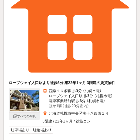
ロープウェイ入口駅より徒歩3分 築22年1ヶ月 3階建の賃貸物件
西線１６条駅 歩
3
分 （札幌市電）
ロープウェイ入口駅 歩
3
分 （札幌市電）
電車事業所前駅 歩
6
分 （札幌市電）
ほか1駅（徒歩20分圏内）
北海道札幌市中央区南十八条西１４
すべての写真
3階建 / 22年1ヶ月 / 鉄筋コン
駐車場あり
駐輪場あり