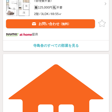
（管理費不要）
125,000円
不要
敷
礼
2階 / 3LDK / 69.55㎡
お問い合わせ
（無料）
提供
寺島舎のすべての部屋を見る