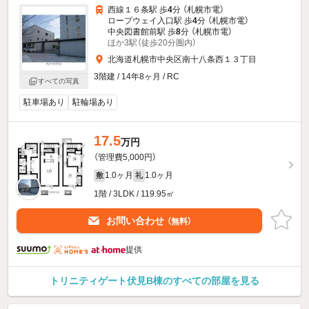
西線１６条駅 歩
4
分 （札幌市電）
ロープウェイ入口駅 歩
4
分 （札幌市電）
中央図書館前駅 歩
8
分 （札幌市電）
ほか3駅（徒歩20分圏内）
北海道札幌市中央区南十八条西１３丁目
3階建 / 14年8ヶ月 / RC
すべての写真
駐車場あり
駐輪場あり
17.5
万円
（管理費5,000円）
1.0ヶ月
1.0ヶ月
敷
礼
1階 / 3LDK / 119.95㎡
お問い合わせ
（無料）
提供
トリニティゲート伏見B棟のすべての部屋を見る