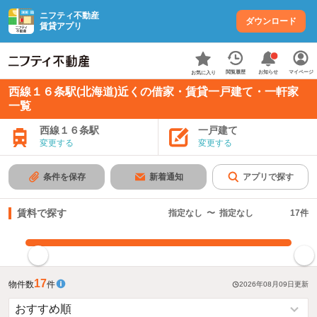
ニフティ不動産
ダウンロード
賃貸アプリ
お知らせ
閲覧履歴
マイページ
お気に入り
西線１６条駅(北海道)近くの借家・賃貸一戸建て・一軒家
一覧
西線１６条駅
一戸建て
変更する
変更する
条件を保存
新着通知
アプリで探す
賃料で探す
指定なし
〜
指定なし
17
件
指定した賃料で絞り込む
17
物件数
件
2026年08月09日
更新