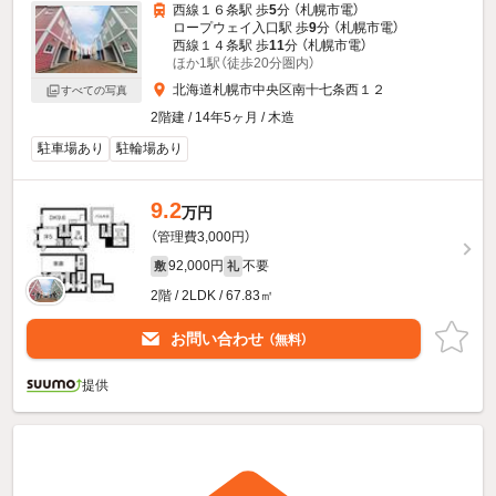
西線１６条駅 歩
5
分 （札幌市電）
ロープウェイ入口駅 歩
9
分 （札幌市電）
西線１４条駅 歩
11
分 （札幌市電）
ほか1駅（徒歩20分圏内）
北海道札幌市中央区南十七条西１２
すべての写真
2階建 / 14年5ヶ月 / 木造
駐車場あり
駐輪場あり
9.2
万円
（管理費3,000円）
92,000円
不要
敷
礼
2階 / 2LDK / 67.83㎡
お問い合わせ
（無料）
提供