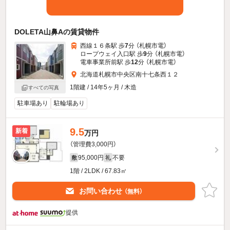
DOLETA山鼻Aの賃貸物件
西線１６条駅 歩
7
分 （札幌市電）
ロープウェイ入口駅 歩
9
分 （札幌市電）
電車事業所前駅 歩
12
分 （札幌市電）
北海道札幌市中央区南十七条西１２
1階建 / 14年5ヶ月 / 木造
すべての写真
駐車場あり
駐輪場あり
9.5
新着
万円
（管理費3,000円）
95,000円
不要
敷
礼
1階 / 2LDK / 67.83㎡
お問い合わせ
（無料）
提供