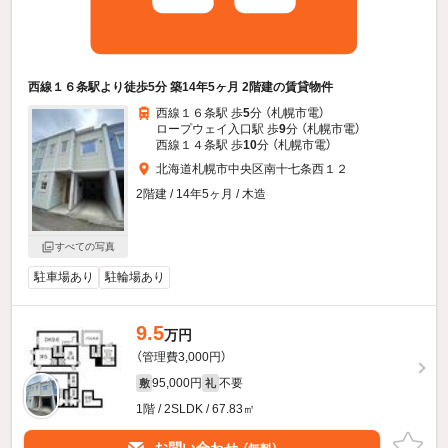
西線１６条駅より徒歩5分 築14年5ヶ月 2階建の賃貸物件
西線１６条駅 歩
5
分 （札幌市電）
ロープウェイ入口駅 歩
9
分 （札幌市電）
西線１４条駅 歩
10
分 （札幌市電）
北海道札幌市中央区南十七条西１２
2階建 / 14年5ヶ月 / 木造
すべての写真
駐車場あり
駐輪場あり
9.5
万円
（管理費3,000円）
95,000円
不要
敷
礼
1階 / 2SLDK / 67.83㎡