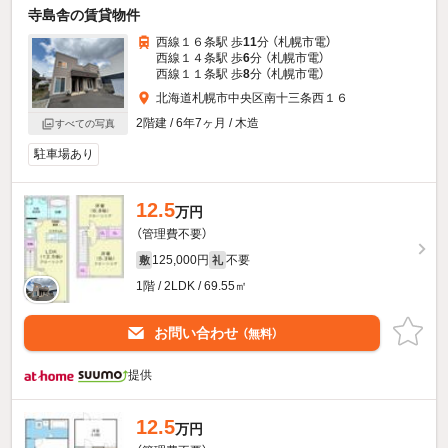
寺島舎の賃貸物件
西線１６条駅 歩
11
分 （札幌市電）
西線１４条駅 歩
6
分 （札幌市電）
西線１１条駅 歩
8
分 （札幌市電）
北海道札幌市中央区南十三条西１６
2階建 / 6年7ヶ月 / 木造
すべての写真
駐車場あり
12.5
万円
（管理費不要）
125,000円
不要
敷
礼
1階 / 2LDK / 69.55㎡
お問い合わせ
（無料）
提供
12.5
万円