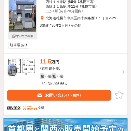
西線１４条駅 歩
8
分 （札幌市電）
西線１１条駅 歩
11
分 （札幌市電）
ほか1駅（徒歩20分圏内）
北海道札幌市中央区南十四条西１１丁目2-25
3階建 / 36年2ヶ月 / その他
すべての写真
駐車場あり
11.5
万円
（管理費不要）
不要
不要
敷
礼
- / 3LDK / 95.56㎡
お問い合わせ
（無料）
提供