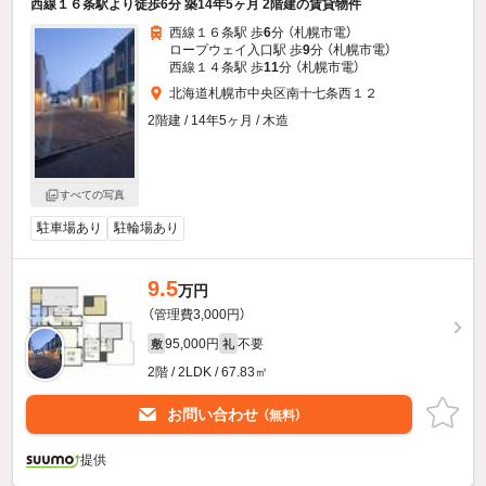
西線１６条駅より徒歩6分 築14年5ヶ月 2階建の賃貸物件
西線１６条駅 歩
6
分 （札幌市電）
ロープウェイ入口駅 歩
9
分 （札幌市電）
西線１４条駅 歩
11
分 （札幌市電）
北海道札幌市中央区南十七条西１２
2階建 / 14年5ヶ月 / 木造
すべての写真
駐車場あり
駐輪場あり
9.5
万円
（管理費3,000円）
95,000円
不要
敷
礼
2階 / 2LDK / 67.83㎡
お問い合わせ
（無料）
提供