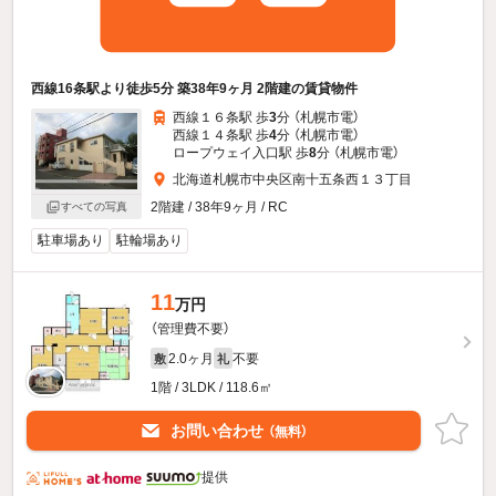
西線16条駅より徒歩5分 築38年9ヶ月 2階建の賃貸物件
西線１６条駅 歩
3
分 （札幌市電）
西線１４条駅 歩
4
分 （札幌市電）
ロープウェイ入口駅 歩
8
分 （札幌市電）
北海道札幌市中央区南十五条西１３丁目
2階建 / 38年9ヶ月 / RC
すべての写真
駐車場あり
駐輪場あり
11
万円
（管理費不要）
2.0ヶ月
不要
敷
礼
1階 / 3LDK / 118.6㎡
お問い合わせ
（無料）
提供