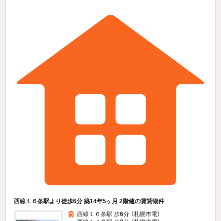
西線１６条駅より徒歩6分 築14年5ヶ月 2階建の賃貸物件
西線１６条駅 歩
6
分 （札幌市電）