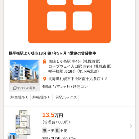
幌平橋駅より徒歩18分 築7年5ヶ月 4階建の賃貸物件
西線１６条駅 歩
4
分 （札幌市電）
ロープウェイ入口駅 歩
9
分 （札幌市電）
幌平橋駅 歩
18
分 （地下南北線）
北海道札幌市中央区南十六条西１２
4階建 / 7年5ヶ月 / 鉄筋コン
すべての写真
駐車場あり
駐輪場あり
宅配ボックス
13.5
万円
（管理費7,000円）
不要
不要
敷
礼
2階 / 2LDK / 60.32㎡