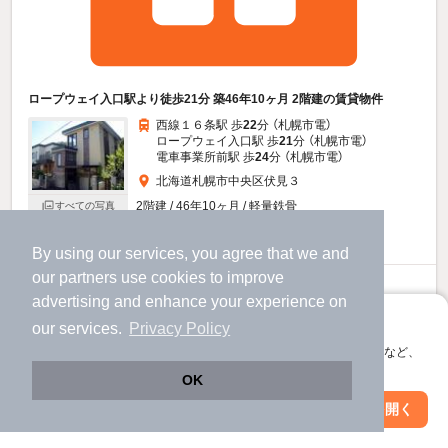
ロープウェイ入口駅より徒歩21分 築46年10ヶ月 2階建の賃貸物件
西線１６条駅 歩
22
分 （札幌市電）
ロープウェイ入口駅 歩
21
分 （札幌市電）
電車事業所前駅 歩
24
分 （札幌市電）
北海道札幌市中央区伏見３
2階建 / 46年10ヶ月 / 軽量鉄骨
すべての写真
駐車場あり
駐輪場あり
By using our services, you agree that we and
our
partners
use cookies to improve
16.8
万円
advertising and enhance your experience on
（管理費不要）
アプリに切り替えて、サクサクお部屋探し
our services.
Privacy Policy
168,000円
不要
敷
礼
会員登録なしですぐ使える。マップ検索やお気に入り保存など、
2階 / 2LDK / 114.92㎡
アプリ限定の便利な機能が使えます！
OK
お問い合わせ
Web版で続行
アプリを開く
（無料）
駅・沿線を変更
絞り込み条件を変更