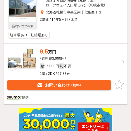
西線１４条駅 歩
8
分 （札幌市電）
ロープウェイ入口駅 歩
9
分 （札幌市電）
北海道札幌市中央区南十七条西１２
2階建 / 14年5ヶ月 / 木造
すべての写真
駐車場あり
駐輪場あり
9.5
万円
（管理費3,000円）
95,000円
不要
敷
礼
1階 / 2DK / 67.83㎡
お問い合わせ
（無料）
提供