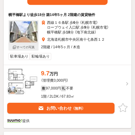
幌平橋駅より徒歩18分 築14年5ヶ月 2階建の賃貸物件
西線１６条駅 歩
6
分 （札幌市電）
ロープウェイ入口駅 歩
9
分 （札幌市電）
幌平橋駅 歩
18
分 （地下南北線）
北海道札幌市中央区南十七条西１２
2階建 / 14年5ヶ月 / 木造
すべての写真
駐車場あり
駐輪場あり
9.7
万円
（管理費3,000円）
97,000円
不要
敷
礼
1階 / 2LDK / 67.83㎡
お問い合わせ
（無料）
提供