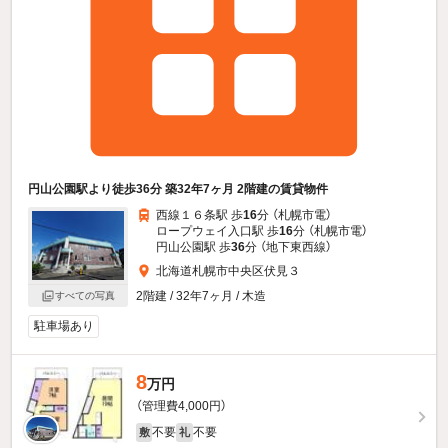
円山公園駅より徒歩36分 築32年7ヶ月 2階建の賃貸物件
西線１６条駅 歩
16
分 （札幌市電）
ロープウェイ入口駅 歩
16
分 （札幌市電）
円山公園駅 歩
36
分 （地下東西線）
北海道札幌市中央区伏見３
2階建 / 32年7ヶ月 / 木造
すべての写真
駐車場あり
8
万円
（管理費4,000円）
不要
不要
敷
礼