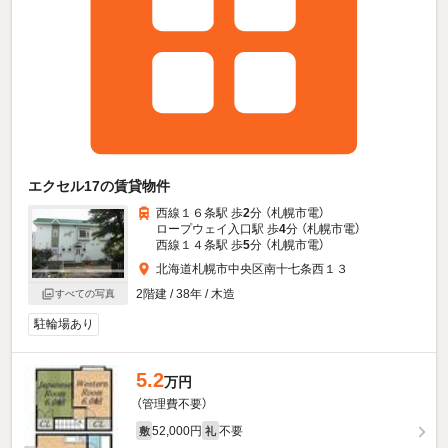
エクセル17の賃貸物件
西線１６条駅 歩
2
分 （札幌市電）
ロープウェイ入口駅 歩
4
分 （札幌市電）
西線１４条駅 歩
5
分 （札幌市電）
北海道札幌市中央区南十七条西１３
2階建 / 38年 / 木造
すべての写真
駐輪場あり
5.2
万円
（管理費不要）
52,000円
不要
敷
礼