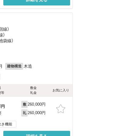
宿線）
線）
池袋線）
目
月
木造
建物構造
料
敷金
お気に入り
費等
礼金
260,000円
敷
万円
260,000円
要
礼
炊き機能