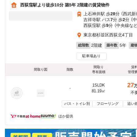
西荻窪駅より徒歩10分 築5年 2階建の賃貸物件
上石神井駅 歩
28
分 （西武新
吉祥寺駅 バス
7
分 歩
2
分 （
西荻窪駅 歩
9
分 （中央線
な
東京都杉並区西荻北4丁目
2階建
5年
総階数
築年数
建
駐車場あり
間取り
賃
間取り図
階数
専有面積
管理
27
1SLDK
-
81.19㎡
不
バス・トイレ別
フローリング
追い
ほか提供