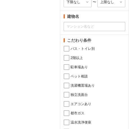
〜
建物名
こだわり条件
バス・トイレ別
2階以上
駐車場あり
ペット相談
洗濯機置場あり
独立洗面台
エアコンあり
都市ガス
温水洗浄便座