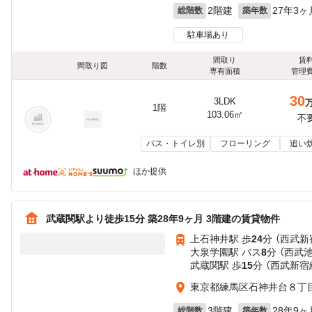
2階建
27年3ヶ
総階数
築年数
駐車場あり
間取り
賃
間取り図
階数
専有面積
管理
30
3LDK
1階
103.06㎡
不
バス・トイレ別
フローリング
追い
ほか提供
武蔵関駅より徒歩15分 築28年9ヶ月 3階建の賃貸物件
上石神井駅 歩
24
分 （西武新
大泉学園駅 バス
8
分 （西武
武蔵関駅 歩
15
分 （西武新宿
東京都練馬区石神井台８丁
3階建
28年9ヶ
総階数
築年数