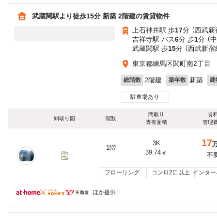
武蔵関駅より徒歩15分 新築 2階建の賃貸物件
上石神井駅 歩
17
分 （西武新
吉祥寺駅 バス
6
分 歩
1
分 （
武蔵関駅 歩
15
分 （西武新宿
東京都練馬区関町南2丁目
2階建
新築
総階数
築年数
建
駐車場あり
間取り
賃
間取り図
階数
専有面積
管理
17
3K
1階
39.74㎡
不
フローリング
コンロ2口以上
インター
ほか提供