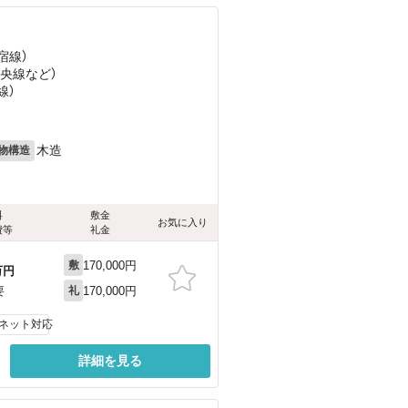
宿線）
中央線
など
）
線）
木造
物構造
料
敷金
お気に入り
費等
礼金
170,000円
敷
万円
170,000円
要
礼
ネット対応
詳細を見る