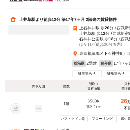
上井草駅より徒歩12分 築17年7ヶ月 2階建の賃貸物件
上石神井駅 歩
20
分 （西武新
上井草駅 歩
12
分 （西武新宿
石神井公園駅 歩
18
分 （西武
ほか1駅（徒歩20分圏内）
東京都練馬区下石神井6丁
2階建
17年7ヶ
総階数
築年数
駐車場あり
駐輪場あり
間取り
賃
間取り図
階数
専有面積
管理
26
3SLDK
1階
102.47㎡
不
バス・トイレ別
フローリング
追い