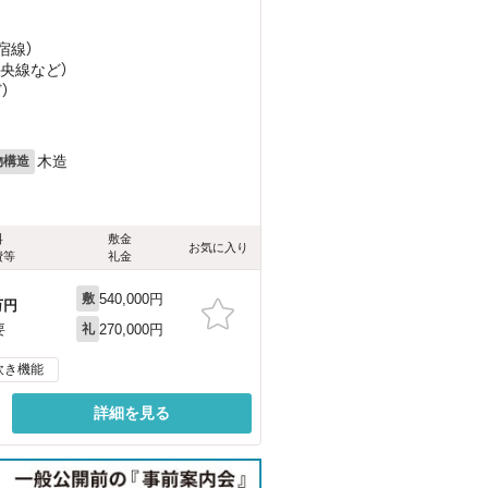
宿線）
中央線
など
）
ど
）
木造
物構造
料
敷金
お気に入り
費等
礼金
540,000円
敷
万円
270,000円
要
礼
炊き機能
詳細を見る