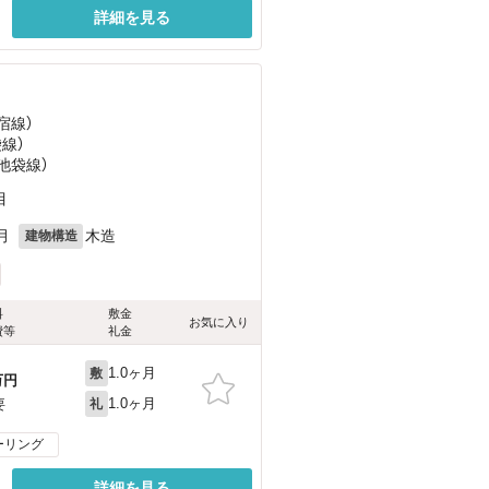
詳細を見る
宿線）
袋線）
池袋線）
目
月
木造
建物構造
料
敷金
お気に入り
費等
礼金
1.0ヶ月
敷
万円
1.0ヶ月
要
礼
ーリング
詳細を見る