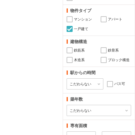
物件タイプ
マンション
アパート
一戸建て
建物構造
鉄筋系
鉄骨系
木造系
ブロック構造
駅からの時間
バス可
築年数
専有面積