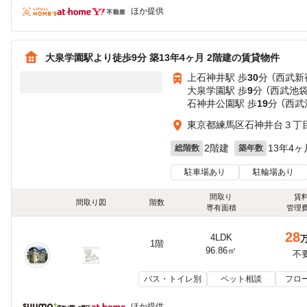
ほか提供
大泉学園駅より徒歩9分 築13年4ヶ月 2階建の賃貸物件
上石神井駅 歩
30
分 （西武新
大泉学園駅 歩
9
分 （西武池
石神井公園駅 歩
19
分 （西武
東京都練馬区石神井台３丁
2階建
13年4ヶ
総階数
築年数
駐車場あり
駐輪場あり
間取り
賃
間取り図
階数
専有面積
管理
28
4LDK
1階
96.86㎡
不
バス・トイレ別
ペット相談
フロ
ほか提供