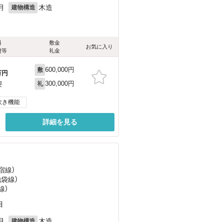
月
木造
建物構造
料
敷金
お気に入り
費等
礼金
600,000円
敷
万円
300,000円
要
礼
炊き機能
詳細を見る
宿線）
池袋線）
線）
目
月
木造
建物構造