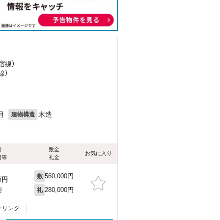
宿線）
線）
）
目
月
木造
建物構造
料
敷金
お気に入り
費等
礼金
560,000円
敷
万円
280,000円
要
礼
ーリング