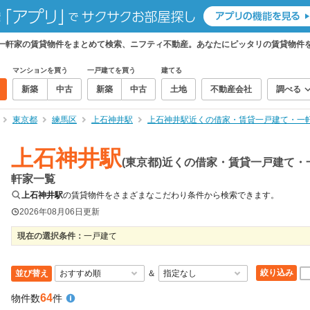
・一軒家の賃貸物件をまとめて検索、ニフティ不動産。あなたにピッタリの賃貸物件
マンションを買う
一戸建てを買う
建てる
新築
中古
新築
中古
土地
不動産会社
調べる
東京都
練馬区
上石神井駅
上石神井駅近くの借家・賃貸一戸建て・一
上石神井駅
(東京都)近くの借家・賃貸一戸建て・
軒家一覧
上石神井駅
の賃貸物件をさまざまなこだわり条件から検索できます。
2026年08月06日
更新
現在の選択条件：
一戸建て
絞り込み
並び替え
＆
64
物件数
件