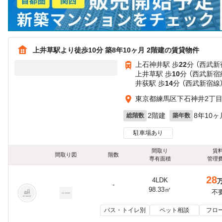
上井草駅より徒歩10分 築8年10ヶ月 2階建の賃貸物件
上石神井駅 歩
22
分 （西武新
上井草駅 歩
10
分 （西武新宿
井荻駅 歩
14
分 （西武新宿線
東京都練馬区下石神井2丁
2階建
8年10ヶ
総階数
築年数
駐車場あり
間取り
賃
間取り図
階数
専有面積
管理
28
4LDK
-
98.33㎡
不
バス・トイレ別
ペット相談
フロ