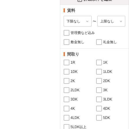
賃料
〜
管理費など込み
敷金無し
礼金無し
間取り
1R
1K
1DK
1LDK
2K
2DK
2LDK
3K
3DK
3LDK
4K
4DK
4LDK
5DK
5LDK以上