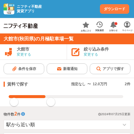
ニフティ不動産
ダウンロード
賃貸アプリ
お知らせ
閲覧履歴
マイページ
お気に入り
大館市(秋田県)の月極駐車場一覧
大館市
絞り込み条件
変更する
変更する
条件を保存
新着通知
アプリで探す
賃料で探す
指定なし
〜
12.0万円
2
件
指定した賃料で絞り込む
2
物件数
件
2024年07月25日
更新