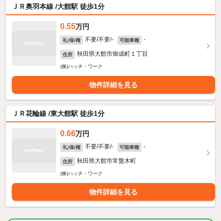
ＪＲ奥羽本線 /大館駅 徒歩1分
0.55
万円
不要/不要/-
-
礼/保/権
可能車種
秋田県大館市御成町１丁目
住所
(株)ハッチ・ワーク
物件詳細を見る
ＪＲ花輪線 /東大館駅 徒歩1分
0.66
万円
不要/不要/-
-
礼/保/権
可能車種
秋田県大館市常盤木町
住所
(株)ハッチ・ワーク
物件詳細を見る