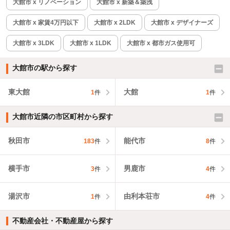
大館市 x リノベーション
大館市 x 新築＆築浅
大館市 x 家賃4万円以下
大館市 x 2LDK
大館市 x デザイナーズ
大館市 x 3LDK
大館市 x 1LDK
大館市 x 都市ガス使用可
大館市の駅から探す
東大館
大館
1
件
1
件
大館市近隣の市区町村から探す
秋田市
能代市
183
件
8
件
横手市
男鹿市
3
件
4
件
湯沢市
由利本荘市
1
件
4
件
不動産会社・不動産屋から探す