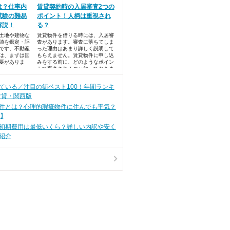
は？仕事内
賃貸契約時の入居審査2つの
試験の難易
ポイント！人柄は重視され
解説！
る？
土地や建物な
賃貸物件を借りる時には、入居審
値を鑑定・評
査があります。審査に落ちてしま
です。不動産
った理由はあまり詳しく説明して
は、まずは国
もらえません。賃貸物件に申し込
要がありま
みをする前に、どのようなポイン
トで審査されるのか知っておきま
しょう。
ている／注目の街ベスト100！年間ランキ
賃貸・関西版
件とは？心理的瑕疵物件に住んでも平気？
】
初期費用は最低いくら？詳しい内訳や安く
紹介