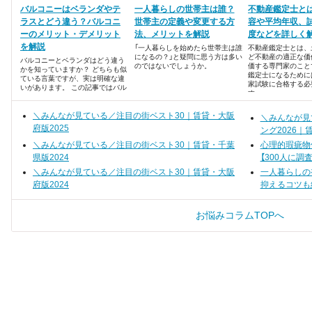
バルコニーはベランダやテ
一人暮らしの世帯主は誰？
不動産鑑定士と
ラスとどう違う？バルコニ
世帯主の定義や変更する方
容や平均年収、
ーのメリット・デメリット
法、メリットを解説
度などを詳しく
を解説
「一人暮らしを始めたら世帯主は誰
不動産鑑定士とは、
になるの？」と疑問に思う方は多い
ど不動産の適正な価
バルコニーとベランダはどう違う
のではないでしょうか。
価する専門家のこと
かを知っていますか？ どちらも似
鑑定士になるために
ている言葉ですが、実は明確な違
家試験に合格する必
いがあります。 この記事ではバル
す。
コニーとベランダの違いを解説し
たあと、メリット・デメリットに
ついてもお伝えします。
＼みんなが見ている／注目の街ベスト30｜賃貸・大阪
＼みんなが見
府版2025
ング2026｜
＼みんなが見ている／注目の街ベスト30｜賃貸・千葉
心理的瑕疵物
県版2024
【300人に調査
＼みんなが見ている／注目の街ベスト30｜賃貸・大阪
一人暮らしの
府版2024
抑えるコツも
お悩みコラムTOPへ