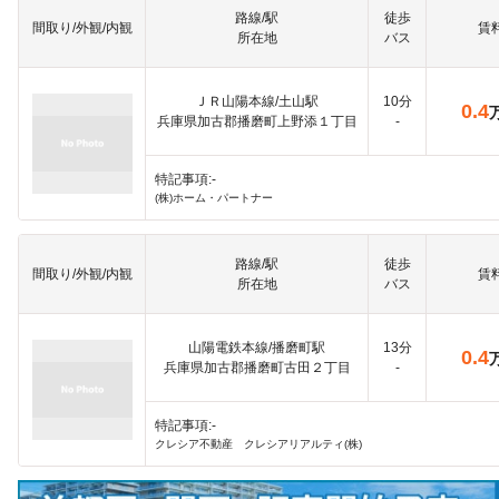
路線/駅
徒歩
間取り/外観/内観
賃
所在地
バス
ＪＲ山陽本線/土山駅
10分
0.4
兵庫県加古郡播磨町上野添１丁目
-
特記事項:-
(株)ホーム・パートナー
路線/駅
徒歩
間取り/外観/内観
賃
所在地
バス
山陽電鉄本線/播磨町駅
13分
0.4
兵庫県加古郡播磨町古田２丁目
-
特記事項:-
クレシア不動産 クレシアリアルティ(株)