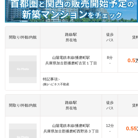
路線/駅
徒歩
間取り/外観/内観
賃
所在地
バス
山陽電鉄本線/播磨町駅
8分
0.5
兵庫県加古郡播磨町古宮１丁目
-
特記事項:-
(株)ハピネス不動産
路線/駅
徒歩
間取り/外観/内観
賃
所在地
バス
山陽電鉄本線/播磨町駅
12分
0.55
兵庫県加古郡播磨町西野添３丁目
-