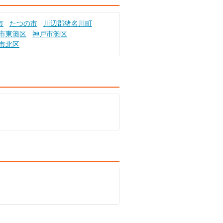
市
たつの市
川辺郡猪名川町
市東灘区
神戸市灘区
市北区