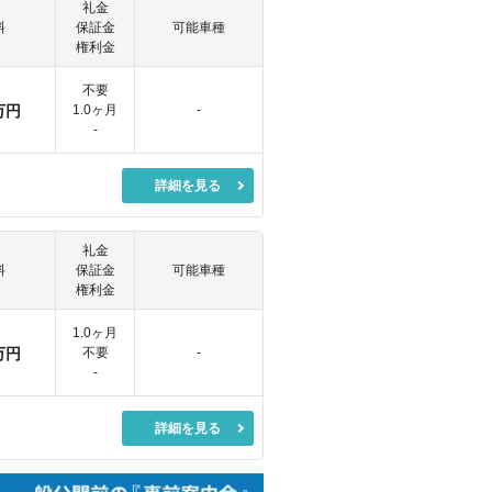
礼金
料
保証金
可能車種
権利金
不要
万円
1.0ヶ月
-
-
詳細を見る
礼金
料
保証金
可能車種
権利金
1.0ヶ月
万円
不要
-
-
詳細を見る