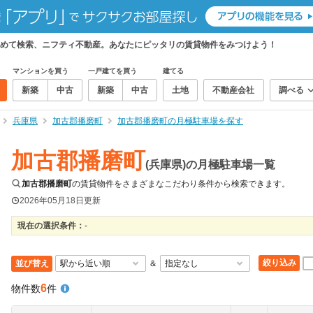
めて検索、ニフティ不動産。あなたにピッタリの賃貸物件をみつけよう！
マンションを買う
一戸建てを買う
建てる
新築
中古
新築
中古
土地
不動産会社
調べる
兵庫県
加古郡播磨町
加古郡播磨町の月極駐車場を探す
加古郡播磨町
(兵庫県)の月極駐車場一覧
加古郡播磨町
の賃貸物件をさまざまなこだわり条件から検索できます。
2026年05月18日
更新
現在の選択条件：
-
絞り込み
並び替え
＆
6
物件数
件