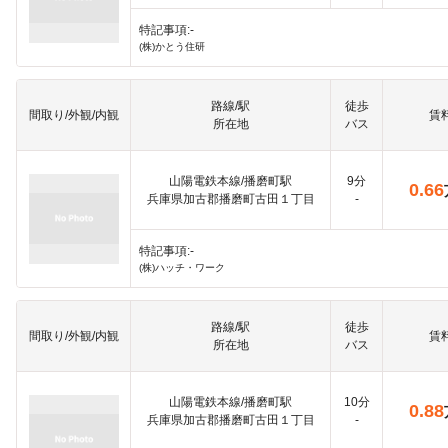
特記事項:-
(株)かとう住研
路線/駅
徒歩
間取り/外観/内観
賃
所在地
バス
山陽電鉄本線/播磨町駅
9分
0.66
兵庫県加古郡播磨町古田１丁目
-
特記事項:-
(株)ハッチ・ワーク
路線/駅
徒歩
間取り/外観/内観
賃
所在地
バス
山陽電鉄本線/播磨町駅
10分
0.88
兵庫県加古郡播磨町古田１丁目
-