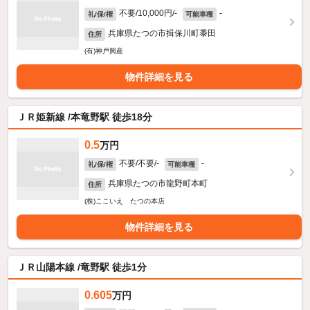
不要/10,000円/-
-
礼/保/権
可能車種
兵庫県たつの市揖保川町黍田
住所
(有)神戸興産
物件詳細を見る
ＪＲ姫新線 /本竜野駅 徒歩18分
0.5
万円
不要/不要/-
-
礼/保/権
可能車種
兵庫県たつの市龍野町本町
住所
(株)ここいえ たつの本店
物件詳細を見る
ＪＲ山陽本線 /竜野駅 徒歩1分
0.605
万円