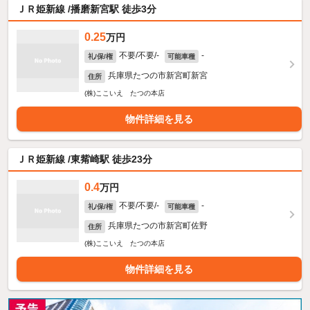
ＪＲ姫新線 /播磨新宮駅 徒歩3分
0.25
万円
不要/不要/-
-
礼/保/権
可能車種
兵庫県たつの市新宮町新宮
住所
(株)ここいえ たつの本店
物件詳細を見る
ＪＲ姫新線 /東觜崎駅 徒歩23分
0.4
万円
不要/不要/-
-
礼/保/権
可能車種
兵庫県たつの市新宮町佐野
住所
(株)ここいえ たつの本店
物件詳細を見る