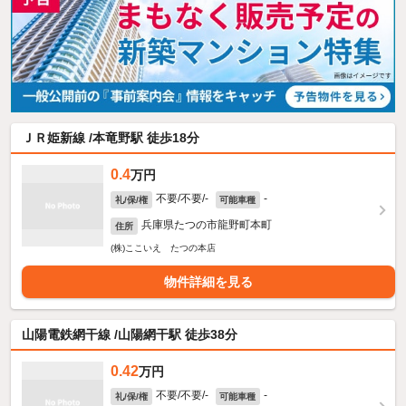
ＪＲ姫新線 /本竜野駅 徒歩18分
0.4
万円
不要/不要/-
-
礼/保/権
可能車種
兵庫県たつの市龍野町本町
住所
(株)ここいえ たつの本店
物件詳細を見る
山陽電鉄網干線 /山陽網干駅 徒歩38分
0.42
万円
不要/不要/-
-
礼/保/権
可能車種