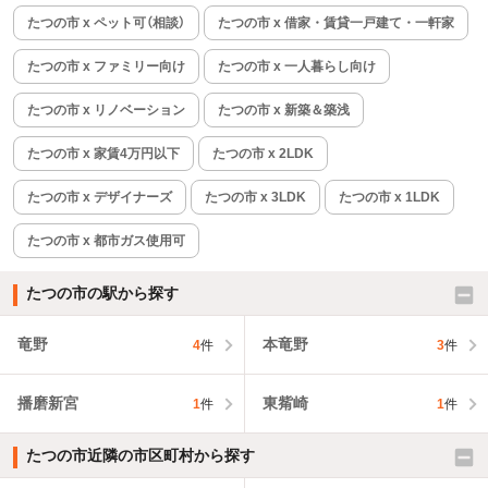
たつの市 x ペット可（相談）
たつの市 x 借家・賃貸一戸建て・一軒家
たつの市 x ファミリー向け
たつの市 x 一人暮らし向け
たつの市 x リノベーション
たつの市 x 新築＆築浅
たつの市 x 家賃4万円以下
たつの市 x 2LDK
たつの市 x デザイナーズ
たつの市 x 3LDK
たつの市 x 1LDK
たつの市 x 都市ガス使用可
たつの市の駅から探す
竜野
本竜野
4
件
3
件
播磨新宮
東觜崎
1
件
1
件
たつの市近隣の市区町村から探す