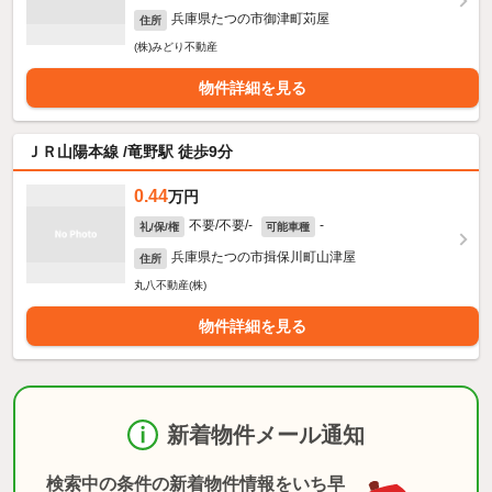
兵庫県たつの市御津町苅屋
住所
(株)みどり不動産
物件詳細を見る
ＪＲ山陽本線 /竜野駅 徒歩9分
0.44
万円
不要/不要/-
-
礼/保/権
可能車種
兵庫県たつの市揖保川町山津屋
住所
丸八不動産(株)
物件詳細を見る
新着物件メール通知
検索中の条件の新着物件情報をいち早