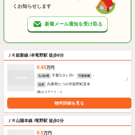
くお知らせします
新着メール通知を受け取る
ＪＲ姫新線 /本竜野駅 徒歩8分
0.45
万円
不要/1.0ヶ月/-
-
礼/保/権
可能車種
兵庫県たつの市龍野町堂本
住所
(株)エステート・１
物件詳細を見る
ＪＲ山陽本線 /竜野駅 徒歩2分
0.5
万円