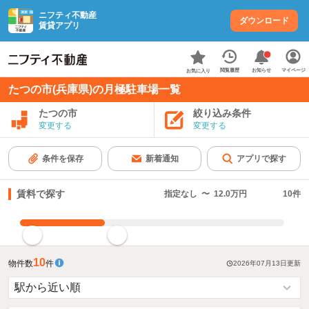
ニフティ不動産
ダウンロード
賃貸アプリ
お知らせ
閲覧履歴
マイページ
お気に入り
たつの市(兵庫県)の月極駐車場一覧
たつの市
絞り込み条件
変更する
変更する
条件を保存
新着通知
アプリで探す
賃料で探す
指定なし
〜
12.0万円
10
件
指定した賃料で絞り込む
10
物件数
件
2026年07月13日
更新