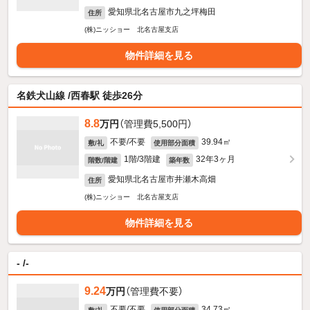
愛知県北名古屋市九之坪梅田
住所
(株)ニッショー 北名古屋支店
物件詳細を見る
名鉄犬山線 /西春駅 徒歩26分
8.8
万円
（管理費5,500円）
不要/不要
39.94㎡
敷/礼
使用部分面積
1階/3階建
32年3ヶ月
階数/階建
築年数
愛知県北名古屋市井瀬木高畑
住所
(株)ニッショー 北名古屋支店
物件詳細を見る
- /-
9.24
万円
（管理費不要）
不要/不要
34.73㎡