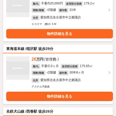
不要/520,000円
179.2㎡
敷/礼
使用部分面積
-/2階建
31年
階数/階建
築年数
愛知県北名古屋市中之郷諏訪
住所
エコスマ (株)ＥＳＭ
物件詳細を見る
東海道本線 /稲沢駅 徒歩29分
26
万円
（管理費-）
不要/2.0ヶ月
175.65㎡
敷/礼
使用部分面積
-/2階建
30年8ヶ月
階数/階建
築年数
愛知県北名古屋市中之郷諏訪
住所
アスナル不動産
物件詳細を見る
名鉄犬山線 /西春駅 徒歩26分