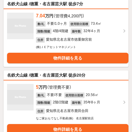
名鉄犬山線 /徳重・名古屋芸大駅 徒歩7分
7.04
万円
（管理費4,200円）
不要/1.0ヶ月
73.4㎡
敷/礼
使用部分面積
4階/4階建
32年4ヶ月
階数/階建
築年数
愛知県北名古屋市徳重御宮前
住所
(株)ＪＥアセットマネジメント
物件詳細を見る
名鉄犬山線 /徳重・名古屋芸大駅 徒歩20分
5
万円
（管理費不要）
不要/不要
20.56㎡
敷/礼
使用部分面積
2階/2階建
35年8ヶ月
階数/階建
築年数
愛知県北名古屋市鹿田合田
住所
なご家おもてなし不動産(株) 名古屋駅前店
物件詳細を見る