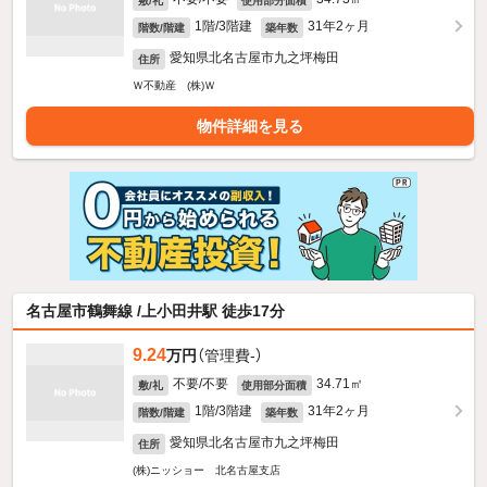
敷/礼
使用部分面積
1階/3階建
31年2ヶ月
階数/階建
築年数
愛知県北名古屋市九之坪梅田
住所
Ｗ不動産 (株)Ｗ
物件詳細を見る
名古屋市鶴舞線 /上小田井駅 徒歩17分
9.24
万円
（管理費-）
不要/不要
34.71㎡
敷/礼
使用部分面積
1階/3階建
31年2ヶ月
階数/階建
築年数
愛知県北名古屋市九之坪梅田
住所
(株)ニッショー 北名古屋支店