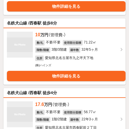
物件詳細を見る
名鉄犬山線 /西春駅 徒歩8分
10
万円
（管理費-）
不要/不要
71.22㎡
敷/礼
使用部分面積
3階/3階建
32年5ヶ月
階数/階建
築年数
愛知県北名古屋市九之坪天下地
住所
(株)ハインズ
物件詳細を見る
名鉄犬山線 /西春駅 徒歩4分
17.6
万円
（管理費-）
不要/不要
56.77㎡
敷/礼
使用部分面積
1階/2階建
22年3ヶ月
階数/階建
築年数
愛知県北名古屋市西春駅前２丁目
住所