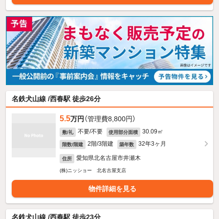
名鉄犬山線 /西春駅 徒歩26分
5.5
万円
（管理費8,800円）
不要/不要
30.09㎡
敷/礼
使用部分面積
2階/3階建
32年3ヶ月
階数/階建
築年数
愛知県北名古屋市井瀬木
住所
(株)ニッショー 北名古屋支店
物件詳細を見る
名鉄犬山線 /西春駅 徒歩23分