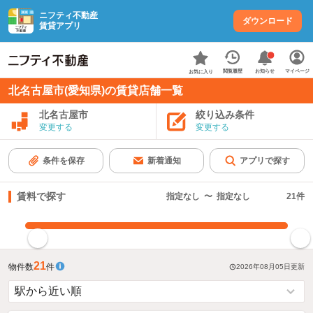
ニフティ不動産
ダウンロード
賃貸アプリ
お知らせ
閲覧履歴
マイページ
お気に入り
北名古屋市(愛知県)の賃貸店舗一覧
北名古屋市
絞り込み条件
変更する
変更する
条件を保存
新着通知
アプリで探す
賃料で探す
指定なし
〜
指定なし
21
件
指定した賃料で絞り込む
21
物件数
件
2026年08月05日
更新