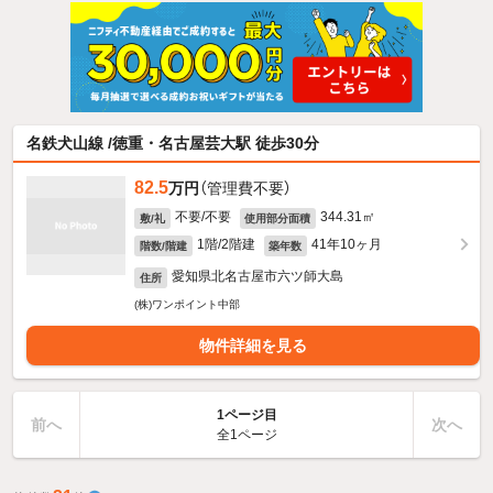
名鉄犬山線 /徳重・名古屋芸大駅 徒歩30分
82.5
万円
（管理費不要）
不要/不要
344.31㎡
敷/礼
使用部分面積
1階/2階建
41年10ヶ月
階数/階建
築年数
愛知県北名古屋市六ツ師大島
住所
(株)ワンポイント中部
物件詳細を見る
1ページ目
前へ
次へ
全1ページ