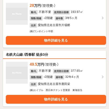
28
万円
（管理費-）
不要/不要
193.97㎡
敷/礼
使用部分面積
-/2階建
3年5ヶ月
階数/階建
築年数
愛知県北名古屋市片場郷
住所
(株)ワンポイント中部
物件詳細を見る
名鉄犬山線 /西春駅 徒歩3分
49.5
万円
（管理費-）
不要/不要
377.65㎡
敷/礼
使用部分面積
-/2階建
32年4ヶ月
階数/階建
築年数
愛知県北名古屋市鹿田栄
住所
(株)エイブル 西日本テナント営業部 東海担当
物件詳細を見る