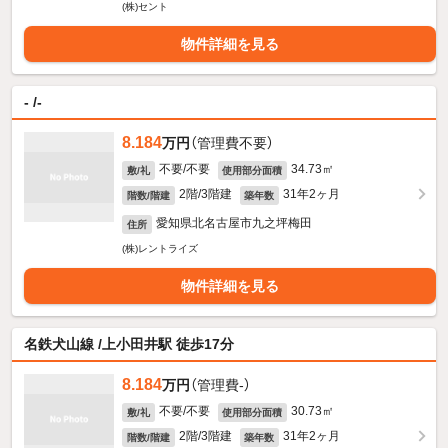
(株)セント
物件詳細を見る
- /-
8.184
万円
（管理費不要）
不要/不要
34.73㎡
敷/礼
使用部分面積
2階/3階建
31年2ヶ月
階数/階建
築年数
愛知県北名古屋市九之坪梅田
住所
(株)レントライズ
物件詳細を見る
名鉄犬山線 /上小田井駅 徒歩17分
8.184
万円
（管理費-）
不要/不要
30.73㎡
敷/礼
使用部分面積
2階/3階建
31年2ヶ月
階数/階建
築年数