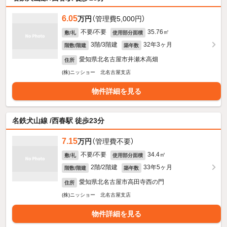
6.05
万円
（管理費5,000円）
不要/不要
35.76㎡
敷/礼
使用部分面積
3階/3階建
32年3ヶ月
階数/階建
築年数
愛知県北名古屋市井瀬木高畑
住所
(株)ニッショー 北名古屋支店
物件詳細を見る
名鉄犬山線 /西春駅 徒歩23分
7.15
万円
（管理費不要）
不要/不要
34.4㎡
敷/礼
使用部分面積
2階/2階建
33年5ヶ月
階数/階建
築年数
愛知県北名古屋市高田寺西の門
住所
(株)ニッショー 北名古屋支店
物件詳細を見る