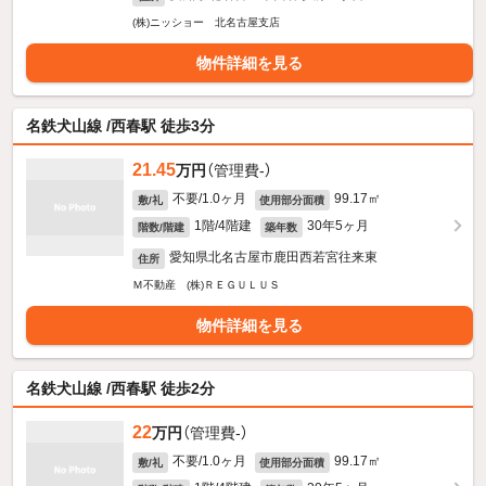
(株)ニッショー 北名古屋支店
物件詳細を見る
名鉄犬山線 /西春駅 徒歩3分
21.45
万円
（管理費-）
不要/1.0ヶ月
99.17㎡
敷/礼
使用部分面積
1階/4階建
30年5ヶ月
階数/階建
築年数
愛知県北名古屋市鹿田西若宮往来東
住所
Ｍ不動産 (株)ＲＥＧＵＬＵＳ
物件詳細を見る
名鉄犬山線 /西春駅 徒歩2分
22
万円
（管理費-）
不要/1.0ヶ月
99.17㎡
敷/礼
使用部分面積