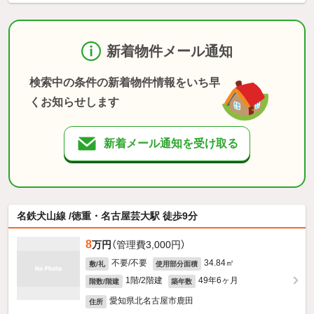
新着物件メール通知
検索中の条件の新着物件情報をいち早
くお知らせします
新着メール通知を受け取る
名鉄犬山線 /徳重・名古屋芸大駅 徒歩9分
8
万円
（管理費3,000円）
不要/不要
34.84㎡
敷/礼
使用部分面積
1階/2階建
49年6ヶ月
階数/階建
築年数
愛知県北名古屋市鹿田
住所