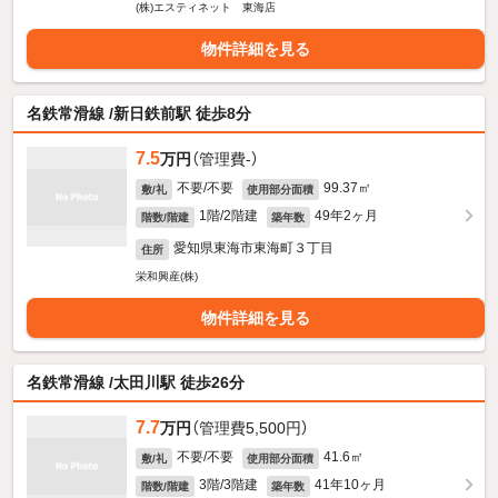
(株)エスティネット 東海店
物件詳細を見る
名鉄常滑線 /新日鉄前駅 徒歩8分
7.5
万円
（管理費-）
不要/不要
99.37㎡
敷/礼
使用部分面積
1階/2階建
49年2ヶ月
階数/階建
築年数
愛知県東海市東海町３丁目
住所
栄和興産(株)
物件詳細を見る
名鉄常滑線 /太田川駅 徒歩26分
7.7
万円
（管理費5,500円）
不要/不要
41.6㎡
敷/礼
使用部分面積
3階/3階建
41年10ヶ月
階数/階建
築年数