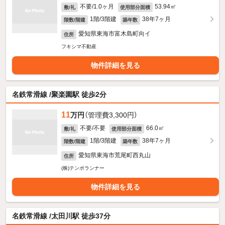
不要/1.0ヶ月
53.94㎡
敷/礼
使用部分面積
1階/3階建
38年7ヶ月
階数/階建
築年数
愛知県東海市富木島町向イ
住所
フキシマ不動産
物件詳細を見る
名鉄常滑線 /聚楽園駅 徒歩2分
11
万円
（管理費3,300円）
不要/不要
66.0㎡
敷/礼
使用部分面積
1階/3階建
38年7ヶ月
階数/階建
築年数
愛知県東海市荒尾町西丸山
住所
(株)テンポランナー
物件詳細を見る
名鉄常滑線 /太田川駅 徒歩37分