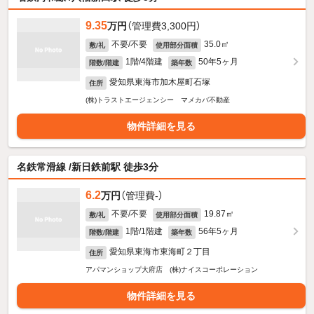
9.35
万円
（管理費3,300円）
不要/不要
35.0㎡
敷/礼
使用部分面積
1階/4階建
50年5ヶ月
階数/階建
築年数
愛知県東海市加木屋町石塚
住所
(株)トラストエージェンシー マメカバ不動産
物件詳細を見る
名鉄常滑線 /新日鉄前駅 徒歩3分
6.2
万円
（管理費-）
不要/不要
19.87㎡
敷/礼
使用部分面積
1階/1階建
56年5ヶ月
階数/階建
築年数
愛知県東海市東海町２丁目
住所
アパマンショップ大府店 (株)ナイスコーポレーション
物件詳細を見る