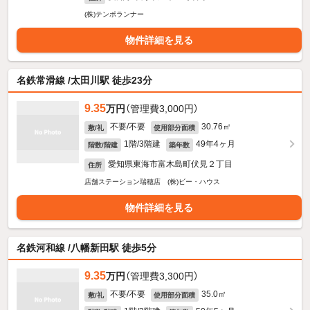
(株)テンポランナー
物件詳細を見る
名鉄常滑線 /太田川駅 徒歩23分
9.35
万円
（管理費3,000円）
不要/不要
30.76㎡
敷/礼
使用部分面積
1階/3階建
49年4ヶ月
階数/階建
築年数
愛知県東海市富木島町伏見２丁目
住所
店舗ステーション瑞穂店 (株)ビー・ハウス
物件詳細を見る
名鉄河和線 /八幡新田駅 徒歩5分
9.35
万円
（管理費3,300円）
不要/不要
35.0㎡
敷/礼
使用部分面積