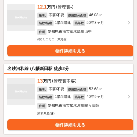
12.1
万円
（管理費-）
不要/不要
46.08㎡
敷/礼
使用部分面積
1階/2階建
50年8ヶ月
階数/階建
築年数
愛知県東海市富木島町山中
住所
(株)ミニミニ 東海店
物件詳細を見る
名鉄河和線 /八幡新田駅 徒歩2分
13
万円
（管理費不要）
不要/不要
53.68㎡
敷/礼
使用部分面積
1階/2階建
40年9ヶ月
階数/階建
築年数
愛知県東海市加木屋町陀々法師
住所
栄和興産(株)
物件詳細を見る