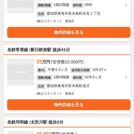
1階/2階建
49年
階数/階建
築年数
愛知県東海市富木島町伏見１丁目
住所
(株)エスティネット 東海店
物件詳細を見る
名鉄常滑線 /新日鉄前駅 徒歩41分
15
万円
（管理費10,000円）
不要/1.0ヶ月
105.67㎡
敷/礼
使用部分面積
1階/4階建
42年3ヶ月
階数/階建
築年数
愛知県東海市富木島町道才
住所
(株)エスティネット 東海店
物件詳細を見る
名鉄河和線 /太田川駅 徒歩2分