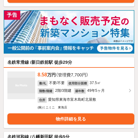
名鉄常滑線 /新日鉄前駅 徒歩29分
8.58
万円
（管理費7,700円）
不要/不要
37.5㎡
敷/礼
使用部分面積
2階/3階建
49年5ヶ月
階数/階建
築年数
愛知県東海市富木島町北屋敷
住所
(株)ミニミニ 東海店
物件詳細を見る
名鉄河和線 /八幡新田駅 徒歩5分