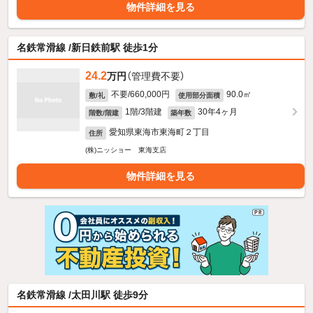
物件詳細を見る
名鉄常滑線 /新日鉄前駅 徒歩1分
24.2
万円
（管理費不要）
不要/660,000円
90.0㎡
敷/礼
使用部分面積
1階/3階建
30年4ヶ月
階数/階建
築年数
愛知県東海市東海町２丁目
住所
(株)ニッショー 東海支店
物件詳細を見る
名鉄常滑線 /太田川駅 徒歩9分