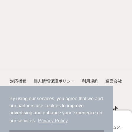
対応機種
個人情報保護ポリシー
利用規約
運営会社
ヘルプ・お問い合わせ
採用情報
By using our services, you agree that we and
our
partners
use cookies to improve
advertising and enhance your experience on
アプリに切り替えて、サクサクお部屋探し
our services.
Privacy Policy
会員登録なしですぐ使える。マップ検索やお気に入り保存など、
©NIFTY Lifestyle Co., Ltd.