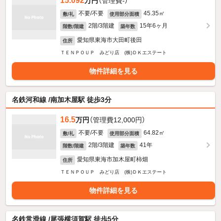
15.092
万円
（管理費-）
不要/不要
45.35㎡
敷/礼
使用部分面積
2階/3階建
15年6ヶ月
階数/階建
築年数
愛知県東海市大田町後田
住所
ＴＥＮＰＯＵＰ みどり店 (株)ＤＫエステート
物件詳細を見る
名鉄河和線 /南加木屋駅 徒歩3分
16.5
万円
（管理費12,000円）
不要/不要
64.82㎡
敷/礼
使用部分面積
2階/3階建
41年
階数/階建
築年数
愛知県東海市加木屋町柿畑
住所
ＴＥＮＰＯＵＰ みどり店 (株)ＤＫエステート
物件詳細を見る
名鉄常滑線 /尾張横須賀駅 徒歩5分