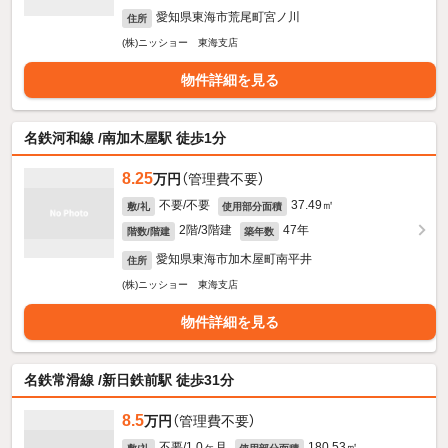
愛知県東海市荒尾町宮ノ川
住所
(株)ニッショー 東海支店
物件詳細を見る
名鉄河和線 /南加木屋駅 徒歩1分
8.25
万円
（管理費不要）
不要/不要
37.49㎡
敷/礼
使用部分面積
2階/3階建
47年
階数/階建
築年数
愛知県東海市加木屋町南平井
住所
(株)ニッショー 東海支店
物件詳細を見る
名鉄常滑線 /新日鉄前駅 徒歩31分
8.5
万円
（管理費不要）
不要/1.0ヶ月
180.53㎡