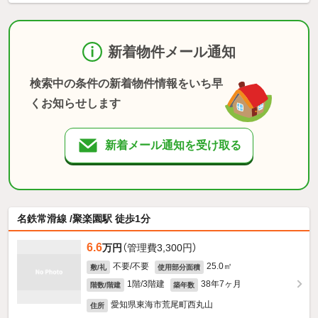
新着物件メール通知
検索中の条件の新着物件情報をいち早
くお知らせします
新着メール通知を受け取る
名鉄常滑線 /聚楽園駅 徒歩1分
6.6
万円
（管理費3,300円）
不要/不要
25.0㎡
敷/礼
使用部分面積
1階/3階建
38年7ヶ月
階数/階建
築年数
愛知県東海市荒尾町西丸山
住所