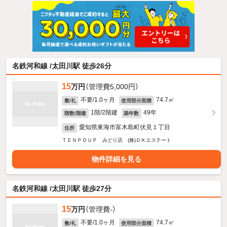
名鉄河和線 /太田川駅 徒歩26分
15
万円
（管理費5,000円）
不要/1.0ヶ月
74.7㎡
敷/礼
使用部分面積
1階/2階建
49年
階数/階建
築年数
愛知県東海市富木島町伏見１丁目
住所
ＴＥＮＰＯＵＰ みどり店 (株)ＤＫエステート
物件詳細を見る
名鉄河和線 /太田川駅 徒歩27分
15
万円
（管理費-）
不要/1.0ヶ月
74.7㎡
敷/礼
使用部分面積