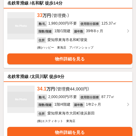
名鉄常滑線 /名和駅 徒歩14分
33
万円
（管理費-）
1,980,000円/不要
125.37㎡
敷/礼
使用部分面積
1階/1階建
39年8ヶ月
階数/階建
築年数
愛知県東海市名和町寝覚
住所
(株)ハッピー 東海店 アパマンショップ
物件詳細を見る
名鉄常滑線 /太田川駅 徒歩9分
34.1
万円
（管理費44,000円）
2,000,000円/不要
87.77㎡
敷/礼
使用部分面積
1階/4階建
1年2ヶ月
階数/階建
築年数
愛知県東海市大田町後浜新田
住所
(株)エスティネット 東海店
物件詳細を見る