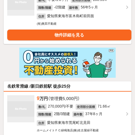
敷/礼
使用部分面積
-/2階建
56年5ヶ月
階数/階建
築年数
愛知県東海市富木島町前田面
住所
(有)奥田不動産
物件詳細を見る
名鉄常滑線 /新日鉄前駅 徒歩25分
9
万円
（管理費5,000円）
270,000円/不要
71.66㎡
敷/礼
使用部分面積
2階/3階建
37年8ヶ月
階数/階建
築年数
愛知県東海市荒尾町北見田
住所
ホームメイトＦＣ緑鳴海店(株)名古屋緑不動産