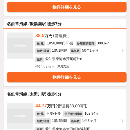
物件詳細を見る
名鉄常滑線 /聚楽園駅 徒歩7分
38.5
万円
（管理費-）
1,050,000円/不要
399.6㎡
敷/礼
使用部分面積
1階/1階建
50年1ヶ月
階数/階建
築年数
愛知県東海市荒尾町外山
住所
(株)ニッショー 東海支店
物件詳細を見る
名鉄常滑線 /太田川駅 徒歩9分
44.77
万円
（管理費33,000円）
不要/不要
102.94㎡
敷/礼
使用部分面積
1階/4階建
1年3ヶ月
階数/階建
築年数
愛知県東海市大田町後浜新田
住所