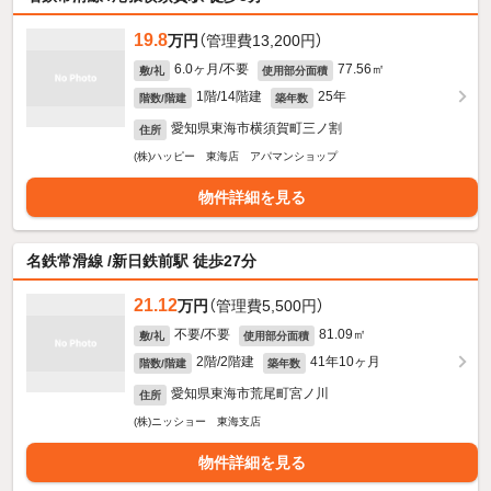
19.8
万円
（管理費13,200円）
6.0ヶ月/不要
77.56㎡
敷/礼
使用部分面積
1階/14階建
25年
階数/階建
築年数
愛知県東海市横須賀町三ノ割
住所
(株)ハッピー 東海店 アパマンショップ
物件詳細を見る
名鉄常滑線 /新日鉄前駅 徒歩27分
21.12
万円
（管理費5,500円）
不要/不要
81.09㎡
敷/礼
使用部分面積
2階/2階建
41年10ヶ月
階数/階建
築年数
愛知県東海市荒尾町宮ノ川
住所
(株)ニッショー 東海支店
物件詳細を見る