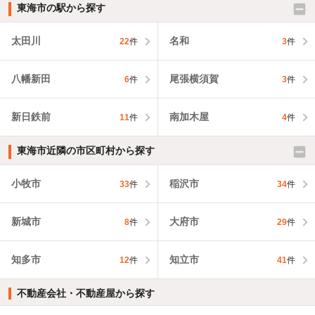
東海市の駅から探す
太田川
名和
22
件
3
件
八幡新田
尾張横須賀
6
件
3
件
新日鉄前
南加木屋
11
件
4
件
東海市近隣の市区町村から探す
小牧市
稲沢市
33
件
34
件
新城市
大府市
8
件
29
件
知多市
知立市
12
件
41
件
不動産会社・不動産屋から探す