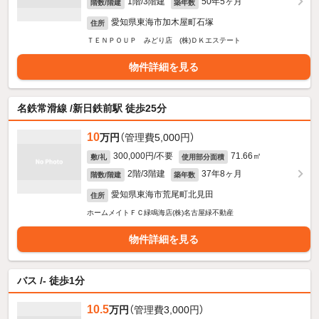
1階/3階建
50年5ヶ月
階数/階建
築年数
愛知県東海市加木屋町石塚
住所
ＴＥＮＰＯＵＰ みどり店 (株)ＤＫエステート
物件詳細を見る
名鉄常滑線 /新日鉄前駅 徒歩25分
10
万円
（管理費5,000円）
300,000円/不要
71.66㎡
敷/礼
使用部分面積
2階/3階建
37年8ヶ月
階数/階建
築年数
愛知県東海市荒尾町北見田
住所
ホームメイトＦＣ緑鳴海店(株)名古屋緑不動産
物件詳細を見る
バス /- 徒歩1分
10.5
万円
（管理費3,000円）