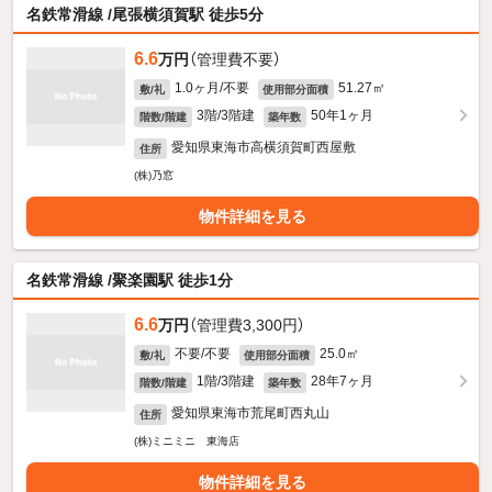
名鉄常滑線 /尾張横須賀駅 徒歩5分
6.6
万円
（管理費不要）
1.0ヶ月/不要
51.27㎡
敷/礼
使用部分面積
3階/3階建
50年1ヶ月
階数/階建
築年数
愛知県東海市高横須賀町西屋敷
住所
(株)乃窓
物件詳細を見る
名鉄常滑線 /聚楽園駅 徒歩1分
6.6
万円
（管理費3,300円）
不要/不要
25.0㎡
敷/礼
使用部分面積
1階/3階建
28年7ヶ月
階数/階建
築年数
愛知県東海市荒尾町西丸山
住所
(株)ミニミニ 東海店
物件詳細を見る