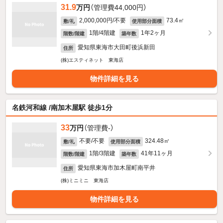
31.9
万円
（管理費44,000円）
2,000,000円/不要
73.4㎡
敷/礼
使用部分面積
1階/4階建
1年2ヶ月
階数/階建
築年数
愛知県東海市大田町後浜新田
住所
(株)エスティネット 東海店
物件詳細を見る
名鉄河和線 /南加木屋駅 徒歩1分
33
万円
（管理費-）
不要/不要
324.48㎡
敷/礼
使用部分面積
1階/3階建
41年11ヶ月
階数/階建
築年数
愛知県東海市加木屋町南平井
住所
(株)ミニミニ 東海店
物件詳細を見る