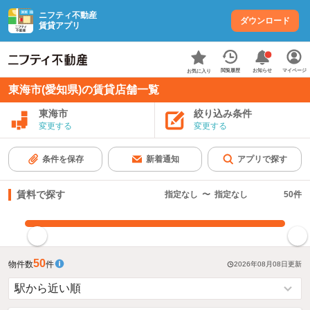
ニフティ不動産
ダウンロード
賃貸アプリ
お知らせ
閲覧履歴
マイページ
お気に入り
東海市(愛知県)の賃貸店舗一覧
東海市
絞り込み条件
変更する
変更する
条件を保存
新着通知
アプリで探す
賃料で探す
指定なし
〜
指定なし
50
件
指定した賃料で絞り込む
50
物件数
件
2026年08月08日
更新