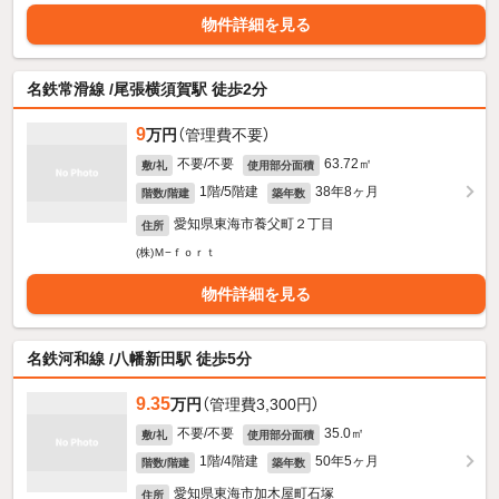
物件詳細を見る
名鉄常滑線 /尾張横須賀駅 徒歩2分
9
万円
（管理費不要）
不要/不要
63.72㎡
敷/礼
使用部分面積
1階/5階建
38年8ヶ月
階数/階建
築年数
愛知県東海市養父町２丁目
住所
(株)Ｍ−ｆｏｒｔ
物件詳細を見る
名鉄河和線 /八幡新田駅 徒歩5分
9.35
万円
（管理費3,300円）
不要/不要
35.0㎡
敷/礼
使用部分面積
1階/4階建
50年5ヶ月
階数/階建
築年数
愛知県東海市加木屋町石塚
住所