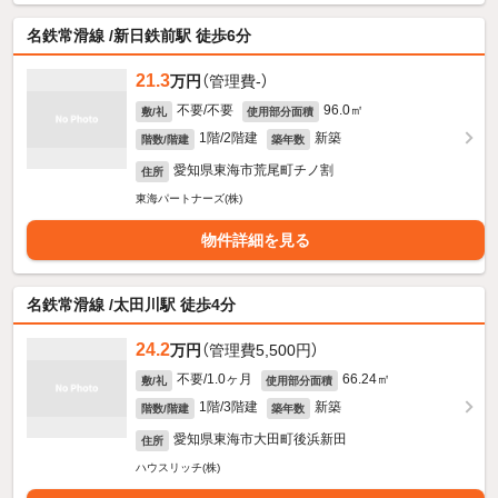
名鉄常滑線 /新日鉄前駅 徒歩6分
21.3
万円
（管理費-）
不要/不要
96.0㎡
敷/礼
使用部分面積
1階/2階建
新築
階数/階建
築年数
愛知県東海市荒尾町チノ割
住所
東海パートナーズ(株)
物件詳細を見る
名鉄常滑線 /太田川駅 徒歩4分
24.2
万円
（管理費5,500円）
不要/1.0ヶ月
66.24㎡
敷/礼
使用部分面積
1階/3階建
新築
階数/階建
築年数
愛知県東海市大田町後浜新田
住所
ハウスリッチ(株)