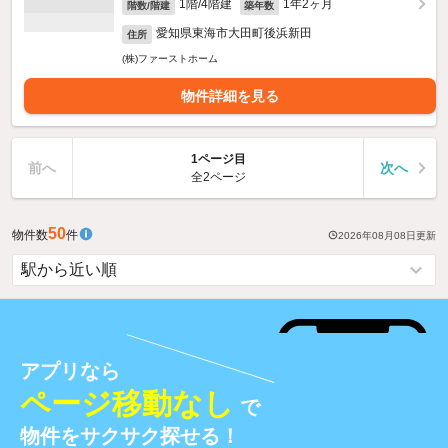
1階/4階建
1年2ヶ月
階数/階建
築年数
愛知県東海市大田町後浜新田
住所
(株)ファーストホーム
物件詳細を見る
1ページ目
前へ
次へ
全2ページ
50
物件数
件
2026年08月08日
更新
アプリなら
ページ移動なし
で
物件をサクサク探せる！