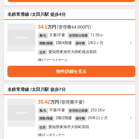
名鉄常滑線 /太田川駅 徒歩4分
34.1
万円
（管理費44,000円）
不要/不要
71.55㎡
敷/礼
使用部分面積
1階/4階建
1年2ヶ月
階数/階建
築年数
愛知県東海市大田町後浜新田
住所
(株)ファーストホーム
物件詳細を見る
名鉄常滑線 /太田川駅 徒歩7分
35.42
万円
（管理費不要）
不要/不要
153.16㎡
敷/礼
使用部分面積
2階/2階建
20年11ヶ月
階数/階建
築年数
愛知県東海市大田町前田
住所
(株)テンポランナー