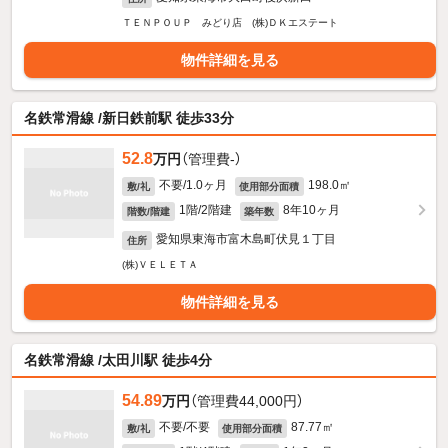
ＴＥＮＰＯＵＰ みどり店 (株)ＤＫエステート
物件詳細を見る
名鉄常滑線 /新日鉄前駅 徒歩33分
52.8
万円
（管理費-）
不要/1.0ヶ月
198.0㎡
敷/礼
使用部分面積
1階/2階建
8年10ヶ月
階数/階建
築年数
愛知県東海市富木島町伏見１丁目
住所
(株)ＶＥＬＥＴＡ
物件詳細を見る
名鉄常滑線 /太田川駅 徒歩4分
54.89
万円
（管理費44,000円）
不要/不要
87.77㎡
敷/礼
使用部分面積