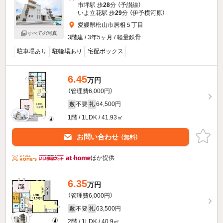
市坪駅 歩
28
分 （予讃線）
いよ立花駅 歩
29
分 （伊予横河原）
愛媛県松山市居相５丁目
すべての写真
3階建 / 3年5ヶ月 / 軽量鉄骨
駐車場あり
駐輪場あり
宅配ボックス
6.45
万円
（管理費6,000円）
不要
64,500円
敷
礼
1階 / 1LDK / 41.93㎡
お問い合わせ
（無料）
ほか提供
6.35
万円
（管理費6,000円）
不要
63,500円
敷
礼
2階 / 1LDK / 40.9㎡