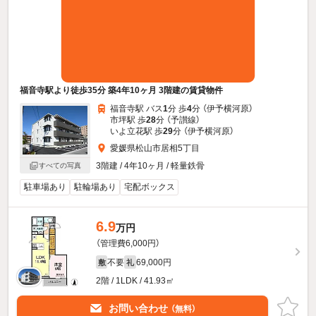
福音寺駅より徒歩35分 築4年10ヶ月 3階建の賃貸物件
福音寺駅 バス
1
分 歩
4
分 （伊予横河原）
市坪駅 歩
28
分 （予讃線）
いよ立花駅 歩
29
分 （伊予横河原）
愛媛県松山市居相5丁目
3階建 / 4年10ヶ月 / 軽量鉄骨
すべての写真
駐車場あり
駐輪場あり
宅配ボックス
6.9
万円
（管理費6,000円）
不要
69,000円
敷
礼
2階 / 1LDK / 41.93㎡
お問い合わせ
（無料）