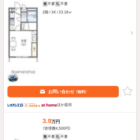
不要
不要
敷
礼
2階 / 1K / 23.18㎡
お問い合わせ
（無料）
ほか提供
3.9
万円
（管理費4,500円）
不要
不要
敷
礼