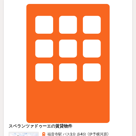
スペランツァドゥーエの賃貸物件
福音寺駅 バス
1
分 歩
4
分 （伊予横河原）