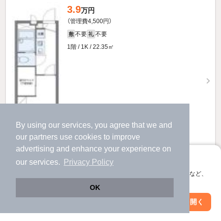
3.9
万円
（管理費4,500円）
不要
不要
敷
礼
1階 / 1K / 22.35㎡
By using our services, you agree that we and
our
partners
use cookies to improve
advertising and enhance your experience on
アプリに切り替えて、サクサクお部屋探し
our services.
Privacy Policy
会員登録なしですぐ使える。マップ検索やお気に入り保存など、
お問い合わせ
（無料）
アプリ限定の便利な機能が使えます！
OK
ほか提供
Web版で続行
アプリを開く
市区町村を変更
絞り込み条件を変更