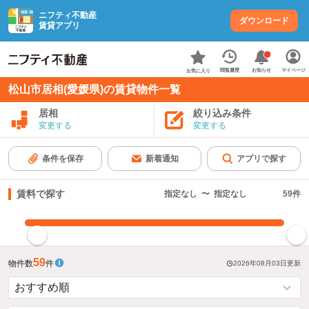
ニフティ不動産
ダウンロード
賃貸アプリ
お知らせ
閲覧履歴
マイページ
お気に入り
松山市居相(愛媛県)の賃貸物件一覧
居相
絞り込み条件
変更する
変更する
条件を保存
新着通知
アプリで探す
賃料で探す
指定なし
〜
指定なし
59
件
指定した賃料で絞り込む
59
物件数
件
2026年08月03日
更新