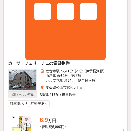
カーサ・フェリーチェの賃貸物件
福音寺駅 バス
1
分 歩
9
分 （伊予横河原）
市坪駅 歩
34
分 （予讃線）
いよ立花駅 歩
34
分 （伊予横河原）
愛媛県松山市居相5丁目
3階建 / 17年 / 軽量鉄骨
すべての写真
駐車場あり
駐輪場あり
6.9
万円
（管理費6,000円）