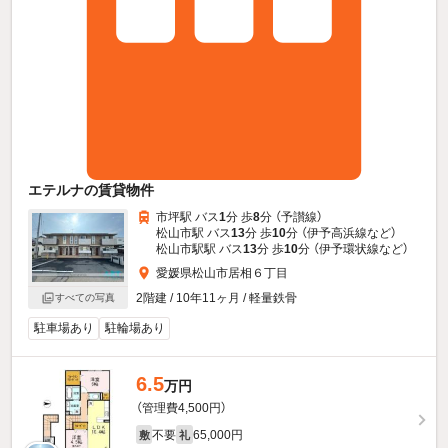
エテルナの賃貸物件
市坪駅 バス
1
分 歩
8
分 （予讃線）
松山市駅 バス
13
分 歩
10
分 （伊予高浜線
など
）
松山市駅駅 バス
13
分 歩
10
分 （伊予環状線
など
）
愛媛県松山市居相６丁目
2階建 / 10年11ヶ月 / 軽量鉄骨
すべての写真
駐車場あり
駐輪場あり
6.5
万円
（管理費4,500円）
不要
65,000円
敷
礼