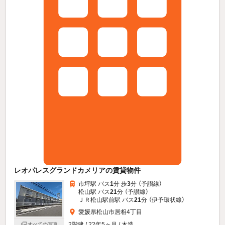
レオパレスグランドカメリアの賃貸物件
市坪駅 バス
1
分 歩
3
分 （予讃線）
松山駅 バス
21
分 （予讃線）
ＪＲ松山駅前駅 バス
21
分 （伊予環状線）
愛媛県松山市居相4丁目
2階建 / 22年5ヶ月 / 木造
すべての写真