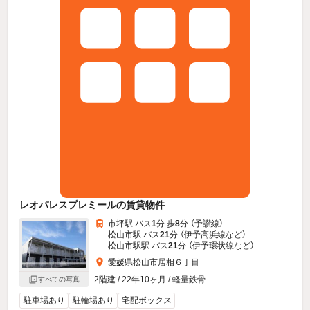
レオパレスプレミールの賃貸物件
市坪駅 バス
1
分 歩
8
分 （予讃線）
松山市駅 バス
21
分 （伊予高浜線
など
）
松山市駅駅 バス
21
分 （伊予環状線
など
）
愛媛県松山市居相６丁目
2階建 / 22年10ヶ月 / 軽量鉄骨
すべての写真
駐車場あり
駐輪場あり
宅配ボックス