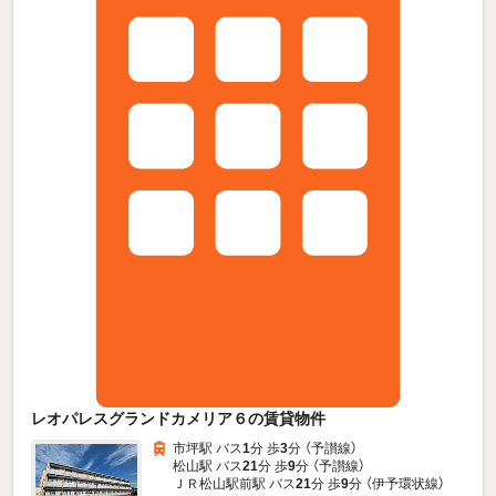
レオパレスグランドカメリア６の賃貸物件
市坪駅 バス
1
分 歩
3
分 （予讃線）
松山駅 バス
21
分 歩
9
分 （予讃線）
ＪＲ松山駅前駅 バス
21
分 歩
9
分 （伊予環状線）