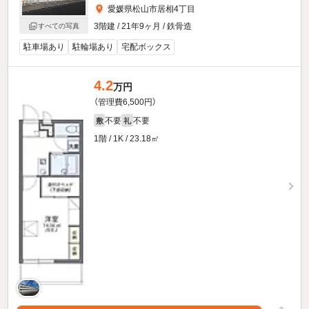
愛媛県松山市居相4丁目
3階建 / 21年9ヶ月 / 鉄骨造
すべての写真
駐車場あり
駐輪場あり
宅配ボックス
4.2
万円
（管理費6,500円）
不要
不要
敷
礼
1階 / 1K / 23.18㎡