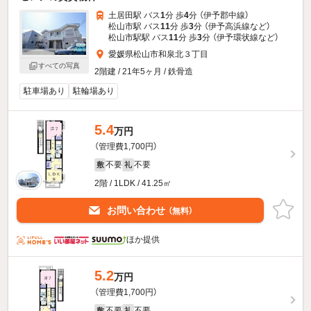
土居田駅 バス
1
分 歩
4
分 （伊予郡中線）
松山市駅 バス
11
分 歩
3
分 （伊予高浜線
など
）
松山市駅駅 バス
11
分 歩
3
分 （伊予環状線
など
）
愛媛県松山市和泉北３丁目
すべての写真
2階建 / 21年5ヶ月 / 鉄骨造
駐車場あり
駐輪場あり
5.4
万円
（管理費1,700円）
不要
不要
敷
礼
2階 / 1LDK / 41.25㎡
お問い合わせ
（無料）
ほか提供
5.2
万円
（管理費1,700円）
不要
不要
敷
礼