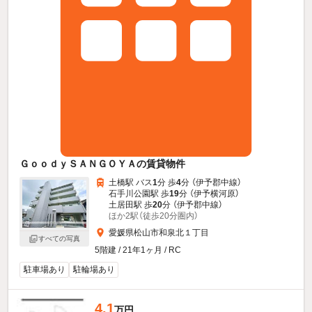
ＧｏｏｄｙＳＡＮＧＯＹＡの賃貸物件
土橋駅 バス
1
分 歩
4
分 （伊予郡中線）
石手川公園駅 歩
19
分 （伊予横河原）
土居田駅 歩
20
分 （伊予郡中線）
ほか2駅（徒歩20分圏内）
愛媛県松山市和泉北１丁目
すべての写真
5階建 / 21年1ヶ月 / RC
駐車場あり
駐輪場あり
4.1
万円