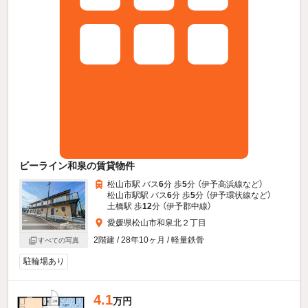
ビーライン和泉の賃貸物件
松山市駅 バス
6
分 歩
5
分 （伊予高浜線
など
）
松山市駅駅 バス
6
分 歩
5
分 （伊予環状線
など
）
土橋駅 歩
12
分 （伊予郡中線）
愛媛県松山市和泉北２丁目
2階建 / 28年10ヶ月 / 軽量鉄骨
すべての写真
駐輪場あり
4.1
万円