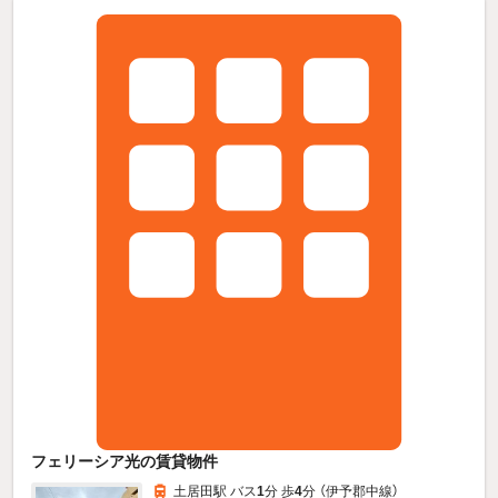
フェリーシア光の賃貸物件
土居田駅 バス
1
分 歩
4
分 （伊予郡中線）