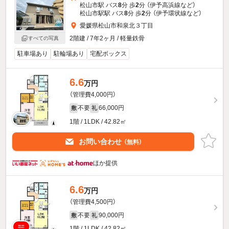
松山市駅 バス
8
分 歩
2
分 （伊予高浜線
など
）
松山市駅駅 バス
8
分 歩
2
分 （伊予環状線
など
）
愛媛県松山市和泉北３丁目
2階建 / 7年2ヶ月 / 軽量鉄骨
すべての写真
駐車場あり
駐輪場あり
宅配ボックス
6.6
万円
（管理費4,000円）
不要
66,000円
敷
礼
1階 / 1LDK / 42.82㎡
お問い合わせ
（無料）
ほか提供
6.6
万円
（管理費4,500円）
不要
90,000円
敷
礼
1階 / 1LDK / 42.82㎡