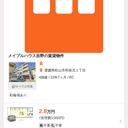
メイプルハウス吉野の賃貸物件
愛媛県松山市和泉北１丁目
4階建 / 33年7ヶ月 / RC
すべての写真
駐輪場あり
2.8
万円
（管理費3,000円）
不要
不要
敷
礼