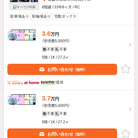
8階建 / 33年8ヶ月 / RC
すべての写真
駐車場あり
駐輪場あり
宅配ボックス
3.6
万円
（管理費5,000円）
不要
不要
敷
礼
5階 / 1K / 27.2㎡
お問い合わせ
（無料）
提供
3.7
万円
（管理費5,000円）
不要
不要
敷
礼
6階 / 1K / 27.2㎡
お問い合わせ
（無料）