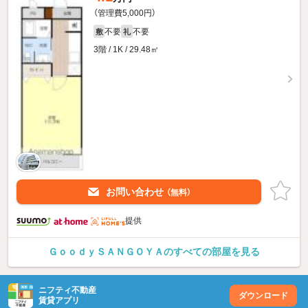
（管理費5,000円）
不要
不要
敷
礼
3階 / 1K / 29.48㎡
お問い合わせ
（無料）
提供
ＧｏｏｄｙＳＡＮＧＯＹＡのすべての部屋を見る
ニフティ不動産
ダウンロード
賃貸アプリ