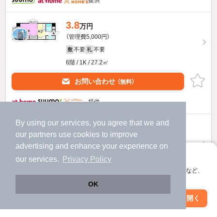
提供
3.8
万円
（管理費5,000円）
不要
不要
敷
礼
6階 / 1K / 27.2㎡
お問い合わせ
（無料）
提供
By using our services, you agree that we and
3.4
万円
our
partners
use cookies to improve
（管理費5,000円）
advertising and enhance your experience on
不要
不要
敷
礼
アプリに切り替えて、サクサクお部屋探し
our services.
Privacy Policy
2階 / 1K / 27.2㎡
会員登録なしですぐ使える。マップ検索やお気に入り保存など、
アプリ限定の便利な機能が使えます！
お問い合わせ
（無料）
OK
Web版で続行
アプリを開く
市区町村を変更
絞り込み条件を変更
提供