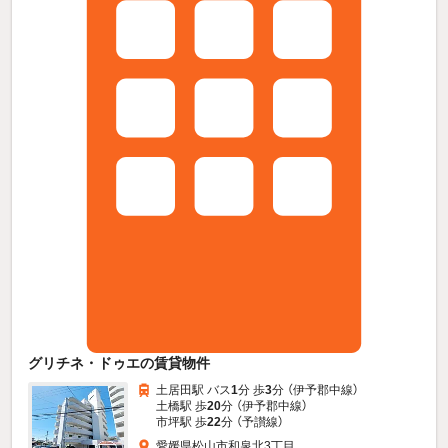
グリチネ・ドゥエの賃貸物件
土居田駅 バス
1
分 歩
3
分 （伊予郡中線）
土橋駅 歩
20
分 （伊予郡中線）
市坪駅 歩
22
分 （予讃線）
愛媛県松山市和泉北3丁目