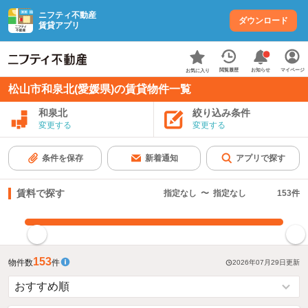
ニフティ不動産
ダウンロード
賃貸アプリ
お知らせ
閲覧履歴
マイページ
お気に入り
松山市和泉北(愛媛県)の賃貸物件一覧
和泉北
絞り込み条件
変更する
変更する
条件を保存
新着通知
アプリで探す
賃料で探す
指定なし
〜
指定なし
153
件
指定した賃料で絞り込む
153
物件数
件
2026年07月29日
更新