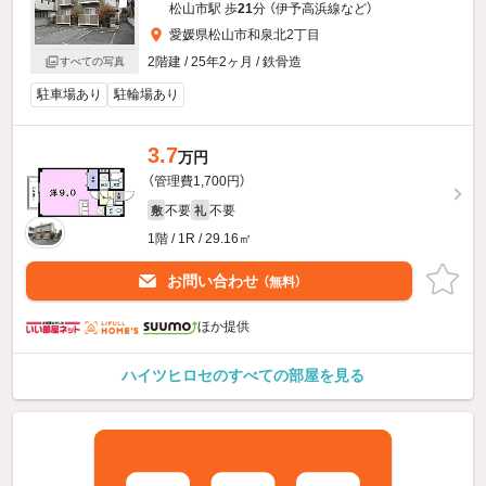
松山市駅 歩
21
分 （伊予高浜線
など
）
愛媛県松山市和泉北2丁目
2階建 / 25年2ヶ月 / 鉄骨造
すべての写真
駐車場あり
駐輪場あり
3.7
万円
（管理費1,700円）
不要
不要
敷
礼
1階 / 1R / 29.16㎡
お問い合わせ
（無料）
ほか提供
ハイツヒロセのすべての部屋を見る