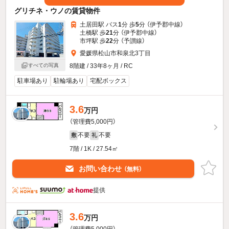
グリチネ・ウノの賃貸物件
土居田駅 バス
1
分 歩
5
分 （伊予郡中線）
土橋駅 歩
21
分 （伊予郡中線）
市坪駅 歩
22
分 （予讃線）
愛媛県松山市和泉北3丁目
すべての写真
8階建 / 33年8ヶ月 / RC
駐車場あり
駐輪場あり
宅配ボックス
3.6
万円
（管理費5,000円）
不要
不要
敷
礼
7階 / 1K / 27.54㎡
お問い合わせ
（無料）
提供
3.6
万円
（管理費5,000円）