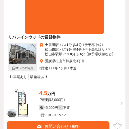
リバレインウッドの賃貸物件
土居田駅 バス
1
分 歩
4
分 （伊予郡中線）
松山市駅 バス
8
分 歩
4
分 （伊予高浜線
など
）
松山市駅駅 バス
8
分 歩
4
分 （伊予環状線
など
）
愛媛県松山市和泉北3丁目
2階建 / 14年7ヶ月 / 木造
すべての写真
駐車場あり
駐輪場あり
4.5
万円
（管理費3,000円）
45,000円
不要
敷
礼
1階 / 1K / 31.57㎡
お問い合わせ
（無料）