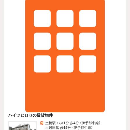
ハイツヒロセの賃貸物件
土橋駅 バス
1
分 歩
4
分 （伊予郡中線）
土居田駅 歩
16
分 （伊予郡中線）