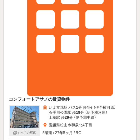
コンフォートアサノの賃貸物件
いよ立花駅 バス
1
分 歩
4
分 （伊予横河原）
石手川公園駅 歩
19
分 （伊予横河原）
土橋駅 歩
29
分 （伊予郡中線）
愛媛県松山市和泉北4丁目
5階建 / 27年5ヶ月 / RC
すべての写真