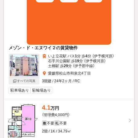
メゾン・ド・エヌワイ２の賃貸物件
いよ立花駅 バス
1
分 歩
4
分 （伊予横河原）
石手川公園駅 歩
19
分 （伊予横河原）
土橋駅 歩
29
分 （伊予郡中線）
愛媛県松山市和泉北4丁目
3階建 / 24年2ヶ月 / RC
すべての写真
駐車場あり
駐輪場あり
4.1
万円
（管理費4,000円）
不要
不要
敷
礼
2階 / 1K / 34.79㎡