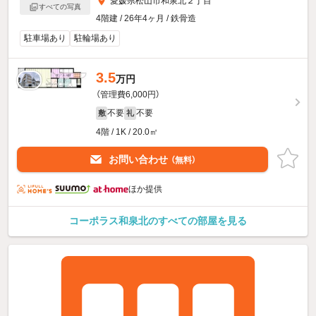
愛媛県松山市和泉北２丁目
すべての写真
4階建 / 26年4ヶ月 / 鉄骨造
駐車場あり
駐輪場あり
3.5
万円
（管理費6,000円）
不要
不要
敷
礼
4階 / 1K / 20.0㎡
お問い合わせ
（無料）
ほか提供
コーポラス和泉北のすべての部屋を見る