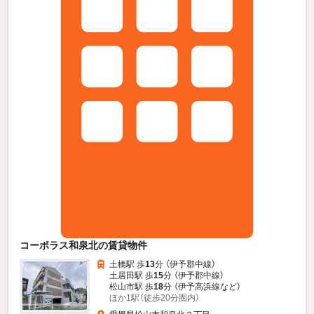
コーポラス和泉北の賃貸物件
土橋駅 歩
13
分 （伊予郡中線）
土居田駅 歩
15
分 （伊予郡中線）
松山市駅 歩
18
分 （伊予高浜線
など
）
ほか1駅（徒歩20分圏内）