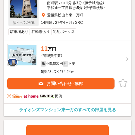
南町駅 バス
1
分 歩
3
分 （伊予城南線）
平和通一丁目駅 歩
5
分 （伊予環状線）
愛媛県松山市東一万町
14階建 / 27年4ヶ月 / SRC
すべての写真
駐車場あり
駐輪場あり
宅配ボックス
11
万円
（管理費不要）
440,000円
不要
敷
礼
5階 / 3LDK / 74.24㎡
お問い合わせ
（無料）
提供
ライオンズマンション東一万のすべての部屋を見る