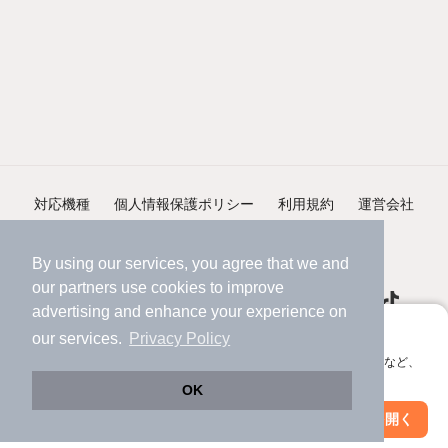
対応機種
個人情報保護ポリシー
利用規約
運営会社
ヘルプ・お問い合わせ
採用情報
By using our services, you agree that we and
our
partners
use cookies to improve
advertising and enhance your experience on
アプリに切り替えて、サクサクお部屋探し
our services.
Privacy Policy
会員登録なしですぐ使える。マップ検索やお気に入り保存など、
©NIFTY Lifestyle Co., Ltd.
アプリ限定の便利な機能が使えます！
OK
Web版で続行
アプリを開く
市区町村を変更
絞り込み条件を変更