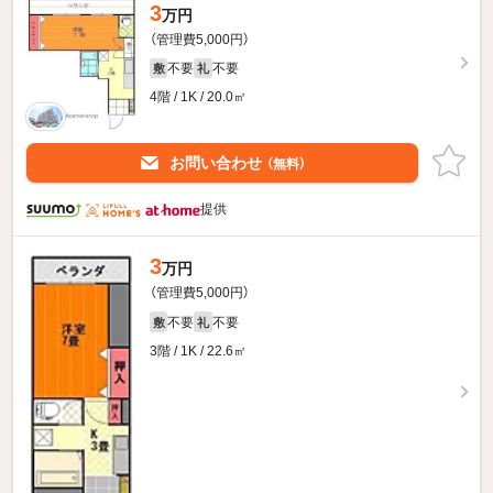
3
万円
（管理費5,000円）
不要
不要
敷
礼
4階 / 1K / 20.0㎡
お問い合わせ
（無料）
提供
3
万円
（管理費5,000円）
不要
不要
敷
礼
3階 / 1K / 22.6㎡