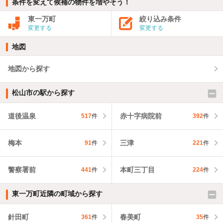
条件を変えて候補の物件を増やそう！
東一万町
絞り込み条件
変更する
変更する
地図
地図から探す
松山市の駅から探す
道後温泉
赤十字病院前
517
件
392
件
梅本
三津
91
件
221
件
警察署前
本町三丁目
441
件
224
件
東一万町近隣の町域から探す
針田町
春美町
361
件
35
件