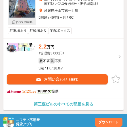
南町駅 バス
1
分 歩
4
分 （伊予城南線）
愛媛県松山市東一万町
5階建 / 46年8ヶ月 / RC
すべての写真
駐車場あり
駐輪場あり
宅配ボックス
2.2
万円
（管理費3,000円）
不要
不要
敷
礼
3階 / 1K / 18.0㎡
お問い合わせ
（無料）
提供
第三森ビルのすべての部屋を見る
ニフティ不動産
ダウンロード
賃貸アプリ