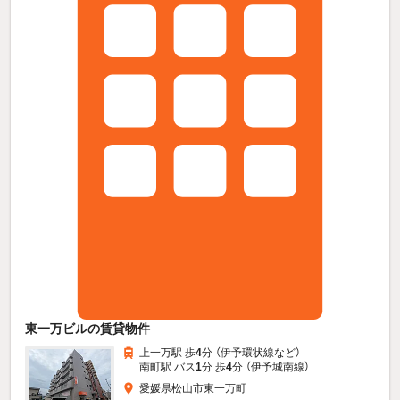
東一万ビルの賃貸物件
上一万駅 歩
4
分 （伊予環状線
など
）
南町駅 バス
1
分 歩
4
分 （伊予城南線）
愛媛県松山市東一万町