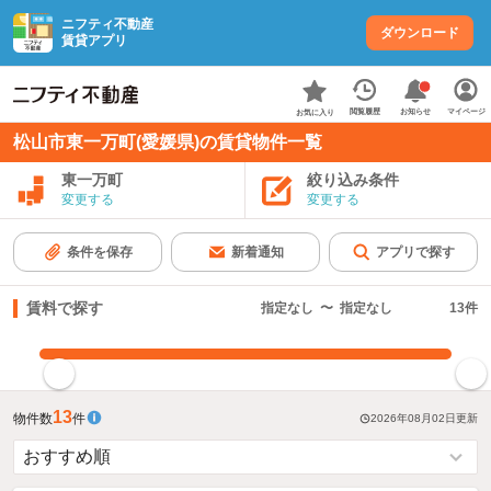
ニフティ不動産
ダウンロード
賃貸アプリ
お知らせ
閲覧履歴
マイページ
お気に入り
松山市東一万町(愛媛県)の賃貸物件一覧
東一万町
絞り込み条件
変更する
変更する
条件を保存
新着通知
アプリで探す
賃料で探す
指定なし
〜
指定なし
13
件
指定した賃料で絞り込む
13
物件数
件
2026年08月02日
更新