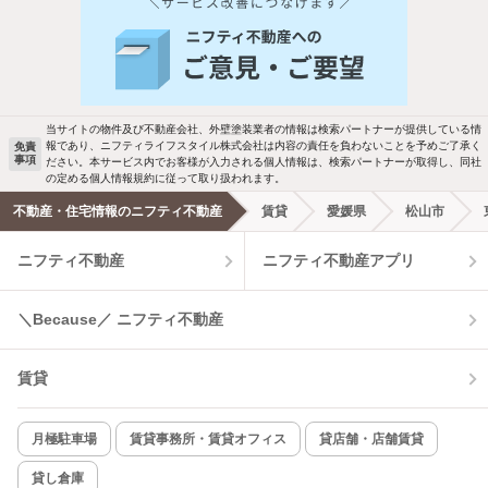
人気のこだわり条件
新着物件メール通知
バス・トイレ別
2階以上
検索中の条件の新着物件情報をいち早く
駐車場あり
ペット相談
お知らせします
当サイトの物件及び不動産会社、外壁塗装業者の情報は検索パートナーが提供している情
報であり、ニフティライフスタイル株式会社は内容の責任を負わないことを予めご了承く
免責
事項
ださい。本サービス内でお客様が入力される個人情報は、検索パートナーが取得し、同社
洗濯機置場あり
独立洗面台
新着メール通知を受け取る
の定める個人情報規約に従って取り扱われます。
不動産・住宅情報のニフティ不動産
賃貸
愛媛県
松山市
エアコンあり
都市ガス
ニフティ不動産
ニフティ不動産アプリ
温水洗浄便座
オートロック
＼Because／ ニフティ不動産
コンロ2口以上
追焚き機能
賃貸
TV付インターホン
角部屋
新着のみ
インターネット無料
月極駐車場
賃貸事務所・賃貸オフィス
貸店舗・店舗賃貸
貸し倉庫