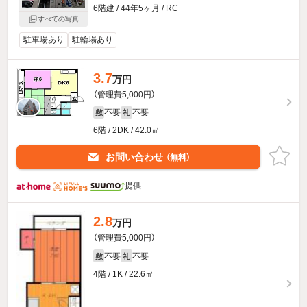
6階建 / 44年5ヶ月 / RC
すべての写真
駐車場あり
駐輪場あり
3.7
万円
（管理費5,000円）
不要
不要
敷
礼
6階 / 2DK / 42.0㎡
お問い合わせ
（無料）
提供
2.8
万円
（管理費5,000円）
不要
不要
敷
礼
4階 / 1K / 22.6㎡