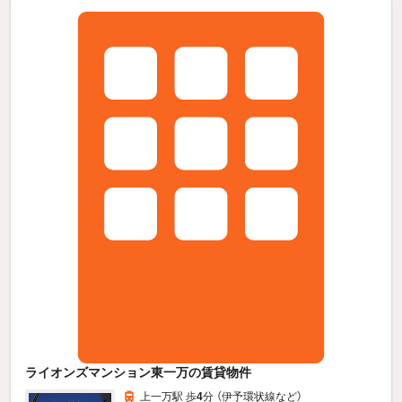
ライオンズマンション東一万の賃貸物件
上一万駅 歩
4
分 （伊予環状線
など
）