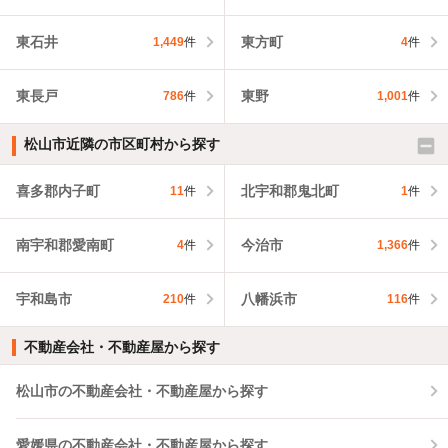
東石井
東方町
1,449
件
4
件
東長戸
東野
786
件
1,001
件
松山市近隣の市区町村から探す
喜多郡内子町
北宇和郡鬼北町
11
件
1
件
南宇和郡愛南町
今治市
4
件
1,366
件
宇和島市
八幡浜市
210
件
116
件
不動産会社・不動産屋から探す
松山市の不動産会社・不動産屋から探す
愛媛県の不動産会社・不動産屋から探す