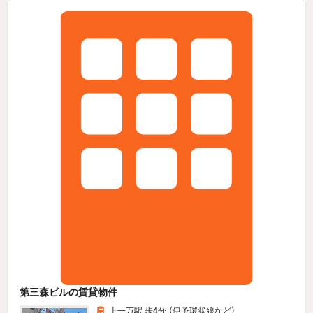
第三森ビルの賃貸物件
上一万駅 歩
4
分 （伊予環状線
など
）