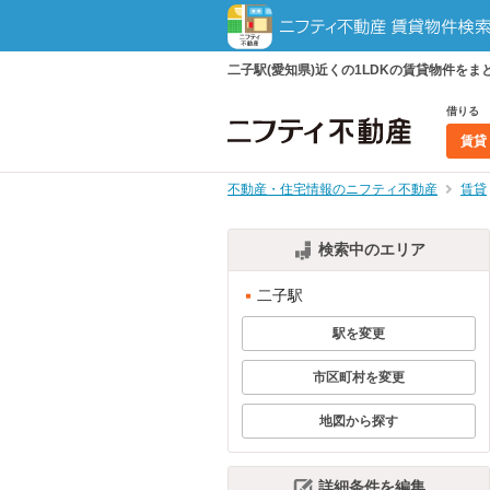
二子駅(愛知県)近くの1LDKの賃貸物件を
借りる
賃貸
不動産・住宅情報のニフティ不動産
賃貸
検索中のエリア
二子駅
駅を変更
市区町村を変更
地図から探す
詳細条件を編集