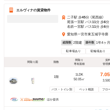
エルヴィナの賃貸物件
二子駅 歩
45
分 （尾西線）
尾張一宮駅 バス
11
分 歩
6
分
名鉄一宮駅 バス
11
分 歩
6
分
愛知県一宮市東五城字寺廓
2階建
1年4ヶ
総階数
築年数
駐車場あり
駐輪場あり
間取り
賃
間取り図
階数
専有面積
管理
7.05
1LDK
1階
50.05㎡
3,50
バス・トイレ別
ペット相談
フロ
ほか提供