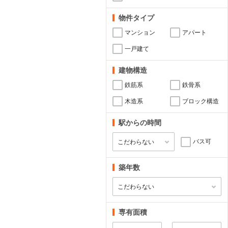
物件タイプ
マンション
アパート
一戸建て
建物構造
鉄筋系
鉄骨系
木造系
ブロック構造
駅からの時間
バス可
築年数
専有面積