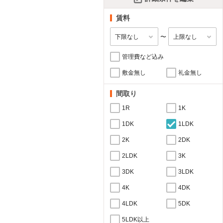
賃料
〜
管理費など込み
敷金無し
礼金無し
間取り
1R
1K
1DK
1LDK
2K
2DK
2LDK
3K
3DK
3LDK
4K
4DK
4LDK
5DK
5LDK以上