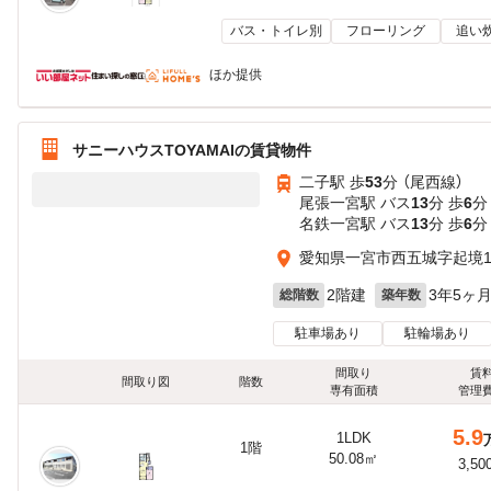
バス・トイレ別
フローリング
追い
ほか提供
サニーハウスTOYAMAIの賃貸物件
二子駅 歩
53
分 （尾西線）
尾張一宮駅 バス
13
分 歩
6
分
名鉄一宮駅 バス
13
分 歩
6
分
愛知県一宮市西五城字起境1
2階建
3年5ヶ
総階数
築年数
駐車場あり
駐輪場あり
間取り
賃
間取り図
階数
専有面積
管理
5.9
1LDK
1階
50.08㎡
3,50