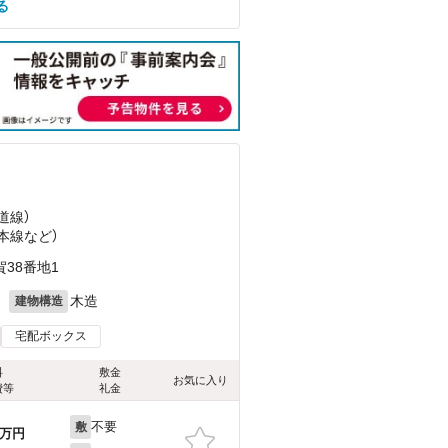
る
道線）
鉄本線
など
）
38番地1
月
木造
建物構造
宅配ボックス
料
敷金
お気に入り
費等
礼金
不要
敷
万円