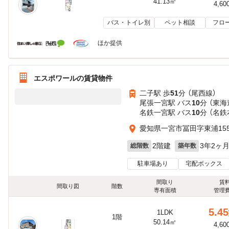
41.13㎡
4,60
バス・トイレ別
ペット相談
フロ
ほか提供
エスポワールの賃貸物件
二子駅 歩
51
分 （尾西線）
尾張一宮駅 バス
10
分 （東海
名鉄一宮駅 バス
10
分 （名
愛知県一宮市冨田字東浦15
2階建
3年2ヶ
総階数
築年数
駐車場あり
宅配ボックス
間取り
賃
間取り図
階数
専有面積
管理
5.45
1LDK
1階
50.14㎡
4,60