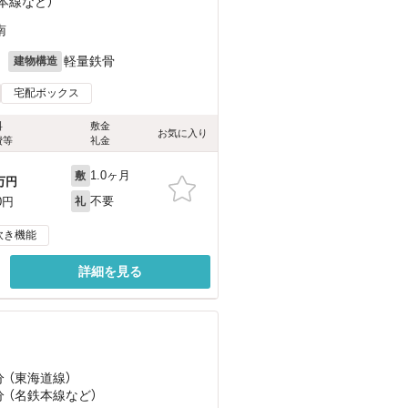
鉄本線
など
）
南
月
軽量鉄骨
建物構造
宅配ボックス
料
敷金
お気に入り
費等
礼金
1.0ヶ月
敷
万円
不要
0円
礼
炊き機能
詳細を見る
分 （東海道線）
分 （名鉄本線
など
）