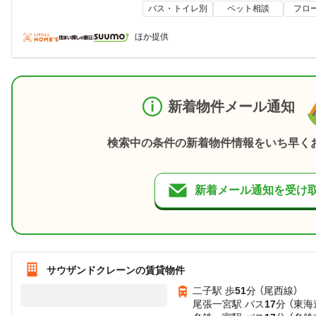
バス・トイレ別
ペット相談
フロ
ほか提供
新着物件メール通知
検索中の条件の新着物件情報をいち早く
新着メール通知を受け
サウザンドクレーンの賃貸物件
二子駅 歩
51
分 （尾西線）
尾張一宮駅 バス
17
分 （東海