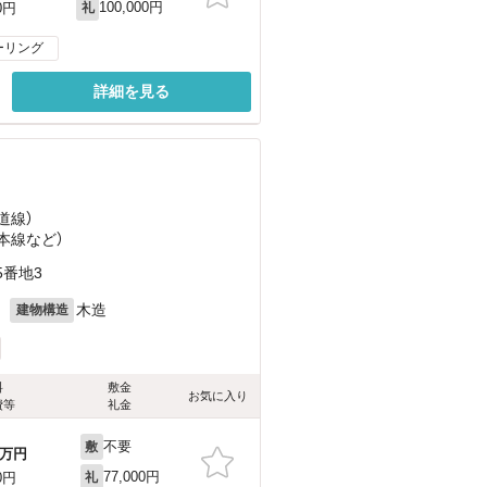
100,000円
0円
礼
ーリング
詳細を見る
道線）
鉄本線
など
）
5番地3
月
木造
建物構造
料
敷金
お気に入り
費等
礼金
不要
敷
万円
77,000円
0円
礼