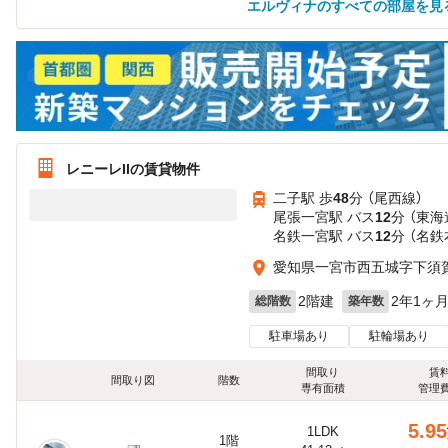
エルヴィナのすべての部屋を見
レニーレIIの賃貸物件
二子駅 歩
48
分 （尾西線）
尾張一宮駅 バス
12
分 （東海
名鉄一宮駅 バス
12
分 （名
愛知県一宮市西五城字下須賀
2階建
2年1ヶ
総階数
築年数
駐車場あり
駐輪場あり
間取り
賃
間取り図
階数
専有面積
管理
5.95
1LDK
1階