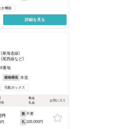
炊き機能
詳細を見る
 （東海道線）
 （尾西線
など
）
8番地
月
木造
建物構造
宅配ボックス
料
敷金
お気に入り
費等
礼金
不要
敷
万円
100,000円
0円
礼