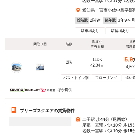
名鉄一宮駅 バス
17
分 （名
愛知県一宮市小信中島字郷
2階建
3年9ヶ
総階数
築年数
駐車場あり
駐輪場あり
間取り
賃
間取り図
階数
専有面積
管理
5.9
1LDK
2階
42.34㎡
4,50
バス・トイレ別
フローリング
追い
ほか提供
ブリーズスクエアの賃貸物件
二子駅 歩
44
分 （尾西線）
尾張一宮駅 バス
10
分 歩
15
名鉄一宮駅 バス
10
分 歩
15