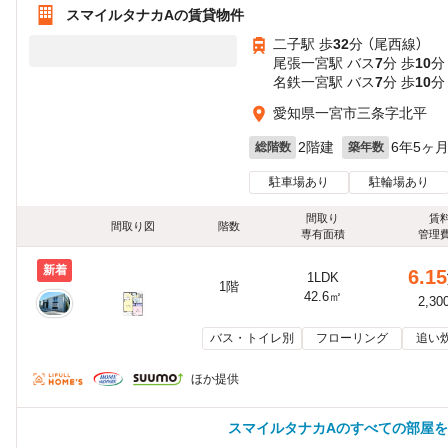
スマイルタナカAの賃貸物件
二子駅 歩
32
分 （尾西線）
尾張一宮駅 バス
7
分 歩
10
分
名鉄一宮駅 バス
7
分 歩
10
分
愛知県一宮市三条字北平
2階建
6年5ヶ
総階数
築年数
駐車場あり
駐輪場あり
間取り
賃
間取り図
階数
専有面積
管理
新着
6.15
1LDK
1階
42.6㎡
2,30
バス・トイレ別
フローリング
追い
ほか提供
スマイルタナカAのすべての部屋