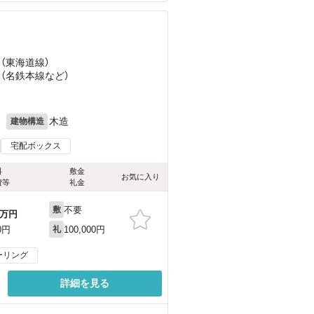
 （東海道線）
 （名鉄本線
など
）
月
木造
建物構造
宅配ボックス
料
敷金
お気に入り
費等
礼金
不要
敷
万円
100,000円
0円
礼
ーリング
詳細を見る