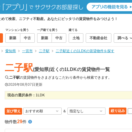
まとめて検索、ニフティ不動産。あなたにピッタリの賃貸物件をみつけよう！
マンションを買う
一戸建てを買う
建てる
新築
中古
新築
中古
土地
不動産会社
調べる
愛知県
一宮市
二子駅
二子駅近くの1LDKの賃貸物件を探す
二子駅
(愛知県)近くの1LDKの賃貸物件一覧
二子駅
の賃貸物件をさまざまなこだわり条件から検索できます。
2026年08月07日
更新
現在の選択条件：
1LDK
絞り込み
並び替え
＆
29
物件数
件