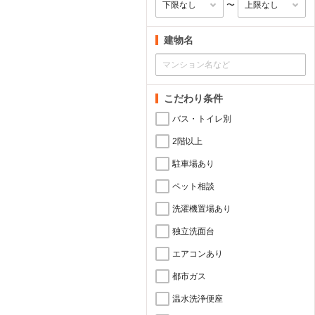
〜
建物名
こだわり条件
バス・トイレ別
2階以上
駐車場あり
ペット相談
洗濯機置場あり
独立洗面台
エアコンあり
都市ガス
温水洗浄便座