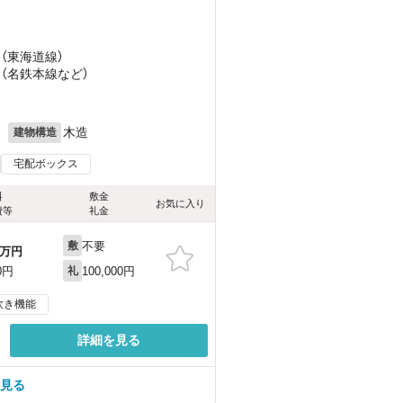
 （東海道線）
 （名鉄本線
など
）
月
木造
建物構造
宅配ボックス
料
敷金
お気に入り
費等
礼金
不要
敷
万円
100,000円
0円
礼
炊き機能
詳細を見る
を見る