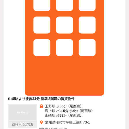
山崎駅より徒歩33分 新築 2階建の賃貸物件
玉野駅 歩
35
分 （尾西線）
森上駅 バス
6
分 歩
4
分 （尾西線）
山崎駅 歩
32
分 （尾西線）
愛知県稲沢市平細工蔵町73-1
すべての写真