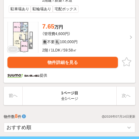
2階建 / 新築 / 木造
駐車場あり
駐輪場あり
宅配ボックス
7.65
万円
（管理費4,600円）
不要
100,000円
敷
礼
2階 / 1LDK / 59.58㎡
物件詳細を見る
提供
1ページ目
前へ
次へ
全1ページ
8
物件数
件
2026年07月14日
更新