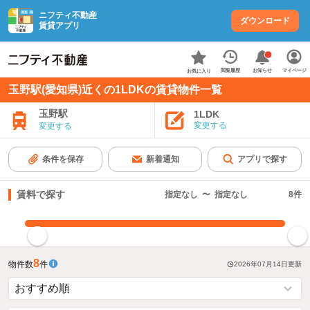
ニフティ不動産
ダウンロード
賃貸アプリ
お知らせ
閲覧履歴
マイページ
お気に入り
玉野駅(愛知県)近くの1LDKの賃貸物件一覧
玉野駅
1LDK
変更する
変更する
条件を保存
新着通知
アプリで探す
賃料で探す
指定なし
〜
指定なし
8
件
指定した賃料で絞り込む
8
物件数
件
2026年07月14日
更新