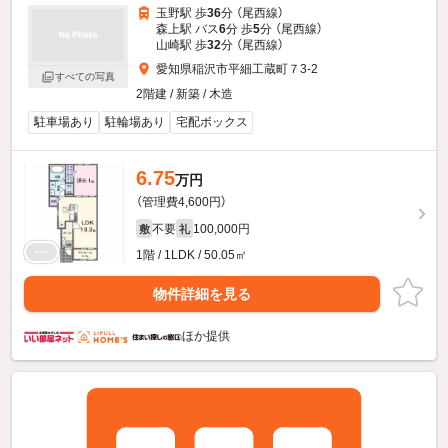
玉野駅 歩
36
分 （尾西線）
森上駅 バス
6
分 歩
5
分 （尾西線）
山崎駅 歩
32
分 （尾西線）
愛知県稲沢市平細工蔵町７3-2
すべての写真
2階建 / 新築 / 木造
駐車場あり
駐輪場あり
宅配ボックス
6.75
万円
（管理費4,600円）
不要
100,000円
敷
礼
1階 / 1LDK / 50.05㎡
物件詳細を見る
ほか提供