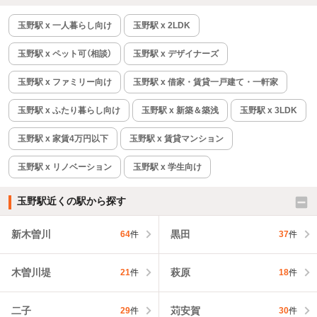
玉野駅 x 一人暮らし向け
玉野駅 x 2LDK
玉野駅 x ペット可（相談）
玉野駅 x デザイナーズ
玉野駅 x ファミリー向け
玉野駅 x 借家・賃貸一戸建て・一軒家
玉野駅 x ふたり暮らし向け
玉野駅 x 新築＆築浅
玉野駅 x 3LDK
玉野駅 x 家賃4万円以下
玉野駅 x 賃貸マンション
玉野駅 x リノベーション
玉野駅 x 学生向け
玉野駅近くの駅から探す
新木曽川
黒田
64
件
37
件
木曽川堤
萩原
21
件
18
件
二子
苅安賀
29
件
30
件