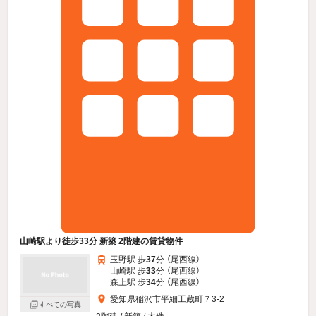
山崎駅より徒歩33分 新築 2階建の賃貸物件
玉野駅 歩
37
分 （尾西線）
山崎駅 歩
33
分 （尾西線）
森上駅 歩
34
分 （尾西線）
愛知県稲沢市平細工蔵町７3-2
すべての写真