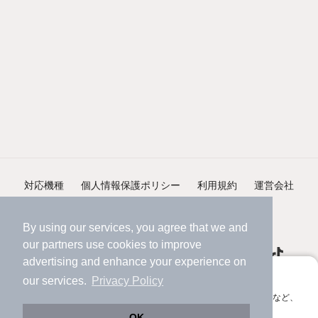
対応機種
個人情報保護ポリシー
利用規約
運営会社
ヘルプ・お問い合わせ
採用情報
By using our services, you agree that we and
our
partners
use cookies to improve
advertising and enhance your experience on
アプリに切り替えて、サクサクお部屋探し
our services.
Privacy Policy
会員登録なしですぐ使える。マップ検索やお気に入り保存など、
©NIFTY Lifestyle Co., Ltd.
アプリ限定の便利な機能が使えます！
OK