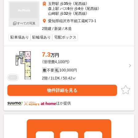
玉野駅 歩
35
分 （尾西線）
森上駅 バス
6
分 歩
4
分 （尾西線）
山崎駅 歩
32
分 （尾西線）
愛知県稲沢市平細工蔵町73-1
すべての写真
2階建 / 新築 / 木造
駐車場あり
駐輪場あり
宅配ボックス
7.3
万円
（管理費4,100円）
不要
100,000円
敷
礼
2階 / 1LDK / 50.42㎡
物件詳細を見る
ほか提供