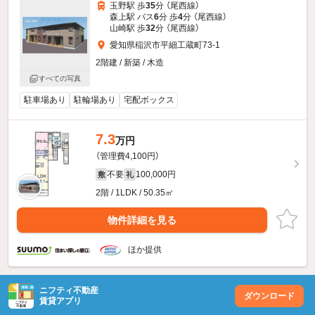
玉野駅 歩
35
分 （尾西線）
森上駅 バス
6
分 歩
4
分 （尾西線）
山崎駅 歩
32
分 （尾西線）
愛知県稲沢市平細工蔵町73-1
2階建 / 新築 / 木造
すべての写真
駐車場あり
駐輪場あり
宅配ボックス
7.3
万円
（管理費4,100円）
不要
100,000円
敷
礼
2階 / 1LDK / 50.35㎡
物件詳細を見る
ほか提供
ニフティ不動産
ダウンロード
賃貸アプリ