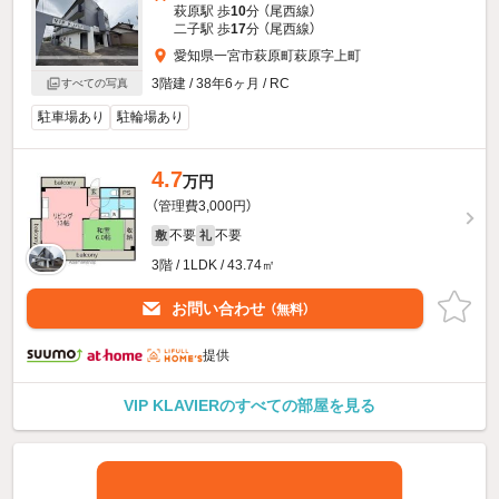
萩原駅 歩
10
分 （尾西線）
二子駅 歩
17
分 （尾西線）
愛知県一宮市萩原町萩原字上町
3階建 / 38年6ヶ月 / RC
すべての写真
駐車場あり
駐輪場あり
4.7
万円
（管理費3,000円）
不要
不要
敷
礼
3階 / 1LDK / 43.74㎡
お問い合わせ
（無料）
提供
VIP KLAVIERのすべての部屋を見る