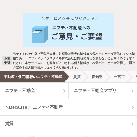
他の人はこんな条件で絞り込んでいます！
人気のこだわり条件
バス・トイレ別
2階以上
駐車場あり
ペット相談
当サイトの物件及び不動産会社、外壁塗装業者の情報は検索パートナーが提供している情
報であり、ニフティライフスタイル株式会社は内容の責任を負わないことを予めご了承く
免責
事項
ださい。本サービス内でお客様が入力される個人情報は、検索パートナーが取得し、同社
洗濯機置場あり
独立洗面台
の定める個人情報規約に従って取り扱われます。
不動産・住宅情報のニフティ不動産
賃貸
愛知県
一宮市
エアコンあり
都市ガス
ニフティ不動産
ニフティ不動産アプリ
温水洗浄便座
オートロック
＼Because／ ニフティ不動産
コンロ2口以上
追焚き機能
賃貸
TV付インターホン
角部屋