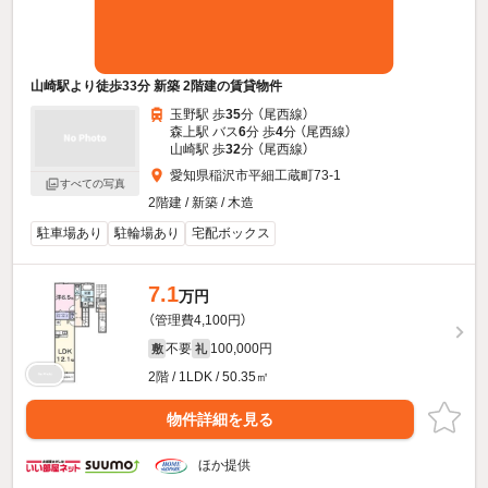
山崎駅より徒歩33分 新築 2階建の賃貸物件
玉野駅 歩
35
分 （尾西線）
森上駅 バス
6
分 歩
4
分 （尾西線）
山崎駅 歩
32
分 （尾西線）
愛知県稲沢市平細工蔵町73-1
すべての写真
2階建 / 新築 / 木造
駐車場あり
駐輪場あり
宅配ボックス
7.1
万円
（管理費4,100円）
不要
100,000円
敷
礼
2階 / 1LDK / 50.35㎡
物件詳細を見る
ほか提供