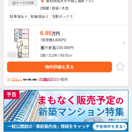
愛知県稲沢市平細工蔵町７3-2
すべての写真
2階建 / 新築 / 木造
駐車場あり
駐輪場あり
宅配ボックス
6.95
万円
（管理費4,600円）
不要
100,000円
敷
礼
1階 / 1LDK / 50.01㎡
物件詳細を見る
ほか提供