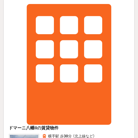
ドマーニ八幡IIの賃貸物件
横手駅 歩
30
分 （北上線
など
）