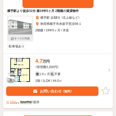
横手駅より徒歩32分 築19年5ヶ月 2階建の賃貸物件
横手駅 歩
32
分 （北上線
など
）
秋田県横手市赤坂字荒沼48-1
2階建 / 19年5ヶ月 / 木造
すべての写真
駐車場あり
4.7
万円
（管理費3,300円）
1.0ヶ月
不要
敷
礼
1階 / 1LDK / 44.0㎡
お問い合わせ
（無料）
提供