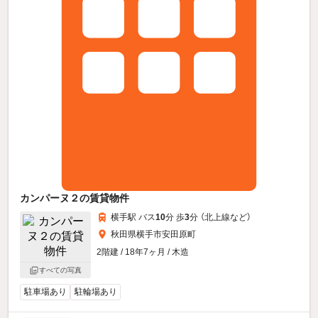
カンパーヌ２の賃貸物件
横手駅 バス
10
分 歩
3
分 （北上線
など
）
秋田県横手市安田原町
2階建 / 18年7ヶ月 / 木造
すべての写真
駐車場あり
駐輪場あり