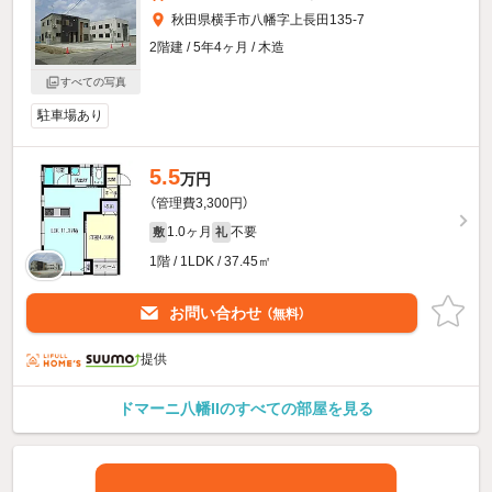
秋田県横手市八幡字上長田135-7
2階建 / 5年4ヶ月 / 木造
すべての写真
駐車場あり
5.5
万円
（管理費3,300円）
1.0ヶ月
不要
敷
礼
1階 / 1LDK / 37.45㎡
お問い合わせ
（無料）
提供
ドマーニ八幡IIのすべての部屋を見る