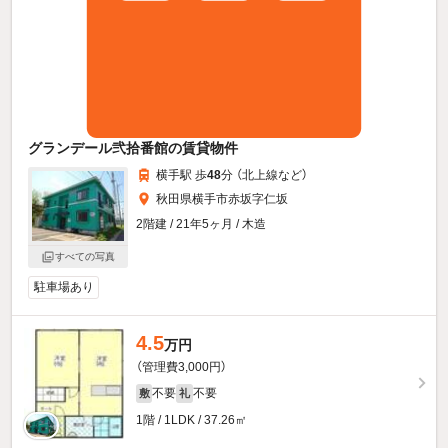
グランデール弐拾番館の賃貸物件
横手駅 歩
48
分 （北上線
など
）
秋田県横手市赤坂字仁坂
2階建 / 21年5ヶ月 / 木造
すべての写真
駐車場あり
4.5
万円
（管理費3,000円）
不要
不要
敷
礼
1階 / 1LDK / 37.26㎡