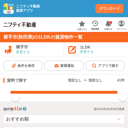
ニフティ不動産
ダウンロード
賃貸アプリ
お知らせ
閲覧履歴
マイページ
お気に入り
横手市(秋田県)の1LDKの賃貸物件一覧
横手市
1LDK
変更する
変更する
条件を保存
新着通知
アプリで探す
賃料で探す
指定なし
〜
指定なし
41
件
指定した賃料で絞り込む
41
物件数
件
2026年08月08日
更新