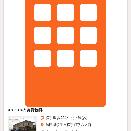
an・anの賃貸物件
横手駅 歩
28
分 （北上線
など
）
秋田県横手市横手町字六ノ口