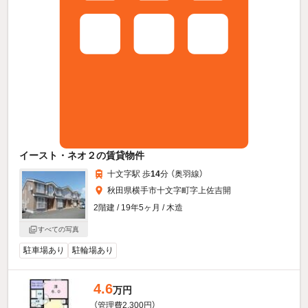
イースト・ネオ２の賃貸物件
十文字駅 歩
14
分 （奥羽線）
秋田県横手市十文字町字上佐吉開
2階建 / 19年5ヶ月 / 木造
すべての写真
駐車場あり
駐輪場あり
4.6
万円
（管理費2,300円）