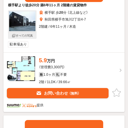
横手駅より徒歩20分 築6年11ヶ月 2階建の賃貸物件
横手駅 歩
20
分 （北上線
など
）
秋田県横手市旭川2丁目4-7
2階建 / 6年11ヶ月 / 木造
すべての写真
駐車場あり
5.9
万円
（管理費3,300円）
1.0ヶ月
不要
敷
礼
2階 / 1LDK / 39.66㎡
お問い合わせ
（無料）
提供