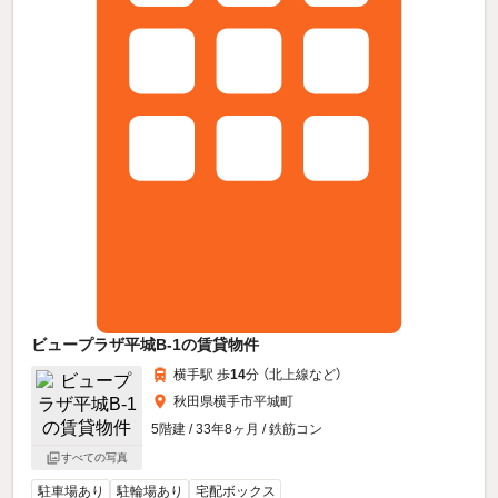
ビュープラザ平城B-1の賃貸物件
横手駅 歩
14
分 （北上線
など
）
秋田県横手市平城町
5階建 / 33年8ヶ月 / 鉄筋コン
すべての写真
駐車場あり
駐輪場あり
宅配ボックス