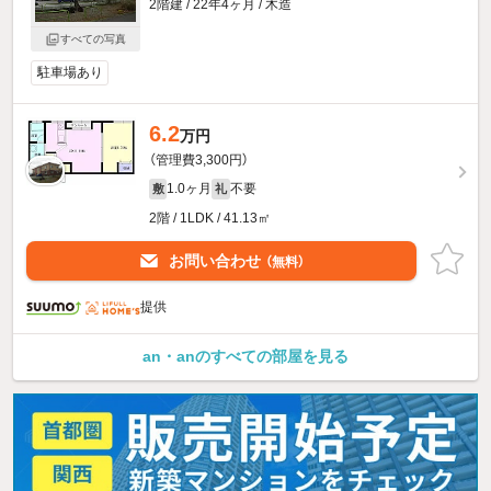
2階建 / 22年4ヶ月 / 木造
すべての写真
駐車場あり
6.2
万円
（管理費3,300円）
1.0ヶ月
不要
敷
礼
2階 / 1LDK / 41.13㎡
お問い合わせ
（無料）
提供
an・anのすべての部屋を見る