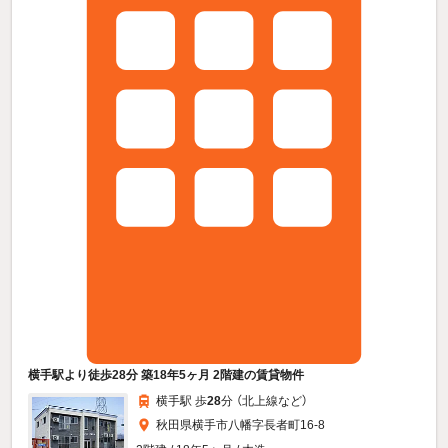
横手駅より徒歩28分 築18年5ヶ月 2階建の賃貸物件
横手駅 歩
28
分 （北上線
など
）
秋田県横手市八幡字長者町16-8