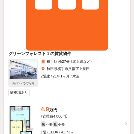
グリーンフォレスト１の賃貸物件
横手駅 歩
27
分 （北上線
など
）
秋田県横手市八幡字上長田
2階建 / 21年1ヶ月 / 木造
すべての写真
駐車場あり
4.9
万円
（管理費4,000円）
不要
不要
敷
礼
1階 / 1LDK / 41.73㎡