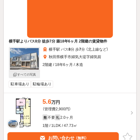
横手駅よりバス8分 徒歩7分 築18年6ヶ月 2階建の賃貸物件
横手駅 バス
8
分 歩
7
分 （北上線
など
）
秋田県横手市婦気大堤字婦気前
2階建 / 18年6ヶ月 / 木造
すべての写真
駐車場あり
駐輪場あり
5.6
万円
（管理費2,900円）
不要
2.0ヶ月
敷
礼
1階 / 1LDK / 47.73㎡
お問い合わせ
（無料）