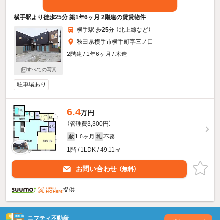
横手駅より徒歩25分 築1年6ヶ月 2階建の賃貸物件
横手駅 歩
25
分 （北上線
など
）
秋田県横手市横手町字三ノ口
2階建 / 1年6ヶ月 / 木造
すべての写真
駐車場あり
6.4
万円
（管理費3,300円）
1.0ヶ月
不要
敷
礼
1階 / 1LDK / 49.11㎡
お問い合わせ
（無料）
提供
ニフティ不動産