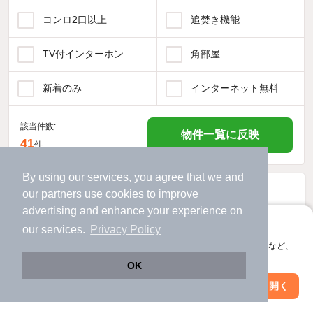
コンロ2口以上
追焚き機能
TV付インターホン
角部屋
新着のみ
インターネット無料
該当件数:
物件一覧に反映
41
件
By using our services, you agree that we and
our
partners
use cookies to improve
advertising and enhance your experience on
アプリに切り替えて、サクサクお部屋探し
our services.
Privacy Policy
会員登録なしですぐ使える。マップ検索やお気に入り保存など、
アプリ限定の便利な機能が使えます！
OK
Web版で続行
アプリを開く
市区町村を変更
絞り込み条件を変更