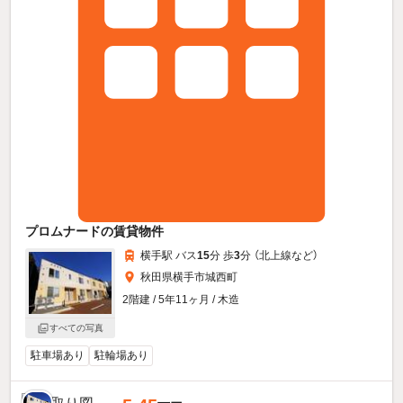
プロムナードの賃貸物件
横手駅 バス
15
分 歩
3
分 （北上線
など
）
秋田県横手市城西町
2階建 / 5年11ヶ月 / 木造
すべての写真
駐車場あり
駐輪場あり