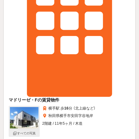
マドリーゼ・Fの賃貸物件
横手駅 歩
16
分 （北上線
など
）
秋田県横手市安田字谷地岸
2階建 / 11年5ヶ月 / 木造
すべての写真