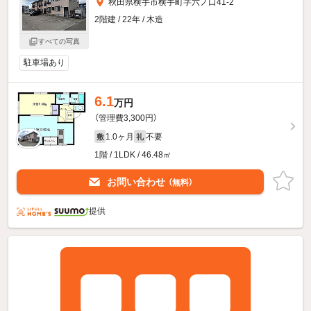
秋田県横手市横手町字六ノ口41-2
2階建 / 22年 / 木造
すべての写真
駐車場あり
6.1
万円
（管理費3,300円）
1.0ヶ月
不要
敷
礼
1階 / 1LDK / 46.48㎡
お問い合わせ
（無料）
提供