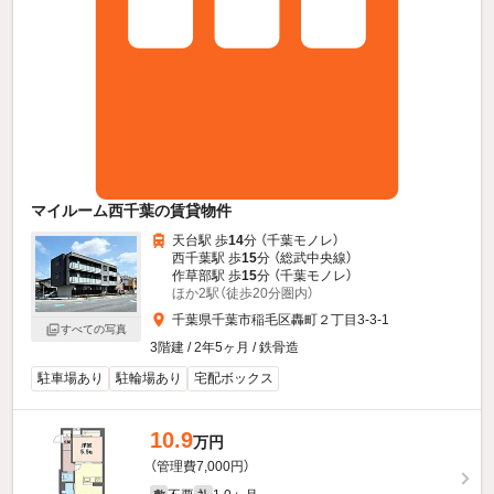
マイルーム西千葉の賃貸物件
天台駅 歩
14
分 （千葉モノレ）
西千葉駅 歩
15
分 （総武中央線）
作草部駅 歩
15
分 （千葉モノレ）
ほか2駅（徒歩20分圏内）
千葉県千葉市稲毛区轟町２丁目3-3-1
すべての写真
3階建 / 2年5ヶ月 / 鉄骨造
駐車場あり
駐輪場あり
宅配ボックス
10.9
万円
（管理費7,000円）