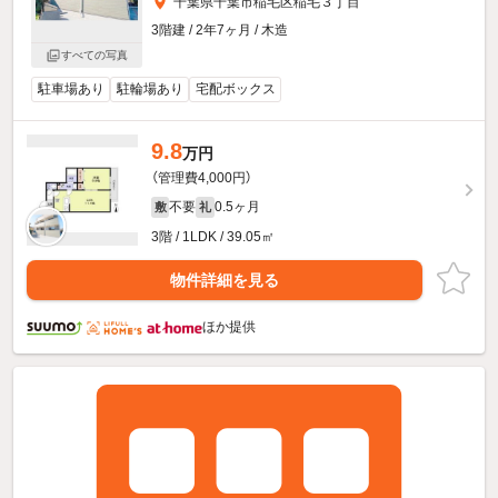
千葉県千葉市稲毛区稲毛３丁目
3階建 / 2年7ヶ月 / 木造
すべての写真
駐車場あり
駐輪場あり
宅配ボックス
9.8
万円
（管理費4,000円）
不要
0.5ヶ月
敷
礼
3階 / 1LDK / 39.05㎡
物件詳細を見る
ほか提供