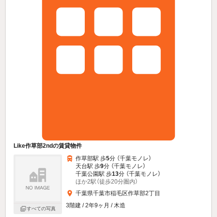
Like作草部2ndの賃貸物件
作草部駅 歩
5
分 （千葉モノレ）
天台駅 歩
9
分 （千葉モノレ）
千葉公園駅 歩
13
分 （千葉モノレ）
ほか2駅（徒歩20分圏内）
千葉県千葉市稲毛区作草部2丁目
3階建 / 2年9ヶ月 / 木造
すべての写真