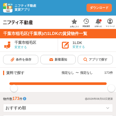
ニフティ不動産
ダウンロード
賃貸アプリ
お知らせ
閲覧履歴
マイページ
お気に入り
千葉市稲毛区(千葉県)の1LDKの賃貸物件一覧
千葉市稲毛区
1LDK
変更する
変更する
条件を保存
新着通知
アプリで探す
賃料で探す
指定なし
〜
指定なし
173
件
指定した賃料で絞り込む
173
物件数
件
2026年08月02日
更新