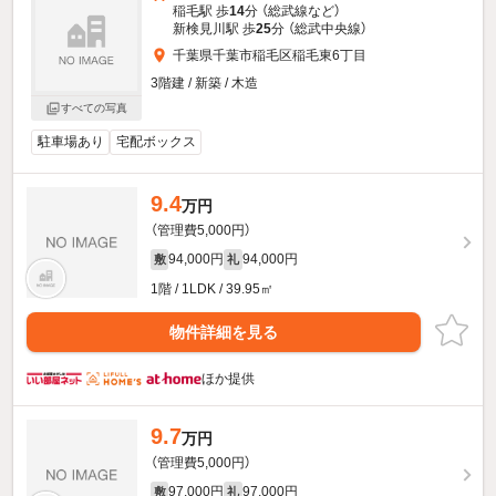
稲毛駅 歩
14
分 （総武線
など
）
新検見川駅 歩
25
分 （総武中央線）
千葉県千葉市稲毛区稲毛東6丁目
3階建 / 新築 / 木造
すべての写真
駐車場あり
宅配ボックス
9.4
万円
（管理費5,000円）
94,000円
94,000円
敷
礼
1階 / 1LDK / 39.95㎡
物件詳細を見る
ほか提供
9.7
万円
（管理費5,000円）
97,000円
97,000円
敷
礼