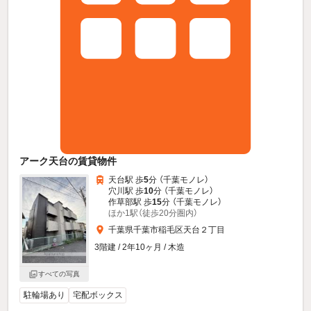
アーク天台の賃貸物件
天台駅 歩
5
分 （千葉モノレ）
穴川駅 歩
10
分 （千葉モノレ）
作草部駅 歩
15
分 （千葉モノレ）
ほか1駅（徒歩20分圏内）
千葉県千葉市稲毛区天台２丁目
3階建 / 2年10ヶ月 / 木造
すべての写真
駐輪場あり
宅配ボックス