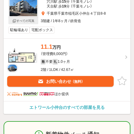
穴川駅 歩
15
分 （千葉モノレ）
天台駅 歩
19
分 （千葉モノレ）
千葉県千葉市稲毛区小仲台４丁目8-8
3階建 / 1年8ヶ月 / 鉄骨造
すべての写真
駐輪場あり
宅配ボックス
11.1
万円
（管理費8,000円）
不要
1.0ヶ月
敷
礼
2階 / 1LDK / 42.67㎡
お問い合わせ
（無料）
ほか提供
エトワール小仲台のすべての部屋を見る