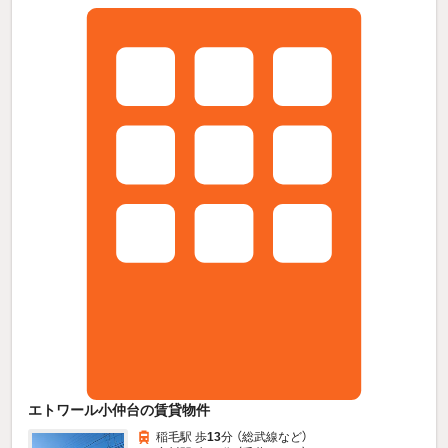
エトワール小仲台の賃貸物件
稲毛駅 歩
13
分 （総武線
など
）