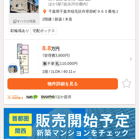
ほか1駅（徒歩20分圏内）
千葉県千葉市稲毛区作草部町９６５番地１
2階建 / 新築 / 木造
すべての写真
駐輪場あり
宅配ボックス
8.8
万円
（管理費3,800円）
不要
110,000円
敷
礼
1階 / 1LDK / 40.11㎡
物件詳細を見る
ほか提供