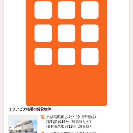
ミリアビタ稲毛の賃貸物件
京成稲毛駅 歩
7
分 （京成千葉線）
稲毛駅 歩
15
分 （総武線
など
）
稲毛海岸駅 歩
18
分 （京葉線）