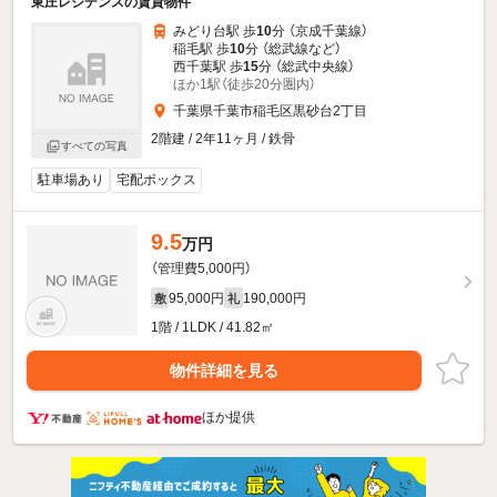
東庄レジデンスの賃貸物件
みどり台駅 歩
10
分 （京成千葉線）
稲毛駅 歩
10
分 （総武線
など
）
西千葉駅 歩
15
分 （総武中央線）
ほか1駅（徒歩20分圏内）
千葉県千葉市稲毛区黒砂台2丁目
2階建 / 2年11ヶ月 / 鉄骨
すべての写真
駐車場あり
宅配ボックス
9.5
万円
（管理費5,000円）
95,000円
190,000円
敷
礼
1階 / 1LDK / 41.82㎡
物件詳細を見る
ほか提供