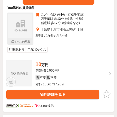
Yuu黒砂の賃貸物件
みどり台駅 歩
4
分 （京成千葉線）
西千葉駅 歩
13
分 （総武中央線）
稲毛駅 歩
17
分 （総武線
など
）
千葉県千葉市稲毛区黒砂1丁目
3階建 / 1年5ヶ月 / 木造
すべての写真
駐車場あり
宅配ボックス
10
万円
（管理費5,000円）
不要
不要
敷
礼
2階 / 1LDK / 37.26㎡
物件詳細を見る
提供