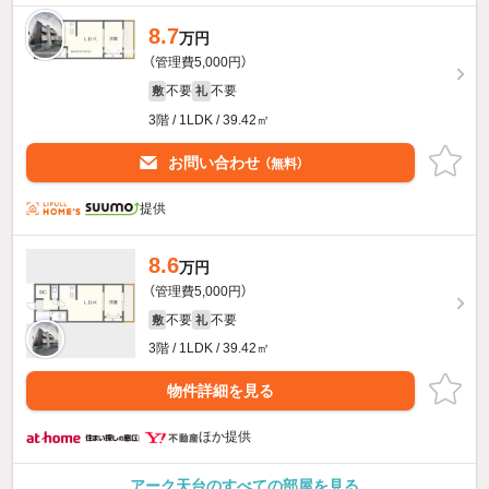
8.7
万円
（管理費5,000円）
不要
不要
敷
礼
3階 / 1LDK / 39.42㎡
お問い合わせ
（無料）
提供
8.6
万円
（管理費5,000円）
不要
不要
敷
礼
3階 / 1LDK / 39.42㎡
物件詳細を見る
ほか提供
アーク天台のすべての部屋を見る