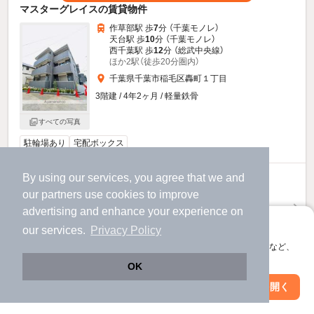
マスターグレイスの賃貸物件
作草部駅 歩
7
分 （千葉モノレ）
天台駅 歩
10
分 （千葉モノレ）
西千葉駅 歩
12
分 （総武中央線）
ほか2駅（徒歩20分圏内）
千葉県千葉市稲毛区轟町１丁目
3階建 / 4年2ヶ月 / 軽量鉄骨
すべての写真
駐輪場あり
宅配ボックス
By using our services, you agree that we and
8.8
万円
our
partners
use cookies to improve
（管理費5,000円）
advertising and enhance your experience on
1.0ヶ月
2.0ヶ月
敷
礼
アプリに切り替えて、サクサクお部屋探し
our services.
Privacy Policy
3階 / 1LDK / 36.75㎡
会員登録なしですぐ使える。マップ検索やお気に入り保存など、
アプリ限定の便利な機能が使えます！
お問い合わせ
（無料）
OK
Web版で続行
アプリを開く
市区町村を変更
絞り込み条件を変更
提供