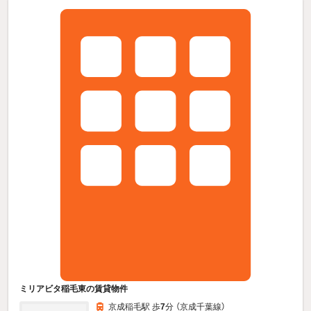
ミリアビタ稲毛東の賃貸物件
京成稲毛駅 歩
7
分 （京成千葉線）