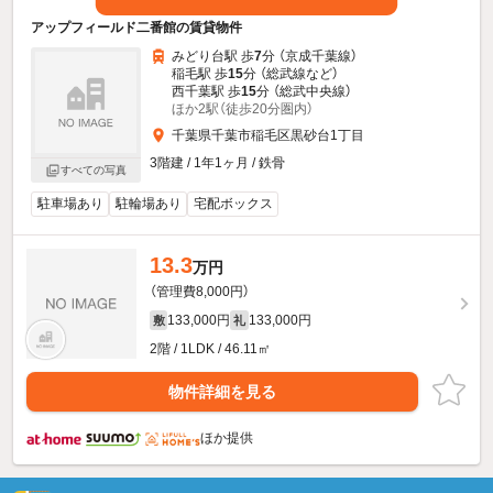
アップフィールド二番館の賃貸物件
みどり台駅 歩
7
分 （京成千葉線）
稲毛駅 歩
15
分 （総武線
など
）
西千葉駅 歩
15
分 （総武中央線）
ほか2駅（徒歩20分圏内）
千葉県千葉市稲毛区黒砂台1丁目
3階建 / 1年1ヶ月 / 鉄骨
すべての写真
駐車場あり
駐輪場あり
宅配ボックス
13.3
万円
（管理費8,000円）
133,000円
133,000円
敷
礼
2階 / 1LDK / 46.11㎡
物件詳細を見る
ほか提供