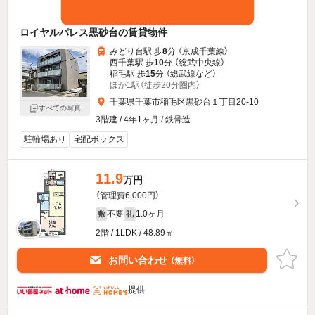
ロイヤルパレス黒砂台の賃貸物件
みどり台駅 歩
8
分 （京成千葉線）
西千葉駅 歩
10
分 （総武中央線）
稲毛駅 歩
15
分 （総武線
など
）
ほか1駅（徒歩20分圏内）
千葉県千葉市稲毛区黒砂台１丁目20-10
すべての写真
3階建 / 4年1ヶ月 / 鉄骨造
駐輪場あり
宅配ボックス
11.9
万円
（管理費6,000円）
不要
1.0ヶ月
敷
礼
2階 / 1LDK / 48.89㎡
お問い合わせ
（無料）
提供