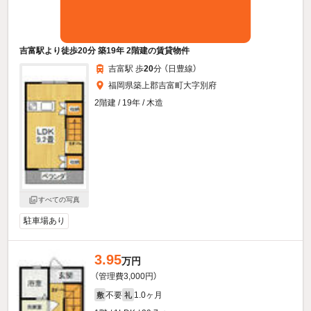
吉富駅より徒歩20分 築19年 2階建の賃貸物件
吉富駅 歩
20
分 （日豊線）
福岡県築上郡吉富町大字別府
2階建 / 19年 / 木造
すべての写真
駐車場あり
3.95
万円
（管理費3,000円）
不要
1.0ヶ月
敷
礼