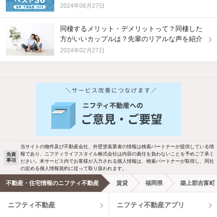
2024年06月27日
同棲するメリット・デメリットって？同棲した
方がいいカップルは？先輩のリアルな声を紹介
2024年02月27日
他の人はこんな条件で絞り込んでいます！
人気のこだわり条件
バス・トイレ別
2階以上
駐車場あり
ペット相談
当サイトの物件及び不動産会社、外壁塗装業者の情報は検索パートナーが提供している情
報であり、ニフティライフスタイル株式会社は内容の責任を負わないことを予めご了承く
免責
事項
ださい。本サービス内でお客様が入力される個人情報は、検索パートナーが取得し、同社
洗濯機置場あり
独立洗面台
の定める個人情報規約に従って取り扱われます。
不動産・住宅情報のニフティ不動産
賃貸
福岡県
築上郡吉富町
エアコンあり
都市ガス
ニフティ不動産
ニフティ不動産アプリ
温水洗浄便座
オートロック