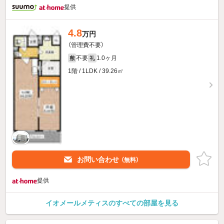
提供
4.8
万円
（管理費不要）
不要
1.0ヶ月
敷
礼
1階 / 1LDK / 39.26㎡
お問い合わせ
（無料）
提供
イオメールメティスのすべての部屋を見る