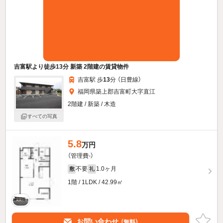
吉富駅より徒歩13分 新築 2階建の賃貸物件
吉富駅 歩
13
分 （日豊線）
福岡県築上郡吉富町大字直江
2階建 / 新築 / 木造
すべての写真
5.8
万円
（管理費-）
不要
1.0ヶ月
敷
礼
1階 / 1LDK / 42.99㎡
お問い合わせ
（無料）