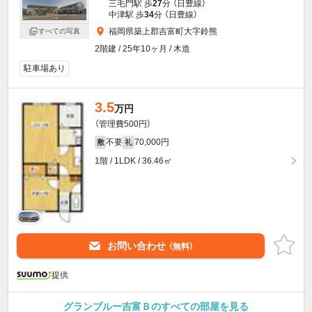
三毛門駅 歩
27
分 （日豊線）
中津駅 歩
34
分 （日豊線）
福岡県築上郡吉富町大字鈴熊
すべての写真
2階建 / 25年10ヶ月 / 木造
駐車場あり
3.5
万円
（管理費500円）
不要
70,000円
敷
礼
1階 / 1LDK / 36.46㎡
お問い合わせ
（無料）
提供
グランブルー吉富Ｂのすべての部屋を見る