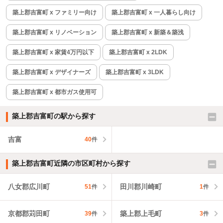
築上郡吉富町 x ファミリー向け
築上郡吉富町 x 一人暮らし向け
築上郡吉富町 x リノベーション
築上郡吉富町 x 新築＆築浅
築上郡吉富町 x 家賃4万円以下
築上郡吉富町 x 2LDK
築上郡吉富町 x デザイナーズ
築上郡吉富町 x 3LDK
築上郡吉富町 x 都市ガス使用可
築上郡吉富町の駅から探す
吉富
40
件
築上郡吉富町近隣の市区町村から探す
八女郡広川町
田川郡川崎町
51
件
1
件
京都郡苅田町
築上郡上毛町
39
件
3
件