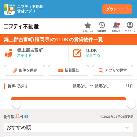
ニフティ不動産
ダウンロード
賃貸アプリ
お知らせ
閲覧履歴
マイページ
お気に入り
築上郡吉富町(福岡県)の1LDKの賃貸物件一覧
築上郡吉富町
1LDK
変更する
変更する
条件を保存
新着通知
アプリで探す
賃料で探す
指定なし
〜
指定なし
11
件
指定した賃料で絞り込む
11
物件数
件
2026年08月05日
更新