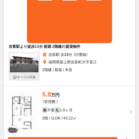
吉富駅より徒歩13分 新築 2階建の賃貸物件
吉富駅 歩
13
分 （日豊線）
福岡県築上郡吉富町大字直江
2階建 / 新築 / 木造
すべての写真
5.8
万円
（管理費-）
不要
1.0ヶ月
敷
礼
2階 / 1LDK / 43.22㎡