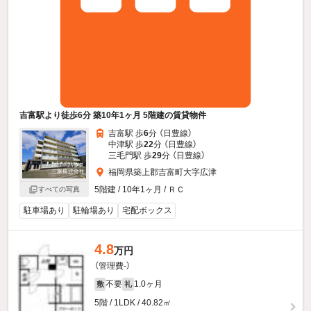
吉富駅より徒歩6分 築10年1ヶ月 5階建の賃貸物件
吉富駅 歩
6
分 （日豊線）
中津駅 歩
22
分 （日豊線）
三毛門駅 歩
29
分 （日豊線）
福岡県築上郡吉富町大字広津
5階建 / 10年1ヶ月 / ＲＣ
すべての写真
駐車場あり
駐輪場あり
宅配ボックス
4.8
万円
（管理費-）
不要
1.0ヶ月
敷
礼
5階 / 1LDK / 40.82㎡