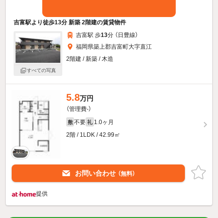
吉富駅より徒歩13分 新築 2階建の賃貸物件
吉富駅 歩
13
分 （日豊線）
福岡県築上郡吉富町大字直江
2階建 / 新築 / 木造
すべての写真
5.8
万円
（管理費-）
不要
1.0ヶ月
敷
礼
2階 / 1LDK / 42.99㎡
お問い合わせ
（無料）
提供