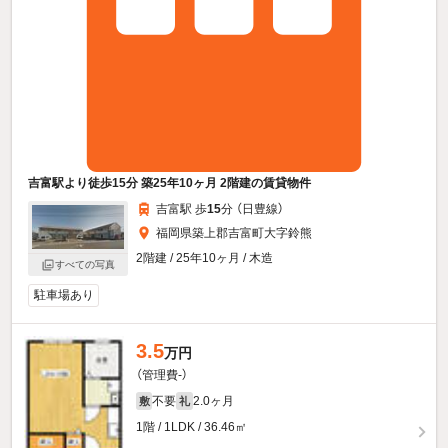
吉富駅より徒歩15分 築25年10ヶ月 2階建の賃貸物件
吉富駅 歩
15
分 （日豊線）
福岡県築上郡吉富町大字鈴熊
2階建 / 25年10ヶ月 / 木造
すべての写真
駐車場あり
3.5
万円
（管理費-）
不要
2.0ヶ月
敷
礼
1階 / 1LDK / 36.46㎡