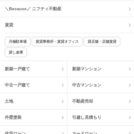
＼Because／ ニフティ不動産
コンロ2口以上
追焚き機能
賃貸
TV付インターホン
角部屋
新着のみ
インターネット無料
月極駐車場
賃貸事務所・賃貸オフィス
貸店舗・店舗賃貸
貸し倉庫
該当件数:
物件一覧に反映
11
件
新築一戸建て
新築マンション
中古一戸建て
中古マンション
土地
不動産売却
外壁塗装
引越し見積もり
住宅ローン
カードローン