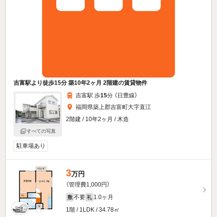
吉富駅より徒歩15分 築10年2ヶ月 2階建の賃貸物件
吉富駅 歩
15
分 （日豊線）
福岡県築上郡吉富町大字直江
2階建 / 10年2ヶ月 / 木造
すべての写真
駐車場あり
3
万円
（管理費1,000円）
不要
1.0ヶ月
敷
礼
1階 / 1LDK / 34.78㎡