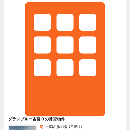
グランブルー吉富Ｂの賃貸物件
吉富駅 歩
11
分 （日豊線）