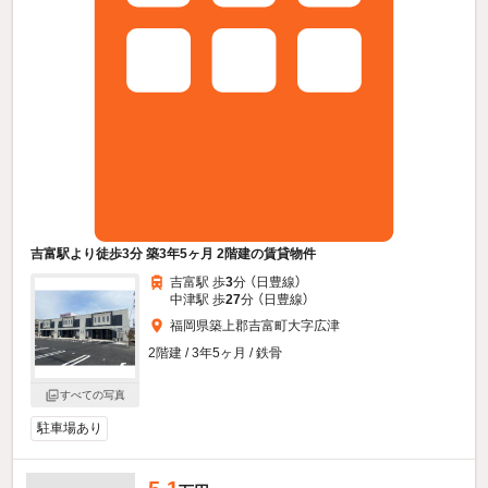
吉富駅より徒歩3分 築3年5ヶ月 2階建の賃貸物件
吉富駅 歩
3
分 （日豊線）
中津駅 歩
27
分 （日豊線）
福岡県築上郡吉富町大字広津
2階建 / 3年5ヶ月 / 鉄骨
すべての写真
駐車場あり