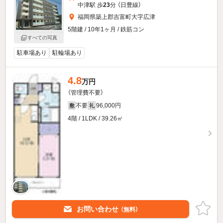
中津駅 歩
23
分 （日豊線）
福岡県築上郡吉富町大字広津
5階建 / 10年1ヶ月 / 鉄筋コン
すべての写真
駐車場あり
駐輪場あり
4.8
万円
（管理費不要）
不要
96,000円
敷
礼
4階 / 1LDK / 39.26㎡
お問い合わせ
（無料）