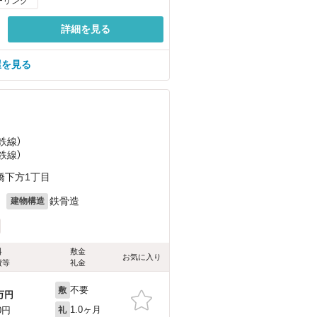
ーリング
詳細を見る
屋を見る
鉄線）
鉄線）
橋下方1丁目
月
鉄骨造
建物構造
料
敷金
お気に入り
費等
礼金
不要
敷
万円
1.0ヶ月
0円
礼