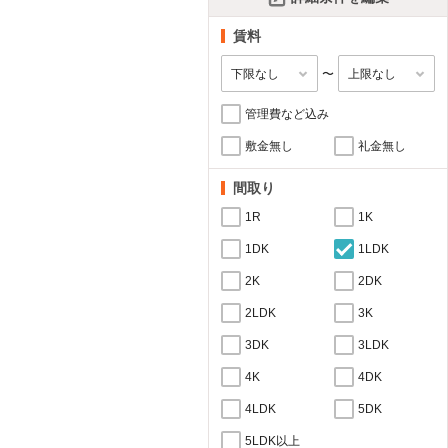
賃料
〜
管理費など込み
敷金無し
礼金無し
間取り
1R
1K
1DK
1LDK
2K
2DK
2LDK
3K
3DK
3LDK
4K
4DK
4LDK
5DK
5LDK以上