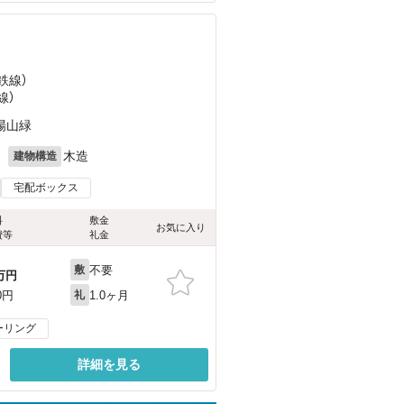
）
鉄線）
線）
場山緑
月
木造
建物構造
宅配ボックス
料
敷金
お気に入り
費等
礼金
不要
敷
万円
1.0ヶ月
0円
礼
ーリング
詳細を見る