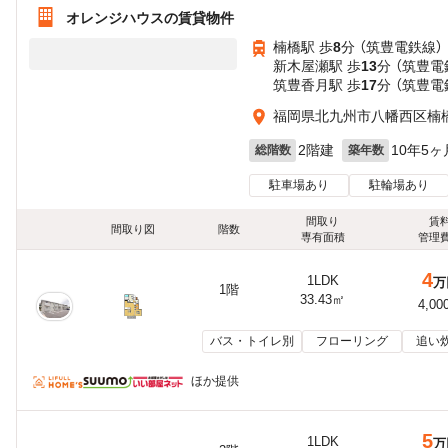
オレンジハウスの賃貸物件
楠橋駅 歩
8
分 （筑豊電鉄線）
新木屋瀬駅 歩
13
分 （筑豊電
筑豊香月駅 歩
17
分 （筑豊電
福岡県北九州市八幡西区楠
2階建
10年5ヶ
総階数
築年数
駐車場あり
駐輪場あり
間取り
賃
間取り図
階数
専有面積
管理
4
1LDK
万
1階
33.43㎡
4,00
バス・トイレ別
フローリング
追い
ほか提供
5
1LDK
万