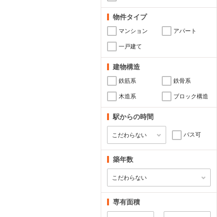
物件タイプ
マンション
アパート
一戸建て
建物構造
鉄筋系
鉄骨系
木造系
ブロック構造
駅からの時間
バス可
築年数
専有面積