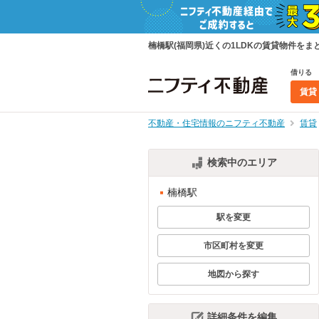
楠橋駅(福岡県)近くの1LDKの賃貸物件を
借りる
賃貸
不動産・住宅情報のニフティ不動産
賃貸
検索中のエリア
楠橋駅
駅を変更
市区町村を変更
地図から探す
詳細条件を編集