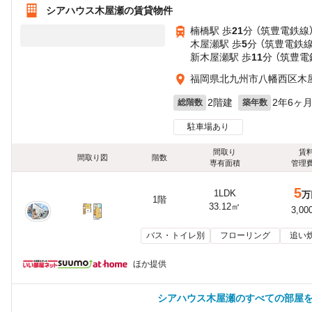
シアハウス木屋瀬の賃貸物件
楠橋駅 歩
21
分 （筑豊電鉄線
木屋瀬駅 歩
5
分 （筑豊電鉄線
新木屋瀬駅 歩
11
分 （筑豊電
福岡県北九州市八幡西区木
2階建
2年6ヶ
総階数
築年数
駐車場あり
間取り
賃
間取り図
階数
専有面積
管理
5
1LDK
万
1階
33.12㎡
3,00
バス・トイレ別
フローリング
追い
ほか提供
シアハウス木屋瀬のすべての部屋