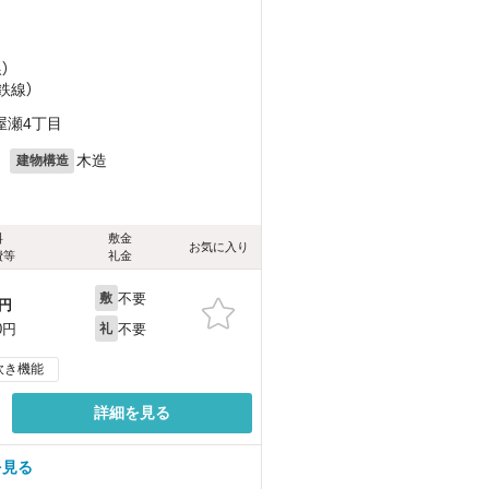
）
）
鉄線）
屋瀬4丁目
月
木造
建物構造
料
敷金
お気に入り
費等
礼金
不要
敷
円
不要
0円
礼
炊き機能
詳細を見る
を見る