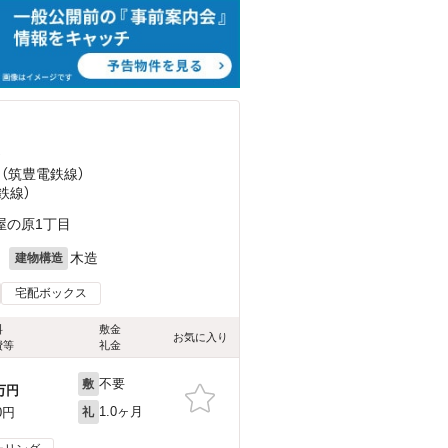
）
 （筑豊電鉄線）
鉄線）
屋の原1丁目
月
木造
建物構造
宅配ボックス
料
敷金
お気に入り
費等
礼金
不要
敷
万円
1.0ヶ月
0円
礼