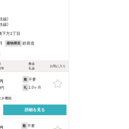
鉄線）
鉄線）
橋下方1丁目
月
鉄骨造
建物構造
料
敷金
お気に入り
費等
礼金
不要
敷
円
1.0ヶ月
0円
礼
炊き機能
詳細を見る
不要
敷
円