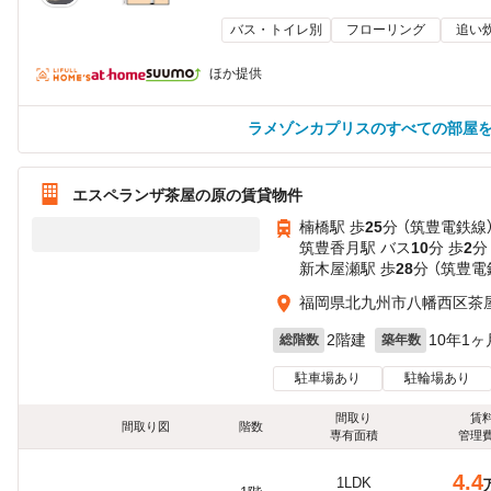
バス・トイレ別
フローリング
追い
ほか提供
ラメゾンカプリスのすべての部屋
エスペランザ茶屋の原の賃貸物件
楠橋駅 歩
25
分 （筑豊電鉄線
筑豊香月駅 バス
10
分 歩
2
分
新木屋瀬駅 歩
28
分 （筑豊電
福岡県北九州市八幡西区茶
2階建
10年1ヶ
総階数
築年数
駐車場あり
駐輪場あり
間取り
賃
間取り図
階数
専有面積
管理
4.4
1LDK