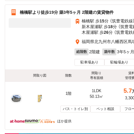
楠橋駅より徒歩19分 築3年5ヶ月 2階建の賃貸物件
楠橋駅 歩
15
分 （筑豊電鉄線
新木屋瀬駅 歩
18
分 （筑豊電
木屋瀬駅 歩
26
分 （筑豊電鉄
福岡県北九州市八幡西区馬
2階建
3年5ヶ
総階数
築年数
駐車場あり
駐輪場あり
間取り
賃
間取り図
階数
専有面積
管理
5.7
1LDK
1階
50.13㎡
3,30
バス・トイレ別
ペット相談
フロ
ほか提供