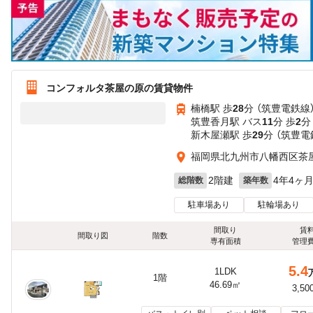
コンフォルタ茶屋の原の賃貸物件
楠橋駅 歩
28
分 （筑豊電鉄線
筑豊香月駅 バス
11
分 歩
2
分
新木屋瀬駅 歩
29
分 （筑豊電
福岡県北九州市八幡西区茶
2階建
4年4ヶ
総階数
築年数
駐車場あり
駐輪場あり
間取り
賃
間取り図
階数
専有面積
管理
5.4
1LDK
1階
46.69㎡
3,50