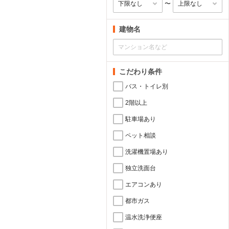
〜
建物名
こだわり条件
バス・トイレ別
2階以上
駐車場あり
ペット相談
洗濯機置場あり
独立洗面台
エアコンあり
都市ガス
温水洗浄便座