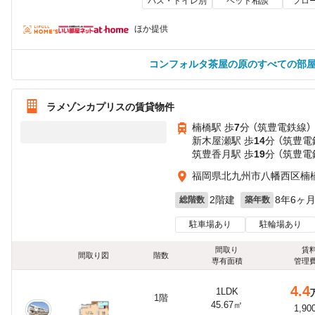
バス・トイレ別
ペット相談
フロ
ほか提供
コンフォルタ茶屋の原のすべての部
ラメゾンカプリスの賃貸物件
楠橋駅 歩
7
分 （筑豊電鉄線）
新木屋瀬駅 歩
14
分 （筑豊電
筑豊香月駅 歩
19
分 （筑豊電
福岡県北九州市八幡西区楠
2階建
8年6ヶ
総階数
築年数
駐車場あり
駐輪場あり
間取り
賃
間取り図
階数
専有面積
管理
4.4
1LDK
1階
45.67㎡
1,90