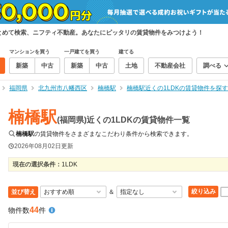
まとめて検索、ニフティ不動産。あなたにピッタリの賃貸物件をみつけよう！
マンションを買う
一戸建てを買う
建てる
新築
中古
新築
中古
土地
不動産会社
調べる
福岡県
北九州市八幡西区
楠橋駅
楠橋駅近くの1LDKの賃貸物件を探す
楠橋駅
(福岡県)近くの1LDKの賃貸物件一覧
楠橋駅
の賃貸物件をさまざまなこだわり条件から検索できます。
2026年08月02日
更新
現在の選択条件：
1LDK
絞り込み
並び替え
＆
44
物件数
件