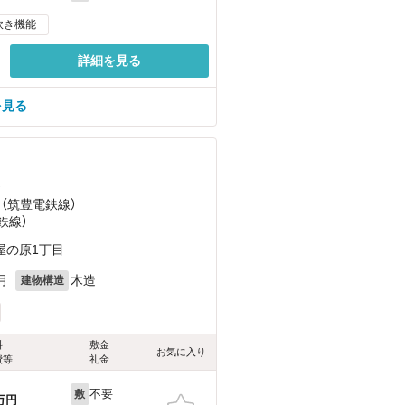
炊き機能
詳細を見る
を見る
）
 （筑豊電鉄線）
鉄線）
屋の原1丁目
月
木造
建物構造
料
敷金
お気に入り
費等
礼金
不要
敷
万円