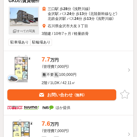
GKDの賃貸物件
三口駅 歩
28
分 （浅野川線）
金沢駅 バス
24
分 歩
13
分 （北陸新幹線
など
）
北鉄金沢駅 バス
24
分 歩
13
分 （浅野川線）
石川県金沢市大友３丁目
すべての写真
3階建 / 10年7ヶ月 / 軽量鉄骨
駐車場あり
駐輪場あり
7.7
万円
（管理費7,000円）
不要
100,000円
敷
礼
2階 / 1LDK / 42.11㎡
お問い合わせ
（無料）
ほか提供
7.6
万円
（管理費7,000円）