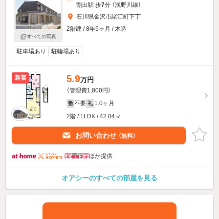
割出駅 歩
7
分 （浅野川線）
石川県金沢市諸江町下丁
2階建 / 8年5ヶ月 / 木造
すべての写真
駐車場あり
駐輪場あり
5.9
新着
万円
（管理費1,800円）
不要
1.0ヶ月
敷
礼
2階 / 1LDK / 42.04㎡
お問い合わせ
（無料）
ほか提供
オアシーのすべての部屋を見る