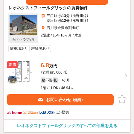
レオネクストフィールグリックの賃貸物件
三口駅 歩
13
分 （浅野川線）
割出駅 歩
12
分 （浅野川線）
石川県金沢市割出町
2階建 / 15年10ヶ月 / 木造
すべての写真
駐車場あり
駐輪場あり
6.8
新着
万円
（管理費5,000円）
不要
1.0ヶ月
敷
礼
1階 / 1LDK / 46.94㎡
お問い合わせ
（無料）
ほか提供
レオネクストフィールグリックのすべての部屋を見る