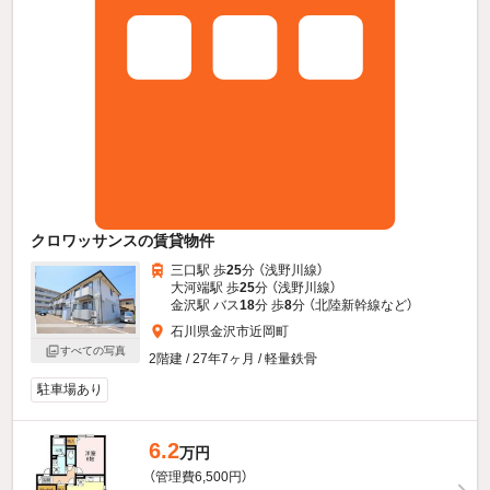
クロワッサンスの賃貸物件
三口駅 歩
25
分 （浅野川線）
大河端駅 歩
25
分 （浅野川線）
金沢駅 バス
18
分 歩
8
分 （北陸新幹線
など
）
石川県金沢市近岡町
すべての写真
2階建 / 27年7ヶ月 / 軽量鉄骨
駐車場あり
6.2
万円
（管理費6,500円）