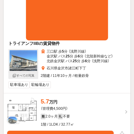
トライアンフIIBの賃貸物件
三口駅 歩
5
分 （浅野川線）
金沢駅 バス
25
分 歩
6
分 （北陸新幹線
など
）
北鉄金沢駅 バス
25
分 歩
6
分 （浅野川線）
石川県金沢市諸江町下丁
2階建 / 11年10ヶ月 / 軽量鉄骨
すべての写真
駐車場あり
駐輪場あり
5.7
万円
（管理費4,500円）
2.0ヶ月
不要
敷
礼
1階 / 1LDK / 32.77㎡