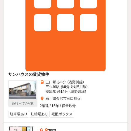
サンハウスの賃貸物件
三口駅 歩
8
分 （浅野川線）
三ツ屋駅 歩
8
分 （浅野川線）
割出駅 歩
14
分 （浅野川線）
石川県金沢市三口町火
すべての写真
2階建 / 15年 / 軽量鉄骨
駐車場あり
駐輪場あり
宅配ボックス
6.8