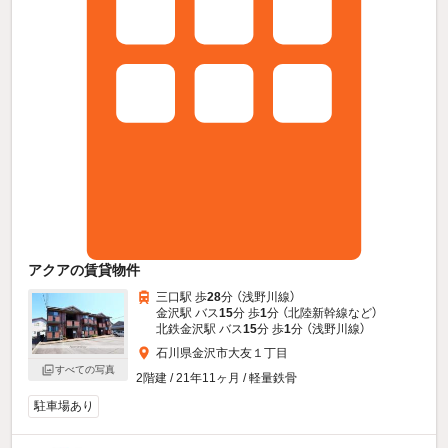
アクアの賃貸物件
三口駅 歩
28
分 （浅野川線）
金沢駅 バス
15
分 歩
1
分 （北陸新幹線
など
）
北鉄金沢駅 バス
15
分 歩
1
分 （浅野川線）
石川県金沢市大友１丁目
すべての写真
2階建 / 21年11ヶ月 / 軽量鉄骨
駐車場あり