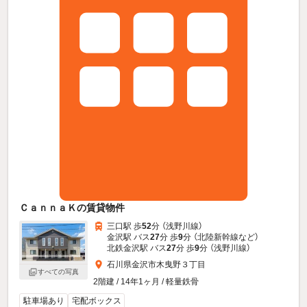
ＣａｎｎａＫの賃貸物件
三口駅 歩
52
分 （浅野川線）
金沢駅 バス
27
分 歩
9
分 （北陸新幹線
など
）
北鉄金沢駅 バス
27
分 歩
9
分 （浅野川線）
石川県金沢市木曳野３丁目
すべての写真
2階建 / 14年1ヶ月 / 軽量鉄骨
駐車場あり
宅配ボックス