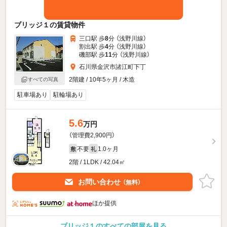
ブリッジ１の賃貸物件
三口駅 歩
8
分 （浅野川線）
割出駅 歩
4
分 （浅野川線）
磯部駅 歩
11
分 （浅野川線）
石川県金沢市諸江町下丁
2階建 / 10年5ヶ月 / 木造
すべての写真
駐車場あり
駐輪場あり
5.6
万円
（管理費2,900円）
不要
1.0ヶ月
敷
礼
2階 / 1LDK / 42.04㎡
お問い合わせ
（無料）
ほか提供
ブリッジ１のすべての部屋を見る