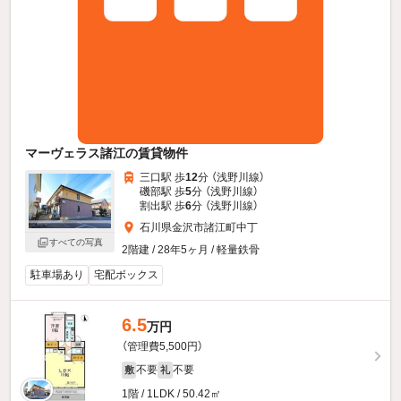
マーヴェラス諸江の賃貸物件
三口駅 歩
12
分 （浅野川線）
磯部駅 歩
5
分 （浅野川線）
割出駅 歩
6
分 （浅野川線）
石川県金沢市諸江町中丁
すべての写真
2階建 / 28年5ヶ月 / 軽量鉄骨
駐車場あり
宅配ボックス
6.5
万円
（管理費5,500円）
不要
不要
敷
礼
1階 / 1LDK / 50.42㎡