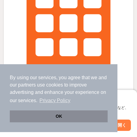
By using our services, you agree that we and
our
partners
use cookies to improve
advertising and enhance your experience on
アプリに切り替えて、サクサクお部屋探し
our services.
Privacy Policy
割出駅より徒歩9分 新築 2階建の賃貸物件
会員登録なしですぐ使える。マップ検索やお気に入り保存など、
三口駅 歩
11
分 （浅野川線）
アプリ限定の便利な機能が使えます！
割出駅 歩
9
分 （浅野川線）
OK
磯部駅 歩
16
分 （浅野川線）
Web版で続行
アプリを開く
すべての写真
石川県金沢市割出町
駅・沿線を変更
絞り込み条件を変更
2階建 / 新築 / 木造