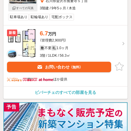
石川県金沢市無量寺５丁目
3階建 / 9年5ヶ月 / 木造
すべての写真
駐車場あり
駐輪場あり
宅配ボックス
6.7
新着
万円
（管理費2,900円）
不要
1.0ヶ月
敷
礼
3階 / 1LDK / 56.3㎡
お問い合わせ
（無料）
ほか提供
ビバーチェのすべての部屋を見る