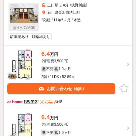
三口駅 歩
4
分 （浅野川線）
石川県金沢市諸江町
2階建 / 11年5ヶ月 / 木造
すべての写真
駐車場あり
駐輪場あり
6.4
万円
（管理費3,500円）
不要
1.0ヶ月
敷
礼
2階 / 1LDK / 52.89㎡
お問い合わせ
（無料）
提供
6.4
万円
（管理費3,500円）
不要
1.0ヶ月
敷
礼