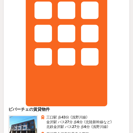
ビバーチェの賃貸物件
三口駅 歩
43
分 （浅野川線）
金沢駅 バス
27
分 歩
6
分 （北陸新幹線
など
）
北鉄金沢駅 バス
27
分 歩
6
分 （浅野川線）