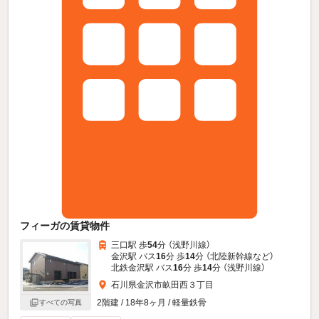
フィーガの賃貸物件
三口駅 歩
54
分 （浅野川線）
金沢駅 バス
16
分 歩
14
分 （北陸新幹線
など
）
北鉄金沢駅 バス
16
分 歩
14
分 （浅野川線）
石川県金沢市畝田西３丁目
2階建 / 18年8ヶ月 / 軽量鉄骨
すべての写真