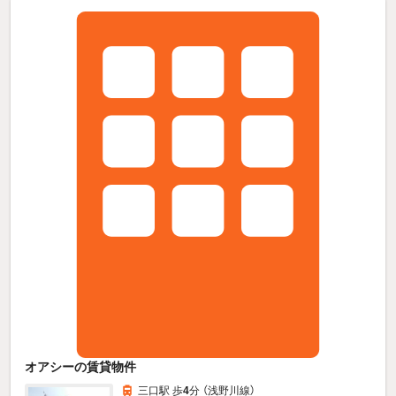
オアシーの賃貸物件
三口駅 歩
4
分 （浅野川線）