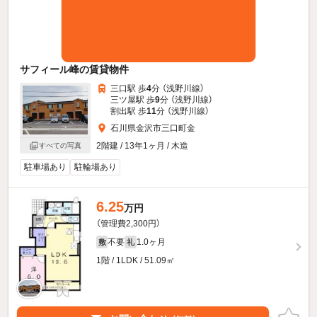
サフィール峰の賃貸物件
三口駅 歩
4
分 （浅野川線）
三ツ屋駅 歩
9
分 （浅野川線）
割出駅 歩
11
分 （浅野川線）
石川県金沢市三口町金
2階建 / 13年1ヶ月 / 木造
すべての写真
駐車場あり
駐輪場あり
6.25
万円
（管理費2,300円）
不要
1.0ヶ月
敷
礼
1階 / 1LDK / 51.09㎡