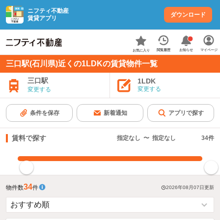
ニフティ不動産
ダウンロード
賃貸アプリ
お知らせ
閲覧履歴
マイページ
お気に入り
三口駅(石川県)近くの1LDKの賃貸物件一覧
三口駅
1LDK
変更する
変更する
条件を保存
新着通知
アプリで探す
賃料で探す
指定なし
〜
指定なし
34
件
指定した賃料で絞り込む
34
物件数
件
2026年08月07日
更新