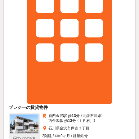
プレジーの賃貸物件
新西金沢駅 歩
13
分 （北鉄石川線）
西金沢駅 歩
13
分 （ＩＲ石川）
石川県金沢市保古３丁目
2階建 / 4年9ヶ月 / 軽量鉄骨
すべての写真