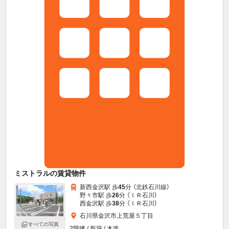
ミストラルの賃貸物件
新西金沢駅 歩
45
分 （北鉄石川線）
野々市駅 歩
26
分 （ＩＲ石川）
西金沢駅 歩
38
分 （ＩＲ石川）
石川県金沢市上荒屋５丁目
すべての写真
2階建 / 新築 / 木造