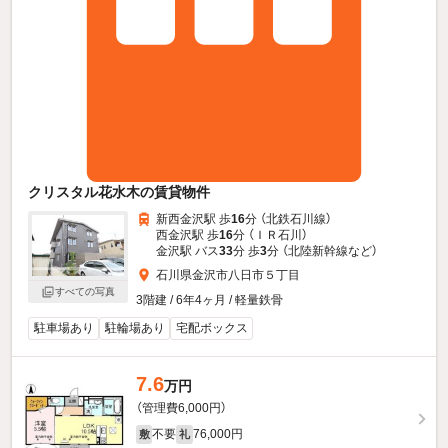
クリスタル花水木の賃貸物件
新西金沢駅 歩
16
分 （北鉄石川線）
西金沢駅 歩
16
分 （ＩＲ石川）
金沢駅 バス
33
分 歩
3
分 （北陸新幹線
など
）
石川県金沢市八日市５丁目
すべての写真
3階建 / 6年4ヶ月 / 軽量鉄骨
駐車場あり
駐輪場あり
宅配ボックス
7.6
万円
（管理費6,000円）
不要
76,000円
敷
礼