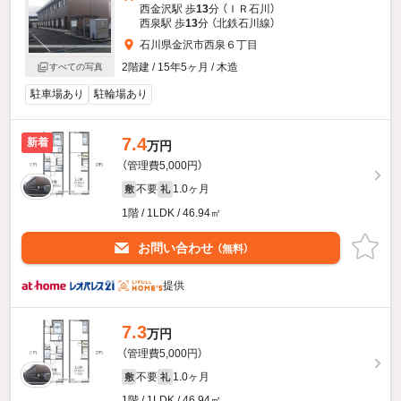
西金沢駅 歩
13
分 （ＩＲ石川）
西泉駅 歩
13
分 （北鉄石川線）
石川県金沢市西泉６丁目
2階建 / 15年5ヶ月 / 木造
すべての写真
駐車場あり
駐輪場あり
7.4
新着
万円
（管理費5,000円）
不要
1.0ヶ月
敷
礼
1階 / 1LDK / 46.94㎡
お問い合わせ
（無料）
提供
7.3
万円
（管理費5,000円）
不要
1.0ヶ月
敷
礼
1階 / 1LDK / 46.94㎡