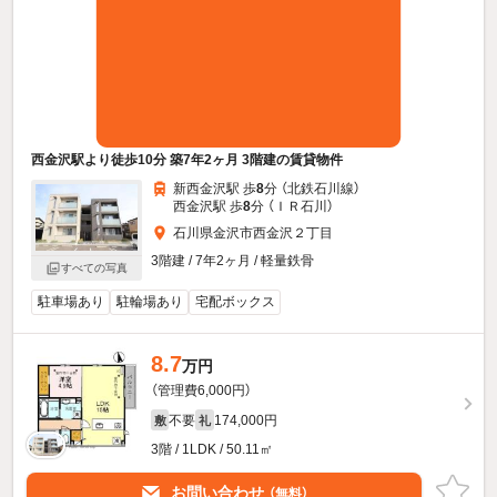
西金沢駅より徒歩10分 築7年2ヶ月 3階建の賃貸物件
新西金沢駅 歩
8
分 （北鉄石川線）
西金沢駅 歩
8
分 （ＩＲ石川）
石川県金沢市西金沢２丁目
3階建 / 7年2ヶ月 / 軽量鉄骨
すべての写真
駐車場あり
駐輪場あり
宅配ボックス
8.7
万円
（管理費6,000円）
不要
174,000円
敷
礼
3階 / 1LDK / 50.11㎡
お問い合わせ
（無料）