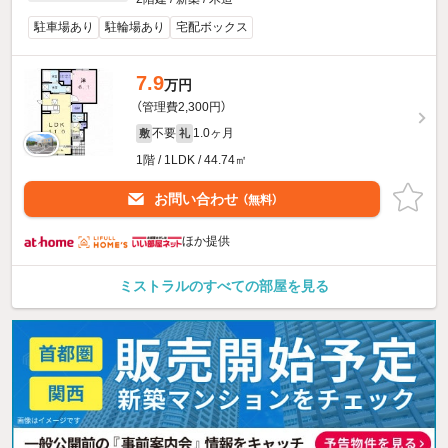
駐車場あり
駐輪場あり
宅配ボックス
7.9
万円
（管理費2,300円）
不要
1.0ヶ月
敷
礼
1階 / 1LDK / 44.74㎡
お問い合わせ
（無料）
ほか提供
ミストラルのすべての部屋を見る