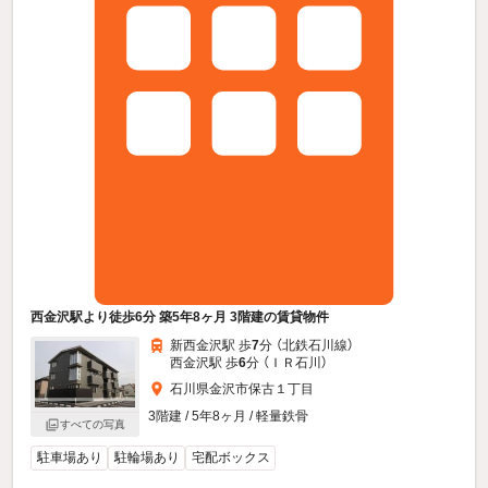
西金沢駅より徒歩6分 築5年8ヶ月 3階建の賃貸物件
新西金沢駅 歩
7
分 （北鉄石川線）
西金沢駅 歩
6
分 （ＩＲ石川）
石川県金沢市保古１丁目
3階建 / 5年8ヶ月 / 軽量鉄骨
すべての写真
駐車場あり
駐輪場あり
宅配ボックス