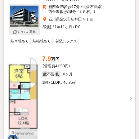
新西金沢駅 歩
17
分 （北鉄石川線）
西金沢駅 歩
18
分 （ＩＲ石川）
石川県金沢市新神田４丁目
3階建 / 1年11ヶ月 / RC
すべての写真
駐車場あり
駐輪場あり
宅配ボックス
7.9
万円
（管理費4,000円）
不要
1.0ヶ月
敷
礼
1階 / 1LDK / 46.85㎡