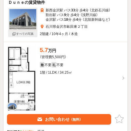
Ｄｕｎｅの賃貸物件
新西金沢駅 バス
33
分 歩
4
分 （北鉄石川線）
割出駅 バス
9
分 歩
4
分 （浅野川線）
金沢駅 バス
18
分 歩
4
分 （北陸新幹線
など
）
石川県金沢市畝田東２丁目
2階建 / 10年4ヶ月 / 木造
すべての写真
5.7
万円
（管理費5,500円）
不要
不要
敷
礼
1階 / 1LDK / 34.25㎡
お問い合わせ
（無料）