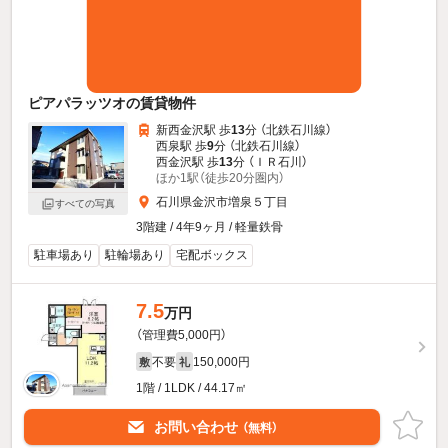
ピアパラッツオの賃貸物件
新西金沢駅 歩
13
分 （北鉄石川線）
西泉駅 歩
9
分 （北鉄石川線）
西金沢駅 歩
13
分 （ＩＲ石川）
ほか1駅（徒歩20分圏内）
石川県金沢市増泉５丁目
すべての写真
3階建 / 4年9ヶ月 / 軽量鉄骨
駐車場あり
駐輪場あり
宅配ボックス
7.5
万円
（管理費5,000円）
不要
150,000円
敷
礼
1階 / 1LDK / 44.17㎡
お問い合わせ
（無料）