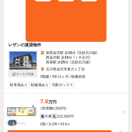
レザンの賃貸物件
新西金沢駅 歩
15
分 （北鉄石川線）
西金沢駅 歩
15
分 （ＩＲ石川）
西泉駅 歩
25
分 （北鉄石川線）
石川県金沢市東力１丁目
すべての写真
3階建 / 3年11ヶ月 / 軽量鉄骨
駐車場あり
駐輪場あり
宅配ボックス
7.6
万円
（管理費6,500円）
不要
152,000円
敷
礼
2階 / 1LDK / 43.6㎡