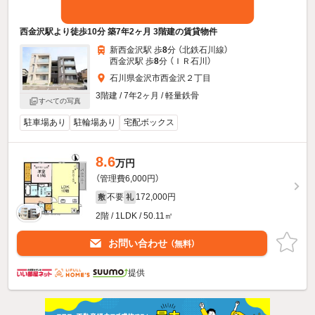
西金沢駅より徒歩10分 築7年2ヶ月 3階建の賃貸物件
新西金沢駅 歩
8
分 （北鉄石川線）
西金沢駅 歩
8
分 （ＩＲ石川）
石川県金沢市西金沢２丁目
3階建 / 7年2ヶ月 / 軽量鉄骨
すべての写真
駐車場あり
駐輪場あり
宅配ボックス
8.6
万円
（管理費6,000円）
不要
172,000円
敷
礼
2階 / 1LDK / 50.11㎡
お問い合わせ
（無料）
提供