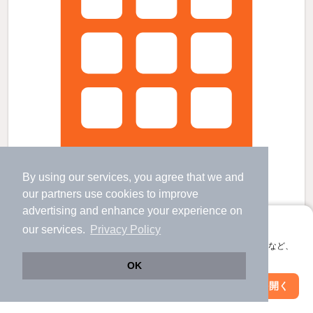
By using our services, you agree that we and
our
partners
use cookies to improve
advertising and enhance your experience on
アプリに切り替えて、サクサクお部屋探し
our services.
Privacy Policy
西金沢駅より徒歩15分 築11年 2階建の賃貸物件
会員登録なしですぐ使える。マップ検索やお気に入り保存など、
新西金沢駅 歩
10
分 （北鉄石川線）
アプリ限定の便利な機能が使えます！
西金沢駅 歩
10
分 （ＩＲ石川）
OK
石川県金沢市西金沢５丁目
Web版で続行
アプリを開く
駅・沿線を変更
絞り込み条件を変更
2階建 / 11年 / 木造
すべての写真