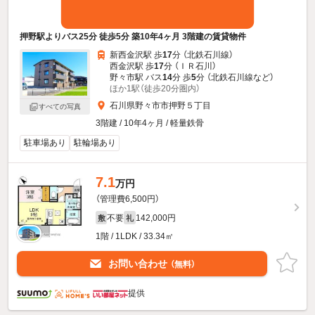
押野駅よりバス25分 徒歩5分 築10年4ヶ月 3階建の賃貸物件
新西金沢駅 歩
17
分 （北鉄石川線）
西金沢駅 歩
17
分 （ＩＲ石川）
野々市駅 バス
14
分 歩
5
分 （北鉄石川線
など
）
ほか1駅（徒歩20分圏内）
石川県野々市市押野５丁目
すべての写真
3階建 / 10年4ヶ月 / 軽量鉄骨
駐車場あり
駐輪場あり
7.1
万円
（管理費6,500円）
不要
142,000円
敷
礼
1階 / 1LDK / 33.34㎡
お問い合わせ
（無料）
提供