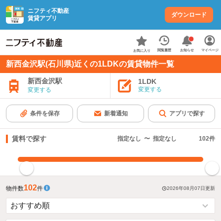
ニフティ不動産
ダウンロード
賃貸アプリ
お知らせ
閲覧履歴
マイページ
お気に入り
新西金沢駅(石川県)近くの1LDKの賃貸物件一覧
新西金沢駅
1LDK
変更する
変更する
条件を保存
新着通知
アプリで探す
賃料で探す
指定なし
〜
指定なし
102
件
指定した賃料で絞り込む
102
物件数
件
2026年08月07日
更新