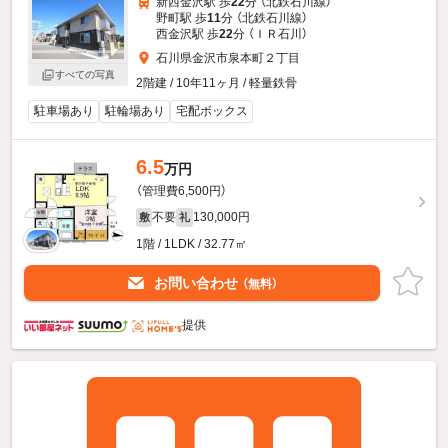
新西金沢駅 歩
22
分 （北鉄石川線）
野町駅 歩
11
分 （北鉄石川線）
西金沢駅 歩
22
分 （ＩＲ石川）
石川県金沢市泉本町２丁目
すべての写真
2階建 / 10年11ヶ月 / 軽量鉄骨
駐車場あり
駐輪場あり
宅配ボックス
6.5
万円
（管理費6,500円）
不要
130,000円
敷
礼
1階 / 1LDK / 32.77㎡
お問い合わせ
（無料）
提供