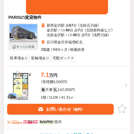
PARISの賃貸物件
新西金沢駅 歩
67
分 （北鉄石川線）
金沢駅 バス
40
分 歩
7
分 （北陸新幹線
など
）
北鉄金沢駅 バス
40
分 歩
7
分 （浅野川線）
石川県金沢市福増町北
すべての写真
3階建 / 9年6ヶ月 / 軽量鉄骨
駐車場あり
駐輪場あり
宅配ボックス
7.1
万円
（管理費6,500円）
不要
142,000円
敷
礼
1階 / 1LDK / 41.31㎡
お問い合わせ
（無料）
提供