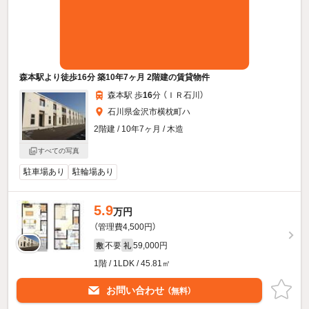
森本駅より徒歩16分 築10年7ヶ月 2階建の賃貸物件
森本駅 歩
16
分 （ＩＲ石川）
石川県金沢市横枕町ハ
2階建 / 10年7ヶ月 / 木造
すべての写真
駐車場あり
駐輪場あり
5.9
万円
（管理費4,500円）
不要
59,000円
敷
礼
1階 / 1LDK / 45.81㎡
お問い合わせ
（無料）