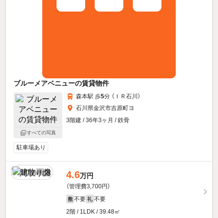
ブルーメアベニューの賃貸物件
森本駅 歩
5
分 （ＩＲ石川）
石川県金沢市吉原町ヨ
3階建 / 36年3ヶ月 / 鉄骨
すべての写真
駐車場あり
4.6
万円
（管理費3,700円）
不要
不要
敷
礼
2階 / 1LDK / 39.48㎡