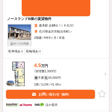
ノースランドB棟の賃貸物件
森本駅 歩
20
分 （ＩＲ石川）
石川県金沢市観法寺町い
2階建 / 9年9ヶ月 / 木造
すべての写真
駐車場あり
駐輪場あり
4.5
万円
（管理費2,300円）
不要
45,000円
敷
礼
1階 / 1LDK / 41.48㎡
お問い合わせ
（無料）
ほか提供