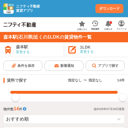
ニフティ不動産
ダウンロード
賃貸アプリ
お知らせ
閲覧履歴
マイページ
お気に入り
森本駅(石川県)近くの1LDKの賃貸物件一覧
森本駅
1LDK
変更する
変更する
条件を保存
新着通知
アプリで探す
賃料で探す
指定なし
〜
指定なし
14
件
指定した賃料で絞り込む
14
物件数
件
2026年07月29日
更新