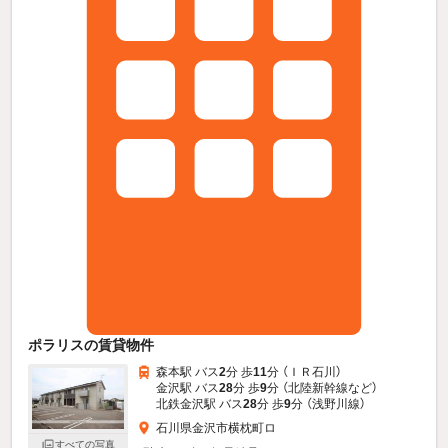
ポラリスの賃貸物件
森本駅 バス
2
分 歩
11
分 （ＩＲ石川）
金沢駅 バス
28
分 歩
9
分 （北陸新幹線
など
）
北鉄金沢駅 バス
28
分 歩
9
分 （浅野川線）
石川県金沢市横枕町ロ
すべての写真