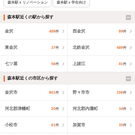
森本駅 x リノベーション
森本駅 x 学生向け
森本駅近くの駅から探す
金沢
西金沢
489
件
99
件
東金沢
北鉄金沢
37
件
489
件
七ツ屋
上諸江
56
件
41
件
森本駅近くの市区から探す
金沢市
野々市市
801
件
108
件
河北郡津幡町
河北郡内灘町
20
件
34
件
小松市
加賀市
61
件
35
件