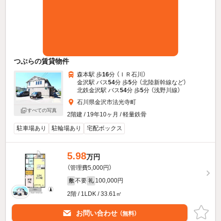
つぶらの賃貸物件
森本駅 歩
16
分 （ＩＲ石川）
金沢駅 バス
54
分 歩
5
分 （北陸新幹線
など
）
北鉄金沢駅 バス
54
分 歩
5
分 （浅野川線）
石川県金沢市法光寺町
すべての写真
2階建 / 19年10ヶ月 / 軽量鉄骨
駐車場あり
駐輪場あり
宅配ボックス
5.98
万円
（管理費5,000円）
不要
100,000円
敷
礼
2階 / 1LDK / 33.61㎡
お問い合わせ
（無料）