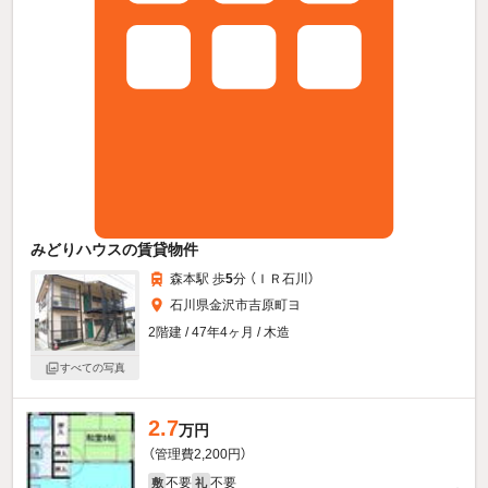
みどりハウスの賃貸物件
森本駅 歩
5
分 （ＩＲ石川）
石川県金沢市吉原町ヨ
2階建 / 47年4ヶ月 / 木造
すべての写真
2.7
万円
（管理費2,200円）
不要
不要
敷
礼