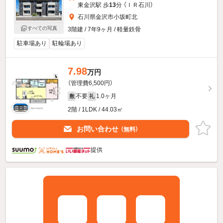
東金沢駅 歩
13
分 （ＩＲ石川）
石川県金沢市小坂町北
すべての写真
3階建 / 7年9ヶ月 / 軽量鉄骨
駐車場あり
駐輪場あり
7.98
万円
（管理費6,500円）
不要
1.0ヶ月
敷
礼
2階 / 1LDK / 44.03㎡
お問い合わせ
（無料）
提供