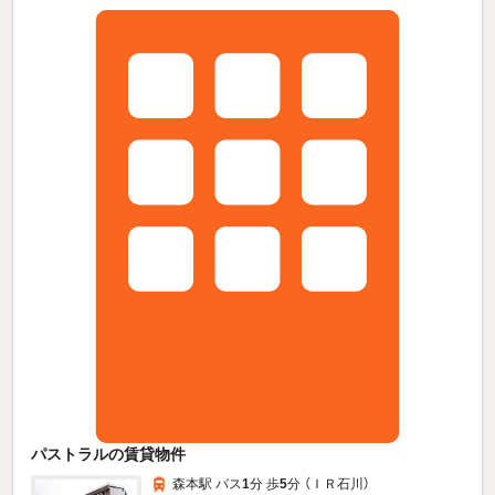
パストラルの賃貸物件
森本駅 バス
1
分 歩
5
分 （ＩＲ石川）