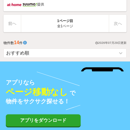
提供
1ページ目
前へ
次へ
全1ページ
14
物件数
件
2026年07月29日
更新
アプリなら
ページ移動なし
で
物件をサクサク探せる！
アプリをダウンロード