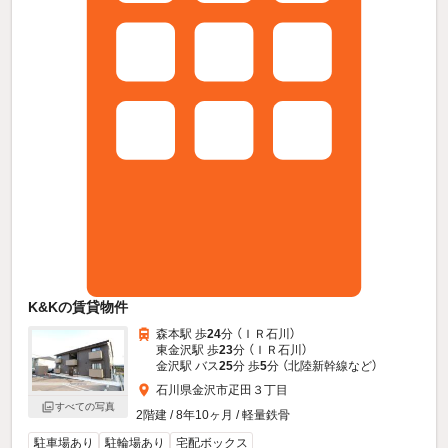
K&Kの賃貸物件
森本駅 歩
24
分 （ＩＲ石川）
東金沢駅 歩
23
分 （ＩＲ石川）
金沢駅 バス
25
分 歩
5
分 （北陸新幹線
など
）
石川県金沢市疋田３丁目
すべての写真
2階建 / 8年10ヶ月 / 軽量鉄骨
駐車場あり
駐輪場あり
宅配ボックス