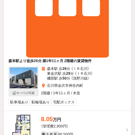
森本駅より徒歩26分 築1年11ヶ月 2階建の賃貸物件
森本駅 歩
26
分 （ＩＲ石川）
東金沢駅 歩
29
分 （ＩＲ石川）
磯部駅 歩
50
分 （浅野川線）
石川県金沢市神谷内町
2階建 / 1年11ヶ月 / 木造
すべての写真
駐車場あり
駐輪場あり
宅配ボックス
8.05
万円
（管理費2,900円）
不要
80,500円
敷
礼