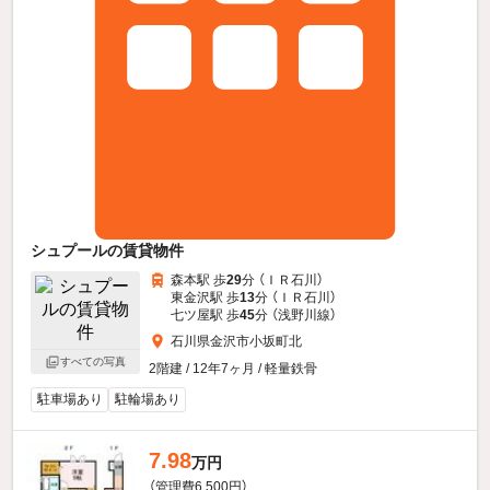
シュプールの賃貸物件
森本駅 歩
29
分 （ＩＲ石川）
東金沢駅 歩
13
分 （ＩＲ石川）
七ツ屋駅 歩
45
分 （浅野川線）
石川県金沢市小坂町北
すべての写真
2階建 / 12年7ヶ月 / 軽量鉄骨
駐車場あり
駐輪場あり
7.98
万円
（管理費6,500円）