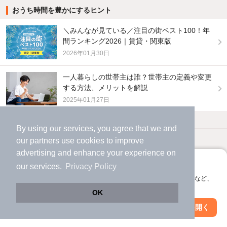
おうち時間を豊かにするヒント
＼みんなが見ている／注目の街ベスト100！年
間ランキング2026｜賃貸・関東版
2026年01月30日
一人暮らしの世帯主は誰？世帯主の定義や変更
する方法、メリットを解説
2025年01月27日
By using our services, you agree that we and
他の人はこんな条件で絞り込んでいます！
our
partners
use cookies to improve
人気のこだわり条件
advertising and enhance your experience on
アプリに切り替えて、サクサクお部屋探し
our services.
Privacy Policy
バス・トイレ別
2階以上
会員登録なしですぐ使える。マップ検索やお気に入り保存など、
アプリ限定の便利な機能が使えます！
駐車場あり
ペット相談
OK
当サイトの物件及び不動産会社、外壁塗装業者の情報は検索パートナーが提供している情
Web版で続行
アプリを開く
報であり、ニフティライフスタイル株式会社は内容の責任を負わないことを予めご了承く
免責
駅・沿線を変更
絞り込み条件を変更
事項
ださい。本サービス内でお客様が入力される個人情報は、検索パートナーが取得し、同社
洗濯機置場あり
独立洗面台
の定める個人情報規約に従って取り扱われます。