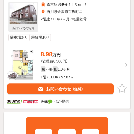
森本駅 歩
9
分 （ＩＲ石川）
石川県金沢市百坂町ニ
2階建 / 11年7ヶ月 / 軽量鉄骨
すべての写真
駐車場あり
駐輪場あり
8.98
万円
（管理費6,500円）
不要
1.0ヶ月
敷
礼
1階 / 1LDK / 57.87㎡
お問い合わせ
（無料）
ほか提供