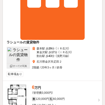
ラシュールの賃貸物件
森本駅 歩
29
分 （ＩＲ石川）
東金沢駅 歩
17
分 （ＩＲ石川）
割出駅 歩
43
分 （浅野川線）
石川県金沢市疋田２
すべての写真
2階建 / 20年3ヶ月 / 鉄骨
駐車場あり
6
万円
（管理費3,000円）
120,000円
60,000円
敷
礼