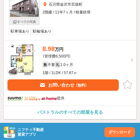
石川県金沢市百坂町
2階建 / 11年7ヶ月 / 軽量鉄骨
すべての写真
駐車場あり
駐輪場あり
8.98
万円
（管理費6,500円）
不要
1.0ヶ月
敷
礼
1階 / 1LDK / 57.87㎡
お問い合わせ
（無料）
提供
パストラルのすべての部屋を見る
ニフティ不動産
ダウンロード
賃貸アプリ