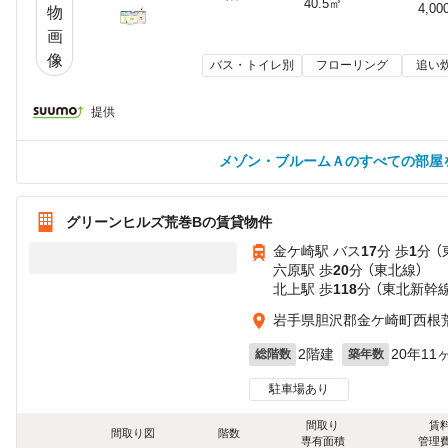
40.5㎡
4,00
バス・トイレ別
フローリング
追い
提供
メゾン・ブルームＡのすべての部屋
グリーンヒルズ荒巻Bの賃貸物件
金ケ崎駅 バス
17
分 歩
1
分 
六原駅 歩
20
分 （東北線）
北上駅 歩
118
分 （東北新幹
岩手県胆沢郡金ケ崎町西根荒巻
2階建
20年11
総階数
築年数
駐車場あり
間取り
賃
間取り図
階数
専有面積
管理