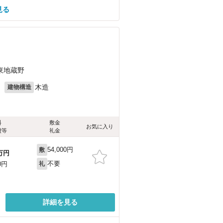
見る
東地蔵野
月
木造
建物構造
料
敷金
お気に入り
費等
礼金
54,000円
敷
万円
不要
0円
礼
詳細を見る