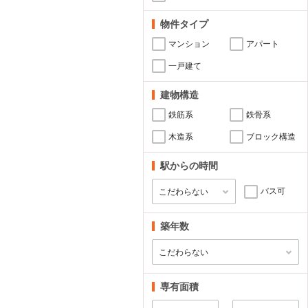
物件タイプ
マンション
アパート
一戸建て
建物構造
鉄筋系
鉄骨系
木造系
ブロック構造
駅からの時間
バス可
築年数
専有面積