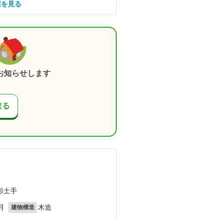
屋を見る
お知らせします
取る
杉土手
月
木造
建物構造