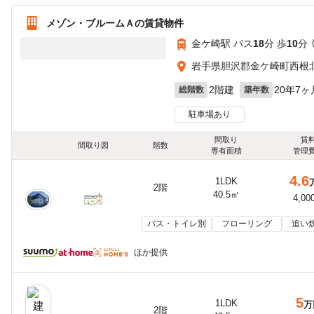
メゾン・ブルームＡの賃貸物件
金ケ崎駅 バス
18
分 歩
10
分 
岩手県胆沢郡金ケ崎町西根北
2階建
20年7ヶ
総階数
築年数
駐車場あり
間取り
賃
間取り図
階数
専有面積
管理
4.6
1LDK
2階
40.5㎡
4,00
バス・トイレ別
フローリング
追い
ほか提供
5
1LDK
万
2階