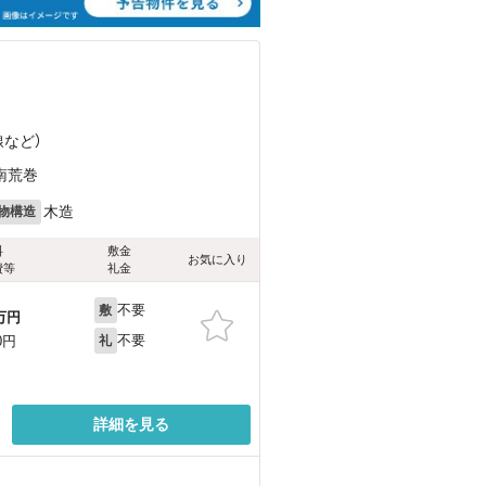
線
など
）
南荒巻
木造
物構造
料
敷金
お気に入り
費等
礼金
不要
敷
万円
不要
0円
礼
詳細を見る