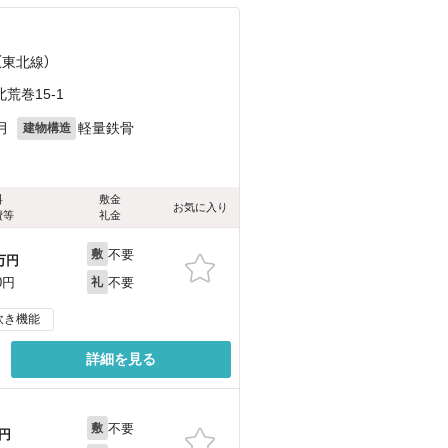
（東北線）
荒巻15-1
月
軽量鉄骨
建物構造
料
敷金
お気に入り
費等
礼金
不要
敷
万円
不要
0円
礼
炊き機能
詳細を見る
不要
敷
円