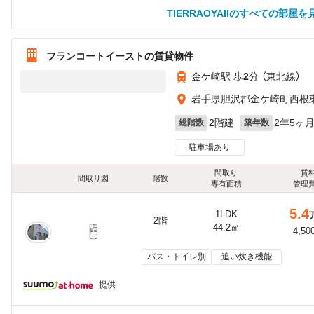
TIERRAOYAIIのすべての部屋を
フランコートイーストの賃貸物件
金ケ崎駅 歩
2
分 （東北線）
岩手県胆沢郡金ケ崎町西根
2階建
2年5ヶ
総階数
築年数
駐車場あり
間取り
賃
間取り図
階数
専有面積
管理
5.4
1LDK
2階
44.2㎡
4,50
バス・トイレ別
追い炊き機能
提供