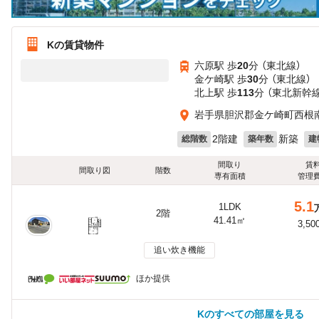
Kの賃貸物件
六原駅 歩
20
分 （東北線）
金ケ崎駅 歩
30
分 （東北線）
北上駅 歩
113
分 （東北新幹
岩手県胆沢郡金ケ崎町西根
2階建
新築
総階数
築年数
建
間取り
賃
間取り図
階数
専有面積
管理
5.1
1LDK
2階
41.41㎡
3,50
追い炊き機能
ほか提供
Kのすべての部屋を見る