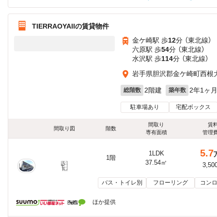
TIERRAOYAIIの賃貸物件
金ケ崎駅 歩
12
分 （東北線）
六原駅 歩
54
分 （東北線）
水沢駅 歩
114
分 （東北線）
岩手県胆沢郡金ケ崎町西根
2階建
2年1ヶ
総階数
築年数
駐車場あり
宅配ボックス
間取り
賃
間取り図
階数
専有面積
管理
5.7
1LDK
1階
37.54㎡
3,50
バス・トイレ別
フローリング
コンロ
ほか提供