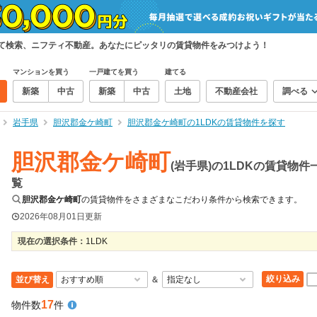
めて検索、ニフティ不動産。あなたにピッタリの賃貸物件をみつけよう！
マンションを買う
一戸建てを買う
建てる
新築
中古
新築
中古
土地
不動産会社
調べる
岩手県
胆沢郡金ケ崎町
胆沢郡金ケ崎町の1LDKの賃貸物件を探す
胆沢郡金ケ崎町
(岩手県)の1LDKの賃貸物件
覧
胆沢郡金ケ崎町
の賃貸物件をさまざまなこだわり条件から検索できます。
2026年08月01日
更新
現在の選択条件：
1LDK
絞り込み
並び替え
＆
17
物件数
件