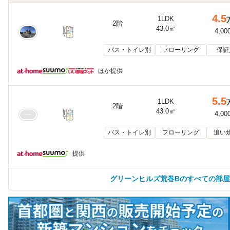
4.5
1LDK
2階
43.0㎡
4,00
バス・トイレ別
フローリング
保証
ほか提供
5.5
1LDK
2階
43.0㎡
4,00
バス・トイレ別
フローリング
追い
提供
グリーンヒルズ荒巻Bのすべての部