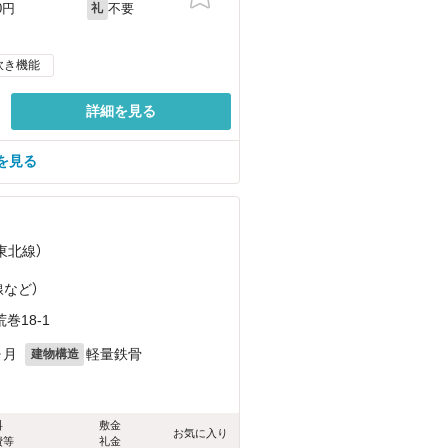
不要
0円
礼
炊き機能
詳細を見る
を見る
（東北線）
線
など
）
18-1
ヶ月
軽量鉄骨
建物構造
料
敷金
お気に入り
費等
礼金