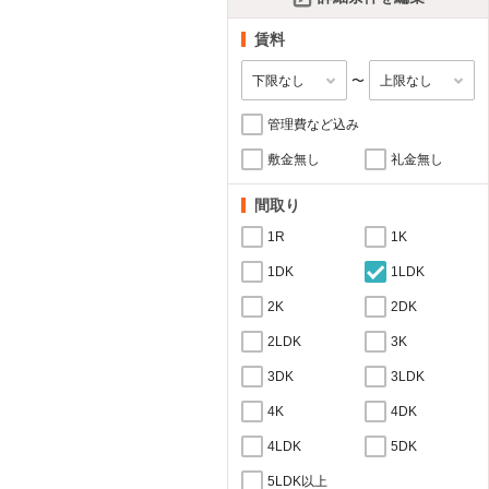
賃料
〜
管理費など込み
敷金無し
礼金無し
間取り
1R
1K
1DK
1LDK
2K
2DK
2LDK
3K
3DK
3LDK
4K
4DK
4LDK
5DK
5LDK以上