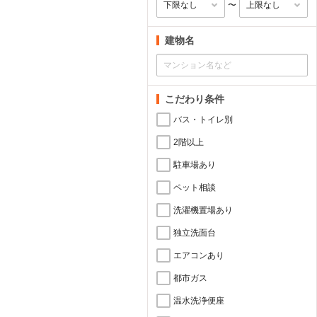
〜
建物名
こだわり条件
バス・トイレ別
2階以上
駐車場あり
ペット相談
洗濯機置場あり
独立洗面台
エアコンあり
都市ガス
温水洗浄便座