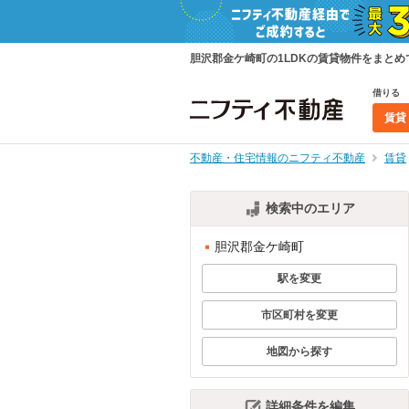
胆沢郡金ケ崎町の1LDKの賃貸物件をまと
借りる
賃貸
不動産・住宅情報のニフティ不動産
賃貸
検索中のエリア
胆沢郡金ケ崎町
駅を変更
市区町村を変更
地図から探す
詳細条件を編集