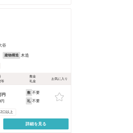
大谷
月
木造
建物構造
料
敷金
お気に入り
費等
礼金
不要
敷
万円
不要
0円
礼
2口以上
詳細を見る