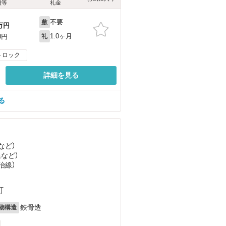
費等
礼金
不要
敷
万円
1.0ヶ月
0円
礼
トロック
詳細を見る
る
など
）
線
など
）
治線）
町
鉄骨造
物構造