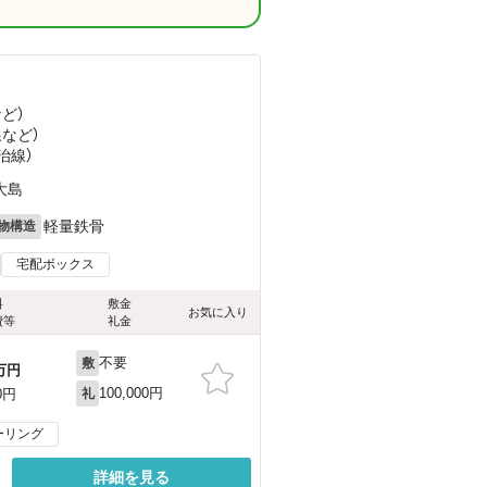
など
）
線
など
）
治線）
大島
軽量鉄骨
物構造
宅配ボックス
料
敷金
お気に入り
費等
礼金
不要
敷
万円
100,000円
0円
礼
ーリング
詳細を見る