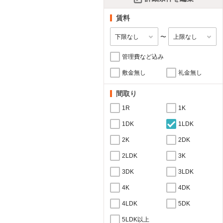
賃料
〜
管理費など込み
敷金無し
礼金無し
間取り
1R
1K
1DK
1LDK
2K
2DK
2LDK
3K
3DK
3LDK
4K
4DK
4LDK
5DK
5LDK以上