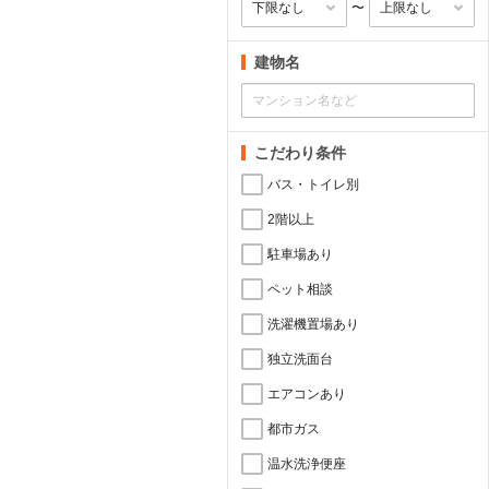
〜
建物名
こだわり条件
バス・トイレ別
2階以上
駐車場あり
ペット相談
洗濯機置場あり
独立洗面台
エアコンあり
都市ガス
温水洗浄便座