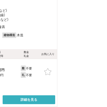
など
）
治線）
線
など
）
養斉
月
木造
建物構造
料
敷金
お気に入り
費等
礼金
不要
敷
万円
不要
0円
礼
詳細を見る