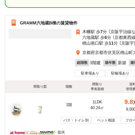
GRAMM六地蔵B棟の賃貸物件
木幡駅 歩
7
分 （京阪宇治線
六地蔵駅 歩
6
分 （京都東西
桃山南口駅 歩
11
分 （京阪宇
京都府京都市伏見区桃山町
3階建
新築
総階数
築年数
建
駐車場あり
駐輪場あり
間取り
賃
間取り図
階数
専有面積
管理
9.8
1LDK
1階
40.24㎡
9,00
バス・トイレ別
ペット相談
フロ
提供