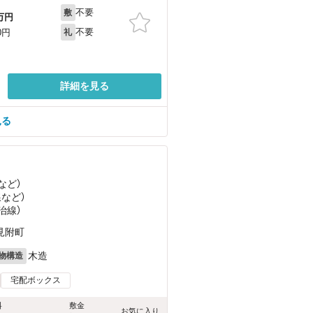
不要
敷
万円
不要
0円
礼
詳細を見る
見る
など
）
線
など
）
治線）
見附町
木造
物構造
宅配ボックス
料
敷金
お気に入り