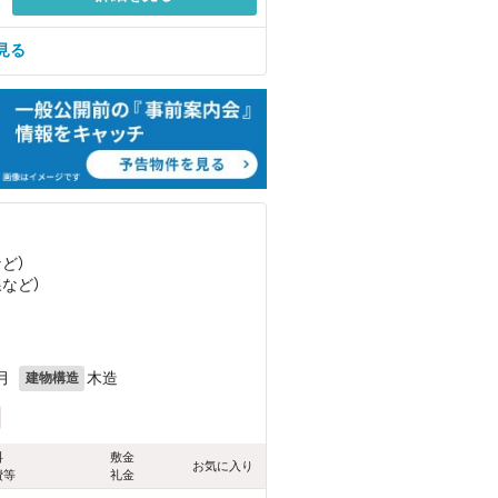
見る
など
）
線
など
）
）
月
木造
建物構造
料
敷金
お気に入り
費等
礼金