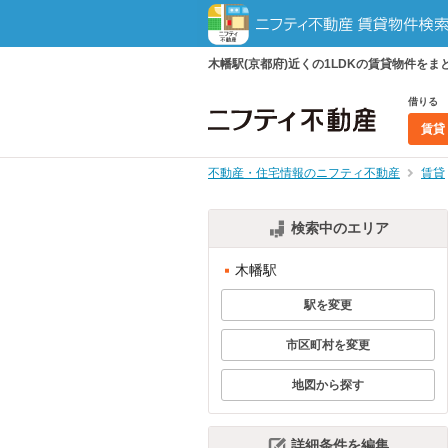
木幡駅(京都府)近くの1LDKの賃貸物件を
借りる
賃貸
不動産・住宅情報のニフティ不動産
賃貸
検索中のエリア
木幡駅
駅を変更
市区町村を変更
地図から探す
詳細条件を編集