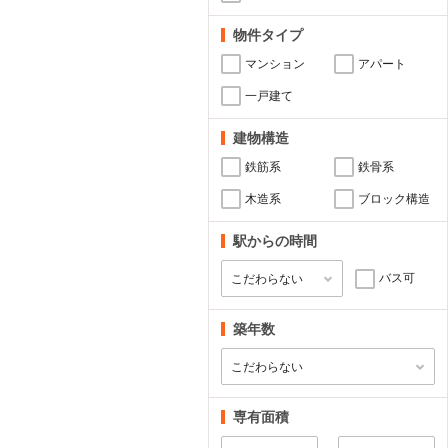
物件タイプ
マンション
アパート
一戸建て
建物構造
鉄筋系
鉄骨系
木造系
ブロック構造
駅からの時間
バス可
築年数
専有面積