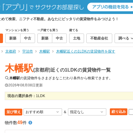
まとめて検索、ニフティ不動産。あなたにピッタリの賃貸物件をみつけよう！
マンションを買う
一戸建てを買う
建てる
新築
中古
新築
中古
土地
不動産会社
調べる
京都府
宇治市
木幡駅
木幡駅近くの1LDKの賃貸物件を探す
木幡駅
(京都府)近くの1LDKの賃貸物件一覧
木幡駅
の賃貸物件をさまざまなこだわり条件から検索できます。
2026年08月08日
更新
現在の選択条件：
1LDK
絞り込み
並び替え
＆
49
物件数
件