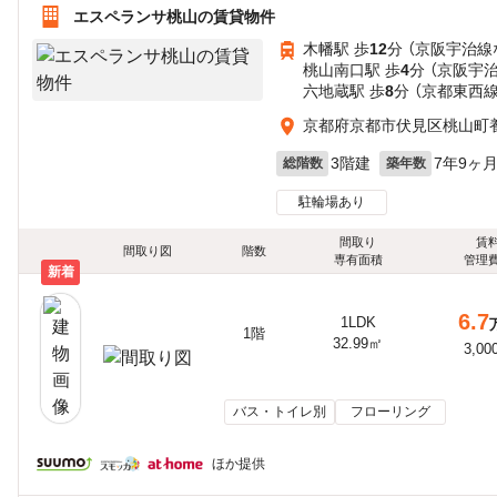
エスペランサ桃山の賃貸物件
木幡駅 歩
12
分 （京阪宇治線
桃山南口駅 歩
4
分 （京阪宇
六地蔵駅 歩
8
分 （京都東西
京都府京都市伏見区桃山町
3階建
7年9ヶ
総階数
築年数
駐輪場あり
間取り
賃
間取り図
階数
専有面積
管理
新着
6.7
1LDK
1階
32.99㎡
3,00
バス・トイレ別
フローリング
ほか提供