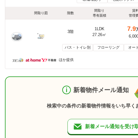
間取り
賃
間取り図
階数
専有面積
管理
7.9
1LDK
3階
27.26㎡
6,00
バス・トイレ別
フローリング
オー
ほか提供
新着物件メール通知
検索中の条件の新着物件情報をいち早く
新着メール通知を受け