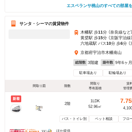
エスペランサ桃山のすべての部屋
サンタ・シーマの賃貸物件
木幡駅 歩
11
分 （奈良線
など
黄檗駅 歩
15
分 （京阪宇治線
六地蔵駅 バス
10
分 歩
6
分 
京都府宇治市木幡南山
3階建
9年6ヶ
総階数
築年数
駐車場あり
駐輪場あり
間取り
賃
間取り図
階数
専有面積
管理
新着
7.75
1LDK
2階
52.96㎡
4,10
バス・トイレ別
ペット相談
フロ
ほか提供