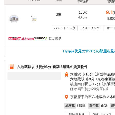
専有面積
管理
9.1
1LDK
3階
40.5㎡
8,00
バス・トイレ別
フローリング
オー
ほか提供
Hygge伏見のすべての部屋を見
六地蔵駅より徒歩3分 新築 3階建の賃貸物件
木幡駅 歩
10
分 （京阪宇治線
六地蔵駅 歩
3
分 （京都東西
桃山南口駅 歩
17
分 （京阪宇
ほか1駅（徒歩20分圏内）
京都府宇治市六地蔵柿ノ木
3階建
新築
総階数
築年数
建
駐輪場あり
宅配ボックス