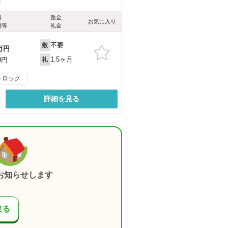
料
敷金
お気に入り
費等
礼金
不要
敷
万円
1.5ヶ月
0円
礼
トロック
詳細を見る
お知らせします
取る