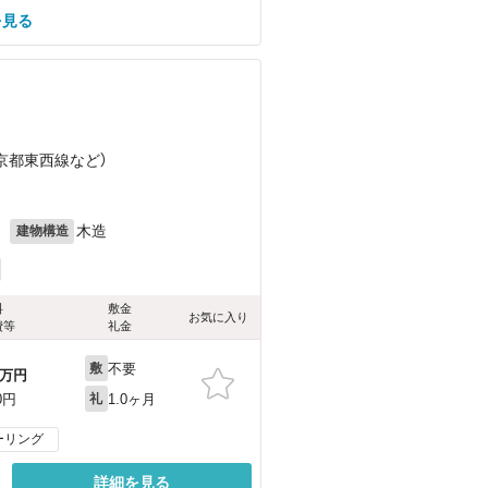
を見る
）
）
（京都東西線
など
）
月
木造
建物構造
料
敷金
お気に入り
費等
礼金
不要
敷
万円
1.0ヶ月
0円
礼
ーリング
詳細を見る