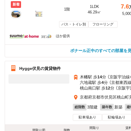
新着
7.6
1LDK
1階
46.29㎡
5,00
バス・トイレ別
フローリング
ほか提供
ボナール正中のすべての部屋を
Hygge伏見の賃貸物件
木幡駅 歩
14
分 （京阪宇治線
六地蔵駅 歩
4
分 （京都東西
桃山南口駅 歩
12
分 （京阪宇
京都府京都市伏見区桃山町
3階建
新築
総階数
築年数
建
駐車場あり
駐輪場あり
間取り
賃
間取り図
階数