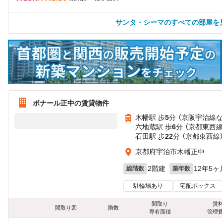
サンタ・シーマのすべての部屋を
ボナール正中の賃貸物件
木幡駅 歩
5
分 （京阪宇治線
六地蔵駅 歩
6
分 （京都東西
石田駅 歩
22
分 （京都東西線
京都府宇治市木幡正中
2階建
12年5ヶ
総階数
築年数
駐輪場あり
宅配ボックス
間取り
賃
間取り図
階数
専有面積
管理