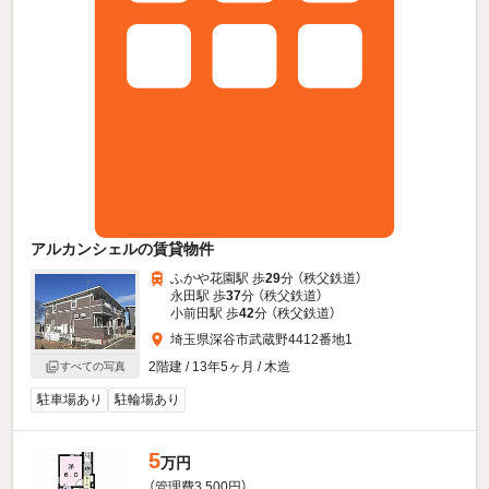
アルカンシェルの賃貸物件
ふかや花園駅 歩
29
分 （秩父鉄道）
永田駅 歩
37
分 （秩父鉄道）
小前田駅 歩
42
分 （秩父鉄道）
埼玉県深谷市武蔵野4412番地1
2階建 / 13年5ヶ月 / 木造
すべての写真
駐車場あり
駐輪場あり
5
万円
（管理費3,500円）