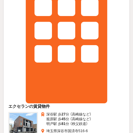
エクセランの賃貸物件
深谷駅 歩
27
分 （高崎線
など
）
籠原駅 歩
45
分 （高崎線
など
）
明戸駅 歩
81
分 （秩父鉄道）
埼玉県深谷市国済寺516-6