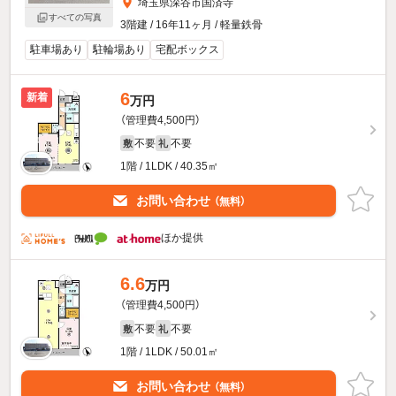
埼玉県深谷市国済寺
すべての写真
3階建 / 16年11ヶ月 / 軽量鉄骨
駐車場あり
駐輪場あり
宅配ボックス
6
新着
万円
（管理費4,500円）
不要
不要
敷
礼
1階 / 1LDK / 40.35㎡
お問い合わせ
（無料）
ほか提供
6.6
万円
（管理費4,500円）
不要
不要
敷
礼
1階 / 1LDK / 50.01㎡
お問い合わせ
（無料）