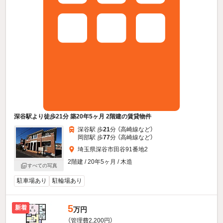
深谷駅より徒歩21分 築20年5ヶ月 2階建の賃貸物件
深谷駅 歩
21
分 （高崎線
など
）
岡部駅 歩
77
分 （高崎線
など
）
埼玉県深谷市田谷91番地2
2階建 / 20年5ヶ月 / 木造
すべての写真
駐車場あり
駐輪場あり
5
新着
万円
（管理費2,200円）