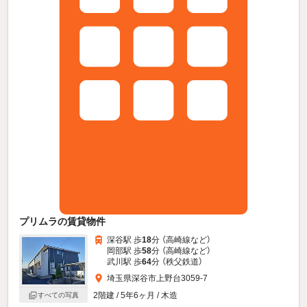
プリムラの賃貸物件
深谷駅 歩
18
分 （高崎線
など
）
岡部駅 歩
58
分 （高崎線
など
）
武川駅 歩
64
分 （秩父鉄道）
埼玉県深谷市上野台3059-7
2階建 / 5年6ヶ月 / 木造
すべての写真