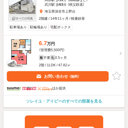
岡部駅 歩
59
分 （高崎線
など
）
武川駅 歩
63
分 （秩父鉄道）
埼玉県深谷市上野台
2階建 / 14年11ヶ月 / 軽量鉄骨
すべての写真
駐車場あり
駐輪場あり
宅配ボックス
6.7
万円
（管理費5,500円）
不要
0.5ヶ月
敷
礼
2階 / 1LDK / 47.82㎡
お問い合わせ
（無料）
ほか提供
ソレイユ・アイビーのすべての部屋を見る