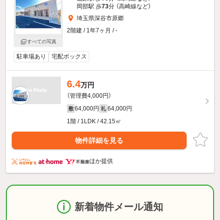
岡部駅 歩
73
分 （高崎線
など
）
埼玉県深谷市原郷
2階建 / 1年7ヶ月 / -
すべての写真
駐車場あり
宅配ボックス
6.4
万円
（管理費4,000円）
64,000円
64,000円
敷
礼
1階 / 1LDK / 42.15㎡
物件詳細を見る
ほか提供
新着物件メール通知