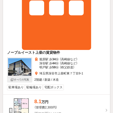
ノーブルイースト上柴の賃貸物件
籠原駅 歩
34
分 （高崎線
など
）
深谷駅 歩
44
分 （高崎線
など
）
明戸駅 歩
59
分 （秩父鉄道）
埼玉県深谷市上柴町東７丁目9-1
2階建 / 新築 / 木造
すべての写真
駐車場あり
駐輪場あり
宅配ボックス
8.1
万円
（管理費2,300円）