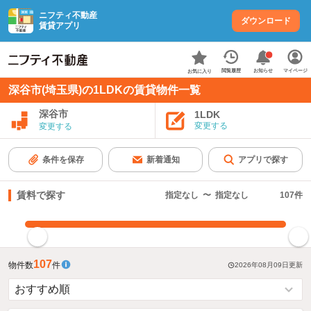
ニフティ不動産
ダウンロード
賃貸アプリ
お知らせ
閲覧履歴
マイページ
お気に入り
深谷市(埼玉県)の1LDKの賃貸物件一覧
深谷市
1LDK
変更する
変更する
条件を保存
新着通知
アプリで探す
賃料で探す
指定なし
〜
指定なし
107
件
指定した賃料で絞り込む
107
物件数
件
2026年08月09日
更新