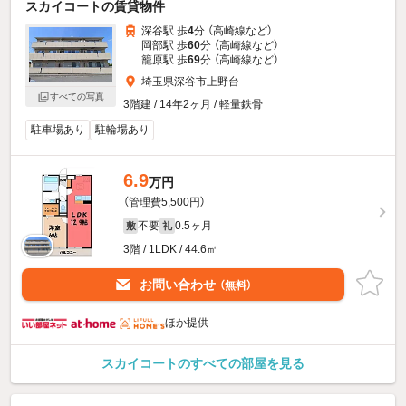
スカイコートの賃貸物件
深谷駅 歩
4
分 （高崎線
など
）
岡部駅 歩
60
分 （高崎線
など
）
籠原駅 歩
69
分 （高崎線
など
）
埼玉県深谷市上野台
すべての写真
3階建 / 14年2ヶ月 / 軽量鉄骨
駐車場あり
駐輪場あり
6.9
万円
（管理費5,500円）
不要
0.5ヶ月
敷
礼
3階 / 1LDK / 44.6㎡
お問い合わせ
（無料）
ほか提供
スカイコートのすべての部屋を見る