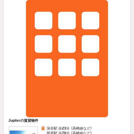
Jupiterの賃貸物件
深谷駅 歩
23
分 （高崎線
など
）
籠原駅 歩
70
分 （高崎線
など
）