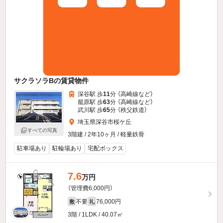
サクラソラBの賃貸物件
深谷駅 歩
11
分 （高崎線
など
）
籠原駅 歩
63
分 （高崎線
など
）
武川駅 歩
65
分 （秩父鉄道）
埼玉県深谷市桜ケ丘
すべての写真
3階建 / 2年10ヶ月 / 軽量鉄骨
駐車場あり
駐輪場あり
宅配ボックス
7.6
万円
（管理費6,000円）
不要
76,000円
敷
礼
3階 / 1LDK / 40.07㎡