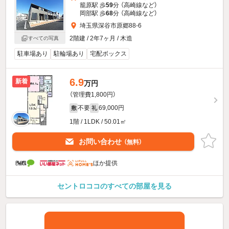
籠原駅 歩
59
分 （高崎線
など
）
岡部駅 歩
68
分 （高崎線
など
）
埼玉県深谷市原郷88-6
2階建 / 2年7ヶ月 / 木造
すべての写真
駐車場あり
駐輪場あり
宅配ボックス
6.9
新着
万円
（管理費1,800円）
不要
69,000円
敷
礼
1階 / 1LDK / 50.01㎡
お問い合わせ
（無料）
ほか提供
セントロココのすべての部屋を見る