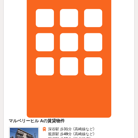
マルベリーヒル Aの賃貸物件
深谷駅 歩
31
分 （高崎線
など
）
籠原駅 歩
49
分 （高崎線
など
）