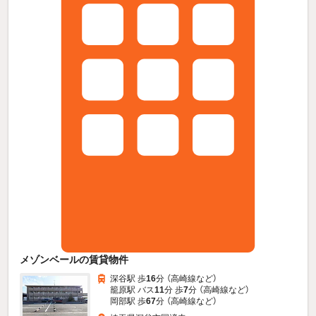
メゾンベールの賃貸物件
深谷駅 歩
16
分 （高崎線
など
）
籠原駅 バス
11
分 歩
7
分 （高崎線
など
）
岡部駅 歩
67
分 （高崎線
など
）