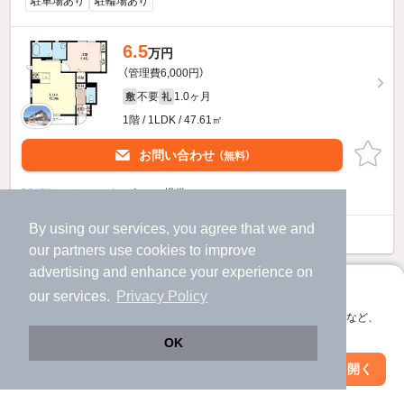
駐車場あり
駐輪場あり
6.5
万円
（管理費6,000円）
不要
1.0ヶ月
敷
礼
1階 / 1LDK / 47.61㎡
お問い合わせ
（無料）
提供
By using our services, you agree that we and
フェリーチェＢのすべての部屋を見る
our
partners
use cookies to improve
advertising and enhance your experience on
アプリに切り替えて、サクサクお部屋探し
our services.
Privacy Policy
会員登録なしですぐ使える。マップ検索やお気に入り保存など、
アプリ限定の便利な機能が使えます！
OK
Web版で続行
アプリを開く
市区町村を変更
絞り込み条件を変更