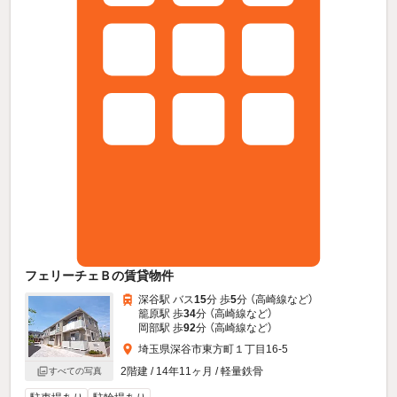
フェリーチェＢの賃貸物件
深谷駅 バス
15
分 歩
5
分 （高崎線
など
）
籠原駅 歩
34
分 （高崎線
など
）
岡部駅 歩
92
分 （高崎線
など
）
埼玉県深谷市東方町１丁目16-5
2階建 / 14年11ヶ月 / 軽量鉄骨
すべての写真