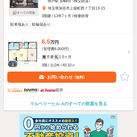
明戸駅 歩
65
分 （秩父鉄道）
埼玉県深谷市上柴町西７丁目13-15
すべての写真
3階建 / 13年7ヶ月 / 軽量鉄骨
駐車場あり
駐輪場あり
6.5
万円
（管理費6,000円）
不要
1.0ヶ月
敷
礼
3階 / 1LDK / 40.32㎡
お問い合わせ
（無料）
提供
マルベリーヒル Aのすべての部屋を見る