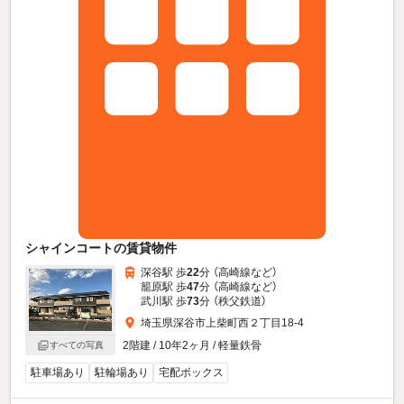
シャインコートの賃貸物件
深谷駅 歩
22
分 （高崎線
など
）
籠原駅 歩
47
分 （高崎線
など
）
武川駅 歩
73
分 （秩父鉄道）
埼玉県深谷市上柴町西２丁目18-4
2階建 / 10年2ヶ月 / 軽量鉄骨
すべての写真
駐車場あり
駐輪場あり
宅配ボックス