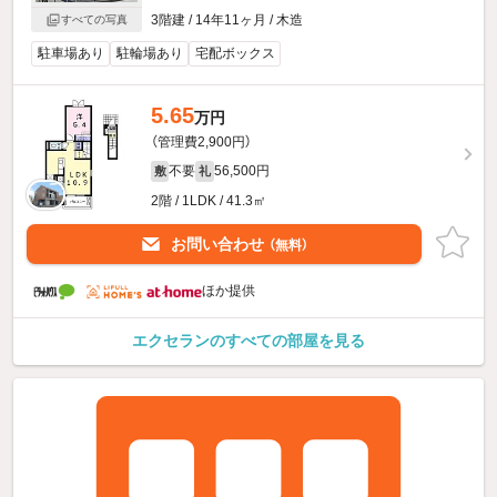
3階建 / 14年11ヶ月 / 木造
すべての写真
駐車場あり
駐輪場あり
宅配ボックス
5.65
万円
（管理費2,900円）
不要
56,500円
敷
礼
2階 / 1LDK / 41.3㎡
お問い合わせ
（無料）
ほか提供
エクセランのすべての部屋を見る