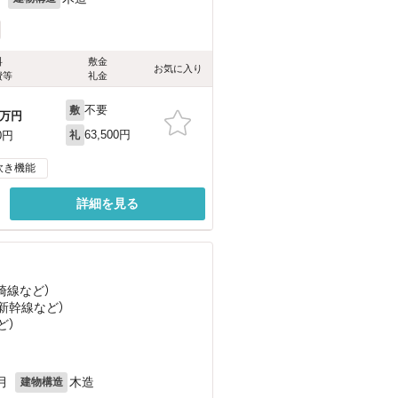
料
敷金
お気に入り
費等
礼金
不要
敷
万円
63,500円
0円
礼
炊き機能
詳細を見る
崎線
など
）
越新幹線
など
）
ど
）
月
木造
建物構造