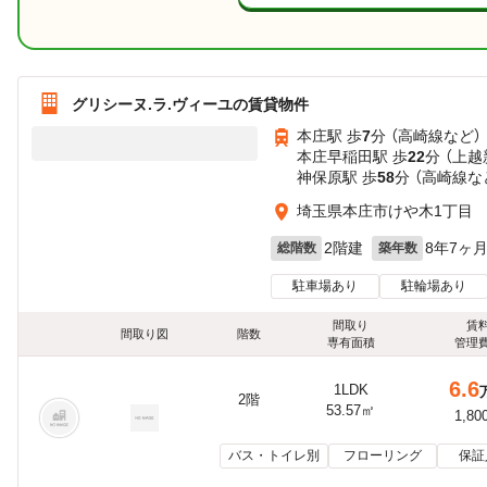
グリシーヌ.ラ.ヴィーユの賃貸物件
本庄駅 歩
7
分 （高崎線
など
）
本庄早稲田駅 歩
22
分 （上
神保原駅 歩
58
分 （高崎線
な
埼玉県本庄市けや木1丁目
2階建
8年7ヶ
総階数
築年数
駐車場あり
駐輪場あり
間取り
賃
間取り図
階数
専有面積
管理
6.6
1LDK
2階
53.57㎡
1,80
バス・トイレ別
フローリング
保証