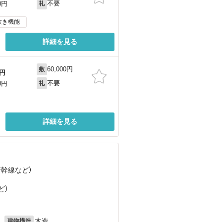
不要
0円
礼
炊き機能
詳細を見る
60,000円
敷
円
不要
0円
礼
詳細を見る
新幹線
など
）
）
ど
）
月
木造
建物構造