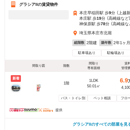
グラシアIIの賃貸物件
本庄早稲田駅 歩
9
分 （上越
本庄駅 歩
19
分 （高崎線
など
神保原駅 歩
78
分 （高崎線
な
埼玉県本庄市北堀
2階建
2年1ヶ
総階数
築年数
駐車場あり
駐輪場あり
間取り
賃
間取り図
階数
専有面積
管理
新着
6.9
1LDK
1階
50.01㎡
4,10
バス・トイレ別
ペット相談
フロ
提供
グラシアIIのすべての部屋を見