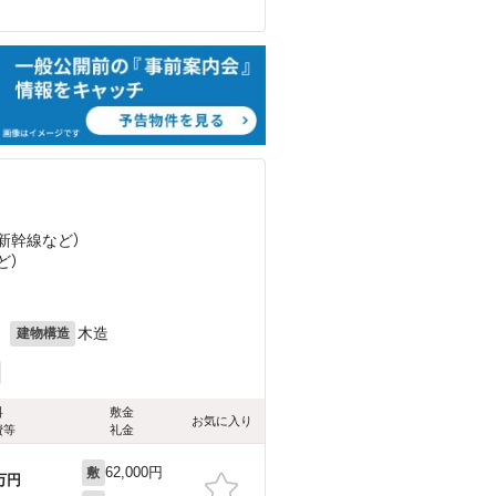
）
越新幹線
など
）
ど
）
月
木造
建物構造
料
敷金
お気に入り
費等
礼金
62,000円
敷
万円