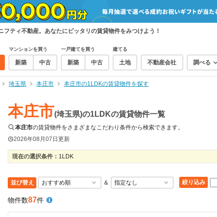
、ニフティ不動産。あなたにピッタリの賃貸物件をみつけよう！
マンションを買う
一戸建てを買う
建てる
新築
中古
新築
中古
土地
不動産会社
調べる
埼玉県
本庄市
本庄市の1LDKの賃貸物件を探す
本庄市
(埼玉県)の1LDKの賃貸物件一覧
本庄市
の賃貸物件をさまざまなこだわり条件から検索できます。
2026年08月07日
更新
現在の選択条件：
1LDK
絞り込み
並び替え
＆
87
物件数
件