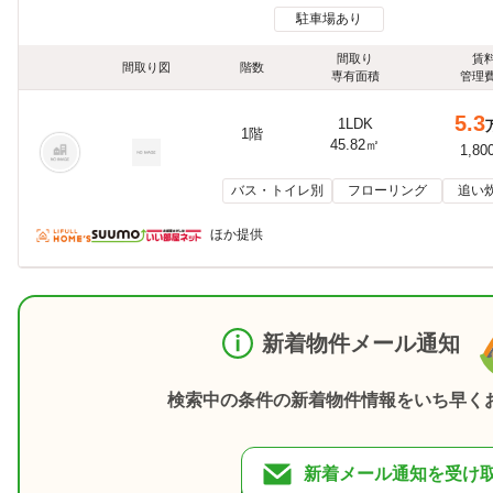
駐車場あり
間取り
賃
間取り図
階数
専有面積
管理
5.3
1LDK
1階
45.82㎡
1,80
バス・トイレ別
フローリング
追い
ほか提供
新着物件メール通知
検索中の条件の新着物件情報をいち早く
新着メール通知を受け