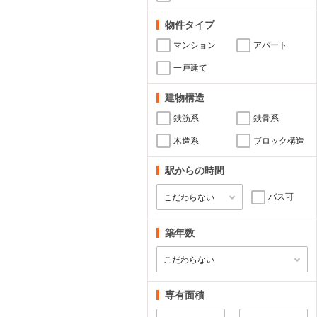
物件タイプ
マンション
アパート
一戸建て
建物構造
鉄筋系
鉄骨系
木造系
ブロック構造
駅からの時間
バス可
築年数
専有面積