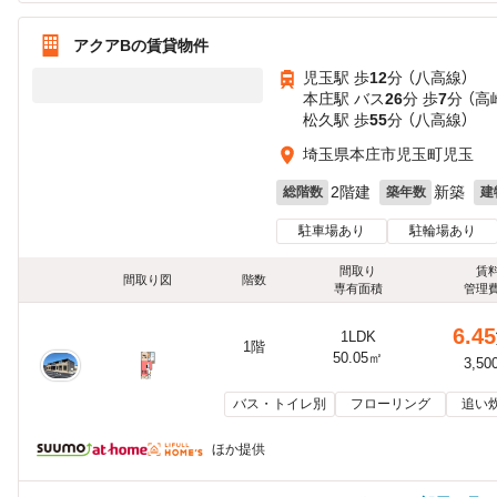
アクアBの賃貸物件
児玉駅 歩
12
分 （八高線）
本庄駅 バス
26
分 歩
7
分 （高
松久駅 歩
55
分 （八高線）
埼玉県本庄市児玉町児玉
2階建
新築
総階数
築年数
建
駐車場あり
駐輪場あり
間取り
賃
間取り図
階数
専有面積
管理
6.45
1LDK
1階
50.05㎡
3,50
バス・トイレ別
フローリング
追い
ほか提供