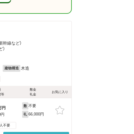
越新幹線
など
）
ど
）
月
木造
建物構造
料
敷金
お気に入り
費等
礼金
不要
敷
万円
66,000円
0円
礼
人不要