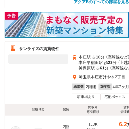
アクアBのすべての部屋を見る
サンライズの賃貸物件
本庄駅 歩
10
分 （高崎線
など
本庄早稲田駅 歩
23
分 （上
神保原駅 歩
61
分 （高崎線
な
埼玉県本庄市けや木2丁目
2階建
4年7ヶ
総階数
築年数
駐車場あり
宅配ボックス
間取り
賃
間取り図
階数
専有面積
管理
6.2
1LDK
2階