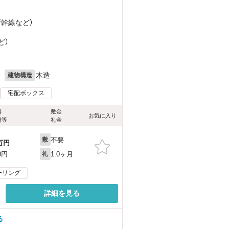
新幹線
など
）
）
ど
）
月
木造
建物構造
宅配ボックス
料
敷金
お気に入り
費等
礼金
不要
敷
万円
1.0ヶ月
0円
礼
ーリング
詳細を見る
る