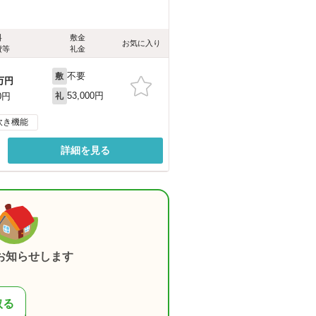
料
敷金
お気に入り
費等
礼金
不要
敷
万円
53,000円
0円
礼
炊き機能
詳細を見る
お知らせします
取る