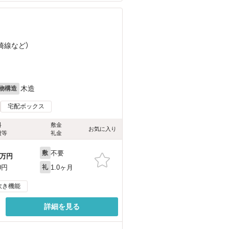
崎線
など
）
木造
物構造
宅配ボックス
料
敷金
お気に入り
費等
礼金
不要
敷
万円
1.0ヶ月
0円
礼
炊き機能
詳細を見る