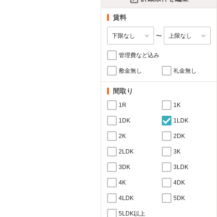
賃料
〜
管理費など込み
敷金無し
礼金無し
間取り
1R
1K
1DK
1LDK
2K
2DK
2LDK
3K
3DK
3LDK
4K
4DK
4LDK
5DK
5LDK以上