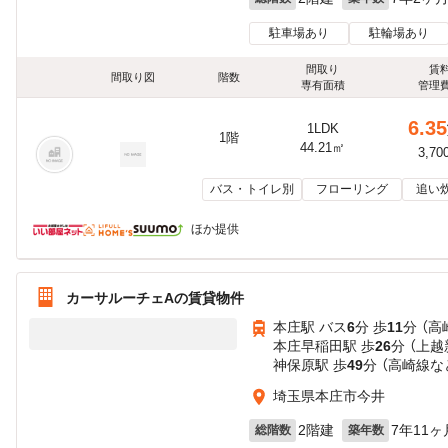
駐車場あり
駐輪場あり
間取り
賃
間取り図
階数
専有面積
管理
6.35
1LDK
1階
44.21㎡
3,70
バス・トイレ別
フローリング
追い
ほか提供
カーサルーチェAの賃貸物件
本庄駅 バス
6
分 歩
11
分 （高
本庄早稲田駅 歩
26
分 （上
神保原駅 歩
49
分 （高崎線
な
埼玉県本庄市今井
2階建
7年11ヶ
総階数
築年数