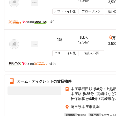
42.34㎡
3,50
バス・トイレ別
フローリング
追い
提供
6
1LDK
万
2階
42.34㎡
3,50
バス・トイレ別
保証人不要
提供
カーム・ディクレットの賃貸物件
本庄早稲田駅 歩
8
分 （上越
本庄駅 歩
25
分 （高崎線
など
神保原駅 歩
65
分 （高崎線
な
埼玉県本庄市北堀
2階建
7年2ヶ
総階数
築年数