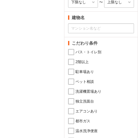
〜
建物名
こだわり条件
バス・トイレ別
2階以上
駐車場あり
ペット相談
洗濯機置場あり
独立洗面台
エアコンあり
都市ガス
温水洗浄便座