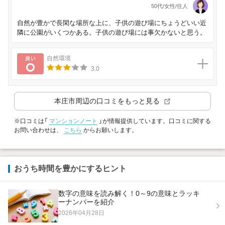
50代/女性/住人
自然が豊かで長閑な場所な上に、子供の遊び場にちょうどいい近
隣に公園がいくつかある。子供の遊び場には事欠かないと思う。
良い
自然環境
3.0
本庄市
周辺の口コミをもっと見る
※口コミは「
マンションノート
」が情報提供しています。口コミに関する
お問い合わせは、
こちら
からお願いします。
おうち時間を豊かにするヒント
数字の意味を読み解く！0～9の意味とラッキ
ーナンバーを紹介
2026年04月28日