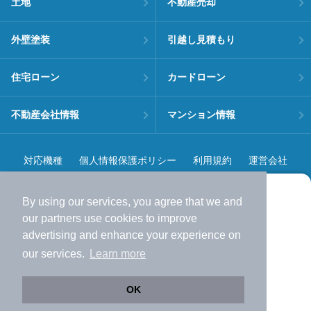
土地
不動産売却
外壁塗装
引越し見積もり
住宅ローン
カードローン
不動産会社情報
マンション情報
対応機種
個人情報保護ポリシー
利用規約
運営会社
ヘルプ・お問い合わせ
採用情報
By using our services, you agree that we and
より使いやすくなった
our
partners
use cookies to improve
アプリで物件探ししませんか？
advertising and enhance your experience on
✔️
サクサク動く地図で物件検索
our services.
Learn more
✔️
新着物件・価格変動をすぐに通知
©NIFTY Lifestyle Co., Ltd.
✔️
会員登録なし
OK
Web版をこのまま使う
購入アプリを開く