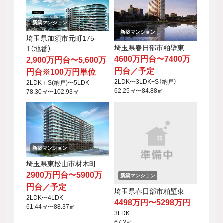
新築マンション
新築マンション
埼玉県加須市元町175-
埼玉県春日部市粕壁東
1（地番）
4600万円台〜7400万
2,900万円台〜5,600万
円台／予定
円台※100万円単位
2LDK〜3LDK+S（納戸）
2LDK＋S(納戸)〜5LDK
62.25㎡〜84.88㎡
78.30㎡〜102.93㎡
新築マンション
埼玉県東松山市材木町
2900万円台〜5900万
新築マンション
円台／予定
埼玉県春日部市粕壁東
2LDK〜4LDK
4498万円〜5298万円
61.44㎡〜88.37㎡
3LDK
67.2㎡