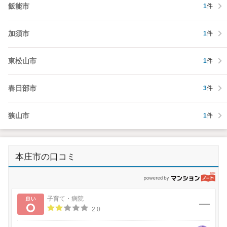
飯能市
1
件
加須市
1
件
東松山市
1
件
春日部市
3
件
狭山市
1
件
本庄市の口コミ
p
良い
子育て・病院
2.0