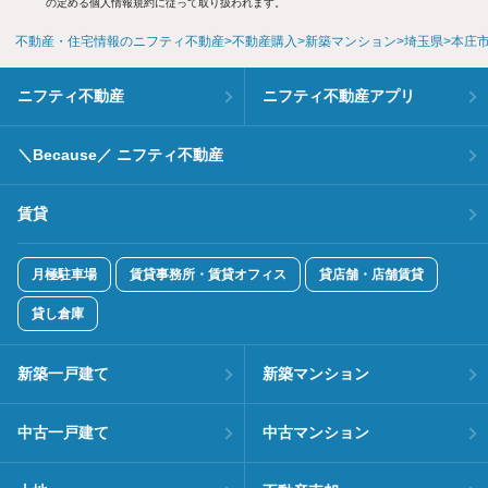
の定める個人情報規約に従って取り扱われます。
不動産・住宅情報のニフティ不動産
不動産購入
新築マンション
埼玉県
本庄
ニフティ不動産
ニフティ不動産アプリ
＼Because／ ニフティ不動産
賃貸
月極駐車場
賃貸事務所・賃貸オフィス
貸店舗・店舗賃貸
貸し倉庫
新築一戸建て
新築マンション
中古一戸建て
中古マンション