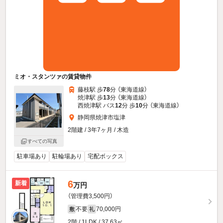
ミオ・スタンツァの賃貸物件
藤枝駅 歩
78
分 （東海道線）
焼津駅 歩
13
分 （東海道線）
西焼津駅 バス
12
分 歩
10
分 （東海道線）
静岡県焼津市塩津
2階建 / 3年7ヶ月 / 木造
すべての写真
駐車場あり
駐輪場あり
宅配ボックス
6
新着
万円
（管理費3,500円）
不要
70,000円
敷
礼
2階 / 1LDK / 37.63㎡