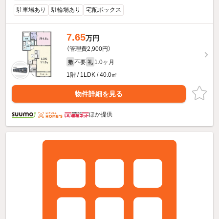
駐車場あり
駐輪場あり
宅配ボックス
7.65
万円
（管理費2,900円）
不要
1.0ヶ月
敷
礼
1階 / 1LDK / 40.0㎡
物件詳細を見る
ほか提供