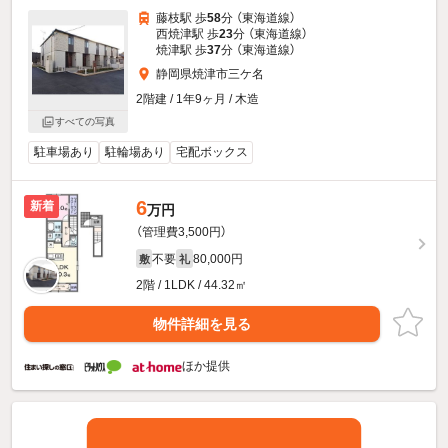
藤枝駅 歩
58
分 （東海道線）
西焼津駅 歩
23
分 （東海道線）
焼津駅 歩
37
分 （東海道線）
静岡県焼津市三ケ名
2階建 / 1年9ヶ月 / 木造
すべての写真
駐車場あり
駐輪場あり
宅配ボックス
6
新着
万円
（管理費3,500円）
不要
80,000円
敷
礼
2階 / 1LDK / 44.32㎡
物件詳細を見る
ほか提供