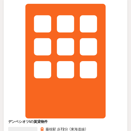
デンベシオツIの賃貸物件
藤枝駅 歩
72
分 （東海道線）