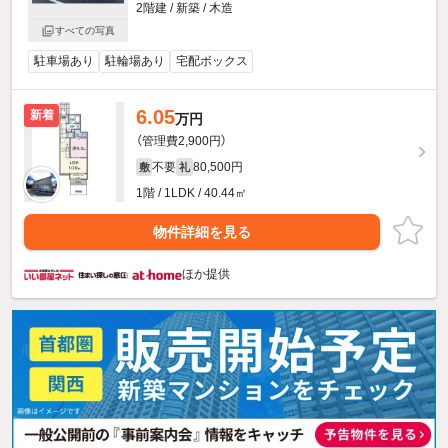
2階建 / 新築 / 木造
すべての写真
駐車場あり
駐輪場あり
宅配ボックス
6.05
新着
万円
（管理費2,900円）
不要
80,500円
敷
礼
1階 / 1LDK / 40.44㎡
物件詳細を見る
ほか提供