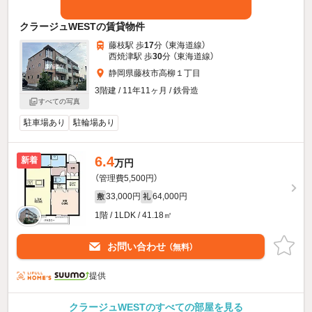
クラージュWESTの賃貸物件
藤枝駅 歩
17
分 （東海道線）
西焼津駅 歩
30
分 （東海道線）
静岡県藤枝市高柳１丁目
3階建 / 11年11ヶ月 / 鉄骨造
すべての写真
駐車場あり
駐輪場あり
6.4
新着
万円
（管理費5,500円）
33,000円
64,000円
敷
礼
1階 / 1LDK / 41.18㎡
お問い合わせ
（無料）
提供
クラージュWESTのすべての部屋を見る