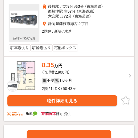
藤枝駅 バス
8
分 歩
3
分 （東海道線）
西焼津駅 歩
57
分 （東海道線）
六合駅 歩
72
分 （東海道線）
静岡県藤枝市瀬古２丁目
2階建 / 新築 / 木造
すべての写真
駐車場あり
駐輪場あり
宅配ボックス
8.35
万円
（管理費2,900円）
不要
1.0ヶ月
敷
礼
2階 / 1LDK / 50.43㎡
物件詳細を見る
ほか提供