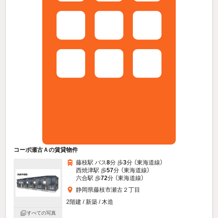
コーポ瀬古Ａの賃貸物件
藤枝駅 バス
8
分 歩
3
分 （東海道線）
西焼津駅 歩
57
分 （東海道線）
六合駅 歩
72
分 （東海道線）
静岡県藤枝市瀬古２丁目
2階建 / 新築 / 木造
すべての写真