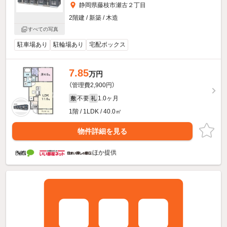
静岡県藤枝市瀬古２丁目
2階建 / 新築 / 木造
すべての写真
駐車場あり
駐輪場あり
宅配ボックス
7.85
万円
（管理費2,900円）
不要
1.0ヶ月
敷
礼
1階 / 1LDK / 40.0㎡
物件詳細を見る
ほか提供