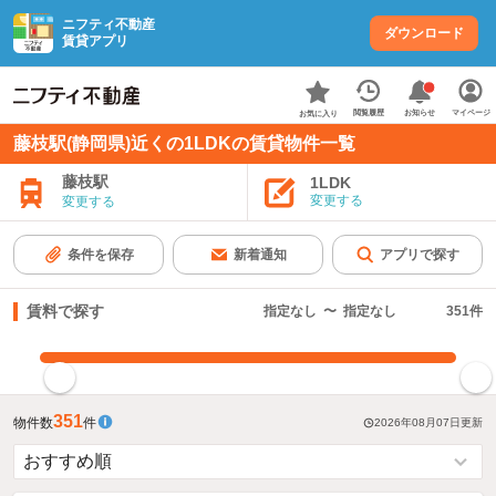
ニフティ不動産
ダウンロード
賃貸アプリ
お知らせ
閲覧履歴
マイページ
お気に入り
藤枝駅(静岡県)近くの1LDKの賃貸物件一覧
藤枝駅
1LDK
変更する
変更する
条件を保存
新着通知
アプリで探す
賃料で探す
指定なし
〜
指定なし
351
件
指定した賃料で絞り込む
351
物件数
件
2026年08月07日
更新