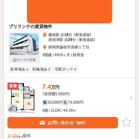
ブリランテの賃貸物件
藤枝駅 歩
18
分 （東海道線）
西焼津駅 歩
29
分 （東海道線）
静岡県藤枝市高柳１丁目
3階建 / 4年9ヶ月 / 鉄骨造
すべての写真
駐車場あり
駐輪場あり
宅配ボックス
7.4
新着
万円
（管理費5,500円）
33,000円
74,000円
敷
礼
3階 / 1LDK / 44.39㎡
お問い合わせ
（無料）
提供