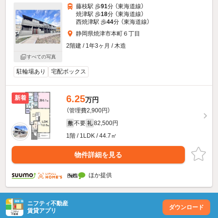
藤枝駅 歩
91
分 （東海道線）
焼津駅 歩
18
分 （東海道線）
西焼津駅 歩
44
分 （東海道線）
静岡県焼津市本町６丁目
2階建 / 1年3ヶ月 / 木造
すべての写真
駐輪場あり
宅配ボックス
6.25
新着
万円
（管理費2,900円）
不要
82,500円
敷
礼
1階 / 1LDK / 44.7㎡
物件詳細を見る
ほか提供
ニフティ不動産
ダウンロード
賃貸アプリ