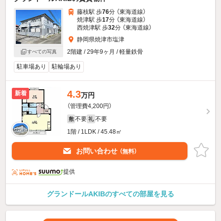
藤枝駅 歩
76
分 （東海道線）
焼津駅 歩
17
分 （東海道線）
西焼津駅 歩
32
分 （東海道線）
静岡県焼津市塩津
2階建 / 29年9ヶ月 / 軽量鉄骨
すべての写真
駐車場あり
駐輪場あり
4.3
新着
万円
（管理費4,200円）
不要
不要
敷
礼
1階 / 1LDK / 45.48㎡
お問い合わせ
（無料）
提供
グランドールAKIBのすべての部屋を見る