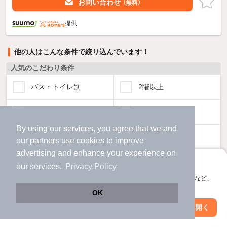
お問い合わせ
（無料）
提供
他の人はこんな条件で絞り込んでいます！
人気のこだわり条件
バス・トイレ別
2階以上
駐車場あり
ペット相談
By using our services, you agree that we and
洗濯機置場あり
独立洗面台
our
partners
use cookies to improve
advertising and enhance your experience on
エアコンあり
都市ガス
アプリに切り替えて、サクサクお部屋探し
our services.
Privacy Policy
会員登録なしですぐ使える。マップ検索やお気に入り保存など、
温水洗浄便座
オートロック
アプリ限定の便利な機能が使えます！
OK
Web版で続行
アプリを開く
駅・沿線を変更
絞り込み条件を変更
コンロ2口以上
追焚き機能