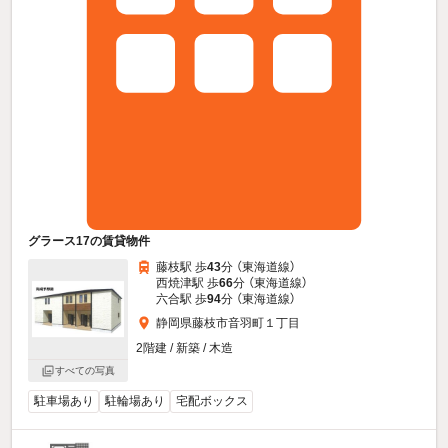
グラース17の賃貸物件
藤枝駅 歩
43
分 （東海道線）
西焼津駅 歩
66
分 （東海道線）
六合駅 歩
94
分 （東海道線）
静岡県藤枝市音羽町１丁目
2階建 / 新築 / 木造
すべての写真
駐車場あり
駐輪場あり
宅配ボックス