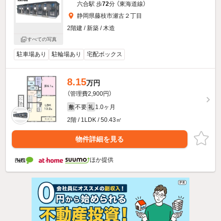
六合駅 歩
72
分 （東海道線）
静岡県藤枝市瀬古２丁目
2階建 / 新築 / 木造
すべての写真
駐車場あり
駐輪場あり
宅配ボックス
8.15
万円
（管理費2,900円）
不要
1.0ヶ月
敷
礼
2階 / 1LDK / 50.43㎡
物件詳細を見る
ほか提供