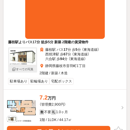
藤枝駅よりバス17分 徒歩5分 新築 2階建の賃貸物件
藤枝駅 バス
17
分 歩
5
分 （東海道線）
西焼津駅 歩
67
分 （東海道線）
六合駅 歩
94
分 （東海道線）
静岡県藤枝市音羽町1丁目
すべての写真
2階建 / 新築 / 木造
駐車場あり
駐輪場あり
宅配ボックス
7.2
万円
（管理費2,900円）
不要
1.0ヶ月
敷
礼
1階 / 1LDK / 44.17㎡