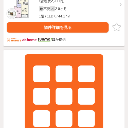
（管理費2,900円）
不要
2.0ヶ月
敷
礼
1階 / 1LDK / 44.17㎡
物件詳細を見る
ほか提供