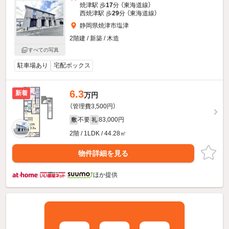
焼津駅 歩
17
分 （東海道線）
西焼津駅 歩
29
分 （東海道線）
静岡県焼津市塩津
2階建 / 新築 / 木造
すべての写真
駐車場あり
宅配ボックス
6.3
新着
万円
（管理費3,500円）
不要
83,000円
敷
礼
2階 / 1LDK / 44.28㎡
物件詳細を見る
ほか提供