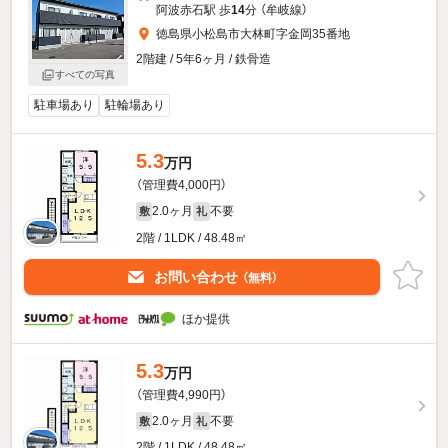
阿波赤石駅 歩
14
分 （牟岐線）
徳島県小松島市大林町字金岡35番地
2階建 / 5年6ヶ月 / 鉄骨造
すべての写真
駐車場あり
駐輪場あり
5.3
万円
（管理費4,000円）
2.0ヶ月
不要
敷
礼
2階 / 1LDK / 48.48㎡
お問い合わせ
（無料）
ほか提供
5.3
万円
（管理費4,990円）
2.0ヶ月
不要
敷
礼
2階 / 1LDK / 48.48㎡