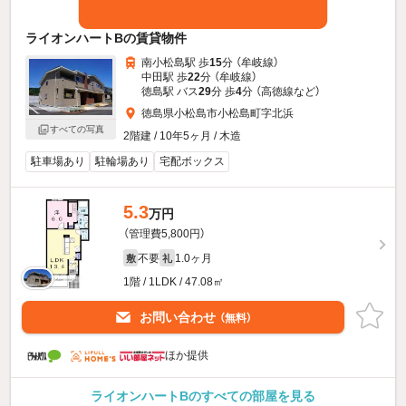
ライオンハートBの賃貸物件
南小松島駅 歩
15
分 （牟岐線）
中田駅 歩
22
分 （牟岐線）
徳島駅 バス
29
分 歩
4
分 （高徳線
など
）
徳島県小松島市小松島町字北浜
すべての写真
2階建 / 10年5ヶ月 / 木造
駐車場あり
駐輪場あり
宅配ボックス
5.3
万円
（管理費5,800円）
不要
1.0ヶ月
敷
礼
1階 / 1LDK / 47.08㎡
お問い合わせ
（無料）
ほか提供
ライオンハートBのすべての部屋を見る