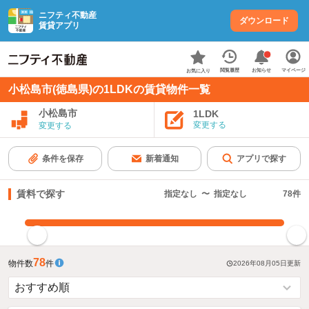
ニフティ不動産
ダウンロード
賃貸アプリ
お知らせ
閲覧履歴
マイページ
お気に入り
小松島市(徳島県)の1LDKの賃貸物件一覧
小松島市
1LDK
変更する
変更する
条件を保存
新着通知
アプリで探す
賃料で探す
指定なし
〜
指定なし
78
件
指定した賃料で絞り込む
78
物件数
件
2026年08月05日
更新