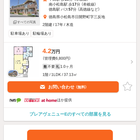
南小松島駅 歩
17
分 （牟岐線）
徳島駅 バス
57
分 （高徳線
など
）
徳島県小松島市日開野町字三反地
すべての写真
2階建 / 17年 / 木造
駐車場あり
駐輪場あり
4.2
万円
（管理費6,800円）
不要
1.0ヶ月
敷
礼
1階 / 1LDK / 37.13㎡
お問い合わせ
（無料）
ほか提供
プレアヴェニューEのすべての部屋を見る