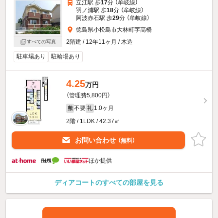
立江駅 歩
17
分 （牟岐線）
羽ノ浦駅 歩
18
分 （牟岐線）
阿波赤石駅 歩
29
分 （牟岐線）
徳島県小松島市大林町字高橋
2階建 / 12年11ヶ月 / 木造
すべての写真
駐車場あり
駐輪場あり
4.25
万円
（管理費5,800円）
不要
1.0ヶ月
敷
礼
2階 / 1LDK / 42.37㎡
お問い合わせ
（無料）
ほか提供
ディアコートのすべての部屋を見る