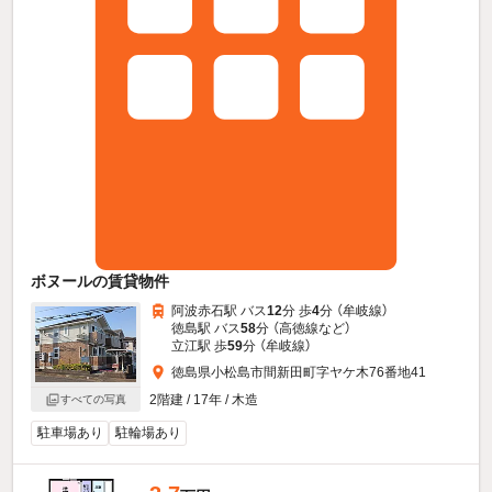
ボヌールの賃貸物件
阿波赤石駅 バス
12
分 歩
4
分 （牟岐線）
徳島駅 バス
58
分 （高徳線
など
）
立江駅 歩
59
分 （牟岐線）
徳島県小松島市間新田町字ヤケ木76番地41
2階建 / 17年 / 木造
すべての写真
駐車場あり
駐輪場あり