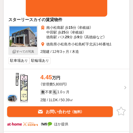
スターリースカイの賃貸物件
南小松島駅 歩
15
分 （牟岐線）
中田駅 歩
25
分 （牟岐線）
徳島駅 バス
29
分 歩
9
分 （高徳線
など
）
徳島県小松島市小松島町字北浜146番地1
2階建 / 12年3ヶ月 / 木造
すべての写真
駐車場あり
駐輪場あり
4.45
万円
（管理費5,800円）
不要
1.0ヶ月
敷
礼
2階 / 1LDK / 50.39㎡
お問い合わせ
（無料）
ほか提供