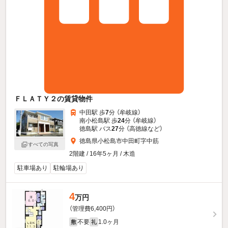
ＦＬＡＴＹ２の賃貸物件
中田駅 歩
7
分 （牟岐線）
南小松島駅 歩
24
分 （牟岐線）
徳島駅 バス
27
分 （高徳線
など
）
徳島県小松島市中田町字中筋
すべての写真
2階建 / 16年5ヶ月 / 木造
駐車場あり
駐輪場あり
4
万円
（管理費6,400円）
不要
1.0ヶ月
敷
礼