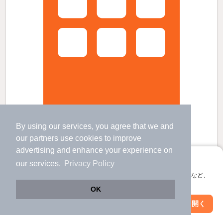
By using our services, you agree that we and
プレアヴェニューDの賃貸物件
our
partners
use cookies to improve
中田駅 歩
15
分 （牟岐線）
advertising and enhance your experience on
南小松島駅 歩
18
分 （牟岐線）
徳島駅 バス
42
分 （高徳線
など
）
アプリに切り替えて、サクサクお部屋探し
our services.
Privacy Policy
徳島県小松島市日開野町字三反地
会員登録なしですぐ使える。マップ検索やお気に入り保存など、
すべての写真
2階建 / 17年7ヶ月 / 木造
アプリ限定の便利な機能が使えます！
OK
駐車場あり
駐輪場あり
Web版で続行
アプリを開く
市区町村を変更
絞り込み条件を変更