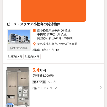
ピース・スクエア小松島の賃貸物件
南小松島駅 歩
9
分 （牟岐線）
中田駅 歩
30
分 （牟岐線）
阿波赤石駅 歩
40
分 （牟岐線）
徳島県小松島市小松島町字南開
すべての写真
3階建 / 8年3ヶ月 / RC
駐車場あり
駐輪場あり
5.4
万円
（管理費3,000円）
不要
1.0ヶ月
敷
礼
3階 / 1LDK / 39.0㎡