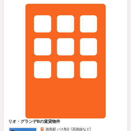
リオ・グランデBの賃貸物件
徳島駅 バス
5
分 （高徳線
など
）