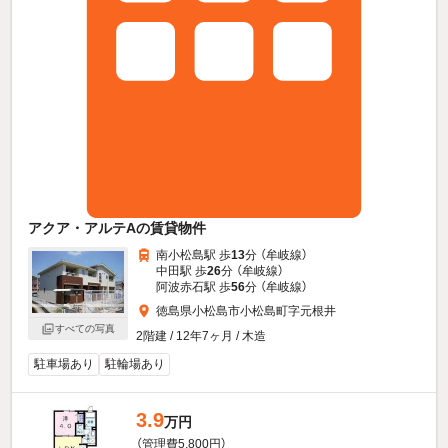
アクア・アルテAの賃貸物件
南小松島駅 歩
13
分 （牟岐線）
中田駅 歩
26
分 （牟岐線）
阿波赤石駅 歩
56
分 （牟岐線）
徳島県小松島市小松島町字元根井
すべての写真
2階建 / 12年7ヶ月 / 木造
駐車場あり
駐輪場あり
3.9
万円
（管理費5,800円）