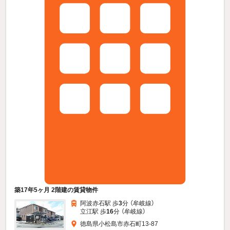
築17年5ヶ月 2階建の賃貸物件
阿波赤石駅 歩
3
分 （牟岐線）
立江駅 歩
16
分 （牟岐線）
徳島県小松島市赤石町13-87