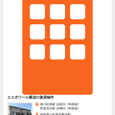
エスポワール横須の賃貸物件
南小松島駅 歩
21
分 （牟岐線）
阿波赤石駅 歩
26
分 （牟岐線）
徳島県小松島市横須町