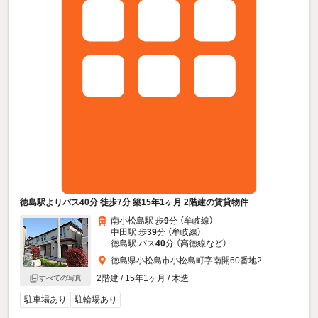
徳島駅よりバス40分 徒歩7分 築15年1ヶ月 2階建の賃貸物件
南小松島駅 歩
9
分 （牟岐線）
中田駅 歩
39
分 （牟岐線）
徳島駅 バス
40
分 （高徳線
など
）
徳島県小松島市小松島町字南開60番地2
2階建 / 15年1ヶ月 / 木造
すべての写真
駐車場あり
駐輪場あり