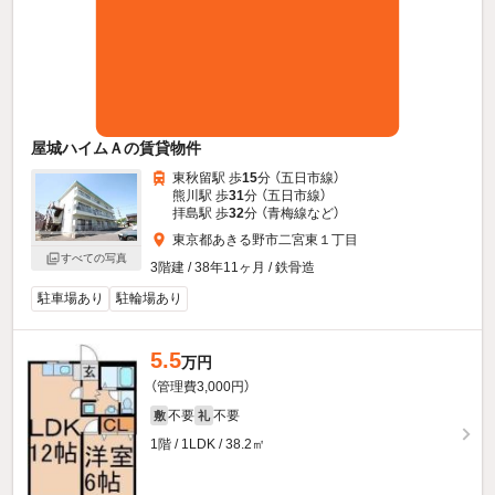
屋城ハイムＡの賃貸物件
東秋留駅 歩
15
分 （五日市線）
熊川駅 歩
31
分 （五日市線）
拝島駅 歩
32
分 （青梅線
など
）
東京都あきる野市二宮東１丁目
すべての写真
3階建 / 38年11ヶ月 / 鉄骨造
駐車場あり
駐輪場あり
5.5
万円
（管理費3,000円）
不要
不要
敷
礼
1階 / 1LDK / 38.2㎡