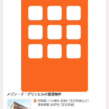
メゾン・ド・グリンヒルの賃貸物件
拝島駅 バス
10
分 歩
3
分 （五日市線
など
）
東秋留駅 歩
17
分 （五日市線）