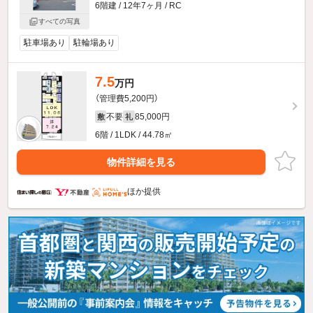
6階建 / 12年7ヶ月 / RC
すべての写真
駐車場あり
駐輪場あり
7.5
万円
（管理費5,200円）
不要
85,000円
敷
礼
6階 / 1LDK / 44.78㎡
物件詳細を見る
ほか提供