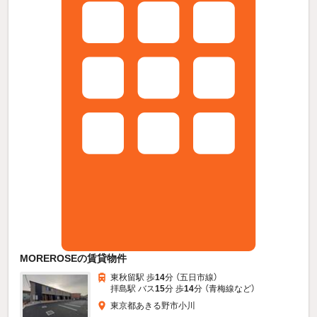
MOREROSEの賃貸物件
東秋留駅 歩
14
分 （五日市線）
拝島駅 バス
15
分 歩
14
分 （青梅線
など
）
東京都あきる野市小川