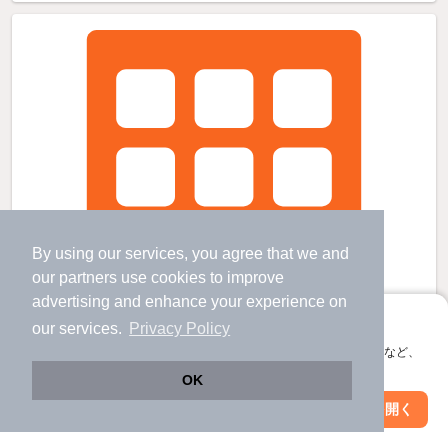
By using our services, you agree that we and
our
partners
use cookies to improve
advertising and enhance your experience on
アプリに切り替えて、サクサクお部屋探し
our services.
Privacy Policy
会員登録なしですぐ使える。マップ検索やお気に入り保存など、
アプリ限定の便利な機能が使えます！
OK
Web版で続行
アプリを開く
市区町村を変更
絞り込み条件を変更
ひまわりの賃貸物件