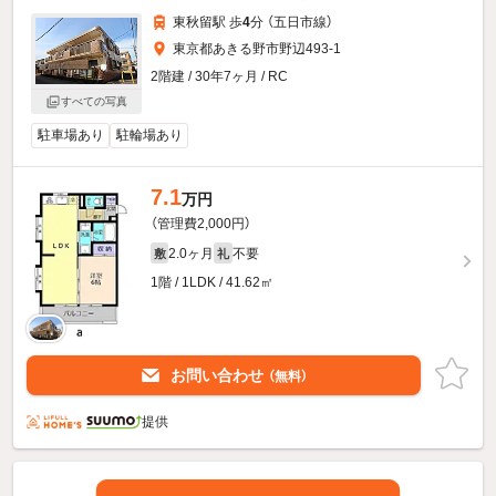
東秋留駅 歩
4
分 （五日市線）
東京都あきる野市野辺493-1
2階建 / 30年7ヶ月 / RC
すべての写真
駐車場あり
駐輪場あり
7.1
万円
（管理費2,000円）
2.0ヶ月
不要
敷
礼
1階 / 1LDK / 41.62㎡
お問い合わせ
（無料）
提供