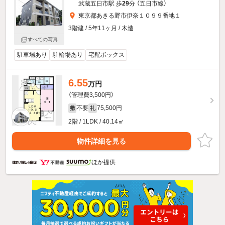
武蔵五日市駅 歩
29
分 （五日市線）
東京都あきる野市伊奈１０９９番地１
3階建 / 5年11ヶ月 / 木造
すべての写真
駐車場あり
駐輪場あり
宅配ボックス
6.55
万円
（管理費3,500円）
不要
75,500円
敷
礼
2階 / 1LDK / 40.14㎡
物件詳細を見る
ほか提供