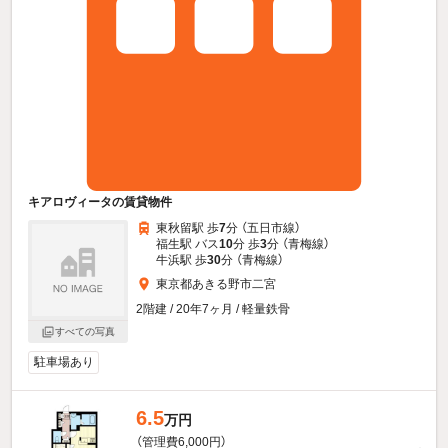
キアロヴィータの賃貸物件
東秋留駅 歩
7
分 （五日市線）
福生駅 バス
10
分 歩
3
分 （青梅線）
牛浜駅 歩
30
分 （青梅線）
東京都あきる野市二宮
2階建 / 20年7ヶ月 / 軽量鉄骨
すべての写真
駐車場あり
6.5
万円
（管理費6,000円）