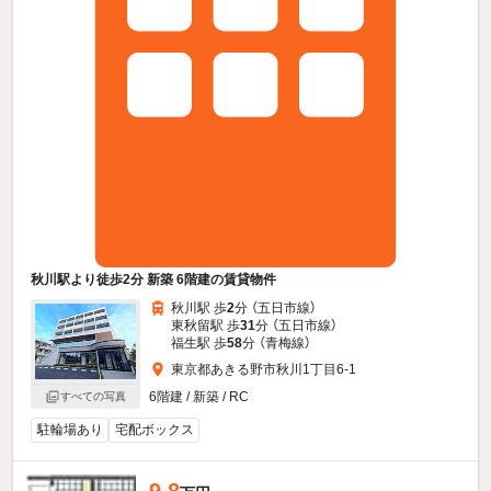
秋川駅より徒歩2分 新築 6階建の賃貸物件
秋川駅 歩
2
分 （五日市線）
東秋留駅 歩
31
分 （五日市線）
福生駅 歩
58
分 （青梅線）
東京都あきる野市秋川1丁目6-1
6階建 / 新築 / RC
すべての写真
駐輪場あり
宅配ボックス
9.8