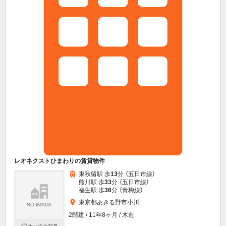
レオネクストひまわりの賃貸物件
東秋留駅 歩
13
分 （五日市線）
熊川駅 歩
33
分 （五日市線）
福生駅 歩
36
分 （青梅線）
東京都あきる野市小川
2階建 / 11年8ヶ月 / 木造