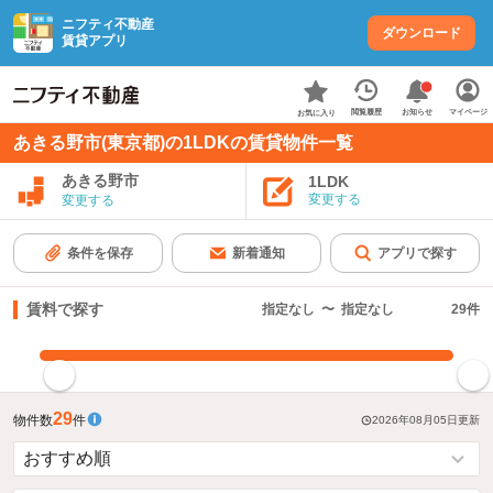
ニフティ不動産
ダウンロード
賃貸アプリ
お知らせ
閲覧履歴
マイページ
お気に入り
あきる野市(東京都)の1LDKの賃貸物件一覧
あきる野市
1LDK
変更する
変更する
条件を保存
新着通知
アプリで探す
賃料で探す
指定なし
〜
指定なし
29
件
指定した賃料で絞り込む
29
物件数
件
2026年08月05日
更新