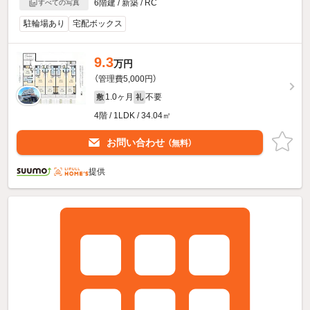
6階建 / 新築 / RC
すべての写真
駐輪場あり
宅配ボックス
9.3
万円
（管理費5,000円）
1.0ヶ月
不要
敷
礼
4階 / 1LDK / 34.04㎡
お問い合わせ
（無料）
提供