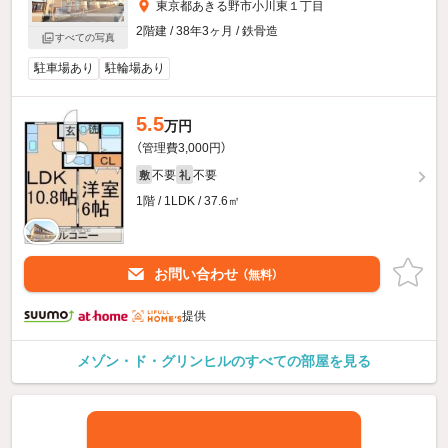
東京都あきる野市小川東１丁目
2階建 / 38年3ヶ月 / 鉄骨造
すべての写真
駐車場あり
駐輪場あり
5.5
万円
（管理費3,000円）
不要
不要
敷
礼
1階 / 1LDK / 37.6㎡
お問い合わせ
（無料）
提供
メゾン・ド・グリンヒルのすべての部屋を見る