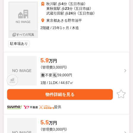
秋川駅 歩
4
分 （五日市線）
東秋留駅 歩
23
分 （五日市線）
武蔵引田駅 歩
24
分 （五日市線）
東京都あきる野市油平
2階建 / 15年1ヶ月 / 木造
すべての写真
駐車場あり
5.9
万円
（管理費3,000円）
不要
59,000円
敷
礼
1階 / 1LDK / 44.67㎡
物件詳細を見る
提供
5.5
万円
（管理費3,000円）