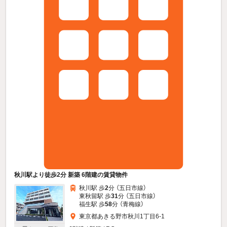
秋川駅より徒歩2分 新築 6階建の賃貸物件
秋川駅 歩
2
分 （五日市線）
東秋留駅 歩
31
分 （五日市線）
福生駅 歩
58
分 （青梅線）
東京都あきる野市秋川1丁目6-1