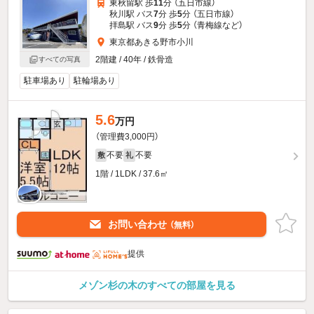
東秋留駅 歩
11
分 （五日市線）
秋川駅 バス
7
分 歩
5
分 （五日市線）
拝島駅 バス
9
分 歩
5
分 （青梅線
など
）
東京都あきる野市小川
2階建 / 40年 / 鉄骨造
すべての写真
駐車場あり
駐輪場あり
5.6
万円
（管理費3,000円）
不要
不要
敷
礼
1階 / 1LDK / 37.6㎡
お問い合わせ
（無料）
提供
メゾン杉の木のすべての部屋を見る