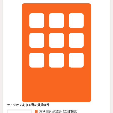
ラ・ジオンあきる野の賃貸物件
東秋留駅 歩
12
分 （五日市線）