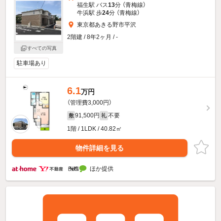
福生駅 バス
13
分 （青梅線）
牛浜駅 歩
24
分 （青梅線）
東京都あきる野市平沢
2階建 / 8年2ヶ月 / -
すべての写真
駐車場あり
6.1
万円
（管理費3,000円）
91,500円
不要
敷
礼
1階 / 1LDK / 40.82㎡
物件詳細を見る
ほか提供