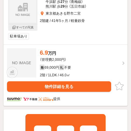
牛浜駅 歩
27
分 （青梅線）
熊川駅 歩
29
分 （五日市線）
東京都あきる野市二宮
2階建 / 41年5ヶ月 / 軽量鉄骨
すべての写真
駐車場あり
6.9
万円
（管理費2,000円）
69,000円
不要
敷
礼
2階 / 1LDK / 46.0㎡
物件詳細を見る
提供