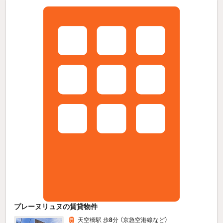
プレーヌリュヌの賃貸物件
天空橋駅 歩
8
分 （京急空港線
など
）