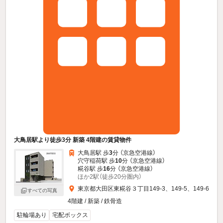
大鳥居駅より徒歩3分 新築 4階建の賃貸物件
大鳥居駅 歩
3
分 （京急空港線）
穴守稲荷駅 歩
10
分 （京急空港線）
糀谷駅 歩
16
分 （京急空港線）
ほか2駅（徒歩20分圏内）
東京都大田区東糀谷３丁目149-3、149-5、149-6
すべての写真
4階建 / 新築 / 鉄骨造
駐輪場あり
宅配ボックス