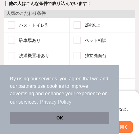
他の人はこんな条件で絞り込んでいます！
人気のこだわり条件
バス・トイレ別
2階以上
駐車場あり
ペット相談
洗濯機置場あり
独立洗面台
エアコンあり
都市ガス
By using our services, you agree that we and
温水洗浄便座
オートロック
our
partners
use cookies to improve
advertising and enhance your experience on
アプリに切り替えて、サクサクお部屋探し
コンロ2口以上
追焚き機能
our services.
Privacy Policy
会員登録なしですぐ使える。マップ検索やお気に入り保存など、
アプリ限定の便利な機能が使えます！
TV付インターホン
角部屋
OK
Web版で続行
アプリを開く
駅・沿線を変更
絞り込み条件を変更
新着のみ
インターネット無料