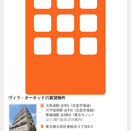
ヴィラ・オーキッドの賃貸物件
大鳥居駅 歩
3
分 （京急空港線）
穴守稲荷駅 歩
7
分 （京急空港線）
整備場駅 歩
15
分 （東京モノレ）
ほか2駅（徒歩20分圏内）
東京都大田区東糀谷３丁目8-2