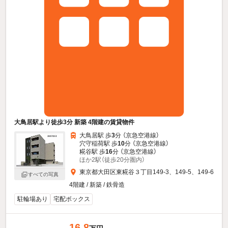
大鳥居駅より徒歩3分 新築 4階建の賃貸物件
大鳥居駅 歩
3
分 （京急空港線）
穴守稲荷駅 歩
10
分 （京急空港線）
糀谷駅 歩
16
分 （京急空港線）
ほか2駅（徒歩20分圏内）
東京都大田区東糀谷３丁目149-3、149-5、149-6
すべての写真
4階建 / 新築 / 鉄骨造
駐輪場あり
宅配ボックス
16.8