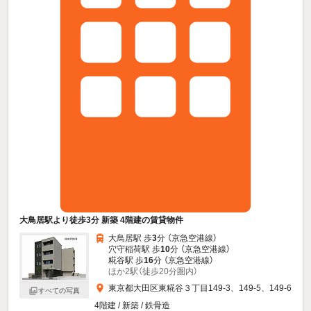
大鳥居駅より徒歩3分 新築 4階建の賃貸物件
大鳥居駅 歩
3
分 （京急空港線）
穴守稲荷駅 歩
10
分 （京急空港線）
糀谷駅 歩
16
分 （京急空港線）
ほか2駅（徒歩20分圏内）
東京都大田区東糀谷３丁目149-3、149-5、149-6
すべての写真
4階建 / 新築 / 鉄骨造