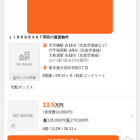
ＬＩＢＲＧＲＡＮＴ羽田の賃貸物件
天空橋駅 歩
11
分 （京急空港線
など
）
穴守稲荷駅 歩
5
分 （京急空港線）
大鳥居駅 歩
12
分 （京急空港線）
ほか1駅（徒歩20分圏内）
東京都大田区羽田3丁目
6階建 / 4年10ヶ月 / 鉄筋コンクリート
すべての写真
宅配ボックス
13.5
万円
（管理費10,000円）
135,000円
270,000円
敷
礼
4階 / 1LDK / 38.31㎡