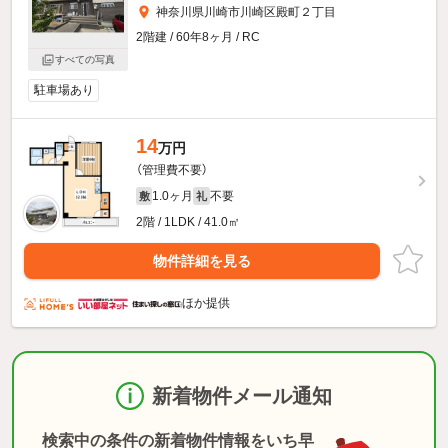
神奈川県川崎市川崎区殿町２丁目
2階建 / 60年8ヶ月 / RC
すべての写真
駐車場あり
14
万円
（管理費不要）
1.0ヶ月
不要
敷
礼
2階 / 1LDK / 41.0㎡
物件詳細を見る
ほか提供
新着物件メール通知
検索中の条件の新着物件情報をいち早