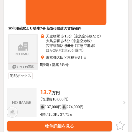
穴守稲荷駅より徒歩7分 新築 5階建の賃貸物件
天空橋駅 歩
13
分 （京急空港線
など
）
大鳥居駅 歩
5
分 （京急空港線）
穴守稲荷駅 歩
6
分 （京急空港線）
ほか2駅（徒歩20分圏内）
東京都大田区東糀谷3丁目
5階建 / 新築 / 鉄骨
すべての写真
宅配ボックス
13.7
万円
（管理費10,000円）
137,000円
274,000円
敷
礼
4階 / 1LDK / 37.71㎡
物件詳細を見る