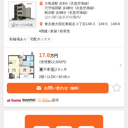
大鳥居駅 歩
3
分 （京急空港線）
穴守稲荷駅 歩
10
分 （京急空港線）
糀谷駅 歩
16
分 （京急空港線）
ほか2駅（徒歩20分圏内）
東京都大田区東糀谷３丁目149-3、149-5、149-6
すべての写真
4階建 / 新築 / 鉄骨造
駐輪場あり
宅配ボックス
17.6
万円
（管理費12,000円）
不要
2.0ヶ月
敷
礼
2階 / 1LDK / 40.06㎡
お問い合わせ
（無料）
提供