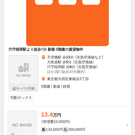
穴守稲荷駅より徒歩7分 新築 5階建の賃貸物件
天空橋駅 歩
13
分 （京急空港線
など
）
大鳥居駅 歩
5
分 （京急空港線）
穴守稲荷駅 歩
6
分 （京急空港線）
ほか2駅（徒歩20分圏内）
東京都大田区東糀谷3丁目
5階建 / 新築 / 鉄骨
すべての写真
宅配ボックス
13.4
万円
（管理費10,000円）
134,000円
268,000円
敷
礼