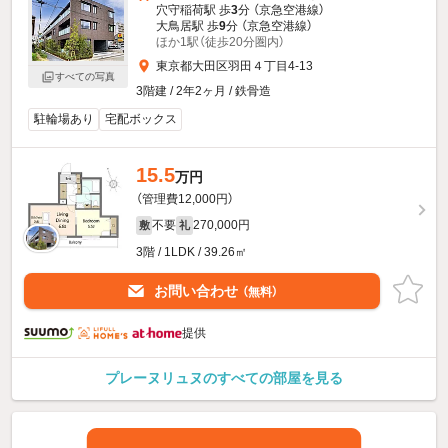
穴守稲荷駅 歩
3
分 （京急空港線）
大鳥居駅 歩
9
分 （京急空港線）
ほか1駅（徒歩20分圏内）
東京都大田区羽田４丁目4-13
すべての写真
3階建 / 2年2ヶ月 / 鉄骨造
駐輪場あり
宅配ボックス
15.5
万円
（管理費12,000円）
不要
270,000円
敷
礼
3階 / 1LDK / 39.26㎡
お問い合わせ
（無料）
提供
プレーヌリュヌのすべての部屋を見る