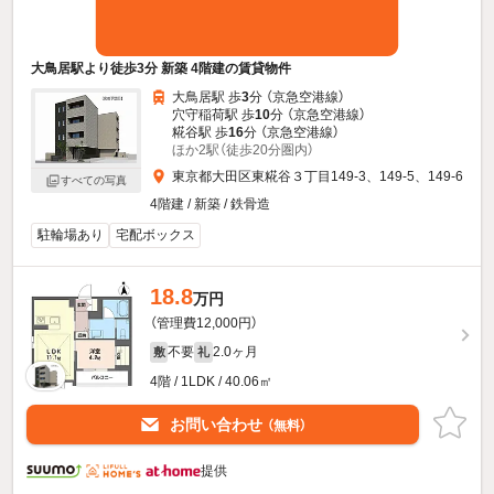
大鳥居駅より徒歩3分 新築 4階建の賃貸物件
大鳥居駅 歩
3
分 （京急空港線）
穴守稲荷駅 歩
10
分 （京急空港線）
糀谷駅 歩
16
分 （京急空港線）
ほか2駅（徒歩20分圏内）
東京都大田区東糀谷３丁目149-3、149-5、149-6
すべての写真
4階建 / 新築 / 鉄骨造
駐輪場あり
宅配ボックス
18.8
万円
（管理費12,000円）
不要
2.0ヶ月
敷
礼
4階 / 1LDK / 40.06㎡
お問い合わせ
（無料）
提供