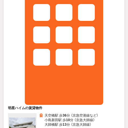
明星ハイムの賃貸物件
天空橋駅 歩
36
分 （京急空港線
など
）
小島新田駅 歩
10
分 （京急大師線）
大師橋駅 歩
13
分 （京急大師線）