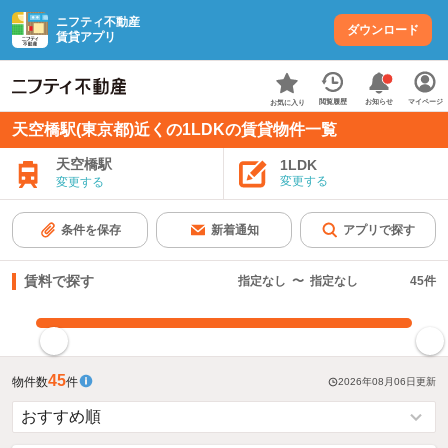
ニフティ不動産
ダウンロード
賃貸アプリ
お知らせ
閲覧履歴
マイページ
お気に入り
天空橋駅(東京都)近くの1LDKの賃貸物件一覧
天空橋駅
1LDK
変更する
変更する
条件を保存
新着通知
アプリで探す
賃料で探す
指定なし
〜
指定なし
45
件
指定した賃料で絞り込む
45
物件数
件
2026年08月06日
更新