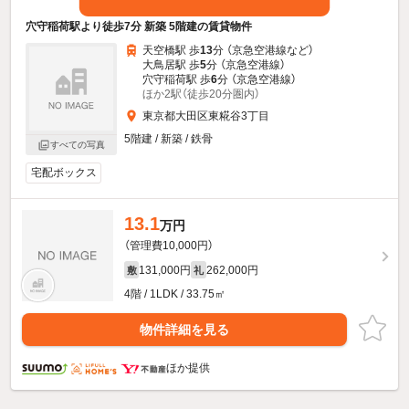
穴守稲荷駅より徒歩7分 新築 5階建の賃貸物件
天空橋駅 歩
13
分 （京急空港線
など
）
大鳥居駅 歩
5
分 （京急空港線）
穴守稲荷駅 歩
6
分 （京急空港線）
ほか2駅（徒歩20分圏内）
東京都大田区東糀谷3丁目
5階建 / 新築 / 鉄骨
すべての写真
宅配ボックス
13.1
万円
（管理費10,000円）
131,000円
262,000円
敷
礼
4階 / 1LDK / 33.75㎡
物件詳細を見る
ほか提供