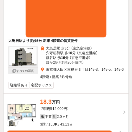
大鳥居駅より徒歩3分 新築 4階建の賃貸物件
大鳥居駅 歩
3
分 （京急空港線）
穴守稲荷駅 歩
10
分 （京急空港線）
糀谷駅 歩
16
分 （京急空港線）
ほか2駅（徒歩20分圏内）
東京都大田区東糀谷３丁目149-3、149-5、149-6
すべての写真
4階建 / 新築 / 鉄骨造
駐輪場あり
宅配ボックス
18.3
万円
（管理費12,000円）
不要
2.0ヶ月
敷
礼
3階 / 1LDK / 43.13㎡