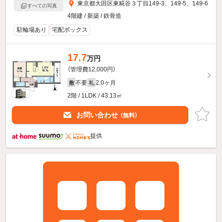
東京都大田区東糀谷３丁目149-3、149-5、149-6
すべての写真
4階建 / 新築 / 鉄骨造
駐輪場あり
宅配ボックス
17.7
万円
（管理費12,000円）
不要
2.0ヶ月
敷
礼
2階 / 1LDK / 43.13㎡
お問い合わせ
（無料）
提供