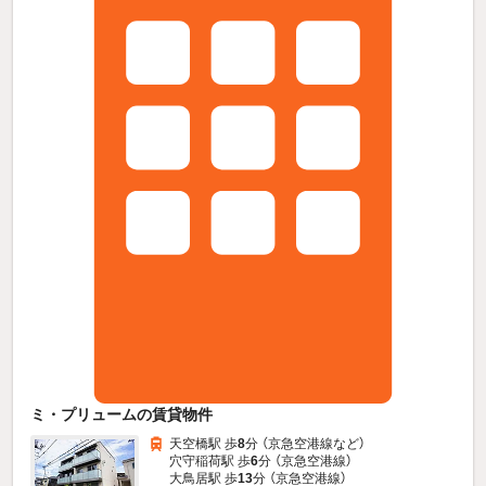
ミ・プリュームの賃貸物件
天空橋駅 歩
8
分 （京急空港線
など
）
穴守稲荷駅 歩
6
分 （京急空港線）
大鳥居駅 歩
13
分 （京急空港線）