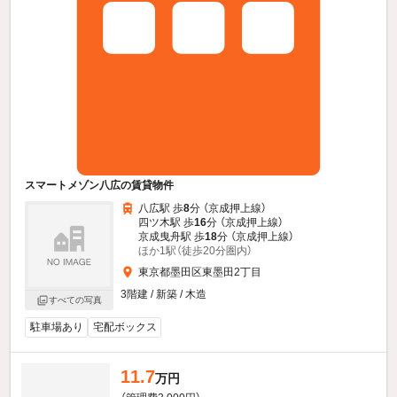
スマートメゾン八広の賃貸物件
八広駅 歩
8
分 （京成押上線）
四ツ木駅 歩
16
分 （京成押上線）
京成曳舟駅 歩
18
分 （京成押上線）
ほか1駅（徒歩20分圏内）
東京都墨田区東墨田2丁目
3階建 / 新築 / 木造
すべての写真
駐車場あり
宅配ボックス
11.7
万円