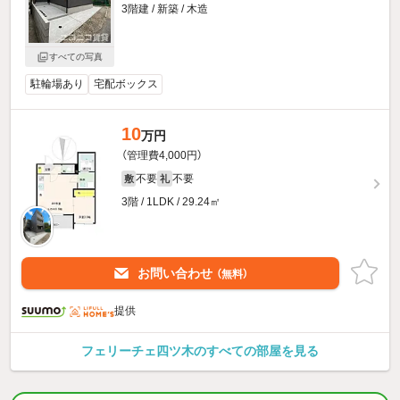
3階建 / 新築 / 木造
すべての写真
駐輪場あり
宅配ボックス
10
万円
（管理費4,000円）
不要
不要
敷
礼
3階 / 1LDK / 29.24㎡
お問い合わせ
（無料）
提供
フェリーチェ四ツ木のすべての部屋を見る