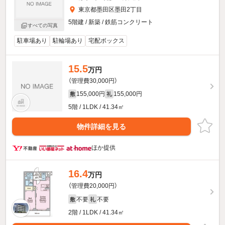
東京都墨田区墨田2丁目
5階建 / 新築 / 鉄筋コンクリート
すべての写真
駐車場あり
駐輪場あり
宅配ボックス
15.5
万円
（管理費30,000円）
155,000円
155,000円
敷
礼
5階 / 1LDK / 41.34㎡
物件詳細を見る
ほか提供
16.4
万円
（管理費20,000円）
不要
不要
敷
礼
2階 / 1LDK / 41.34㎡