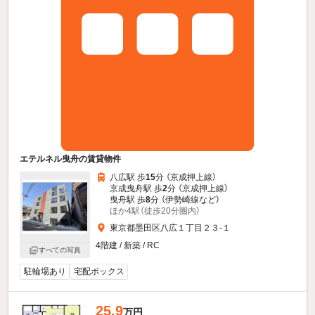
エテルネル曳舟の賃貸物件
八広駅 歩
15
分 （京成押上線）
京成曳舟駅 歩
2
分 （京成押上線）
曳舟駅 歩
8
分 （伊勢崎線
など
）
ほか4駅（徒歩20分圏内）
東京都墨田区八広１丁目２３-１
4階建 / 新築 / RC
すべての写真
駐輪場あり
宅配ボックス
25.9
万円