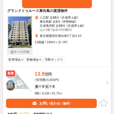
グランドトゥルース東向島の賃貸物件
八広駅 歩
10
分 （京成押上線）
東向島駅 歩
2
分 （伊勢崎線）
京成曳舟駅 歩
10
分 （京成押上線）
ほか2駅（徒歩20分圏内）
東京都墨田区東向島5丁目4-10
12階建 / 18年5ヶ月 / RC
すべての写真
駐車場あり
駐輪場あり
宅配ボックス
13.9
新着
万円
（管理費15,000円）
不要
不要
敷
礼
8階 / 1LDK / 41.75㎡
お問い合わせ
（無料）
提供