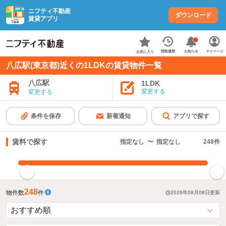
ニフティ不動産
ダウンロード
賃貸アプリ
お知らせ
閲覧履歴
マイページ
お気に入り
八広駅(東京都)近くの1LDKの賃貸物件一覧
八広駅
1LDK
変更する
変更する
条件を保存
新着通知
アプリで探す
賃料で探す
指定なし
〜
指定なし
248
件
指定した賃料で絞り込む
248
物件数
件
2026年08月08日
更新