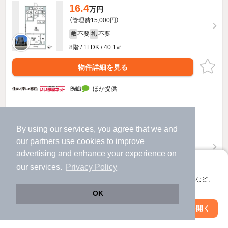
16.4
万円
（管理費15,000円）
不要
不要
敷
礼
8階 / 1LDK / 40.1㎡
物件詳細を見る
ほか提供
16
万円
（管理費15,000円）
By using our services, you agree that we and
不要
不要
our
partners
use cookies to improve
敷
礼
advertising and enhance your experience on
4階 / 1LDK / 41.13㎡
アプリに切り替えて、サクサクお部屋探し
our services.
Privacy Policy
会員登録なしですぐ使える。マップ検索やお気に入り保存など、
アプリ限定の便利な機能が使えます！
OK
お問い合わせ
（無料）
Web版で続行
アプリを開く
駅・沿線を変更
絞り込み条件を変更
ほか提供