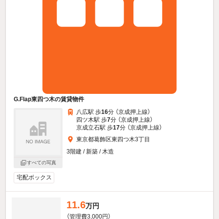
G.Flap東四つ木の賃貸物件
八広駅 歩
16
分 （京成押上線）
四ツ木駅 歩
7
分 （京成押上線）
京成立石駅 歩
17
分 （京成押上線）
東京都葛飾区東四つ木3丁目
3階建 / 新築 / 木造
すべての写真
宅配ボックス
11.6
万円
（管理費3,000円）