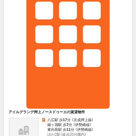
アイルグランデ押上ノースドゥーエの賃貸物件
八広駅 歩
17
分 （京成押上線）
鐘ヶ淵駅 歩
7
分 （伊勢崎線）
東向島駅 歩
11
分 （伊勢崎線）
ほか2駅（徒歩20分圏内）