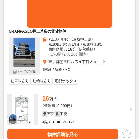
GRANPASEO押上八広の賃貸物件
八広駅 歩
8
分 （京成押上線）
京成曳舟駅 歩
14
分 （京成押上線）
東向島駅 歩
16
分 （伊勢崎線）
ほか3駅（徒歩20分圏内）
東京都墨田区八広４丁目３９-１２
9階建 / 新築 / RC
すべての写真
駐車場あり
駐輪場あり
宅配ボックス
16
万円
（管理費15,000円）
不要
不要
敷
礼
4階 / 1LDK / 40.1㎡
物件詳細を見る