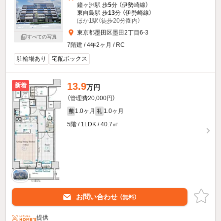
鐘ヶ淵駅 歩
5
分 （伊勢崎線）
東向島駅 歩
13
分 （伊勢崎線）
ほか1駅（徒歩20分圏内）
東京都墨田区墨田2丁目6-3
すべての写真
7階建 / 4年2ヶ月 / RC
駐輪場あり
宅配ボックス
13.9
新着
万円
（管理費20,000円）
1.0ヶ月
1.0ヶ月
敷
礼
5階 / 1LDK / 40.7㎡
お問い合わせ
（無料）
提供