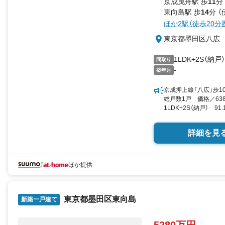
京成曳舟駅 歩
11
分
東向島駅 歩
14
分 
ほか2駅（徒歩20分
東京都墨田区八広
1LDK+2S（納戸）
間取り
-
築年月
京成押上線「八広」歩
総戸数1戸 価格／6
1LDK+2S（納戸） 91
択 by SUUMO
詳細を見
ほか提供
東京都墨田区東向島
新築一戸建て