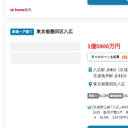
提供
東京都墨田区八広
新築一戸建て
1億5900万円
月々のローンを試算
八広駅 歩
8
分 （京
京成曳舟駅 歩
11
分
東京都墨田区八広
6LDK
15
間取り
建物面積
京成押上線「八広」歩8
以内 販売戸数1戸 価
４ 6LDK 154.59
SUUMO