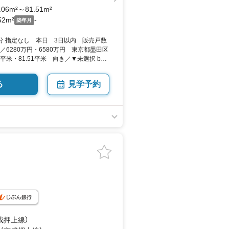
.06m²～81.51m²
52m²
-
築年月
分 指定なし 本日 3日以内 販売戸数
／6280万円・6580万円 東京都墨田区
6平米・81.51平米 向き／▼未選択 by
る
見学予約
成押上線）