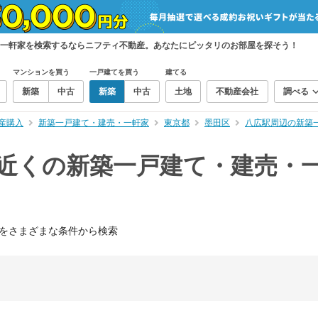
・一軒家を検索するならニフティ不動産。あなたにピッタリのお部屋を探そう！
マンションを買う
一戸建てを買う
建てる
新築
中古
新築
中古
土地
不動産会社
調べる
産購入
新築一戸建て・建売・一軒家
東京都
墨田区
八広駅周辺の新築
）近くの新築一戸建て・建売・
をさまざまな条件から検索