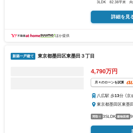
3LDK 82.38平米 
詳細を見
ほか提供
東京都墨田区東墨田３丁目
新築一戸建て
4,790万円
月々のローンを試算
八広駅 歩
13
分 （京
東京都墨田区東墨
3SLDK
9
間取り
建物面積