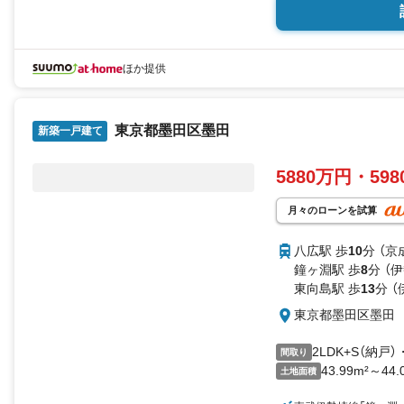
ほか提供
東京都墨田区墨田
新築一戸建て
5880万円・59
月々のローンを試算
八広駅 歩
10
分 （京
鐘ヶ淵駅 歩
8
分 （
東向島駅 歩
13
分 
東京都墨田区墨田
2LDK+S（納戸）
間取り
43.99m²～44.
土地面積