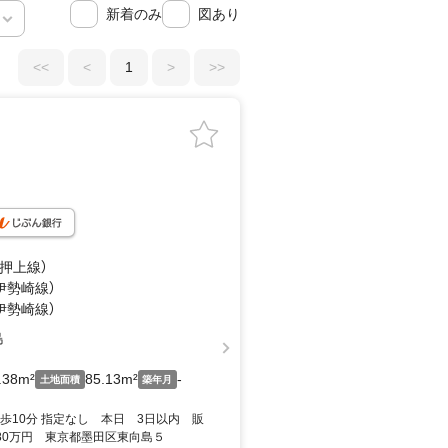
新着のみ
図あり
<<
<
1
>
>>
成押上線）
（伊勢崎線）
（伊勢崎線）
島
.38m²
85.13m²
-
土地面積
築年月
歩10分 指定なし 本日 3日以内 販
680万円 東京都墨田区東向島５