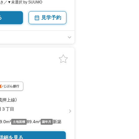
向き／▼未選択 by SUUMO
る
見学予約
成押上線）
田３丁目
9.0m²
89.4m²
新築
土地面積
築年月
詳細を見る