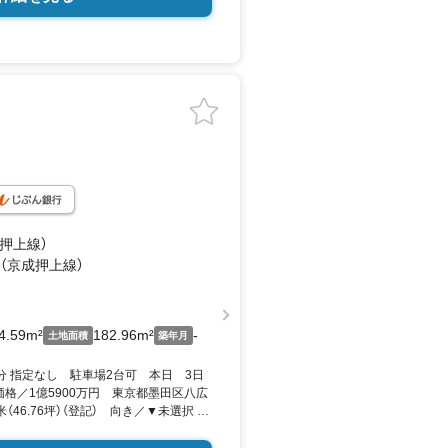
成押上線）
 （京成押上線）
4.59m²
182.96m²
-
土地面積
築年月
分 指定なし 駐車場2台可 本日 3日
格／1億5900万円 東京都墨田区八広
平米（46.76坪）（登記） 向き／▼未選択 by