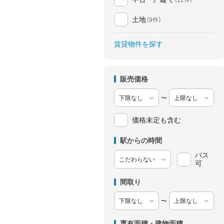
土地
（9件）
賃貸物件を探す
販売価格
〜
価格未定も含む
駅からの時間
バス
可
間取り
〜
専有面積・建物面積