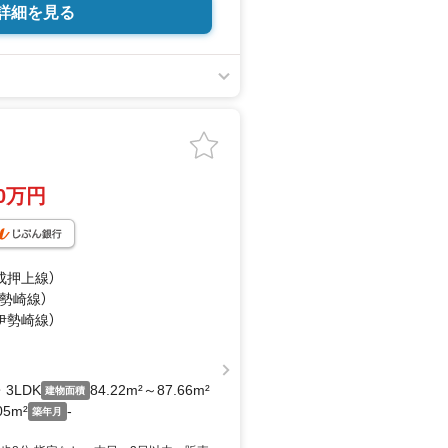
詳細を見る
80万円
成押上線）
伊勢崎線）
（伊勢崎線）
・3LDK
84.22m²～87.66m²
建物面積
05m²
-
築年月