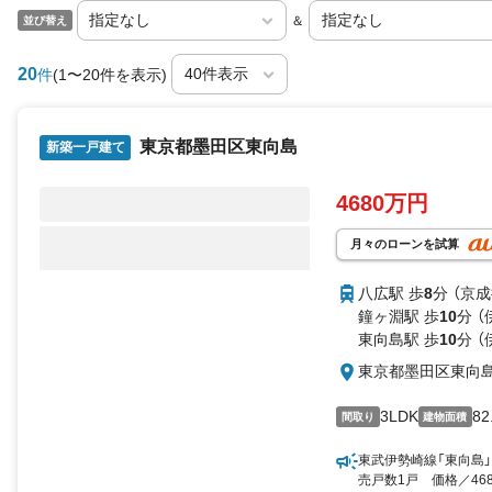
＆
並び替え
20
件
(1〜20件を表示)
東京都墨田区東向島
新築一戸建て
4680万円
月々のローンを試算
八広駅 歩
8
分 （京
鐘ヶ淵駅 歩
10
分 
東向島駅 歩
10
分 
東京都墨田区東向
3LDK
82
間取り
建物面積
東武伊勢崎線「東向島」
売戸数1戸 価格／4