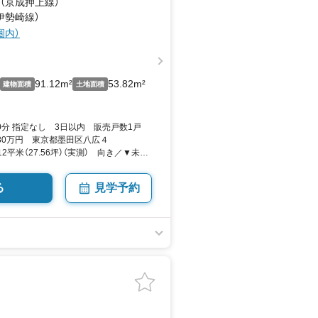
 （京成押上線）
（伊勢崎線）
圏内）
91.12m²
53.82m²
建物面積
土地面積
10分 指定なし 3日以内 販売戸数1戸
380万円 東京都墨田区八広４
.12平米（27.56坪）（実測） 向き／▼未選
る
見学予約