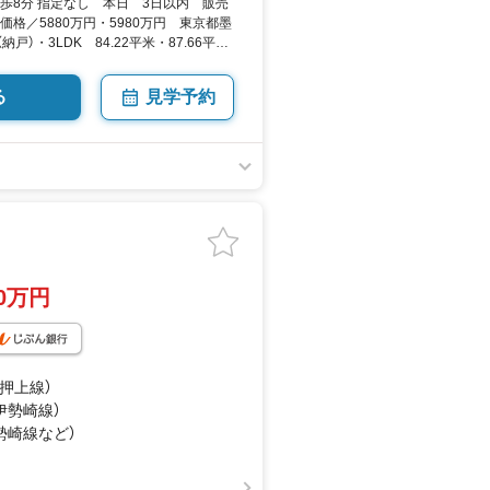
歩8分 指定なし 本日 3日以内 販売
価格／5880万円・5980万円 東京都墨
納戸）・3LDK 84.22平米・87.66平
 SUUMO
る
見学予約
80万円
成押上線）
（伊勢崎線）
伊勢崎線
など
）