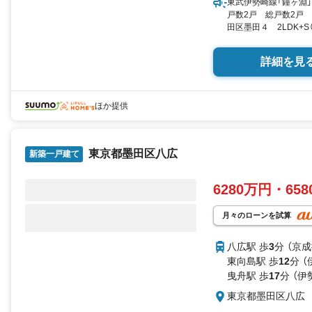
東武伊勢崎線「鐘ヶ淵」
戸数2戸 総戸数2戸 
田区墨田４ 2LDK+S（
米 向き／▼未選択 by
詳細を見
ほか提供
東京都墨田区八広
新築一戸建て
6280万円・65
月々のローンを試算
八広駅 歩
3
分 （京
東向島駅 歩
12
分 
曳舟駅 歩
17
分 （
東京都墨田区八広