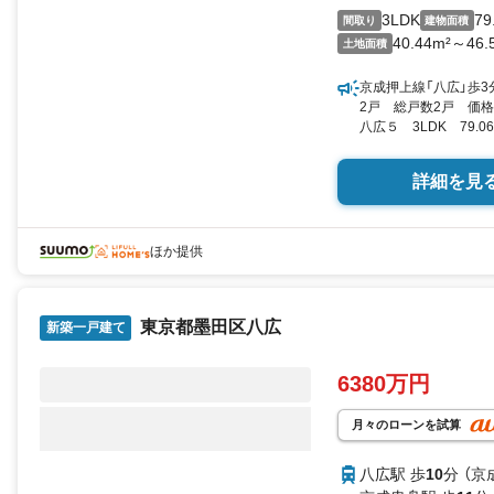
3LDK
79
間取り
建物面積
40.44m²～46.
土地面積
京成押上線「八広」歩3
2戸 総戸数2戸 価格
八広５ 3LDK 79.0
SUUMO
詳細を見
ほか提供
東京都墨田区八広
新築一戸建て
6380万円
月々のローンを試算
八広駅 歩
10
分 （京