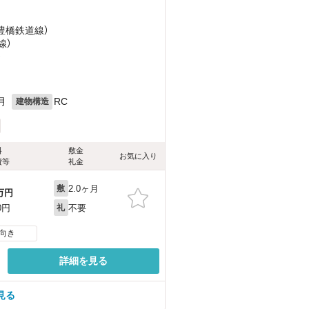
（豊橋鉄道線）
線）
）
目
月
RC
建物構造
料
敷金
お気に入り
費等
礼金
2.0ヶ月
敷
万円
不要
0円
礼
向き
詳細を見る
見る