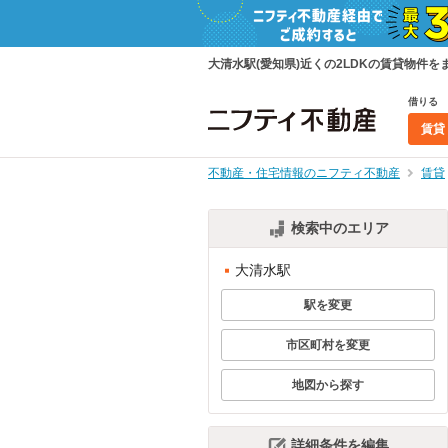
大清水駅(愛知県)近くの2LDKの賃貸物
借りる
賃貸
不動産・住宅情報のニフティ不動産
賃貸
検索中のエリア
大清水駅
駅を変更
市区町村を変更
地図から探す
詳細条件を編集