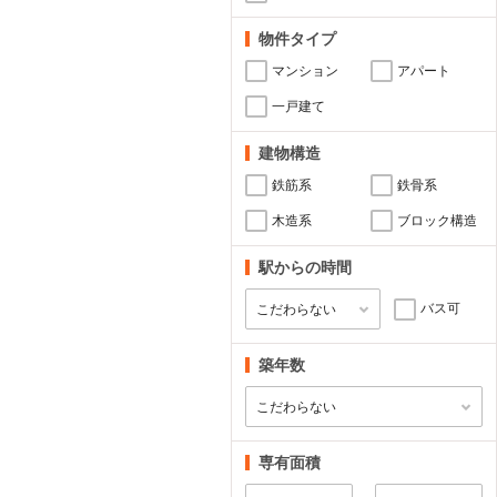
物件タイプ
マンション
アパート
一戸建て
建物構造
鉄筋系
鉄骨系
木造系
ブロック構造
駅からの時間
バス可
築年数
専有面積