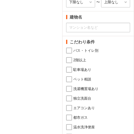
〜
建物名
こだわり条件
バス・トイレ別
2階以上
駐車場あり
ペット相談
洗濯機置場あり
独立洗面台
エアコンあり
都市ガス
温水洗浄便座