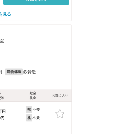
を見る
線）
）
月
鉄骨造
建物構造
料
敷金
お気に入り
費等
礼金
不要
敷
万円
不要
0円
礼