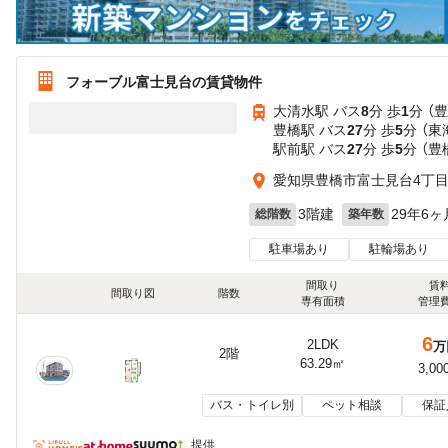
フォーブル富士見台の賃貸物件
大清水駅 バス
8
分 歩
1
分 （
豊橋駅 バス
27
分 歩
5
分 （
駅前駅 バス
27
分 歩
5
分 （
愛知県豊橋市富士見台4丁
3階建
29年6ヶ
総階数
築年数
駐車場あり
駐輪場あり
間取り
賃
間取り図
階数
専有面積
管理
6
2LDK
万
2階
63.29㎡
3,00
バス・トイレ別
ペット相談
保証
提供