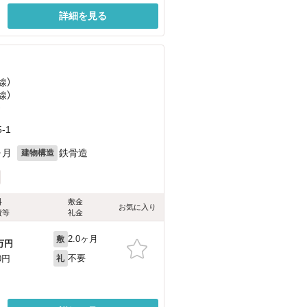
詳細を見る
線）
線）
）
-1
ヶ月
鉄骨造
建物構造
料
敷金
お気に入り
費等
礼金
2.0ヶ月
敷
万円
不要
0円
礼