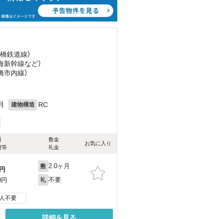
豊橋鉄道線）
東海新幹線
など
）
豊橋市内線）
目
月
RC
建物構造
料
敷金
お気に入り
費等
礼金
2.0ヶ月
敷
円
不要
0円
礼
人不要
詳細を見る