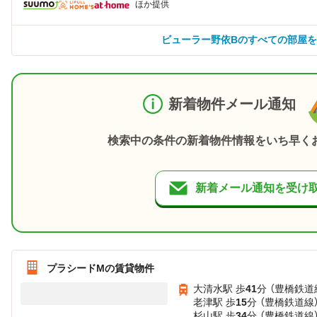
ほか提供
ビューラー野依Bのすべての部屋
新着物件メール通知
検索中の条件の新着物件情報をいち早く
新着メール通知を受け
プラシードMの賃貸物件
大清水駅 歩
41
分 （豊橋鉄道
老津駅 歩
15
分 （豊橋鉄道線
杉山駅 歩
34
分 （豊橋鉄道線