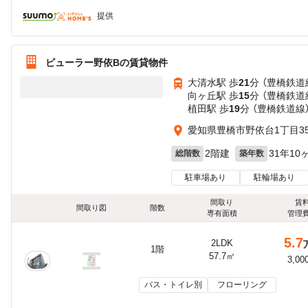
提供
ビューラー野依Bの賃貸物件
大清水駅 歩
21
分 （豊橋鉄道
向ヶ丘駅 歩
15
分 （豊橋鉄道
植田駅 歩
19
分 （豊橋鉄道線
愛知県豊橋市野依台1丁目35
2階建
31年10
総階数
築年数
駐車場あり
駐輪場あり
間取り
賃
間取り図
階数
専有面積
管理
5.7
2LDK
1階
57.7㎡
3,00
バス・トイレ別
フローリング