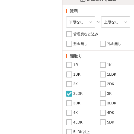
賃料
〜
管理費など込み
敷金無し
礼金無し
間取り
1R
1K
1DK
1LDK
2K
2DK
2LDK
3K
3DK
3LDK
4K
4DK
4LDK
5DK
5LDK以上