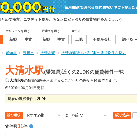
件をまとめて検索、ニフティ不動産。あなたにピッタリの賃貸物件をみつけよう！
マンションを買う
一戸建てを買う
建てる
新築
中古
新築
中古
土地
不動産会社
調べる
愛知県
豊橋市
大清水駅
大清水駅近くの2LDKの賃貸物件を探す
大清水駅
(愛知県)近くの2LDKの賃貸物件一覧
大清水駅
の賃貸物件をさまざまなこだわり条件から検索できます。
2026年08月04日
更新
現在の選択条件：
2LDK
絞り込み
並び替え
＆
11
物件数
件