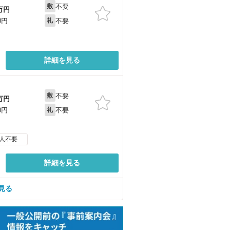
不要
敷
万円
不要
0円
礼
詳細を見る
不要
敷
万円
不要
0円
礼
人不要
詳細を見る
見る