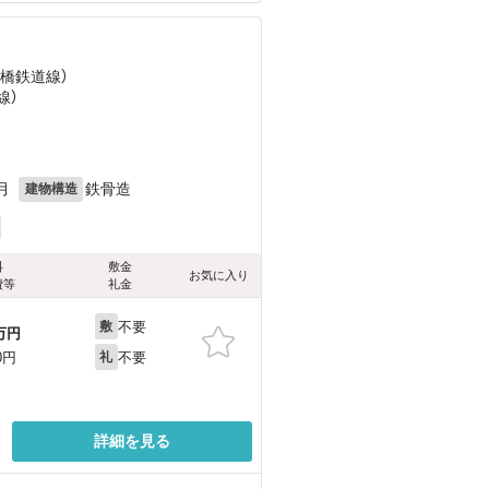
豊橋鉄道線）
線）
）
目
月
鉄骨造
建物構造
料
敷金
お気に入り
費等
礼金
不要
敷
万円
不要
0円
礼
詳細を見る