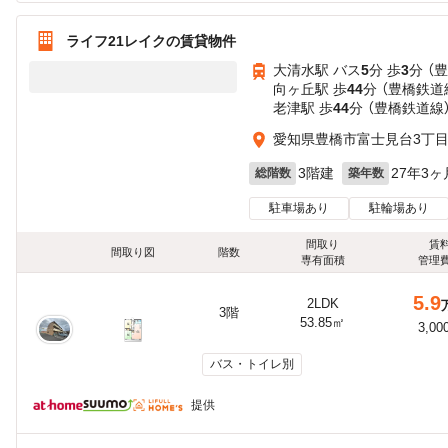
ライフ21レイクの賃貸物件
大清水駅 バス
5
分 歩
3
分 （
向ヶ丘駅 歩
44
分 （豊橋鉄道
老津駅 歩
44
分 （豊橋鉄道線
愛知県豊橋市富士見台3丁
3階建
27年3ヶ
総階数
築年数
駐車場あり
駐輪場あり
間取り
賃
間取り図
階数
専有面積
管理
5.9
2LDK
3階
53.85㎡
3,00
バス・トイレ別
提供