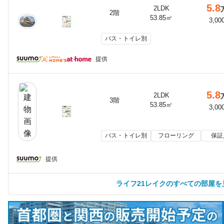
5.8
2LDK
2階
53.85㎡
3,00
バス・トイレ別
提供
5.8
2LDK
3階
53.85㎡
3,00
バス・トイレ別
フローリング
保証
提供
ライフ21レイクのすべての部屋を