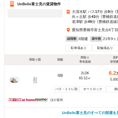
UnBelle富士見の賃貸物件
大清水駅 バス
17
分 歩
9
分 
向ヶ丘駅 歩
43
分 （豊橋鉄道
老津駅 歩
49
分 （豊橋鉄道線
愛知県豊橋市富士見台6丁
6階建
21年9ヶ
総階数
築年数
駐車場あり
駐輪場あり
間取り
賃
間取り図
階数
専有面積
管理
6.2
2LDK
6階
65.52㎡
5,00
バス・トイレ別
オートロック
南
ほか提供
UnBelle富士見のすべての部屋を