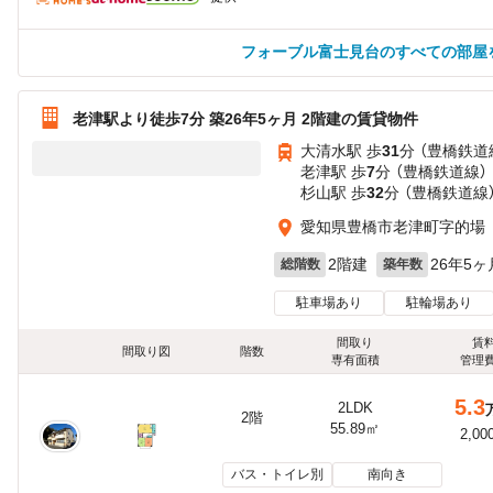
フォーブル富士見台のすべての部屋
老津駅より徒歩7分 築26年5ヶ月 2階建の賃貸物件
大清水駅 歩
31
分 （豊橋鉄道
老津駅 歩
7
分 （豊橋鉄道線）
杉山駅 歩
32
分 （豊橋鉄道線
愛知県豊橋市老津町字的場
2階建
26年5ヶ
総階数
築年数
駐車場あり
駐輪場あり
間取り
賃
間取り図
階数
専有面積
管理
5.3
2LDK
2階
55.89㎡
2,00
バス・トイレ別
南向き