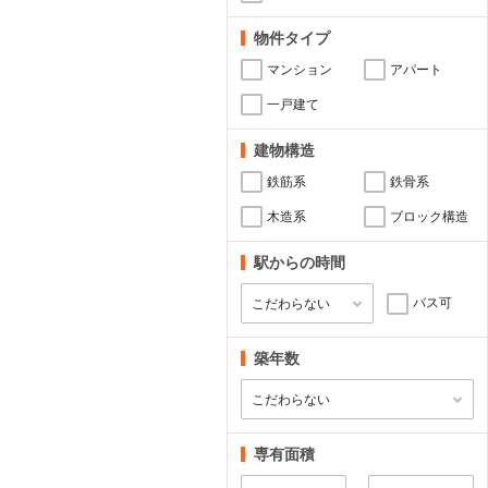
物件タイプ
マンション
アパート
一戸建て
建物構造
鉄筋系
鉄骨系
木造系
ブロック構造
駅からの時間
バス可
築年数
専有面積