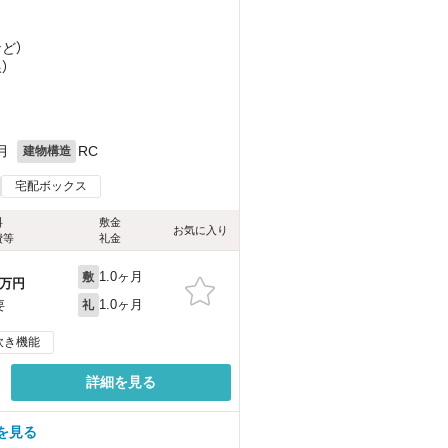
）
など
）
）
月
RC
建物構造
宅配ボックス
料
敷金
お気に入り
費等
礼金
1.0ヶ月
敷
万円
1.0ヶ月
要
礼
炊き機能
詳細を見る
を見る