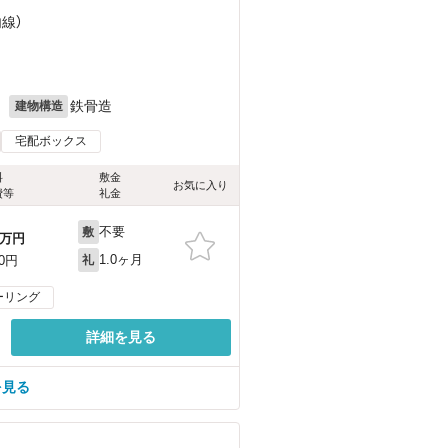
内線）
月
鉄骨造
建物構造
宅配ボックス
料
敷金
お気に入り
費等
礼金
不要
敷
万円
1.0ヶ月
00円
礼
ーリング
詳細を見る
を見る