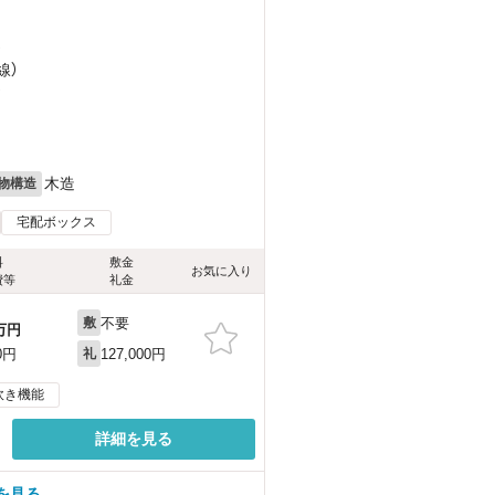
）
線）
）
木造
物構造
宅配ボックス
料
敷金
お気に入り
費等
礼金
不要
敷
万円
127,000円
0円
礼
炊き機能
詳細を見る
を見る