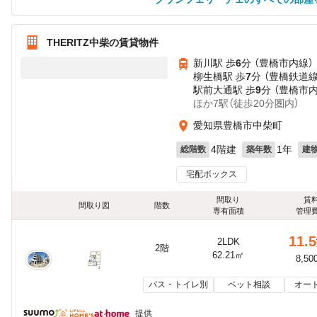
THERITZ中柴の賃貸物件
新川駅 歩
6
分 （豊橋市内線）
柳生橋駅 歩
7
分 （豊橋鉄道線
駅前大通駅 歩
9
分 （豊橋市
ほか7駅（徒歩20分圏内）
愛知県豊橋市中柴町
4階建
1年
総階数
築年数
建
宅配ボックス
間取り
賃
間取り図
階数
専有面積
管理
11.5
2LDK
2階
62.21㎡
8,50
バス・トイレ別
ペット相談
オー
提供