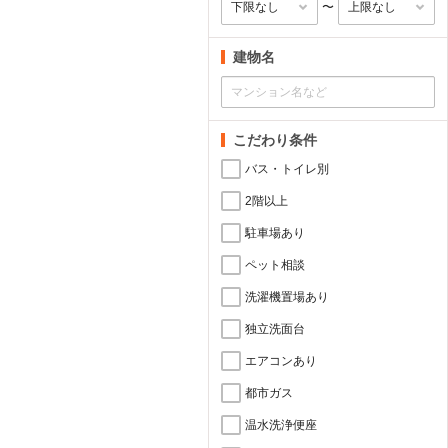
〜
建物名
こだわり条件
バス・トイレ別
2階以上
駐車場あり
ペット相談
洗濯機置場あり
独立洗面台
エアコンあり
都市ガス
温水洗浄便座