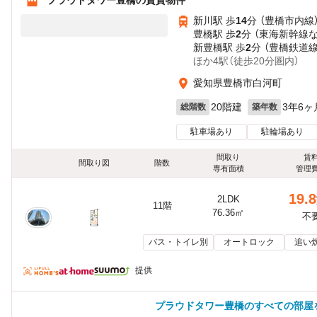
新川駅 歩
14
分 （豊橋市内線
豊橋駅 歩
2
分 （東海新幹線
新豊橋駅 歩
2
分 （豊橋鉄道線
ほか4駅（徒歩20分圏内）
愛知県豊橋市白河町
20階建
3年6ヶ
総階数
築年数
駐車場あり
駐輪場あり
間取り
賃
間取り図
階数
専有面積
管理
19.8
2LDK
11階
76.36㎡
不
バス・トイレ別
オートロック
追い
提供
プラウドタワー豊橋のすべての部屋