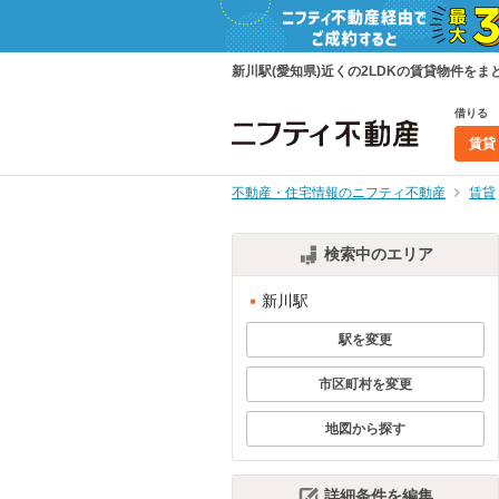
新川駅(愛知県)近くの2LDKの賃貸物件を
借りる
賃貸
不動産・住宅情報のニフティ不動産
賃貸
検索中のエリア
新川駅
駅を変更
市区町村を変更
地図から探す
詳細条件を編集