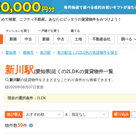
まとめて検索、ニフティ不動産。あなたにピッタリの賃貸物件をみつけよう！
マンションを買う
一戸建てを買う
建てる
新築
中古
新築
中古
土地
不動産会社
調べる
愛知県
豊橋市
新川駅
新川駅近くの2LDKの賃貸物件を探す
新川駅
(愛知県)近くの2LDKの賃貸物件一覧
新川駅
の賃貸物件をさまざまなこだわり条件から検索できます。
2026年08月07日
更新
現在の選択条件：
2LDK
絞り込み
並び替え
＆
59
物件数
件