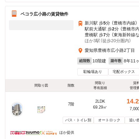
ペコラ広小路の賃貸物件
新川駅 歩
5
分 （豊橋市内線）
駅前大通駅 歩
2
分 （豊橋市
豊橋駅 歩
7
分 （東海新幹線
ほか3駅（徒歩20分圏内）
愛知県豊橋市広小路2丁目
10階建
8年11
総階数
築年数
駐輪場あり
宅配ボックス
間取り
賃
間取り図
階数
専有面積
管理
14.2
2LDK
7階
69.29㎡
7,00
バス・トイレ別
オートロック
追い
ほか提供