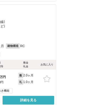
内線）
など
）
ヶ月
RC
建物構造
料
敷金
お気に入り
費等
礼金
2.0ヶ月
敷
万円
1.0ヶ月
0円
礼
炊き機能
詳細を見る