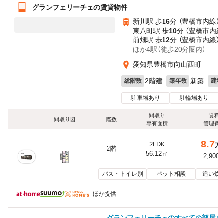
グランフェリーチェの賃貸物件
新川駅 歩
16
分 （豊橋市内線
東八町駅 歩
10
分 （豊橋市内
前畑駅 歩
12
分 （豊橋市内線
ほか4駅（徒歩20分圏内）
愛知県豊橋市向山西町
2階建
新築
総階数
築年数
建
駐車場あり
駐輪場あり
間取り
賃
間取り図
階数
専有面積
管理
8.7
2LDK
2階
56.12㎡
2,90
バス・トイレ別
ペット相談
追い
ほか提供
グランフェリーチェのすべての部屋