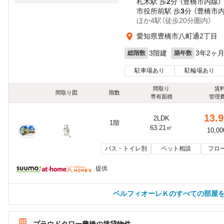
札木駅 歩
2
分 （豊橋市内線）
市役所前駅 歩
3
分 （豊橋市
ほか4駅（徒歩20分圏内）
愛知県豊橋市八町通2丁目
3階建
3年2ヶ
総階数
築年数
駐車場あり
駐輪場あり
間取り
賃
間取り図
階数
専有面積
管理
13.9
2LDK
1階
63.21㎡
10,0
バス・トイレ別
ペット相談
フロ
提供
ベルフィオーレＫのすべての部屋
プラウドタワー豊橋の賃貸物件