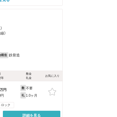
）
内線）
鉄骨造
物構造
料
敷金
お気に入り
費等
礼金
不要
敷
万円
1.0ヶ月
0円
礼
トロック
詳細を見る