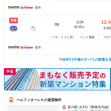
提供
新着
12.4
2LDK
3階
60.65㎡
8,50
バス・トイレ別
ペット相談
フロ
提供
THERITZ中柴のすべての部屋を
ベルフィオーレＫの賃貸物件
新川駅 歩
7
分 （豊橋市内線）