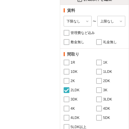
賃料
〜
管理費など込み
敷金無し
礼金無し
間取り
1R
1K
1DK
1LDK
2K
2DK
2LDK
3K
3DK
3LDK
4K
4DK
4LDK
5DK
5LDK以上