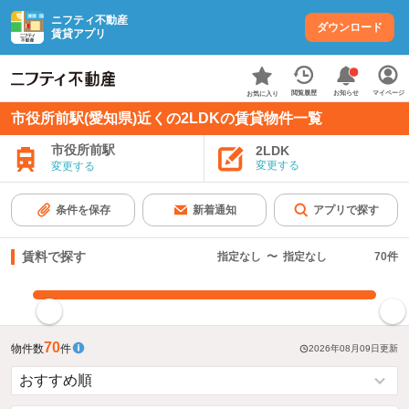
ニフティ不動産
ダウンロード
賃貸アプリ
お知らせ
閲覧履歴
マイページ
お気に入り
市役所前駅(愛知県)近くの2LDKの賃貸物件一覧
市役所前駅
2LDK
変更する
変更する
条件を保存
新着通知
アプリで探す
賃料で探す
指定なし
〜
指定なし
70
件
指定した賃料で絞り込む
70
物件数
件
2026年08月09日
更新