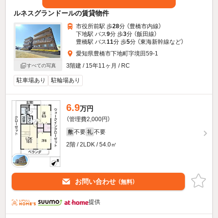
ルネスグランドールの賃貸物件
市役所前駅 歩
28
分 （豊橋市内線）
下地駅 バス
9
分 歩
3
分 （飯田線）
豊橋駅 バス
11
分 歩
5
分 （東海新幹線
など
）
愛知県豊橋市下地町字境田59-1
3階建 / 15年11ヶ月 / RC
すべての写真
駐車場あり
駐輪場あり
6.9
万円
（管理費2,000円）
不要
不要
敷
礼
2階 / 2LDK / 54.0㎡
お問い合わせ
（無料）
提供