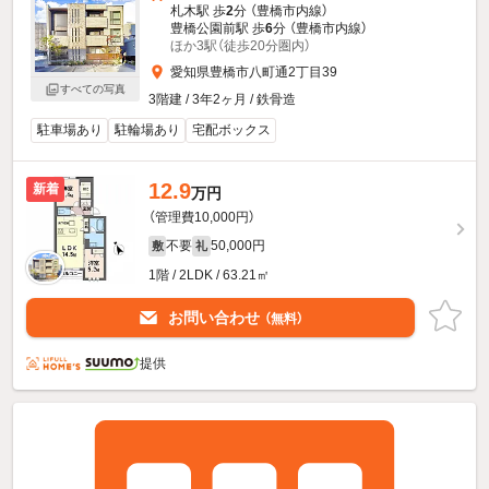
札木駅 歩
2
分 （豊橋市内線）
豊橋公園前駅 歩
6
分 （豊橋市内線）
ほか3駅（徒歩20分圏内）
愛知県豊橋市八町通2丁目39
すべての写真
3階建 / 3年2ヶ月 / 鉄骨造
駐車場あり
駐輪場あり
宅配ボックス
12.9
新着
万円
（管理費10,000円）
不要
50,000円
敷
礼
1階 / 2LDK / 63.21㎡
お問い合わせ
（無料）
提供