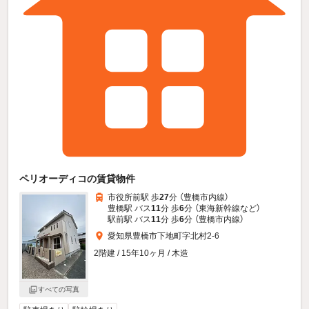
ペリオーディコの賃貸物件
市役所前駅 歩
27
分 （豊橋市内線）
豊橋駅 バス
11
分 歩
6
分 （東海新幹線
など
）
駅前駅 バス
11
分 歩
6
分 （豊橋市内線）
愛知県豊橋市下地町字北村2-6
2階建 / 15年10ヶ月 / 木造
すべての写真