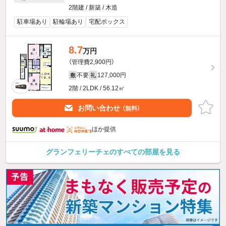
2階建 / 新築 / 木造
駐車場あり
駐輪場あり
宅配ボックス
8.7
万円
（管理費2,900円）
不要
127,000円
敷
礼
2階 / 2LDK / 56.12㎡
お問い合わせ
（無料）
ほか提供
グランフェリーチェのすべての部屋を見る