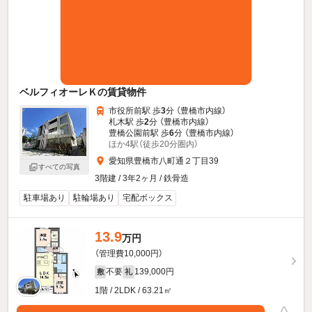
ベルフィオーレＫの賃貸物件
市役所前駅 歩
3
分 （豊橋市内線）
札木駅 歩
2
分 （豊橋市内線）
豊橋公園前駅 歩
6
分 （豊橋市内線）
ほか4駅（徒歩20分圏内）
愛知県豊橋市八町通２丁目39
すべての写真
3階建 / 3年2ヶ月 / 鉄骨造
駐車場あり
駐輪場あり
宅配ボックス
13.9
万円
（管理費10,000円）
不要
139,000円
敷
礼
1階 / 2LDK / 63.21㎡