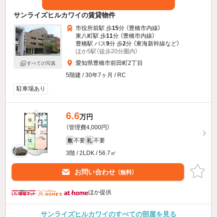
サンライズヒルカワイの賃貸物件
市役所前駅 歩
15
分 （豊橋市内線）
東八町駅 歩
11
分 （豊橋市内線）
豊橋駅 バス
9
分 歩
2
分 （東海新幹線
など
）
ほか5駅（徒歩20分圏内）
愛知県豊橋市前田町2丁目
すべての写真
5階建 / 30年7ヶ月 / RC
駐車場あり
6.6
万円
（管理費4,000円）
不要
不要
敷
礼
3階 / 2LDK / 56.7㎡
お問い合わせ
（無料）
ほか提供
サンライズヒルカワイのすべての部屋を見る