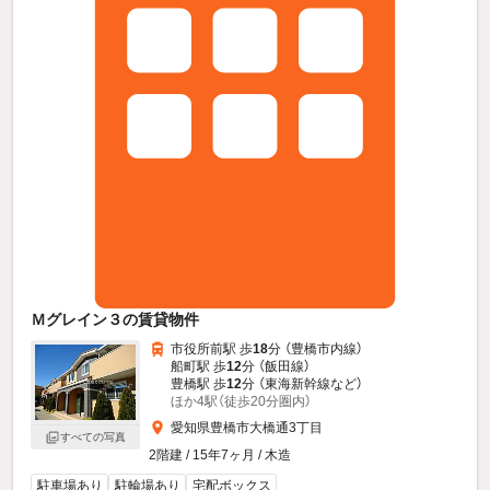
Ｍグレイン３の賃貸物件
市役所前駅 歩
18
分 （豊橋市内線）
船町駅 歩
12
分 （飯田線）
豊橋駅 歩
12
分 （東海新幹線
など
）
ほか4駅（徒歩20分圏内）
愛知県豊橋市大橋通3丁目
すべての写真
2階建 / 15年7ヶ月 / 木造
駐車場あり
駐輪場あり
宅配ボックス