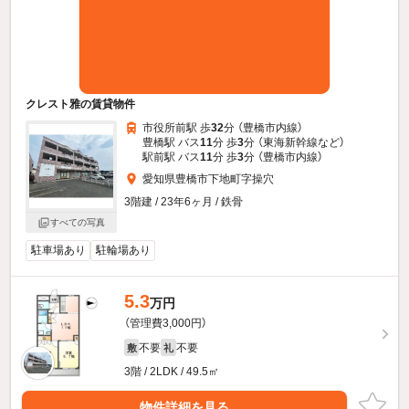
クレスト雅の賃貸物件
市役所前駅 歩
32
分 （豊橋市内線）
豊橋駅 バス
11
分 歩
3
分 （東海新幹線
など
）
駅前駅 バス
11
分 歩
3
分 （豊橋市内線）
愛知県豊橋市下地町字操穴
3階建 / 23年6ヶ月 / 鉄骨
すべての写真
駐車場あり
駐輪場あり
5.3
万円
（管理費3,000円）
不要
不要
敷
礼
3階 / 2LDK / 49.5㎡
物件詳細を見る