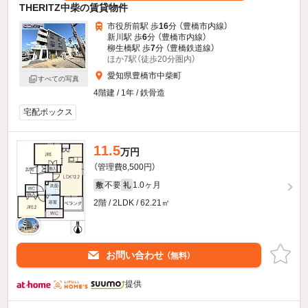
THERITZ中柴の賃貸物件
市役所前駅 歩
16
分 （豊橋市内線）
新川駅 歩
6
分 （豊橋市内線）
柳生橋駅 歩
7
分 （豊橋鉄道線）
ほか7駅（徒歩20分圏内）
愛知県豊橋市中柴町
すべての写真
4階建 / 1年 / 鉄骨造
宅配ボックス
11.5
万円
（管理費8,500円）
不要
1.0ヶ月
敷
礼
2階 / 2LDK / 62.21㎡
お問い合わせ
（無料）
提供