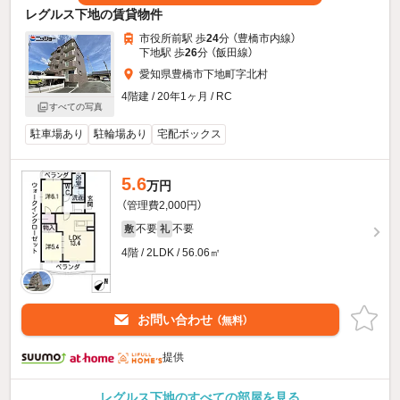
レグルス下地の賃貸物件
市役所前駅 歩
24
分 （豊橋市内線）
下地駅 歩
26
分 （飯田線）
愛知県豊橋市下地町字北村
4階建 / 20年1ヶ月 / RC
すべての写真
駐車場あり
駐輪場あり
宅配ボックス
5.6
万円
（管理費2,000円）
不要
不要
敷
礼
4階 / 2LDK / 56.06㎡
お問い合わせ
（無料）
提供
レグルス下地のすべての部屋を見る