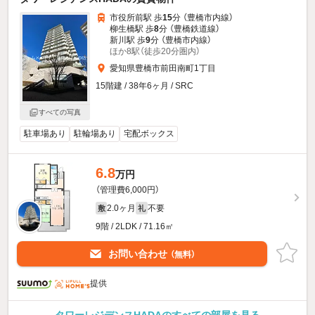
市役所前駅 歩
15
分 （豊橋市内線）
柳生橋駅 歩
8
分 （豊橋鉄道線）
新川駅 歩
9
分 （豊橋市内線）
ほか8駅（徒歩20分圏内）
愛知県豊橋市前田南町1丁目
15階建 / 38年6ヶ月 / SRC
すべての写真
駐車場あり
駐輪場あり
宅配ボックス
6.8
万円
（管理費6,000円）
2.0ヶ月
不要
敷
礼
9階 / 2LDK / 71.16㎡
お問い合わせ
（無料）
提供