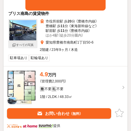
ブリス南島の賃貸物件
市役所前駅 歩
20
分 （豊橋市内線）
豊橋駅 歩
11
分 （東海新幹線
など
）
駅前駅 歩
11
分 （豊橋市内線）
ほか4駅（徒歩20分圏内）
愛知県豊橋市南島町1丁目50-6
すべての写真
2階建 / 23年9ヶ月 / 木造
駐車場あり
駐輪場あり
4.9
万円
（管理費2,000円）
不要
不要
敷
礼
1階 / 2LDK / 48.33㎡
お問い合わせ
（無料）
提供