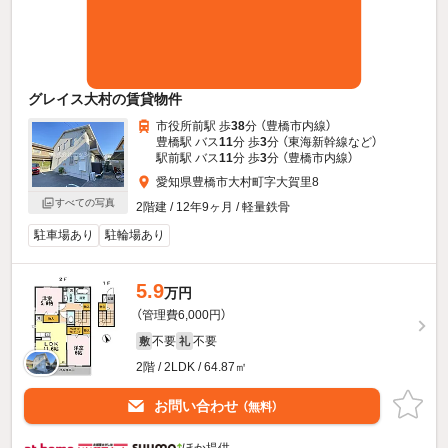
グレイス大村の賃貸物件
市役所前駅 歩
38
分 （豊橋市内線）
豊橋駅 バス
11
分 歩
3
分 （東海新幹線
など
）
駅前駅 バス
11
分 歩
3
分 （豊橋市内線）
愛知県豊橋市大村町字大賀里8
すべての写真
2階建 / 12年9ヶ月 / 軽量鉄骨
駐車場あり
駐輪場あり
5.9
万円
（管理費6,000円）
不要
不要
敷
礼
2階 / 2LDK / 64.87㎡
お問い合わせ
（無料）