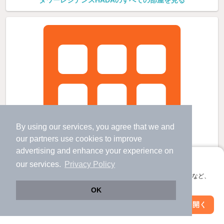
タワーレジデンスHADAのすべての部屋を見る
By using our services, you agree that we and
our
partners
use cookies to improve
advertising and enhance your experience on
アプリに切り替えて、サクサクお部屋探し
our services.
Privacy Policy
会員登録なしですぐ使える。マップ検索やお気に入り保存など、
アプリ限定の便利な機能が使えます！
OK
Web版で続行
アプリを開く
駅・沿線を変更
絞り込み条件を変更