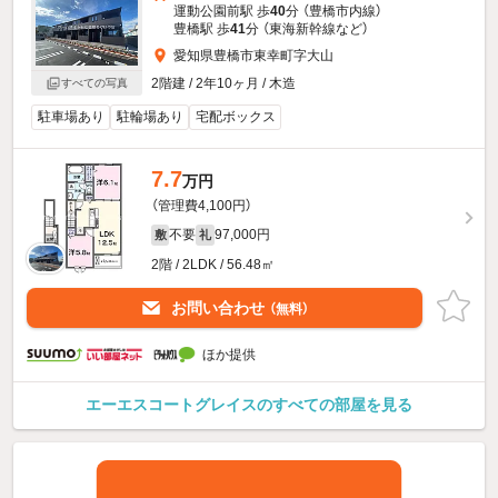
運動公園前駅 歩
40
分 （豊橋市内線）
豊橋駅 歩
41
分 （東海新幹線
など
）
愛知県豊橋市東幸町字大山
2階建 / 2年10ヶ月 / 木造
すべての写真
駐車場あり
駐輪場あり
宅配ボックス
7.7
万円
（管理費4,100円）
不要
97,000円
敷
礼
2階 / 2LDK / 56.48㎡
お問い合わせ
（無料）
ほか提供
エーエスコートグレイスのすべての部屋を見る