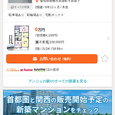
愛知県豊橋市岩屋町字岩屋下
2階建 / 6年11ヶ月 / 木造
すべての写真
駐車場あり
駐輪場あり
宅配ボックス
6
万円
（管理費4,100円）
不要
100,000円
敷
礼
2階 / 2LDK / 58.99㎡
お問い合わせ
（無料）
ほか提供
アンジュの家Iのすべての部屋を見る