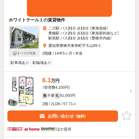
ホワイトテール１の賃貸物件
二川駅 バス
21
分 歩
11
分 （東海道線）
豊橋駅 バス
21
分 歩
11
分 （東海新幹線
など
）
駅前駅 バス
21
分 歩
11
分 （豊橋市内線）
愛知県豊橋市東幸町字大山89-1
2階建 / 14年5ヶ月 / 木造
すべての写真
駐車場あり
駐輪場あり
6.1
万円
（管理費4,100円）
不要
91,000円
敷
礼
2階 / 2LDK / 57.71㎡
お問い合わせ
（無料）
ほか提供