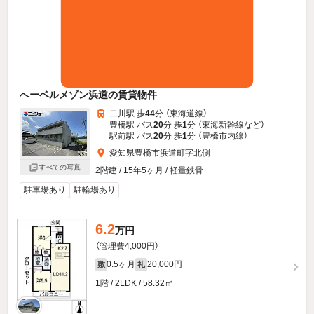
へーベルメゾン浜道の賃貸物件
二川駅 歩
44
分 （東海道線）
豊橋駅 バス
20
分 歩
1
分 （東海新幹線
など
）
駅前駅 バス
20
分 歩
1
分 （豊橋市内線）
愛知県豊橋市浜道町字北側
すべての写真
2階建 / 15年5ヶ月 / 軽量鉄骨
駐車場あり
駐輪場あり
6.2
万円
（管理費4,000円）
0.5ヶ月
20,000円
敷
礼
1階 / 2LDK / 58.32㎡