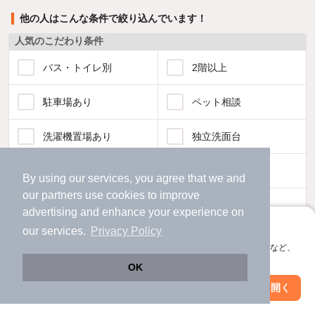
他の人はこんな条件で絞り込んでいます！
人気のこだわり条件
バス・トイレ別
2階以上
駐車場あり
ペット相談
洗濯機置場あり
独立洗面台
エアコンあり
都市ガス
By using our services, you agree that we and
our
partners
use cookies to improve
温水洗浄便座
オートロック
advertising and enhance your experience on
アプリに切り替えて、サクサクお部屋探し
our services.
Privacy Policy
コンロ2口以上
追焚き機能
会員登録なしですぐ使える。マップ検索やお気に入り保存など、
アプリ限定の便利な機能が使えます！
OK
TV付インターホン
角部屋
Web版で続行
アプリを開く
駅・沿線を変更
絞り込み条件を変更
新着のみ
インターネット無料