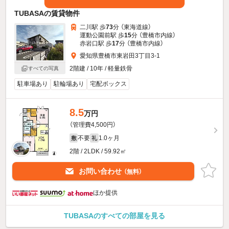
TUBASAの賃貸物件
二川駅 歩
73
分 （東海道線）
運動公園前駅 歩
15
分 （豊橋市内線）
赤岩口駅 歩
17
分 （豊橋市内線）
愛知県豊橋市東岩田3丁目3-1
2階建 / 10年 / 軽量鉄骨
すべての写真
駐車場あり
駐輪場あり
宅配ボックス
8.5
万円
（管理費4,500円）
不要
1.0ヶ月
敷
礼
2階 / 2LDK / 59.92㎡
お問い合わせ
（無料）
ほか提供
TUBASAのすべての部屋を見る