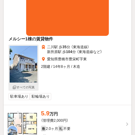
メルシー1棟の賃貸物件
二川駅 歩
35
分 （東海道線）
新所原駅 歩
104
分 （東海道線
など
）
愛知県豊橋市豊栄町字東
2階建 / 14年8ヶ月 / 木造
すべての写真
駐車場あり
駐輪場あり
5.9
万円
（管理費2,000円）
2.0ヶ月
不要
敷
礼