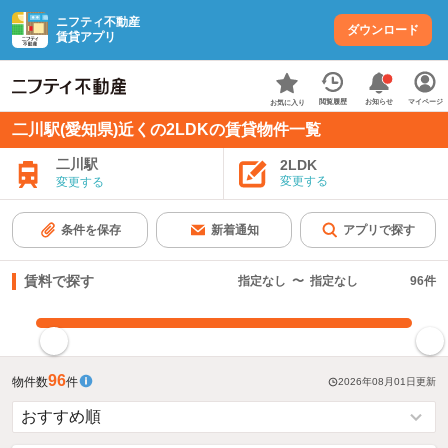
ニフティ不動産
ダウンロード
賃貸アプリ
お知らせ
閲覧履歴
マイページ
お気に入り
二川駅(愛知県)近くの2LDKの賃貸物件一覧
二川駅
2LDK
変更する
変更する
条件を保存
新着通知
アプリで探す
賃料で探す
指定なし
〜
指定なし
96
件
指定した賃料で絞り込む
96
物件数
件
2026年08月01日
更新