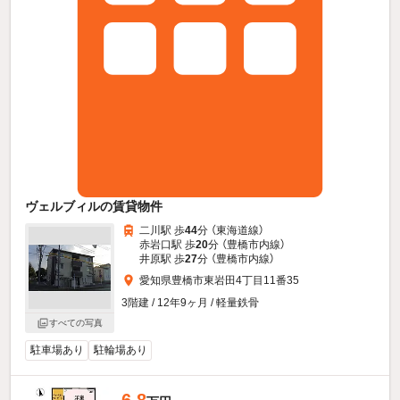
ヴェルブィルの賃貸物件
二川駅 歩
44
分 （東海道線）
赤岩口駅 歩
20
分 （豊橋市内線）
井原駅 歩
27
分 （豊橋市内線）
愛知県豊橋市東岩田4丁目11番35
3階建 / 12年9ヶ月 / 軽量鉄骨
すべての写真
駐車場あり
駐輪場あり
6.8