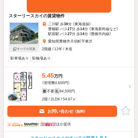
スターリースカイの賃貸物件
二川駅 歩
38
分 （東海道線）
豊橋駅 バス
27
分 歩
14
分 （東海新幹線
など
）
駅前駅 バス
27
分 歩
14
分 （豊橋市内線）
愛知県豊橋市天伯町字東沢
2階建 / 12年 / 木造
すべての写真
駐車場あり
駐輪場あり
5.45
万円
（管理費4,600円）
不要
84,500円
敷
礼
2階 / 2LDK / 54.67㎡
お問い合わせ
（無料）
ほか提供