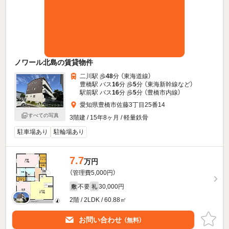
ノワール北島の賃貸物件
二川駅 歩
48
分 （東海道線）
豊橋駅 バス
16
分 歩
5
分 （東海新幹線
など
）
駅前駅 バス
16
分 歩
5
分 （豊橋市内線）
愛知県豊橋市佐藤3丁目25番14
すべての写真
3階建 / 15年8ヶ月 / 軽量鉄骨
駐車場あり
駐輪場あり
7.7
万円
（管理費5,000円）
不要
30,000円
敷
礼
2階 / 2LDK / 60.88㎡
お問い合わせ
（無料）