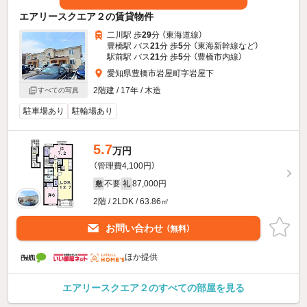
エアリースクエア２の賃貸物件
二川駅 歩
29
分 （東海道線）
豊橋駅 バス
21
分 歩
5
分 （東海新幹線
など
）
駅前駅 バス
21
分 歩
5
分 （豊橋市内線）
愛知県豊橋市岩屋町字岩屋下
2階建 / 17年 / 木造
すべての写真
駐車場あり
駐輪場あり
5.7
万円
（管理費4,100円）
不要
87,000円
敷
礼
2階 / 2LDK / 63.86㎡
お問い合わせ
（無料）
ほか提供
エアリースクエア２のすべての部屋を見る