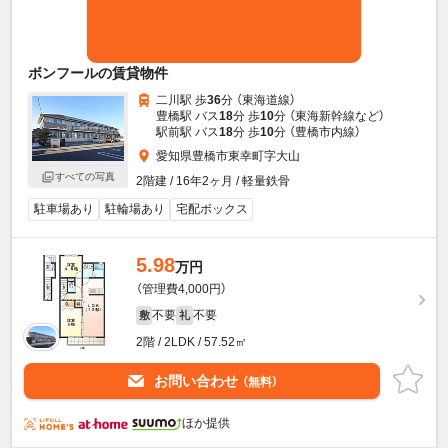
ボンフールの賃貸物件
二川駅 歩
36
分 （東海道線）
豊橋駅 バス
18
分 歩
10
分 （東海新幹線
など
）
駅前駅 バス
18
分 歩
10
分 （豊橋市内線）
愛知県豊橋市東幸町字大山
すべての写真
2階建 / 16年2ヶ月 / 軽量鉄骨
駐車場あり
駐輪場あり
宅配ボックス
5.98
万円
（管理費4,000円）
不要
不要
敷
礼
2階 / 2LDK / 57.52㎡
お問い合わせ
（無料）
ほか提供