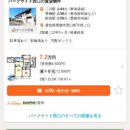
パークサイド西口の賃貸物件
二川駅 歩
44
分 （東海道線）
豊橋駅 歩
58
分 （東海新幹線
など
）
駅前駅 歩
58
分 （豊橋市内線）
愛知県豊橋市西口町字西ノ口
すべての写真
2階建 / 12年5ヶ月 / 軽量鉄骨
駐車場あり
駐輪場あり
宅配ボックス
7.2
万円
（管理費4,500円）
不要
72,000円
敷
礼
2階 / 2LDK / 58.67㎡
お問い合わせ
（無料）
提供
パークサイド西口のすべての部屋を見る