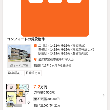
コンフォートの賃貸物件
二川駅 バス
21
分 歩
16
分 （東海道線）
豊橋駅 バス
19
分 歩
15
分 （東海新幹線
など
）
駅前駅 バス
19
分 歩
15
分 （豊橋市内線）
愛知県豊橋市東幸町字大山
3階建 / 13年5ヶ月 / 軽量鉄骨
すべての写真
駐車場あり
駐輪場あり
7.2
万円
（管理費5,500円）
不要
30,000円
敷
礼
3階 / 2LDK / 54.21㎡