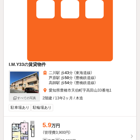
I.M.Y33の賃貸物件
二川駅 歩
43
分 （東海道線）
芦原駅 歩
50
分 （豊橋鉄道線）
高師駅 歩
54
分 （豊橋鉄道線）
愛知県豊橋市天伯町字高田山33番地1
2階建 / 13年2ヶ月 / 木造
すべての写真
駐車場あり
駐輪場あり
5.9
万円
（管理費3,900円）