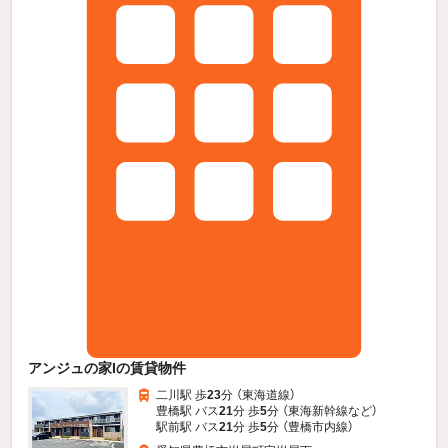
アンジュの家Iの賃貸物件
二川駅 歩
23
分 （東海道線）
豊橋駅 バス
21
分 歩
5
分 （東海新幹線
など
）
駅前駅 バス
21
分 歩
5
分 （豊橋市内線）