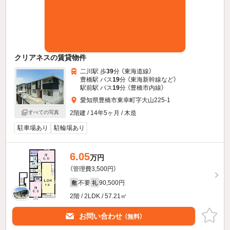
クリアネスの賃貸物件
二川駅 歩
39
分 （東海道線）
豊橋駅 バス
19
分 （東海新幹線
など
）
駅前駅 バス
19
分 （豊橋市内線）
愛知県豊橋市東幸町字大山225-1
2階建 / 14年5ヶ月 / 木造
すべての写真
駐車場あり
駐輪場あり
6.05
万円
（管理費3,500円）
不要
90,500円
敷
礼
2階 / 2LDK / 57.21㎡
お問い合わせ
（無料）