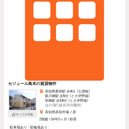
セジュール島本の賃貸物件
高知商業前駅 歩
4
分 （土讃線）
鏡川橋駅 歩
5
分 （とさ伊野線）
蛍橋駅 歩
14
分 （とさ伊野線）
ほか1駅（徒歩20分圏内）
高知県高知市塚ノ原
すべての写真
2階建 / 36年5ヶ月 / 鉄骨
駐車場あり
駐輪場あり