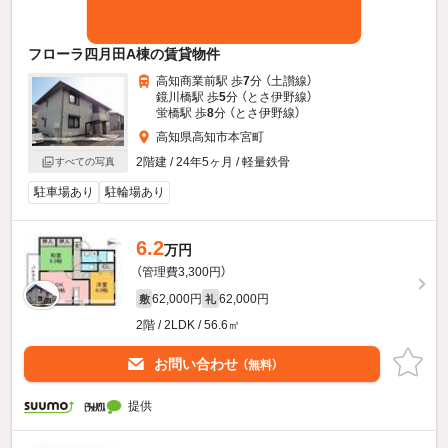
フローラ四月田A棟の賃貸物件
高知商業前駅 歩
7
分 （土讃線）
鏡川橋駅 歩
5
分 （とさ伊野線）
蛍橋駅 歩
8
分 （とさ伊野線）
高知県高知市本宮町
2階建 / 24年5ヶ月 / 軽量鉄骨
すべての写真
駐車場あり
駐輪場あり
6.2
万円
（管理費3,300円）
62,000円
62,000円
敷
礼
2階 / 2LDK / 56.6㎡
お問い合わせ
（無料）
提供