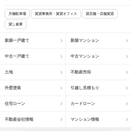
新着のみ
インターネット無料
月極駐車場
賃貸事務所・賃貸オフィス
貸店舗・店舗賃貸
貸し倉庫
該当件数:
物件一覧に反映
10
件
新築一戸建て
新築マンション
中古一戸建て
中古マンション
土地
不動産売却
外壁塗装
引越し見積もり
住宅ローン
カードローン
不動産会社情報
マンション情報