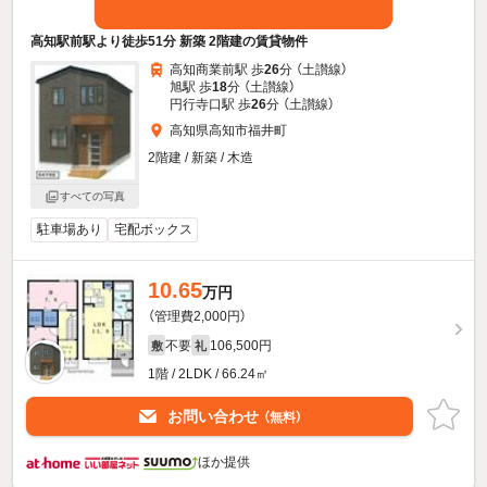
高知駅前駅より徒歩51分 新築 2階建の賃貸物件
高知商業前駅 歩
26
分 （土讃線）
旭駅 歩
18
分 （土讃線）
円行寺口駅 歩
26
分 （土讃線）
高知県高知市福井町
2階建 / 新築 / 木造
すべての写真
駐車場あり
宅配ボックス
10.65
万円
（管理費2,000円）
不要
106,500円
敷
礼
1階 / 2LDK / 66.24㎡
お問い合わせ
（無料）
ほか提供