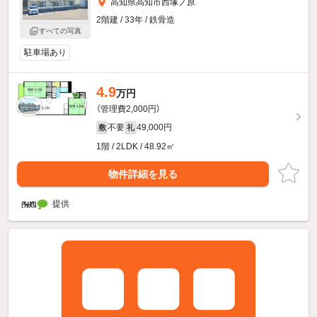
高知県高知市西塚ノ原
2階建 / 33年 / 鉄骨造
すべての写真
駐車場あり
4.9
万円
（管理費2,000円）
不要
49,000円
敷
礼
1階 / 2LDK / 48.92㎡
物件詳細を見る
提供