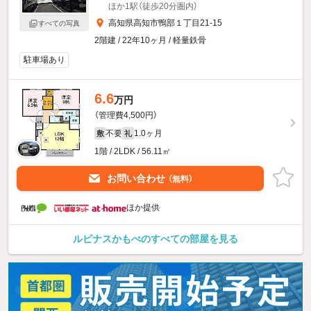
ほか1駅（徒歩20分圏内）
高知県高知市鴨部１丁目21-15
すべての写真
2階建 / 22年10ヶ月 / 軽量鉄骨
駐車場あり
6.6
万円
（管理費4,500円）
不要
1.0ヶ月
敷
礼
1階 / 2LDK / 56.11㎡
お問い合わせ
（無料）
ほか提供
ルピナスかもべのすべての部屋を見る