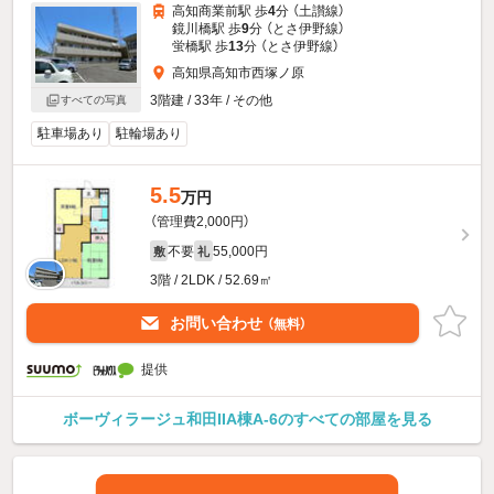
高知商業前駅 歩
4
分 （土讃線）
鏡川橋駅 歩
9
分 （とさ伊野線）
蛍橋駅 歩
13
分 （とさ伊野線）
高知県高知市西塚ノ原
3階建 / 33年 / その他
すべての写真
駐車場あり
駐輪場あり
5.5
万円
（管理費2,000円）
不要
55,000円
敷
礼
3階 / 2LDK / 52.69㎡
お問い合わせ
（無料）
提供
ボーヴィラージュ和田IIA棟A-6のすべての部屋を見る