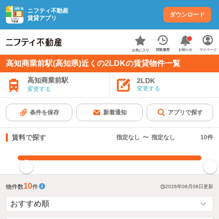
ニフティ不動産
ダウンロード
賃貸アプリ
お知らせ
閲覧履歴
マイページ
お気に入り
高知商業前駅(高知県)近くの2LDKの賃貸物件一覧
高知商業前駅
2LDK
変更する
変更する
条件を保存
新着通知
アプリで探す
賃料で探す
指定なし
〜
指定なし
10
件
指定した賃料で絞り込む
10
物件数
件
2026年08月08日
更新