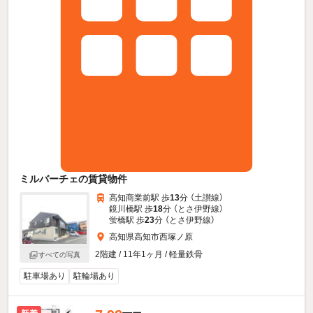
ミルバーチェの賃貸物件
高知商業前駅 歩
13
分 （土讃線）
鏡川橋駅 歩
18
分 （とさ伊野線）
蛍橋駅 歩
23
分 （とさ伊野線）
高知県高知市西塚ノ原
2階建 / 11年1ヶ月 / 軽量鉄骨
すべての写真
駐車場あり
駐輪場あり