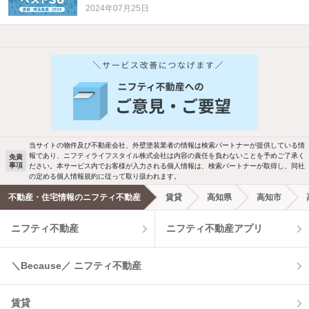
2024年07月25日
他の人はこんな条件で絞り込んでいます！
人気のこだわり条件
バス・トイレ別
2階以上
駐車場あり
ペット相談
当サイトの物件及び不動産会社、外壁塗装業者の情報は検索パートナーが提供している情
報であり、ニフティライフスタイル株式会社は内容の責任を負わないことを予めご了承く
免責
事項
ださい。本サービス内でお客様が入力される個人情報は、検索パートナーが取得し、同社
洗濯機置場あり
独立洗面台
の定める個人情報規約に従って取り扱われます。
不動産・住宅情報のニフティ不動産
賃貸
高知県
高知市
エアコンあり
都市ガス
ニフティ不動産
ニフティ不動産アプリ
温水洗浄便座
オートロック
＼Because／ ニフティ不動産
コンロ2口以上
追焚き機能
賃貸
TV付インターホン
角部屋