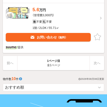
5.6
万円
（管理費3,000円）
不要
不要
敷
礼
1階 / 2LDK / 55.71㎡
お問い合わせ
（無料）
提供
1ページ目
前へ
次へ
全1ページ
10
物件数
件
2026年08月08日
更新