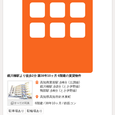
鏡川橋駅より徒歩2分 築38年10ヶ月 6階建の賃貸物件
高知商業前駅 歩
6
分 （土讃線）
鏡川橋駅 歩
2
分 （とさ伊野線）
鴨部駅 歩
6
分 （とさ伊野線）
高知県高知市針木東町
6階建 / 38年10ヶ月 / 鉄筋コン
すべての写真
駐車場あり
駐輪場あり