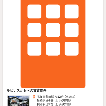
ルピナスかもべの賃貸物件
高知商業前駅 歩
12
分 （土讃線）
蛍橋駅 歩
6
分 （とさ伊野線）
鴨部駅 歩
7
分 （とさ伊野線）