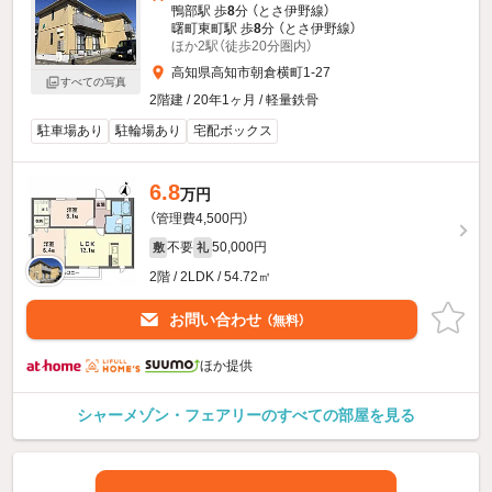
鴨部駅 歩
8
分 （とさ伊野線）
曙町東町駅 歩
8
分 （とさ伊野線）
ほか2駅（徒歩20分圏内）
高知県高知市朝倉横町1-27
すべての写真
2階建 / 20年1ヶ月 / 軽量鉄骨
駐車場あり
駐輪場あり
宅配ボックス
6.8
万円
（管理費4,500円）
不要
50,000円
敷
礼
2階 / 2LDK / 54.72㎡
お問い合わせ
（無料）
ほか提供
シャーメゾン・フェアリーのすべての部屋を見る