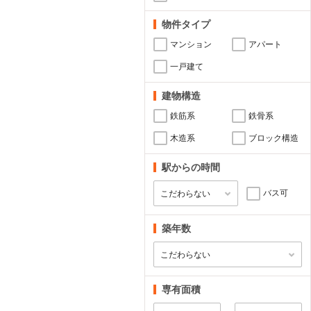
物件タイプ
マンション
アパート
一戸建て
建物構造
鉄筋系
鉄骨系
木造系
ブロック構造
駅からの時間
バス可
築年数
専有面積