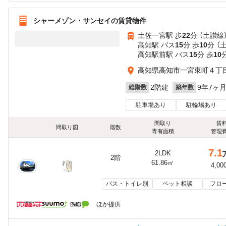
シャーメゾン・サンセイの賃貸物件
土佐一宮駅 歩
22
分 （土讃線
高知駅 バス
15
分 歩
10
分 （
高知駅前駅 バス
15
分 歩
10
高知県高知市一宮東町４丁目2
2階建
9年7ヶ
総階数
築年数
駐車場あり
駐輪場あり
間取り
賃
間取り図
階数
専有面積
管理
7.1
2LDK
2階
61.86㎡
4,00
バス・トイレ別
ペット相談
フロ
ほか提供