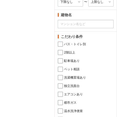
〜
建物名
こだわり条件
バス・トイレ別
2階以上
駐車場あり
ペット相談
洗濯機置場あり
独立洗面台
エアコンあり
都市ガス
温水洗浄便座