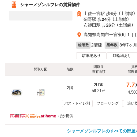
シャーメゾンルフレの賃貸物件
土佐一宮駅 歩
6
分 （土讃線）
薊野駅 歩
24
分 （土讃線）
布師田駅 歩
26
分 （土讃線）
高知県高知市一宮東町１丁目1
2階建
8年7ヶ
総階数
築年数
駐車場あり
駐輪場あり
間取り
賃
間取り図
階数
専有面積
管理
7.7
2LDK
2階
58.21㎡
4,50
バス・トイレ別
フローリング
追い
ほか提供
シャーメゾンルフレのすべての部屋