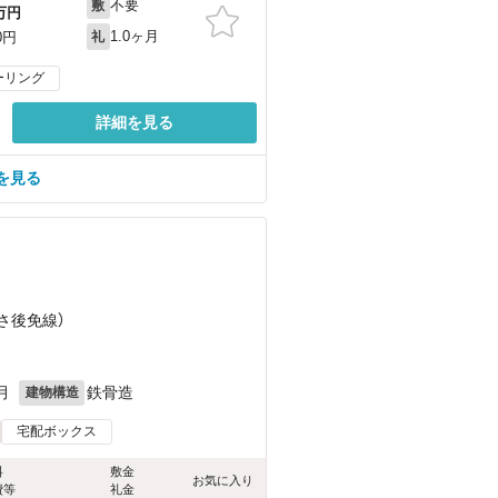
不要
敷
万円
1.0ヶ月
0円
礼
ーリング
詳細を見る
を見る
）
とさ後免線）
月
鉄骨造
建物構造
宅配ボックス
料
敷金
お気に入り
費等
礼金