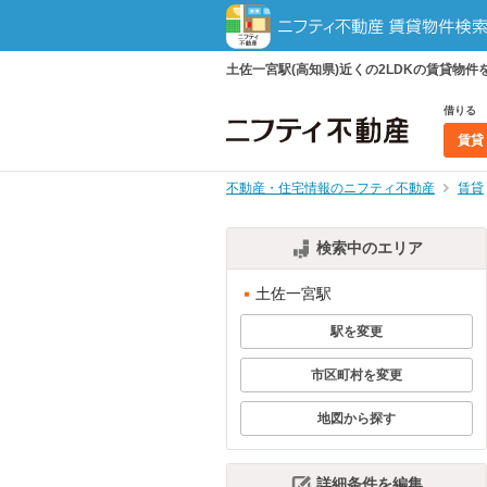
土佐一宮駅(高知県)近くの2LDKの賃貸
借りる
賃貸
不動産・住宅情報のニフティ不動産
賃貸
検索中のエリア
土佐一宮駅
駅を変更
市区町村を変更
地図から探す
詳細条件を編集