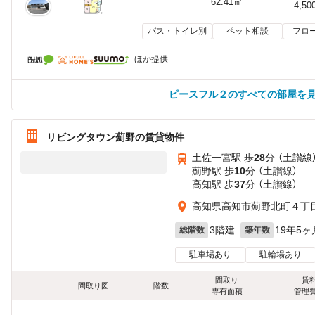
62.41㎡
4,50
バス・トイレ別
ペット相談
フロ
ほか提供
ピースフル２のすべての部屋を
リビングタウン薊野の賃貸物件
土佐一宮駅 歩
28
分 （土讃線
薊野駅 歩
10
分 （土讃線）
高知駅 歩
37
分 （土讃線）
高知県高知市薊野北町４丁目1
3階建
19年5ヶ
総階数
築年数
駐車場あり
駐輪場あり
間取り
賃
間取り図
階数
専有面積
管理