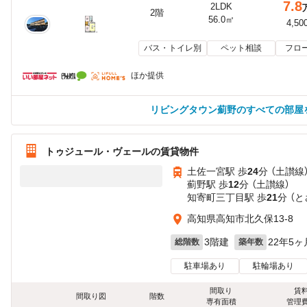
7.8
2LDK
2階
56.0㎡
4,50
バス・トイレ別
ペット相談
フロ
ほか提供
リビングタウン薊野のすべての部屋
トゥジュール・ヴェールの賃貸物件
土佐一宮駅 歩
24
分 （土讃線
薊野駅 歩
12
分 （土讃線）
知寄町三丁目駅 歩
21
分 （
高知県高知市北久保13-8
3階建
22年5ヶ
総階数
築年数
駐車場あり
駐輪場あり
間取り
賃
間取り図
階数
専有面積
管理