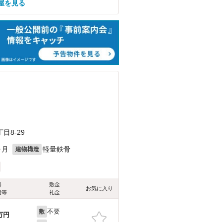
屋を見る
）
8-29
ヶ月
軽量鉄骨
建物構造
料
敷金
お気に入り
費等
礼金
不要
敷
万円