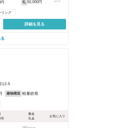
50,000円
0円
礼
ーリング
詳細を見る
見る
）
2-5
月
軽量鉄骨
建物構造
料
敷金
お気に入り
費等
礼金