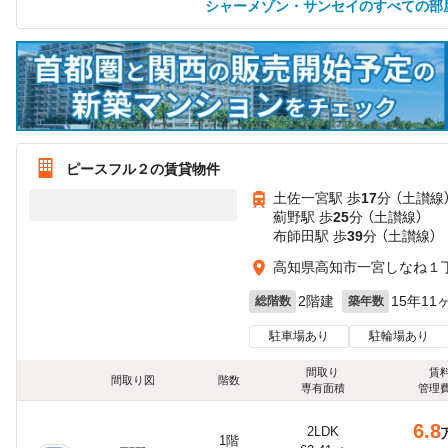
シャーメゾン・サンセイのすべての部
ピースフル２の賃貸物件
土佐一宮駅 歩
17
分 （土讃線
薊野駅 歩
25
分 （土讃線）
布師田駅 歩
39
分 （土讃線）
高知県高知市一宮しなね１丁目
2階建
15年11
総階数
築年数
駐車場あり
駐輪場あり
間取り
賃
間取り図
階数
専有面積
管理
6.8
2LDK
1階