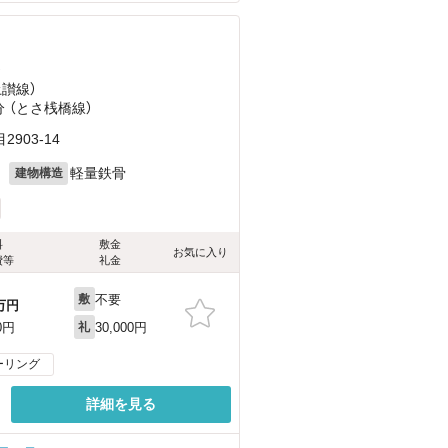
）
土讃線）
分 （とさ桟橋線）
903-14
月
軽量鉄骨
建物構造
料
敷金
お気に入り
費等
礼金
不要
敷
万円
30,000円
0円
礼
ーリング
詳細を見る