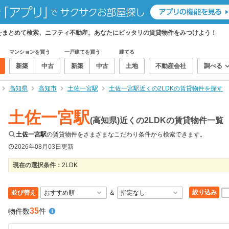
物件をまとめて検索、ニフティ不動産。あなたにピッタリの賃貸物件をみつけよう！
マンションを買う
一戸建てを買う
建てる
新築
中古
新築
中古
土地
不動産会社
調べる
高知県
高知市
土佐一宮駅
土佐一宮駅近くの2LDKの賃貸物件を探す
土佐一宮駅
(高知県)近くの2LDKの賃貸物件一覧
土佐一宮駅
の賃貸物件をさまざまなこだわり条件から検索できます。
2026年08月03日
更新
現在の選択条件：
2LDK
絞り込み
並び替え
＆
35
物件数
件