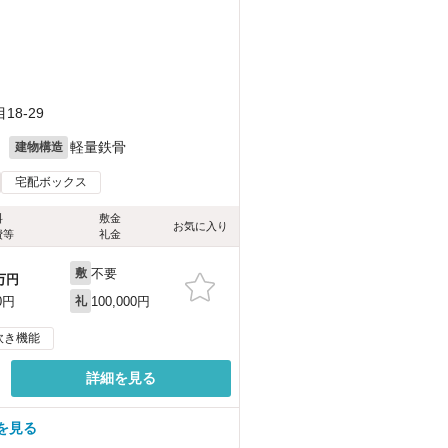
8-29
月
軽量鉄骨
建物構造
宅配ボックス
料
敷金
お気に入り
費等
礼金
不要
敷
万円
100,000円
0円
礼
炊き機能
詳細を見る
を見る