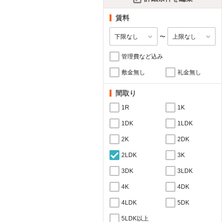
賃料
〜
管理費など込み
敷金無し
礼金無し
間取り
1R
1K
1DK
1LDK
2K
2DK
2LDK
3K
3DK
3LDK
4K
4DK
4LDK
5DK
5LDK以上