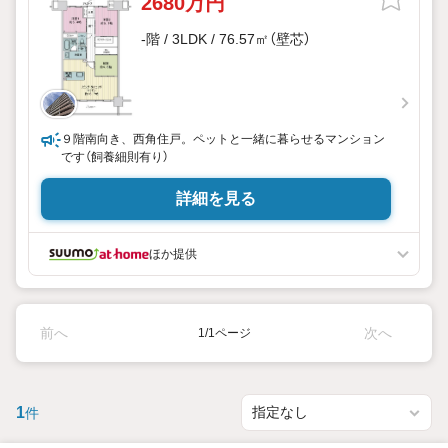
2680万円
-階 / 3LDK / 76.57㎡（壁芯）
９階南向き、西角住戸。ペットと一緒に暮らせるマンション
です（飼養細則有り）
詳細を見る
ほか提供
前へ
次へ
1/1ページ
1
件