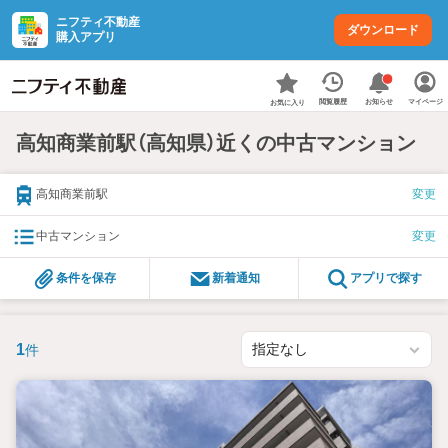
ニフティ不動産
ダウンロード
購入アプリ
お知らせ
閲覧履歴
マイページ
お気に入り
高知商業前駅（高知県）近くの中古マンション
高知商業前駅
変更
中古マンション
変更
条件を保存
新着通知
アプリで探す
1
件