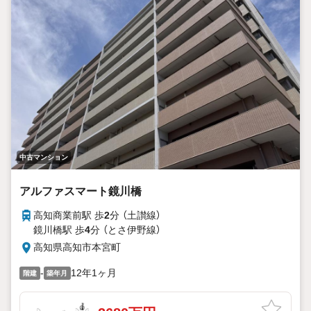
中古マンション
アルファスマート鏡川橋
高知商業前駅 歩
2
分 （土讃線）
鏡川橋駅 歩
4
分 （とさ伊野線）
高知県高知市本宮町
-
12年1ヶ月
階建
築年月