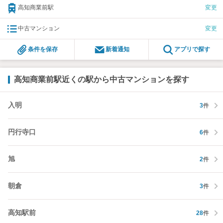
高知商業前駅
変更
中古マンション
変更
条件を保存
新着通知
アプリで探す
高知商業前駅近くの駅から中古マンションを探す
入明
3
件
円行寺口
6
件
旭
2
件
朝倉
3
件
高知駅前
28
件