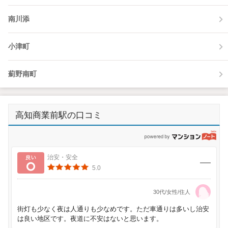
南川添
小津町
薊野南町
高知商業前駅の口コミ
p
良い
治安・安全
5.0
30代/女性/住人
街灯も少なく夜は人通りも少なめです。ただ車通りは多いし治安
は良い地区です。夜道に不安はないと思います。