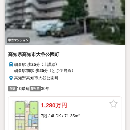
中古マンション
高知県高知市大谷公園町
朝倉駅 歩
25
分 （土讃線）
朝倉駅前駅 歩
25
分 （とさ伊野線）
高知県高知市大谷公園町
10階建
30年
階建
築年月
1,280万円
7階 / 4LDK / 71.35m²