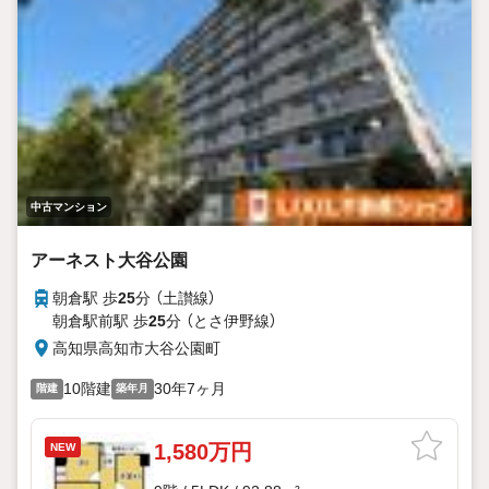
中古マンション
アーネスト大谷公園
朝倉駅 歩
25
分 （土讃線）
朝倉駅前駅 歩
25
分 （とさ伊野線）
高知県高知市大谷公園町
10階建
30年7ヶ月
階建
築年月
1,580万円
NEW