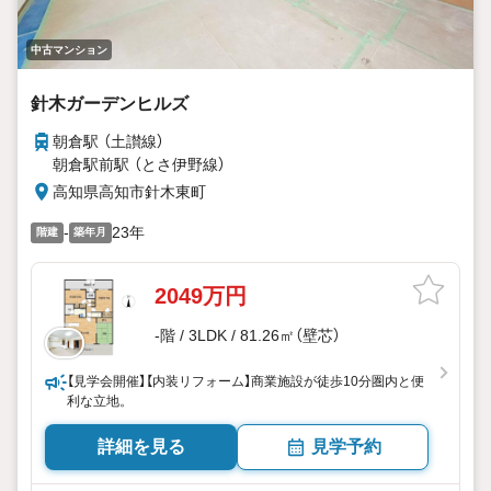
中古マンション
針木ガーデンヒルズ
朝倉駅 （土讃線）
朝倉駅前駅 （とさ伊野線）
高知県高知市針木東町
-
23年
階建
築年月
2049万円
-階 / 3LDK / 81.26㎡（壁芯）
【見学会開催】【内装リフォーム】商業施設が徒歩10分圏内と便
利な立地。
詳細を見る
見学予約