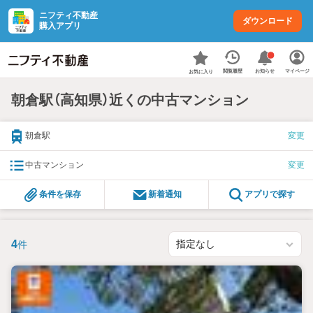
ニフティ不動産
ダウンロード
購入アプリ
お知らせ
閲覧履歴
マイページ
お気に入り
朝倉駅（高知県）近くの中古マンション
朝倉駅
変更
中古マンション
変更
条件を保存
新着通知
アプリで探す
4
件