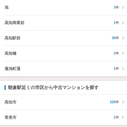
旭
3
件
高知商業前
1
件
高知駅前
30
件
高知橋
3
件
蓮池町通
1
件
朝倉駅近くの市区から中古マンションを探す
高知市
320
件
香美市
1
件