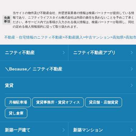
当サイトの物件及び不動産会社、外壁塗装業者の情報は検索パートナーが提供している情
報であり、ニフティライフスタイル株式会社は内容の責任を負わないことを予めご了承く
免責
事項
ださい。本サービス内でお客様が入力される個人情報は、検索パートナーが取得し、同社
の定める個人情報規約に従って取り扱われます。
不動産・住宅情報のニフティ不動産
不動産購入
中古マンション
高知県
高知
ニフティ不動産
ニフティ不動産アプリ
＼Because／ ニフティ不動産
賃貸
月極駐車場
賃貸事務所・賃貸オフィス
貸店舗・店舗賃貸
貸し倉庫
新築一戸建て
新築マンション