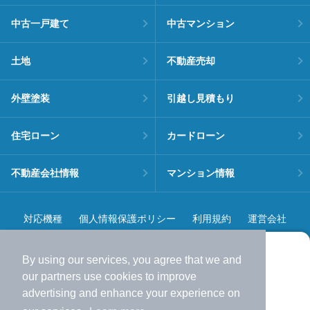
中古一戸建て
中古マンション
土地
不動産売却
外壁塗装
引越し見積もり
住宅ローン
カードローン
不動産会社情報
マンション情報
対応機種
個人情報保護ポリシー
利用規約
運営会社
ヘルプ・お問い合わせ
採用情報
By using our services, you agree that we and
より使いやすくなった
our
partners
use cookies to improve
アプリで物件探ししませんか？
advertising and enhance your experience on
✔️
サクサク動く地図で物件検索