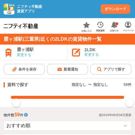
ニフティ不動産
ダウンロード
賃貸アプリ
お知らせ
閲覧履歴
マイページ
お気に入り
霞ヶ浦駅(三重県)近くの2LDKの賃貸物件一覧
霞ヶ浦駅
2LDK
変更する
変更する
条件を保存
新着通知
アプリで探す
賃料で探す
指定なし
〜
指定なし
59
件
指定した賃料で絞り込む
59
物件数
件
2026年08月08日
更新