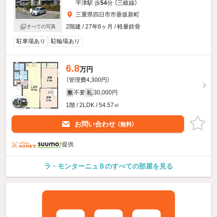
平津駅 歩
54
分 （三岐線）
三重県四日市市垂坂新町
2階建 / 27年6ヶ月 / 軽量鉄骨
すべての写真
駐車場あり
駐輪場あり
6.8
万円
（管理費4,300円）
不要
30,000円
敷
礼
1階 / 2LDK / 54.57㎡
お問い合わせ
（無料）
提供
ラ・モンターニュＢのすべての部屋を見る