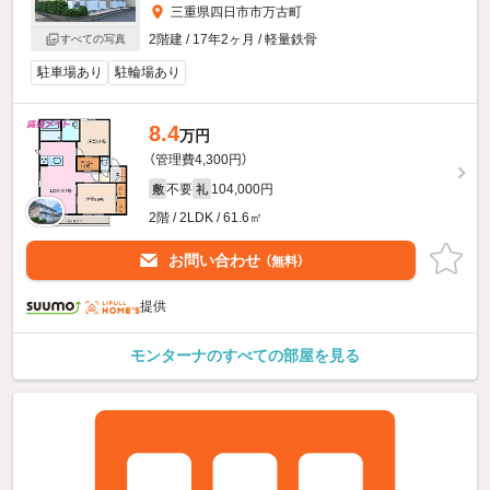
三重県四日市市万古町
2階建 / 17年2ヶ月 / 軽量鉄骨
すべての写真
駐車場あり
駐輪場あり
8.4
万円
（管理費4,300円）
不要
104,000円
敷
礼
2階 / 2LDK / 61.6㎡
お問い合わせ
（無料）
提供
モンターナのすべての部屋を見る