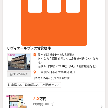
リヴィエールプレの賃貸物件
霞ヶ浦駅 歩
36
分 （名古屋線）
あすなろう四日市駅 バス
16
分 歩
4
分 （あすなろ
う）
近鉄四日市駅 バス
16
分 歩
4
分 （名古屋線
など
）
三重県四日市市大字西阿倉川
すべての写真
3階建 / 15年2ヶ月 / 軽量鉄骨
駐車場あり
駐輪場あり
宅配ボックス
7.2
万円
（管理費6,000円）