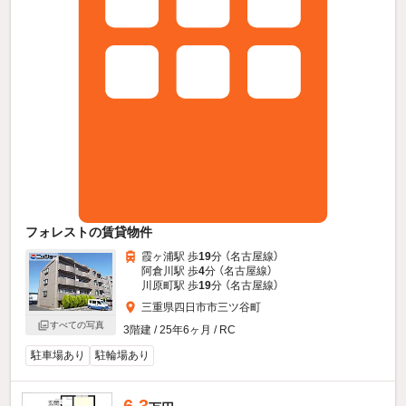
フォレストの賃貸物件
霞ヶ浦駅 歩
19
分 （名古屋線）
阿倉川駅 歩
4
分 （名古屋線）
川原町駅 歩
19
分 （名古屋線）
三重県四日市市三ツ谷町
すべての写真
3階建 / 25年6ヶ月 / RC
駐車場あり
駐輪場あり
6.3