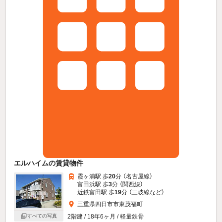
エルハイムの賃貸物件
霞ヶ浦駅 歩
20
分 （名古屋線）
富田浜駅 歩
3
分 （関西線）
近鉄富田駅 歩
19
分 （三岐線
など
）
三重県四日市市東茂福町
2階建 / 18年6ヶ月 / 軽量鉄骨
すべての写真