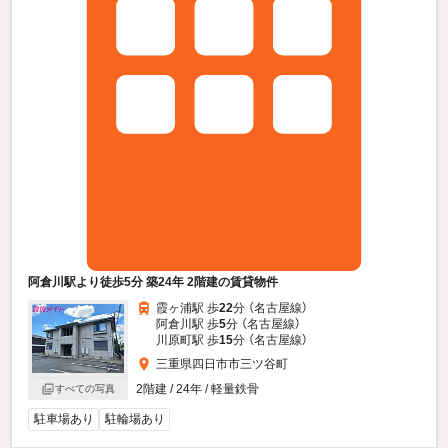
阿倉川駅より徒歩5分 築24年 2階建の賃貸物件
霞ヶ浦駅 歩
22
分 （名古屋線）
阿倉川駅 歩
5
分 （名古屋線）
川原町駅 歩
15
分 （名古屋線）
三重県四日市市三ツ谷町
2階建 / 24年 / 軽量鉄骨
すべての写真
駐車場あり
駐輪場あり