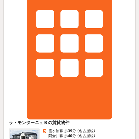
ラ・モンターニュＢの賃貸物件
霞ヶ浦駅 歩
39
分 （名古屋線）
阿倉川駅 歩
40
分 （名古屋線）