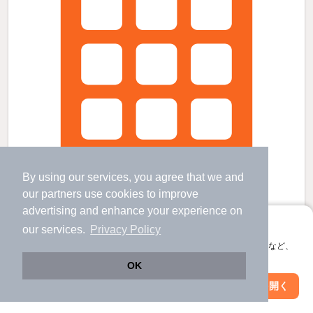
By using our services, you agree that we and
our
partners
use cookies to improve
advertising and enhance your experience on
アプリに切り替えて、サクサクお部屋探し
our services.
Privacy Policy
エクセレンスの賃貸物件
会員登録なしですぐ使える。マップ検索やお気に入り保存など、
アプリ限定の便利な機能が使えます！
霞ヶ浦駅 歩
17
分 （名古屋線）
OK
阿倉川駅 歩
9
分 （名古屋線）
川原町駅 歩
19
分 （名古屋線）
Web版で続行
アプリを開く
駅・沿線を変更
絞り込み条件を変更
三重県四日市市金場町