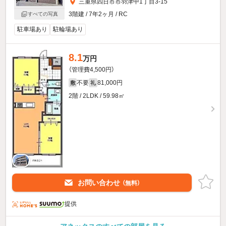
三重県四日市市羽津中1丁目3-15
3階建 / 7年2ヶ月 / RC
すべての写真
駐車場あり
駐輪場あり
8.1
万円
（管理費4,500円）
不要
81,000円
敷
礼
2階 / 2LDK / 59.98㎡
お問い合わせ
（無料）
提供