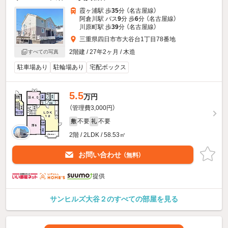
霞ヶ浦駅 歩
35
分 （名古屋線）
阿倉川駅 バス
9
分 歩
6
分 （名古屋線）
川原町駅 歩
39
分 （名古屋線）
三重県四日市市大谷台1丁目78番地
2階建 / 27年2ヶ月 / 木造
すべての写真
駐車場あり
駐輪場あり
宅配ボックス
5.5
万円
（管理費3,000円）
不要
不要
敷
礼
2階 / 2LDK / 58.53㎡
お問い合わせ
（無料）
提供
サンヒルズ大谷２のすべての部屋を見る