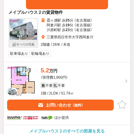
メイプルハウス２の賃貸物件
霞ヶ浦駅 歩
25
分 （名古屋線）
阿倉川駅 歩
19
分 （名古屋線）
川原町駅 歩
23
分 （名古屋線）
三重県四日市市大字西阿倉川
2階建 / 26年 / 木造
すべての写真
駐車場あり
駐輪場あり
5.2
万円
（管理費1,900円）
不要
不要
敷
礼
1階 / 2LDK / 51.79㎡
お問い合わせ
（無料）
ほか提供
メイプルハウス２のすべての部屋を見る