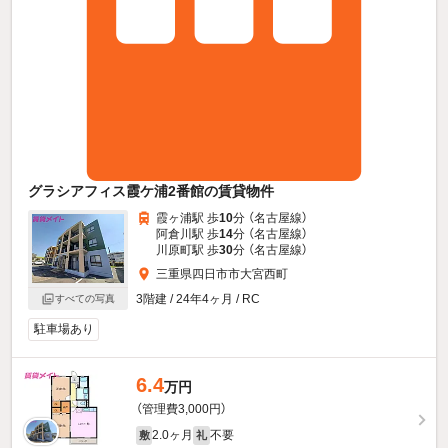
グラシアフィス霞ケ浦2番館の賃貸物件
霞ヶ浦駅 歩
10
分 （名古屋線）
阿倉川駅 歩
14
分 （名古屋線）
川原町駅 歩
30
分 （名古屋線）
三重県四日市市大宮西町
3階建 / 24年4ヶ月 / RC
すべての写真
駐車場あり
6.4
万円
（管理費3,000円）
2.0ヶ月
不要
敷
礼