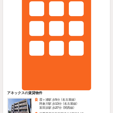
アネックスの賃貸物件
霞ヶ浦駅 歩
5
分 （名古屋線）
阿倉川駅 歩
13
分 （名古屋線）
富田浜駅 歩
27
分 （関西線）