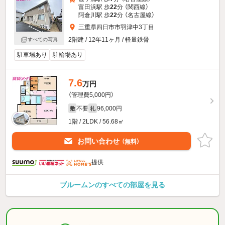
富田浜駅 歩
22
分 （関西線）
阿倉川駅 歩
22
分 （名古屋線）
三重県四日市市羽津中3丁目
2階建 / 12年11ヶ月 / 軽量鉄骨
すべての写真
駐車場あり
駐輪場あり
7.6
万円
（管理費5,000円）
不要
96,000円
敷
礼
1階 / 2LDK / 56.68㎡
お問い合わせ
（無料）
提供
ブルームンのすべての部屋を見る