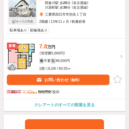
阿倉川駅 歩
20
分 （名古屋線）
川原町駅 歩
30
分 （名古屋線）
三重県四日市市別名１丁目
2階建 / 13年11ヶ月 / 軽量鉄骨
すべての写真
駐車場あり
駐輪場あり
7.8
新着
万円
（管理費5,000円）
不要
98,000円
敷
礼
1階 / 2LDK / 60.55㎡
お問い合わせ
（無料）
提供
クレアートのすべての部屋を見る