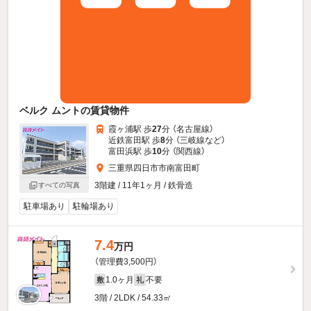
ベルク ムントの賃貸物件
霞ヶ浦駅 歩
27
分 （名古屋線）
近鉄富田駅 歩
8
分 （三岐線
など
）
富田浜駅 歩
10
分 （関西線）
三重県四日市市南富田町
3階建 / 11年1ヶ月 / 鉄骨造
すべての写真
駐車場あり
駐輪場あり
7.4
万円
（管理費3,500円）
1.0ヶ月
不要
敷
礼
3階 / 2LDK / 54.33㎡