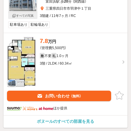
富田浜駅 歩
20
分 （関西線）
三重県四日市市羽津中１丁目
3階建 / 11年7ヶ月 / RC
すべての写真
駐車場あり
駐輪場あり
7.8
万円
（管理費5,500円）
不要
1.0ヶ月
敷
礼
3階 / 2LDK / 60.34㎡
お問い合わせ
（無料）
ほか提供
ボヌールのすべての部屋を見る