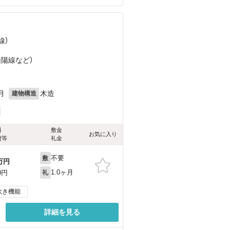
線）
山陽線
など
）
月
木造
建物構造
料
敷金
お気に入り
費等
礼金
不要
敷
万円
1.0ヶ月
0円
礼
炊き機能
詳細を見る