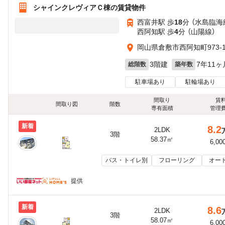
シャインクレヴィアＣ棟の賃貸物件
西富井駅 歩
18
分 （水島臨海
西阿知駅 歩
4
分 （山陽線）
岡山県倉敷市西阿知町973-
3階建
7年11ヶ
総階数
築年数
駐車場あり
駐輪場あり
間取り
賃
間取り図
階数
専有面積
管理
新着
8.2
2LDK
3階
58.37㎡
6,00
バス・トイレ別
フローリング
オー
提供
新着
8.6
2LDK
3階
58.07㎡
6,00