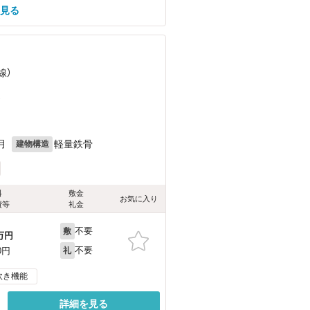
を見る
線）
）
月
軽量鉄骨
建物構造
料
敷金
お気に入り
費等
礼金
不要
敷
万円
不要
0円
礼
炊き機能
詳細を見る