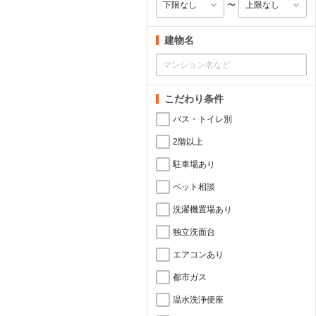
〜
建物名
こだわり条件
バス・トイレ別
2階以上
駐車場あり
ペット相談
洗濯機置場あり
独立洗面台
エアコンあり
都市ガス
温水洗浄便座