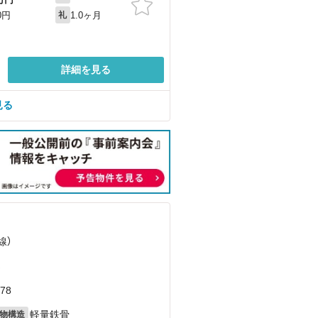
1.0ヶ月
0円
礼
詳細を見る
見る
線）
）
78
軽量鉄骨
物構造