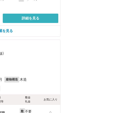
詳細を見る
屋を見る
線）
）
月
木造
建物構造
料
敷金
お気に入り
費等
礼金
不要
敷
万円