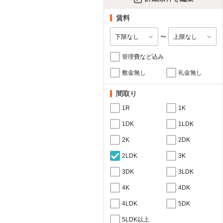
賃料
〜
管理費など込み
敷金無し
礼金無し
間取り
1R
1K
1DK
1LDK
2K
2DK
2LDK
3K
3DK
3LDK
4K
4DK
4LDK
5DK
5LDK以上