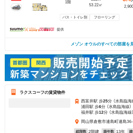
1階
53.22㎡
2,90
バス・トイレ別
フローリング
提供
メゾン オウルのすべての部屋を
ラクスコーフの賃貸物件
西富井駅 歩
25
分 （水島臨海
浦田駅 歩
6
分 （水島臨海線）
福井駅 歩
12
分 （水島臨海線
岡山県倉敷市連島町連島36-
2階建
13年
総階数
築年数
建