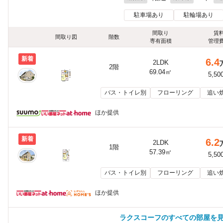
駐車場あり
駐輪場あり
間取り
賃
間取り図
階数
専有面積
管理
新着
6.4
2LDK
2階
69.04㎡
5,50
バス・トイレ別
フローリング
追い
ほか提供
新着
6.2
2LDK
1階
57.39㎡
5,50
バス・トイレ別
フローリング
追い
ほか提供
ラクスコーフのすべての部屋を