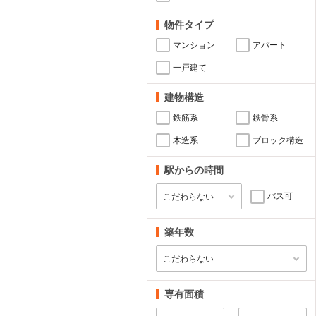
物件タイプ
マンション
アパート
一戸建て
建物構造
鉄筋系
鉄骨系
木造系
ブロック構造
駅からの時間
バス可
築年数
専有面積