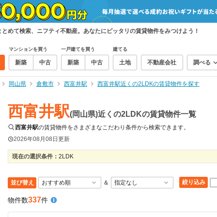
件をまとめて検索、ニフティ不動産。あなたにピッタリの賃貸物件をみつけよう！
マンションを買う
一戸建てを買う
建てる
新築
中古
新築
中古
土地
不動産会社
調べる
岡山県
倉敷市
西富井駅
西富井駅近くの2LDKの賃貸物件を探す
西富井駅
(岡山県)近くの2LDKの賃貸物件一覧
西富井駅
の賃貸物件をさまざまなこだわり条件から検索できます。
2026年08月08日
更新
現在の選択条件：
2LDK
絞り込み
並び替え
＆
337
物件数
件