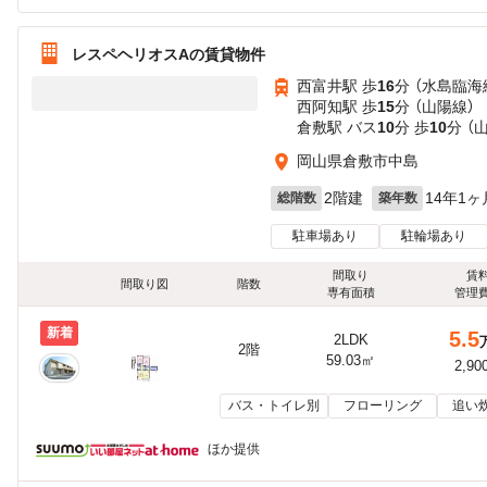
レスペヘリオスAの賃貸物件
西富井駅 歩
16
分 （水島臨海
西阿知駅 歩
15
分 （山陽線）
倉敷駅 バス
10
分 歩
10
分 （
岡山県倉敷市中島
2階建
14年1ヶ
総階数
築年数
駐車場あり
駐輪場あり
間取り
賃
間取り図
階数
専有面積
管理
新着
5.5
2LDK
2階
59.03㎡
2,90
バス・トイレ別
フローリング
追い
ほか提供