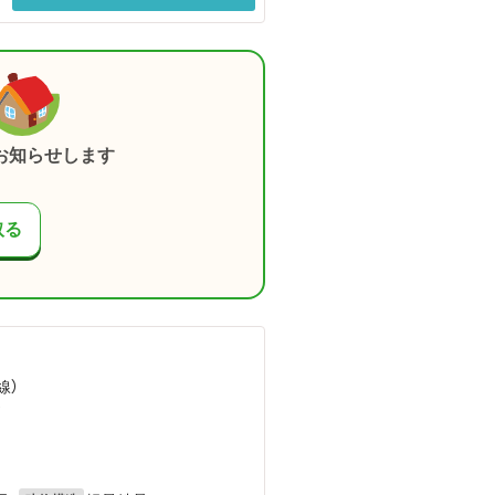
お知らせします
取る
線）
）