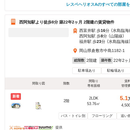
レスペヘリオスAのすべての部屋
西阿知駅より徒歩8分 築22年2ヶ月 2階建の賃貸物件
西富井駅 歩
16
分 （水島臨海
西阿知駅 歩
8
分 （山陽線）
福井駅 歩
23
分 （水島臨海線
岡山県倉敷市中島1182-1
2階建
22年2ヶ
総階数
築年数
駐車場あり
駐輪場あり
間取り
賃
間取り図
階数
専有面積
管理
新着
5.1
2LDK
2階
53.76㎡
4,50
バス・トイレ別
フローリング
追い
提供