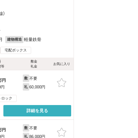
線）
1
月
軽量鉄骨
建物構造
宅配ボックス
料
敷金
お気に入り
費等
礼金
不要
敷
万円
60,000円
0円
礼
トロック
詳細を見る
不要
敷
万円
86,000円
0円
礼