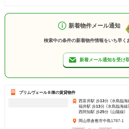
新着物件メール通知
検索中の条件の新着物件情報をいち早く
新着メール通知を受け
プリムヴェールＢ棟の賃貸物件
西富井駅 歩
13
分 （水島臨海
福井駅 歩
13
分 （水島臨海線
西阿知駅 歩
25
分 （山陽線）
岡山県倉敷市中島1787-1