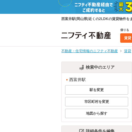
西富井駅(岡山県)近くの2LDKの賃貸物
借りる
賃貸
不動産・住宅情報のニフティ不動産
賃貸
検索中のエリア
西富井駅
駅を変更
市区町村を変更
地図から探す
詳細条件を編集