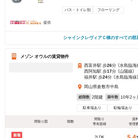
バス・トイレ別
フローリング
提供
シャインクレヴィアＣ棟のすべての部
メゾン オウルの賃貸物件
西富井駅 歩
26
分 （水島臨海
西阿知駅 歩
17
分 （山陽線）
福井駅 歩
24
分 （水島臨海線
岡山県倉敷市中島
2階建
10年2ヶ
総階数
築年数
駐車場あり
駐輪場あり
間取り
賃
間取り図
階数
専有面積
管理
新着
5.4
2LDK