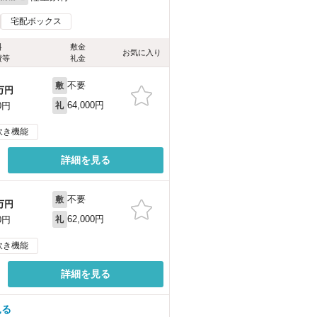
宅配ボックス
料
敷金
お気に入り
費等
礼金
不要
敷
万円
64,000円
0円
礼
炊き機能
詳細を見る
不要
敷
万円
62,000円
0円
礼
炊き機能
詳細を見る
見る