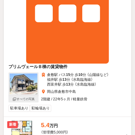
プリムヴェールＢ棟の賃貸物件
倉敷駅 バス
15
分 歩
10
分 （山陽線
など
）
福井駅 歩
13
分 （水島臨海線）
西富井駅 歩
13
分 （水島臨海線）
岡山県倉敷市中島
2階建 / 22年5ヶ月 / 軽量鉄骨
すべての写真
駐車場あり
駐輪場あり
5.4
新着
万円
（管理費5,000円）