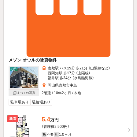
メゾン オウルの賃貸物件
倉敷駅 バス
15
分 歩
21
分 （山陽線
など
）
西阿知駅 歩
17
分 （山陽線）
福井駅 歩
24
分 （水島臨海線）
岡山県倉敷市中島
2階建 / 10年2ヶ月 / 木造
すべての写真
駐車場あり
駐輪場あり
5.4
新着
万円
（管理費2,900円）
不要
1.0ヶ月
敷
礼