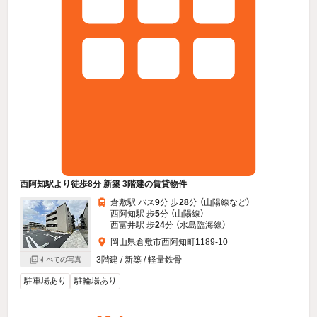
西阿知駅より徒歩8分 新築 3階建の賃貸物件
倉敷駅 バス
9
分 歩
28
分 （山陽線
など
）
西阿知駅 歩
5
分 （山陽線）
西富井駅 歩
24
分 （水島臨海線）
岡山県倉敷市西阿知町1189-10
3階建 / 新築 / 軽量鉄骨
すべての写真
駐車場あり
駐輪場あり