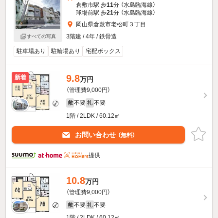
倉敷市駅 歩
11
分 （水島臨海線）
球場前駅 歩
21
分 （水島臨海線）
岡山県倉敷市老松町３丁目
3階建 / 4年 / 鉄骨造
すべての写真
駐車場あり
駐輪場あり
宅配ボックス
9.8
新着
万円
（管理費9,000円）
不要
不要
敷
礼
1階 / 2LDK / 60.12㎡
お問い合わせ
（無料）
提供
10.8
万円
（管理費9,000円）
不要
不要
敷
礼
1階 / 2LDK / 60.12㎡