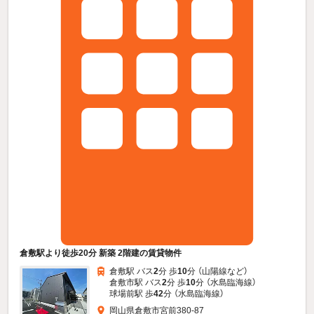
倉敷駅より徒歩20分 新築 2階建の賃貸物件
倉敷駅 バス
2
分 歩
10
分 （山陽線
など
）
倉敷市駅 バス
2
分 歩
10
分 （水島臨海線）
球場前駅 歩
42
分 （水島臨海線）
岡山県倉敷市宮前380-87