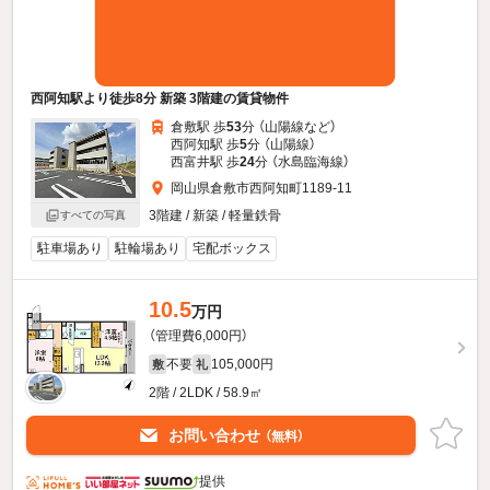
西阿知駅より徒歩8分 新築 3階建の賃貸物件
倉敷駅 歩
53
分 （山陽線
など
）
西阿知駅 歩
5
分 （山陽線）
西富井駅 歩
24
分 （水島臨海線）
岡山県倉敷市西阿知町1189-11
3階建 / 新築 / 軽量鉄骨
すべての写真
駐車場あり
駐輪場あり
宅配ボックス
10.5
万円
（管理費6,000円）
不要
105,000円
敷
礼
2階 / 2LDK / 58.9㎡
お問い合わせ
（無料）
提供