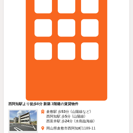
西阿知駅より徒歩8分 新築 3階建の賃貸物件
倉敷駅 歩
53
分 （山陽線
など
）
西阿知駅 歩
5
分 （山陽線）
西富井駅 歩
24
分 （水島臨海線）
岡山県倉敷市西阿知町1189-11