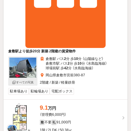
倉敷駅より徒歩20分 新築 2階建の賃貸物件
倉敷駅 バス
2
分 歩
10
分 （山陽線
など
）
倉敷市駅 バス
2
分 歩
10
分 （水島臨海線）
球場前駅 歩
42
分 （水島臨海線）
岡山県倉敷市宮前380-87
2階建 / 新築 / 軽量鉄骨
すべての写真
駐車場あり
駐輪場あり
宅配ボックス
9.1
万円
（管理費6,000円）
不要
91,000円
敷
礼
1階 / 2LDK / 50.38㎡