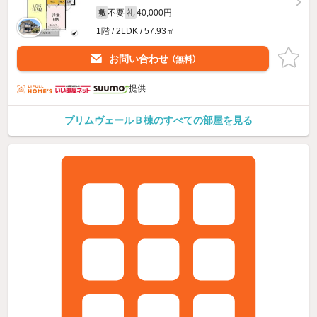
不要
40,000円
敷
礼
1階 / 2LDK / 57.93㎡
お問い合わせ
（無料）
提供
プリムヴェールＢ棟のすべての部屋を見る