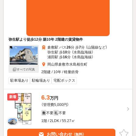
弥生駅より徒歩12分 築10年 2階建の賃貸物件
倉敷駅 バス
26
分 歩
7
分 （山陽線
など
）
弥生駅 歩
10
分 （水島臨海線）
浦田駅 歩
16
分 （水島臨海線）
岡山県倉敷市水島相生町
すべての写真
2階建 / 10年 / 軽量鉄骨
駐車場あり
駐輪場あり
宅配ボックス
6.3
新着
万円
（管理費5,000円）
不要
不要
敷
礼
1階 / 2LDK / 55.27㎡
お問い合わせ
（無料）