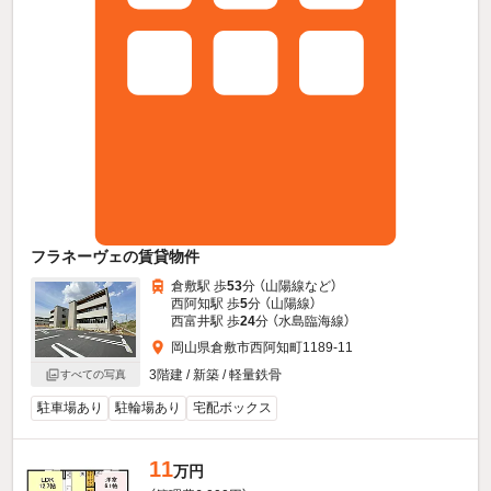
フラネーヴェの賃貸物件
倉敷駅 歩
53
分 （山陽線
など
）
西阿知駅 歩
5
分 （山陽線）
西富井駅 歩
24
分 （水島臨海線）
岡山県倉敷市西阿知町1189-11
3階建 / 新築 / 軽量鉄骨
すべての写真
駐車場あり
駐輪場あり
宅配ボックス
11
万円