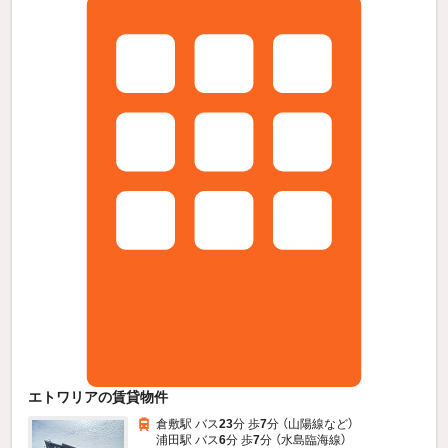
エトワリアの賃貸物件
倉敷駅 バス
23
分 歩
7
分 （山陽線
など
）
浦田駅 バス
6
分 歩
7
分 （水島臨海線）