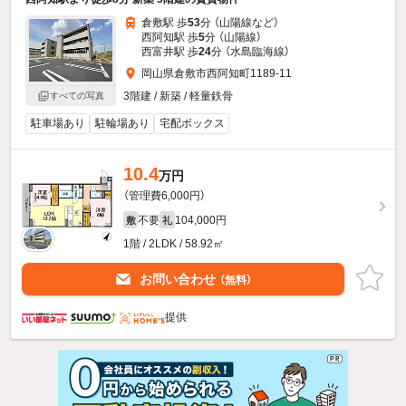
倉敷駅 歩
53
分 （山陽線
など
）
西阿知駅 歩
5
分 （山陽線）
西富井駅 歩
24
分 （水島臨海線）
岡山県倉敷市西阿知町1189-11
3階建 / 新築 / 軽量鉄骨
すべての写真
駐車場あり
駐輪場あり
宅配ボックス
10.4
万円
（管理費6,000円）
不要
104,000円
敷
礼
1階 / 2LDK / 58.92㎡
お問い合わせ
（無料）
提供