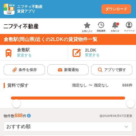
ニフティ不動産
ダウンロード
賃貸アプリ
お知らせ
閲覧履歴
マイページ
お気に入り
倉敷駅(岡山県)近くの2LDKの賃貸物件一覧
倉敷駅
2LDK
変更する
変更する
条件を保存
新着通知
アプリで探す
賃料で探す
指定なし
〜
指定なし
688
件
指定した賃料で絞り込む
688
物件数
件
2026年08月07日
更新