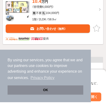
10.4
万円
（管理費6,000円）
不要
104,000円
敷
礼
1階 / 2LDK / 58.9㎡
お問い合わせ
（無料）
提供
他の人はこんな条件で絞り込んでいます！
人気のこだわり条件
By using our services, you agree that we and
our
partners
use cookies to improve
バス・トイレ別
2階以上
advertising and enhance your experience on
アプリに切り替えて、サクサクお部屋探し
our services.
Privacy Policy
駐車場あり
ペット相談
会員登録なしですぐ使える。マップ検索やお気に入り保存など、
アプリ限定の便利な機能が使えます！
OK
洗濯機置場あり
独立洗面台
Web版で続行
アプリを開く
駅・沿線を変更
絞り込み条件を変更
エアコンあり
都市ガス