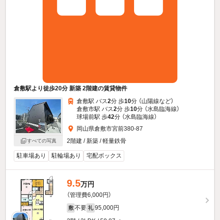
倉敷駅より徒歩20分 新築 2階建の賃貸物件
倉敷駅 バス
2
分 歩
10
分 （山陽線
など
）
倉敷市駅 バス
2
分 歩
10
分 （水島臨海線）
球場前駅 歩
42
分 （水島臨海線）
岡山県倉敷市宮前380-87
2階建 / 新築 / 軽量鉄骨
すべての写真
駐車場あり
駐輪場あり
宅配ボックス
9.5
万円
（管理費6,000円）
不要
95,000円
敷
礼