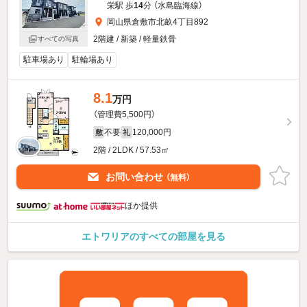
栄駅 歩
14
分 （水島臨海線）
岡山県倉敷市北畝4丁目892
2階建 / 新築 / 軽量鉄骨
すべての写真
駐車場あり
駐輪場あり
8.1
万円
（管理費5,500円）
不要
120,000円
敷
礼
2階 / 2LDK / 57.53㎡
お問い合わせ
（無料）
ほか提供
エトワリアのすべての部屋を見る