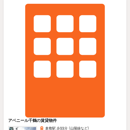
アベニール千鶴の賃貸物件
倉敷駅 歩
11
分 （山陽線
など
）