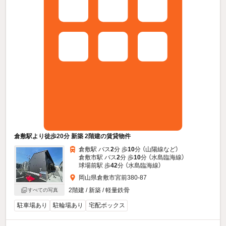
倉敷駅より徒歩20分 新築 2階建の賃貸物件
倉敷駅 バス
2
分 歩
10
分 （山陽線
など
）
倉敷市駅 バス
2
分 歩
10
分 （水島臨海線）
球場前駅 歩
42
分 （水島臨海線）
岡山県倉敷市宮前380-87
2階建 / 新築 / 軽量鉄骨
すべての写真
駐車場あり
駐輪場あり
宅配ボックス