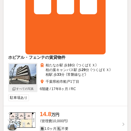
ホビアル・フェンテの賃貸物件
柏たなか駅 歩
10
分 （つくばＥＸ）
柏の葉キャンパス駅 歩
29
分 （つくばＥＸ）
柏駅 歩
33
分 （常磐線
など
）
千葉県柏市船戸1丁目
6階建 / 17年8ヶ月 / RC
すべての写真
駐車場あり
14.8
万円
（管理費10,000円）
1.0ヶ月
不要
敷
礼