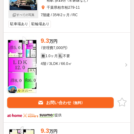
柏駅 歩
15
分 （常磐線
など
）
千葉県柏市柏279-11
7階建 / 35年2ヶ月 / RC
すべての写真
駐車場あり
駐輪場あり
9.3
万円
（管理費7,000円）
1.0ヶ月
不要
敷
礼
4階 / 3LDK / 66.0㎡
お問い合わせ
（無料）
提供
9.3
万円