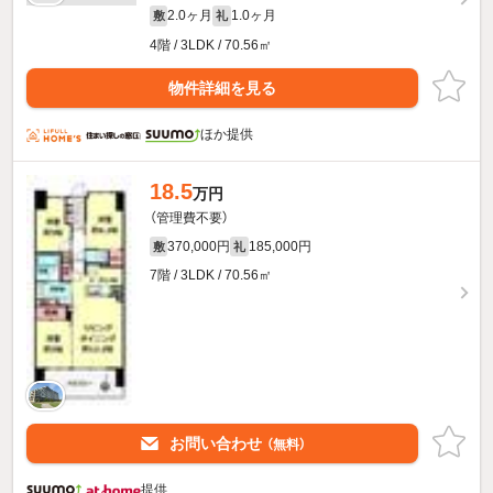
2.0ヶ月
1.0ヶ月
敷
礼
4階 / 3LDK / 70.56㎡
物件詳細を見る
ほか提供
18.5
万円
（管理費不要）
370,000円
185,000円
敷
礼
7階 / 3LDK / 70.56㎡
お問い合わせ
（無料）
提供