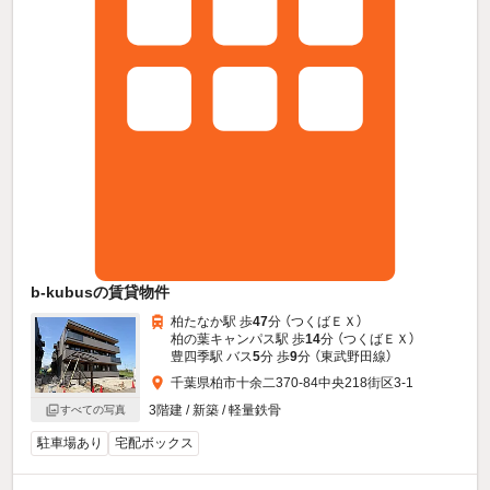
b-kubusの賃貸物件
柏たなか駅 歩
47
分 （つくばＥＸ）
柏の葉キャンパス駅 歩
14
分 （つくばＥＸ）
豊四季駅 バス
5
分 歩
9
分 （東武野田線）
千葉県柏市十余二370-84中央218街区3-1
3階建 / 新築 / 軽量鉄骨
すべての写真
駐車場あり
宅配ボックス