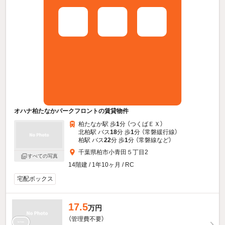
オハナ柏たなかパークフロントの賃貸物件
柏たなか駅 歩
1
分 （つくばＥＸ）
北柏駅 バス
18
分 歩
1
分 （常磐緩行線）
柏駅 バス
22
分 歩
1
分 （常磐線
など
）
千葉県柏市小青田５丁目2
すべての写真
14階建 / 1年10ヶ月 / RC
宅配ボックス
17.5
万円
（管理費不要）