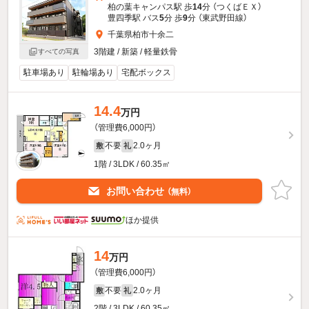
柏の葉キャンパス駅 歩
14
分 （つくばＥＸ）
豊四季駅 バス
5
分 歩
9
分 （東武野田線）
千葉県柏市十余二
3階建 / 新築 / 軽量鉄骨
すべての写真
駐車場あり
駐輪場あり
宅配ボックス
14.4
万円
（管理費6,000円）
不要
2.0ヶ月
敷
礼
1階 / 3LDK / 60.35㎡
お問い合わせ
（無料）
ほか提供
14
万円
（管理費6,000円）
不要
2.0ヶ月
敷
礼
2階 / 3LDK / 60.35㎡