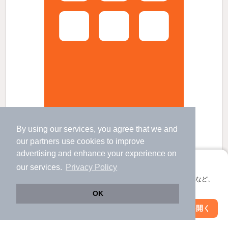
柏たなか駅より徒歩14分 新築 2階建の賃貸物件
By using our services, you agree that we and
柏たなか駅 歩
14
分 （つくばＥＸ）
柏の葉キャンパス駅 歩
17
分 （つくばＥＸ）
our
partners
use cookies to improve
初石駅 歩
56
分 （東武野田線）
advertising and enhance your experience on
千葉県柏市正連寺
アプリに切り替えて、サクサクお部屋探し
our services.
Privacy Policy
2階建 / 新築 / 軽量鉄骨
すべての写真
会員登録なしですぐ使える。マップ検索やお気に入り保存など、
駐車場あり
駐輪場あり
宅配ボックス
アプリ限定の便利な機能が使えます！
OK
Web版で続行
アプリを開く
駅・沿線を変更
絞り込み条件を変更
14.7
万円
（管理費7,000円）