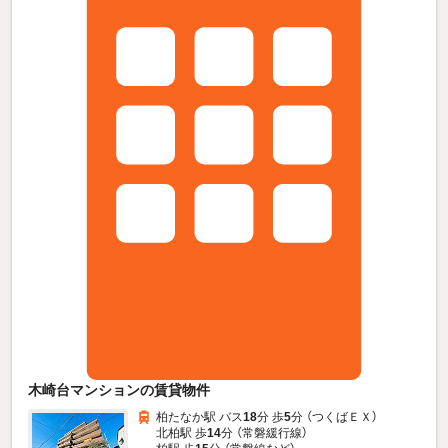
木崎台マンションの賃貸物件
柏たなか駅 バス
18
分 歩
5
分 （つくばＥＸ）
北柏駅 歩
14
分 （常磐緩行線）