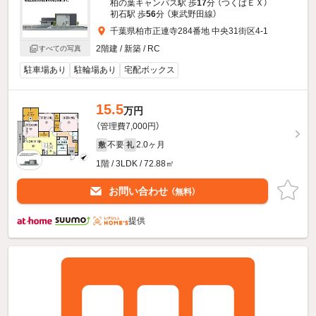
柏の葉キャンパス駅 歩
17
分 （つくばＥＸ）
初石駅 歩
56
分 （東武野田線）
千葉県柏市正連寺284番地 中央31街区4-1
2階建 / 新築 / RC
すべての写真
駐車場あり
駐輪場あり
宅配ボックス
15.5
万円
（管理費7,000円）
不要
2.0ヶ月
敷
礼
1階 / 3LDK / 72.88㎡
お問い合わせ
（無料）
提供