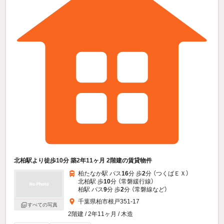
北柏駅より徒歩10分 築2年11ヶ月 2階建の賃貸物件
柏たなか駅 バス
16
分 歩
2
分 （つくばＥＸ）
北柏駅 歩
10
分 （常磐緩行線）
柏駅 バス
9
分 歩
2
分 （常磐線
など
）
千葉県柏市根戸351-17
すべての写真
2階建 / 2年11ヶ月 / 木造