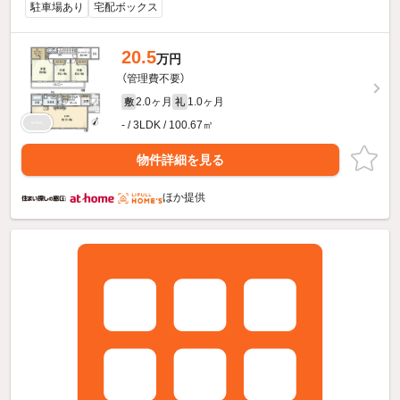
駐車場あり
宅配ボックス
20.5
万円
（管理費不要）
2.0ヶ月
1.0ヶ月
敷
礼
- / 3LDK / 100.67㎡
物件詳細を見る
ほか提供