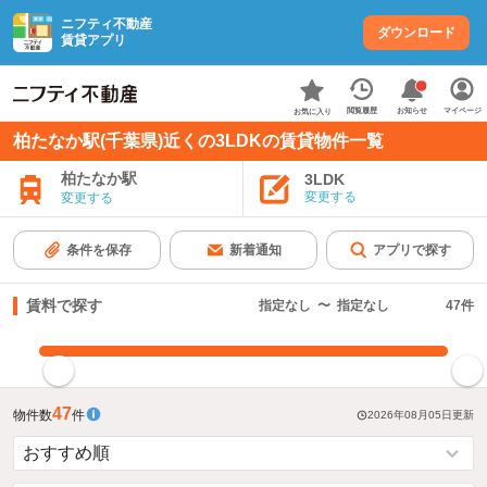
ニフティ不動産
ダウンロード
賃貸アプリ
お知らせ
閲覧履歴
マイページ
お気に入り
柏たなか駅(千葉県)近くの3LDKの賃貸物件一覧
柏たなか駅
3LDK
変更する
変更する
条件を保存
新着通知
アプリで探す
賃料で探す
指定なし
〜
指定なし
47
件
指定した賃料で絞り込む
47
物件数
件
2026年08月05日
更新