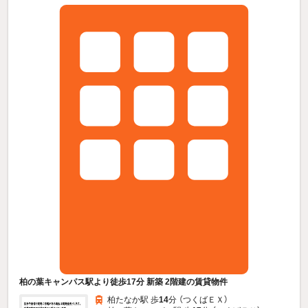
柏の葉キャンパス駅より徒歩17分 新築 2階建の賃貸物件
柏たなか駅 歩
14
分 （つくばＥＸ）