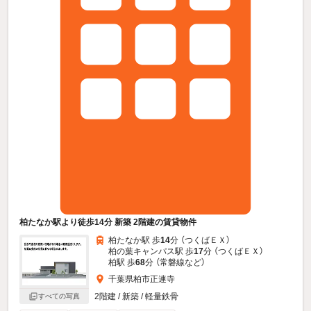
柏たなか駅より徒歩14分 新築 2階建の賃貸物件
柏たなか駅 歩
14
分 （つくばＥＸ）
柏の葉キャンパス駅 歩
17
分 （つくばＥＸ）
柏駅 歩
68
分 （常磐線
など
）
千葉県柏市正連寺
2階建 / 新築 / 軽量鉄骨
すべての写真