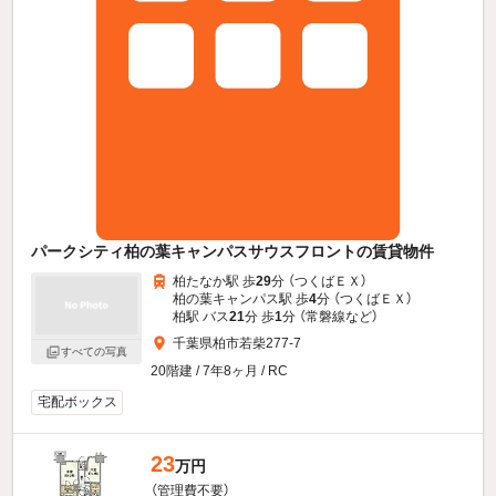
パークシティ柏の葉キャンパスサウスフロントの賃貸物件
柏たなか駅 歩
29
分 （つくばＥＸ）
柏の葉キャンパス駅 歩
4
分 （つくばＥＸ）
柏駅 バス
21
分 歩
1
分 （常磐線
など
）
千葉県柏市若柴277-7
すべての写真
20階建 / 7年8ヶ月 / RC
宅配ボックス
23
万円
（管理費不要）