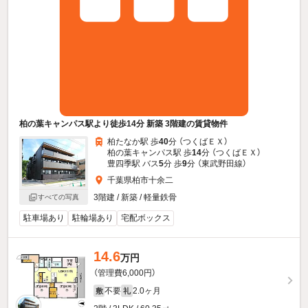
柏の葉キャンパス駅より徒歩14分 新築 3階建の賃貸物件
柏たなか駅 歩
40
分 （つくばＥＸ）
柏の葉キャンパス駅 歩
14
分 （つくばＥＸ）
豊四季駅 バス
5
分 歩
9
分 （東武野田線）
千葉県柏市十余二
3階建 / 新築 / 軽量鉄骨
すべての写真
駐車場あり
駐輪場あり
宅配ボックス
14.6
万円
（管理費6,000円）
不要
2.0ヶ月
敷
礼