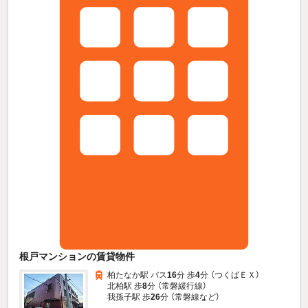
根戸マンションの賃貸物件
柏たなか駅 バス
16
分 歩
4
分 （つくばＥＸ）
北柏駅 歩
8
分 （常磐緩行線）
我孫子駅 歩
26
分 （常磐線
など
）