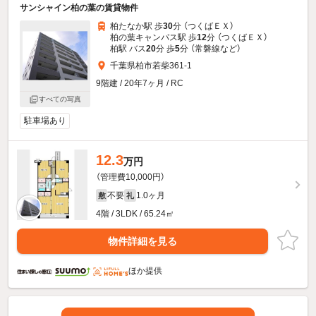
サンシャイン柏の葉の賃貸物件
柏たなか駅 歩
30
分 （つくばＥＸ）
柏の葉キャンパス駅 歩
12
分 （つくばＥＸ）
柏駅 バス
20
分 歩
5
分 （常磐線
など
）
千葉県柏市若柴361-1
9階建 / 20年7ヶ月 / RC
すべての写真
駐車場あり
12.3
万円
（管理費10,000円）
不要
1.0ヶ月
敷
礼
4階 / 3LDK / 65.24㎡
物件詳細を見る
ほか提供