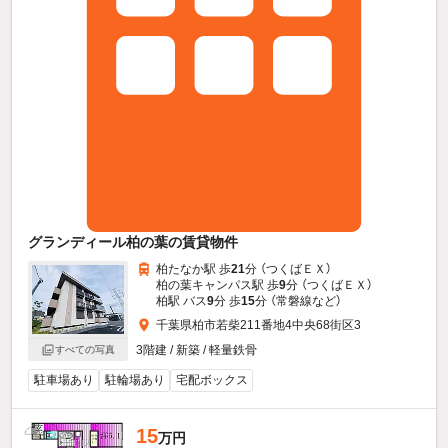
グランディール柏の葉の賃貸物件
柏たなか駅 歩
21
分 （つくばＥＸ）
柏の葉キャンパス駅 歩
9
分 （つくばＥＸ）
柏駅 バス
9
分 歩
15
分 （常磐線
など
）
千葉県柏市若柴211番地4中央68街区3
3階建 / 新築 / 軽量鉄骨
すべての写真
駐車場あり
駐輪場あり
宅配ボックス
15
万円