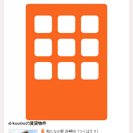
d-kuutioの賃貸物件
柏たなか駅 歩
40
分 （つくばＥＸ）