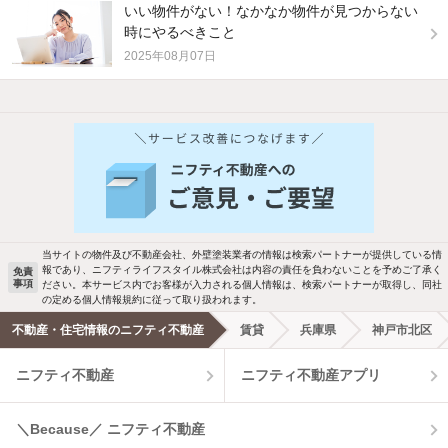
いい物件がない！なかなか物件が見つからない
時にやるべきこと
2025年08月07日
他の人はこんな条件で絞り込んでいます！
人気のこだわり条件
バス・トイレ別
2階以上
駐車場あり
ペット相談
当サイトの物件及び不動産会社、外壁塗装業者の情報は検索パートナーが提供している情
報であり、ニフティライフスタイル株式会社は内容の責任を負わないことを予めご了承く
免責
事項
ださい。本サービス内でお客様が入力される個人情報は、検索パートナーが取得し、同社
洗濯機置場あり
独立洗面台
の定める個人情報規約に従って取り扱われます。
不動産・住宅情報のニフティ不動産
賃貸
兵庫県
神戸市北区
エアコンあり
都市ガス
ニフティ不動産
ニフティ不動産アプリ
温水洗浄便座
オートロック
＼Because／ ニフティ不動産
コンロ2口以上
追焚き機能