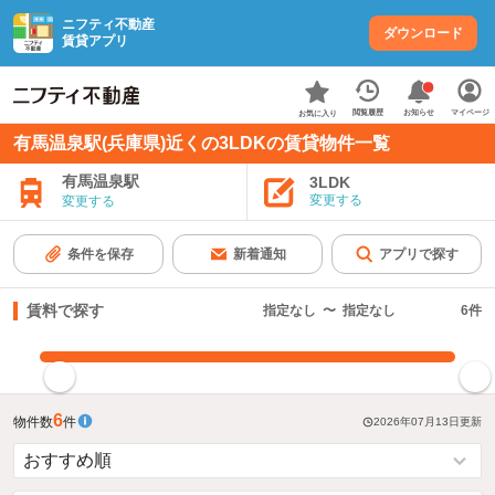
ニフティ不動産
ダウンロード
賃貸アプリ
お知らせ
閲覧履歴
マイページ
お気に入り
有馬温泉駅(兵庫県)近くの3LDKの賃貸物件一覧
有馬温泉駅
3LDK
変更する
変更する
条件を保存
新着通知
アプリで探す
賃料で探す
指定なし
〜
指定なし
6
件
指定した賃料で絞り込む
6
物件数
件
2026年07月13日
更新