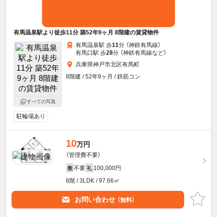
有馬温泉駅より徒歩11分 築52年9ヶ月 8階建の賃貸物件
有馬温泉駅 歩
11
分 （神鉄有馬線）
有馬口駅 歩
28
分 （神鉄有馬線
など
）
兵庫県神戸市北区有馬町
8階建 / 52年9ヶ月 / 鉄筋コン
すべての写真
駐輪場あり
10
万円
（管理費不要）
不要
100,000円
敷
礼
6階 / 3LDK / 97.66㎡
お問い合わせ
（無料）