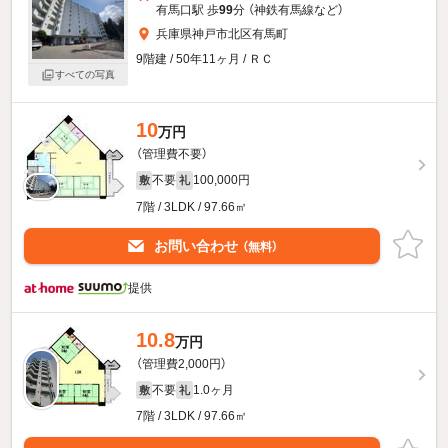
有馬口駅 歩
99
分 （神鉄有馬線
など
）
兵庫県神戸市北区有馬町
9階建 / 50年11ヶ月 / ＲＣ
すべての写真
10
万円
（管理費不要）
不要
100,000円
敷
礼
7階 / 3LDK / 97.66㎡
お問い合わせ
（無料）
提供
10.8
万円
（管理費2,000円）
不要
1.0ヶ月
敷
礼
7階 / 3LDK / 97.66㎡