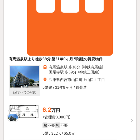
有馬温泉駅より徒歩38分 築31年9ヶ月 5階建の賃貸物件
有馬温泉駅 歩
38
分 （神鉄有馬線）
田尾寺駅 歩
39
分 （神鉄三田線）
兵庫県西宮市山口町上山口４丁目
5階建 / 31年9ヶ月 / 鉄骨造
すべての写真
6.2
万円
（管理費3,000円）
不要
不要
敷
礼
5階 / 3LDK / 65.0㎡