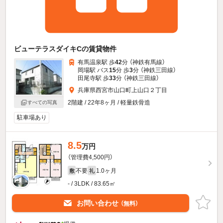
ビューテラスダイキCの賃貸物件
有馬温泉駅 歩
42
分 （神鉄有馬線）
岡場駅 バス
15
分 歩
3
分 （神鉄三田線）
田尾寺駅 歩
33
分 （神鉄三田線）
兵庫県西宮市山口町上山口２丁目
2階建 / 22年8ヶ月 / 軽量鉄骨造
すべての写真
駐車場あり
8.5
万円
（管理費4,500円）
不要
1.0ヶ月
敷
礼
- / 3LDK / 83.65㎡
お問い合わせ
（無料）