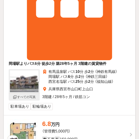
岡場駅よりバス6分 徒歩2分 築28年5ヶ月 3階建の賃貸物件
有馬温泉駅 バス
10
分 歩
2
分 （神鉄有馬線）
岡場駅 バス
6
分 歩
2
分 （神鉄三田線）
西宮名塩駅 バス
25
分 歩
2
分 （福知山線）
兵庫県西宮市山口町上山口
3階建 / 28年5ヶ月 / 鉄筋コン
すべての写真
駐車場あり
駐輪場あり
6.8
万円
（管理費5,000円）