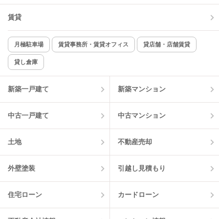
賃貸
TV付インターホン
角部屋
新着のみ
インターネット無料
月極駐車場
賃貸事務所・賃貸オフィス
貸店舗・店舗賃貸
貸し倉庫
該当件数:
物件一覧に反映
6
件
新築一戸建て
新築マンション
中古一戸建て
中古マンション
土地
不動産売却
外壁塗装
引越し見積もり
住宅ローン
カードローン