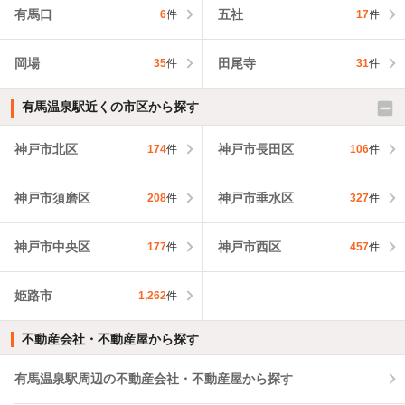
有馬口
五社
6
件
17
件
岡場
田尾寺
35
件
31
件
有馬温泉駅近くの市区から探す
神戸市北区
神戸市長田区
174
件
106
件
神戸市須磨区
神戸市垂水区
208
件
327
件
神戸市中央区
神戸市西区
177
件
457
件
姫路市
1,262
件
不動産会社・不動産屋から探す
有馬温泉駅周辺の不動産会社・不動産屋から探す