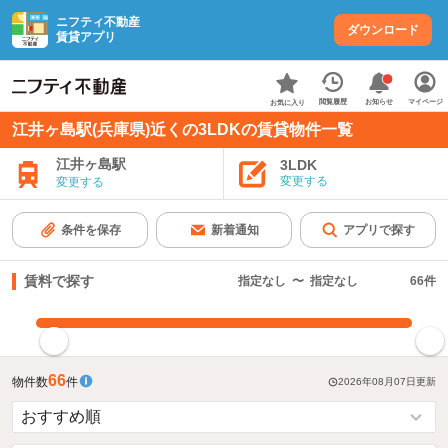
ニフティ不動産
ダウンロード
賃貸アプリ
お知らせ
閲覧履歴
マイページ
お気に入り
江井ヶ島駅(兵庫県)近くの3LDKの賃貸物件一覧
江井ヶ島駅
3LDK
変更する
変更する
条件を保存
新着通知
アプリで探す
賃料で探す
指定なし
〜
指定なし
66
件
指定した賃料で絞り込む
66
物件数
件
2026年08月07日
更新