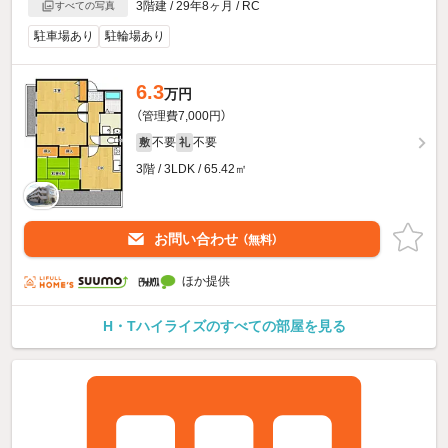
3階建 / 29年8ヶ月 / RC
すべての写真
駐車場あり
駐輪場あり
6.3
万円
（管理費7,000円）
不要
不要
敷
礼
3階 / 3LDK / 65.42㎡
お問い合わせ
（無料）
ほか提供
H・Tハイライズのすべての部屋を見る