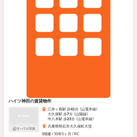
ハイツ神田の賃貸物件
江井ヶ島駅 歩
41
分 （山電本線）
大久保駅 歩
7
分 （山陽線）
中八木駅 歩
23
分 （山電本線）
兵庫県明石市大久保町大窪
すべての写真
3階建 / 30年5ヶ月 / RC