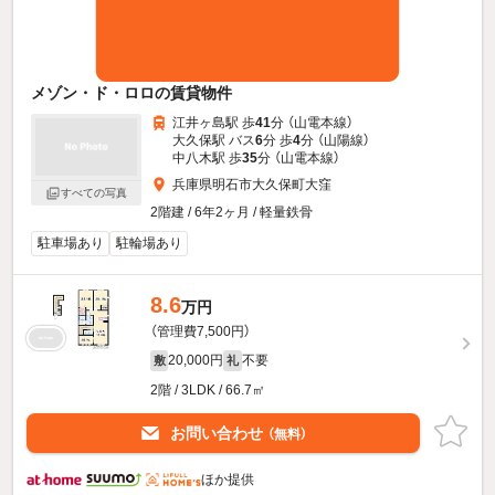
メゾン・ド・ロロの賃貸物件
江井ヶ島駅 歩
41
分 （山電本線）
大久保駅 バス
6
分 歩
4
分 （山陽線）
中八木駅 歩
35
分 （山電本線）
兵庫県明石市大久保町大窪
すべての写真
2階建 / 6年2ヶ月 / 軽量鉄骨
駐車場あり
駐輪場あり
8.6
万円
（管理費7,500円）
20,000円
不要
敷
礼
2階 / 3LDK / 66.7㎡
お問い合わせ
（無料）
ほか提供