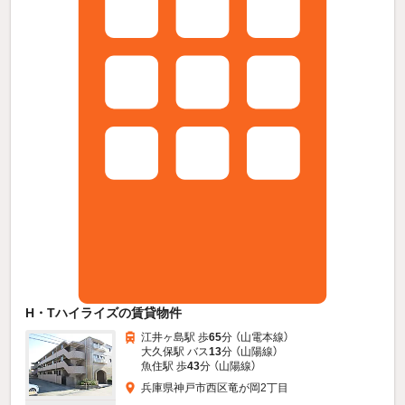
H・Tハイライズの賃貸物件
江井ヶ島駅 歩
65
分 （山電本線）
大久保駅 バス
13
分 （山陽線）
魚住駅 歩
43
分 （山陽線）
兵庫県神戸市西区竜が岡2丁目