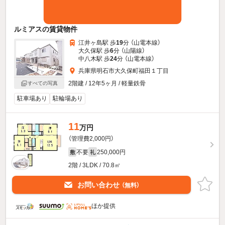
ルミアスの賃貸物件
江井ヶ島駅 歩
19
分 （山電本線）
大久保駅 歩
6
分 （山陽線）
中八木駅 歩
24
分 （山電本線）
兵庫県明石市大久保町福田１丁目
2階建 / 12年5ヶ月 / 軽量鉄骨
すべての写真
駐車場あり
駐輪場あり
11
万円
（管理費2,000円）
不要
250,000円
敷
礼
2階 / 3LDK / 70.8㎡
お問い合わせ
（無料）
ほか提供