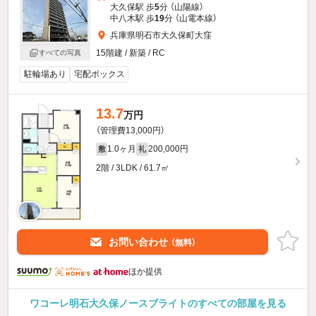
大久保駅 歩
5
分 （山陽線）
中八木駅 歩
19
分 （山電本線）
兵庫県明石市大久保町大窪
15階建 / 新築 / RC
すべての写真
駐輪場あり
宅配ボックス
13.7
万円
（管理費13,000円）
1.0ヶ月
200,000円
敷
礼
2階 / 3LDK / 61.7㎡
お問い合わせ
（無料）
ほか提供
ワコーレ明石大久保ノースブライトのすべての部屋を見る