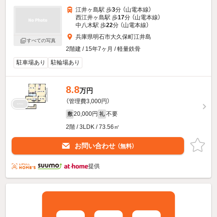
江井ヶ島駅 歩
3
分 （山電本線）
西江井ヶ島駅 歩
17
分 （山電本線）
中八木駅 歩
22
分 （山電本線）
兵庫県明石市大久保町江井島
すべての写真
2階建 / 15年7ヶ月 / 軽量鉄骨
駐車場あり
駐輪場あり
8.8
万円
（管理費3,000円）
20,000円
不要
敷
礼
2階 / 3LDK / 73.56㎡
お問い合わせ
（無料）
提供