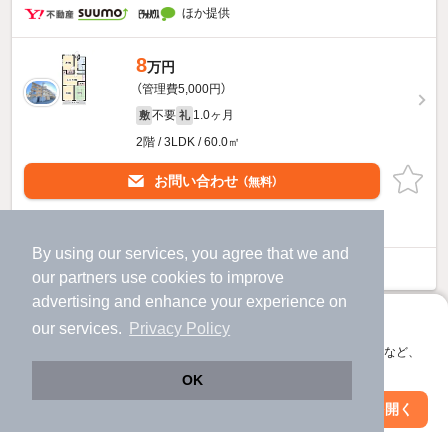
ほか提供
8
万円
（管理費5,000円）
不要
1.0ヶ月
敷
礼
2階 / 3LDK / 60.0㎡
お問い合わせ
（無料）
提供
By using our services, you agree that we and
ステイツ明石大久保のすべての部屋を見る
our
partners
use cookies to improve
advertising and enhance your experience on
アプリに切り替えて、サクサクお部屋探し
our services.
Privacy Policy
会員登録なしですぐ使える。マップ検索やお気に入り保存など、
アプリ限定の便利な機能が使えます！
OK
Web版で続行
アプリを開く
駅・沿線を変更
絞り込み条件を変更