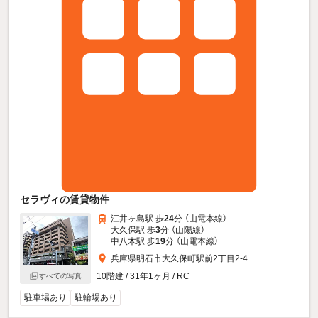
セラヴィの賃貸物件
江井ヶ島駅 歩
24
分 （山電本線）
大久保駅 歩
3
分 （山陽線）
中八木駅 歩
19
分 （山電本線）
兵庫県明石市大久保町駅前2丁目2-4
10階建 / 31年1ヶ月 / RC
すべての写真
駐車場あり
駐輪場あり