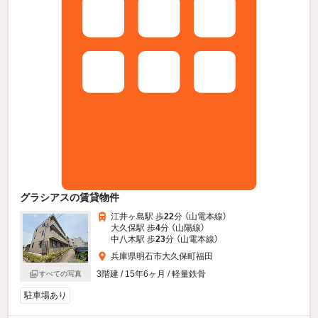
グラシアスの賃貸物件
江井ヶ島駅 歩
22
分 （山電本線）
大久保駅 歩
4
分 （山陽線）
中八木駅 歩
23
分 （山電本線）
兵庫県明石市大久保町福田
3階建 / 15年6ヶ月 / 軽量鉄骨
すべての写真
駐車場あり