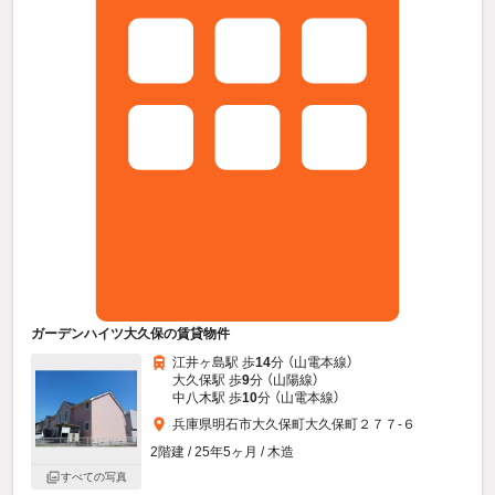
ガーデンハイツ大久保の賃貸物件
江井ヶ島駅 歩
14
分 （山電本線）
大久保駅 歩
9
分 （山陽線）
中八木駅 歩
10
分 （山電本線）
兵庫県明石市大久保町大久保町２７７-６
2階建 / 25年5ヶ月 / 木造
すべての写真