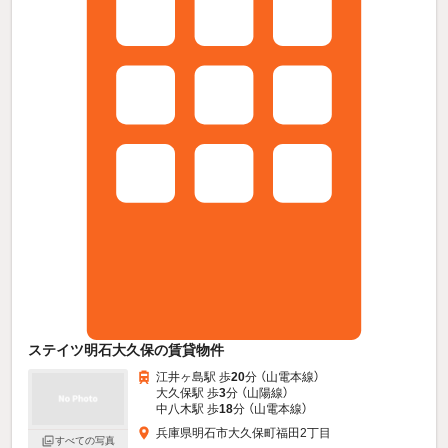
ステイツ明石大久保の賃貸物件
江井ヶ島駅 歩
20
分 （山電本線）
大久保駅 歩
3
分 （山陽線）
中八木駅 歩
18
分 （山電本線）
兵庫県明石市大久保町福田2丁目
すべての写真