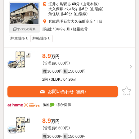
江井ヶ島駅 歩
40
分 （山電本線）
大久保駅 バス
6
分 歩
6
分 （山陽線）
魚住駅 歩
40
分 （山陽線）
兵庫県明石市大久保町高丘7丁目
2階建 / 3年9ヶ月 / 軽量鉄骨
すべての写真
駐車場あり
駐輪場あり
8.9
万円
（管理費6,600円）
30,000円
150,000円
敷
礼
2階 / 3LDK / 64.96㎡
お問い合わせ
（無料）
ほか提供
8.9
万円
（管理費6,600円）
30,000円
150,000円
敷
礼