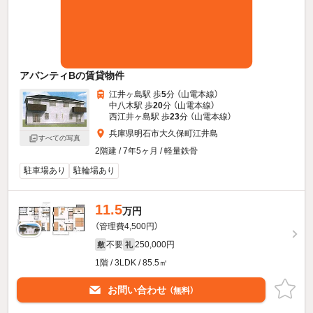
アバンティBの賃貸物件
江井ヶ島駅 歩
5
分 （山電本線）
中八木駅 歩
20
分 （山電本線）
西江井ヶ島駅 歩
23
分 （山電本線）
兵庫県明石市大久保町江井島
すべての写真
2階建 / 7年5ヶ月 / 軽量鉄骨
駐車場あり
駐輪場あり
11.5
万円
（管理費4,500円）
不要
250,000円
敷
礼
1階 / 3LDK / 85.5㎡
お問い合わせ
（無料）