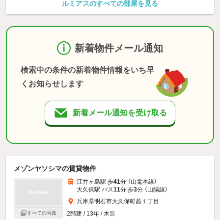
ルミアスのすべての部屋を見る
新着物件メール通知
検索中の条件の新着物件情報をいち早
くお知らせします
新着メール通知を受け取る
メゾンヤソシマの賃貸物件
江井ヶ島駅 歩
41
分 （山電本線）
大久保駅 バス
11
分 歩
3
分 （山陽線）
兵庫県明石市大久保町茜１丁目
すべての写真
2階建 / 13年 / 木造