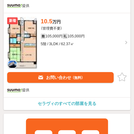
提供
10.5
新着
万円
（管理費不要）
105,000円
105,000円
敷
礼
5階 / 3LDK / 62.37㎡
お問い合わせ
（無料）
提供
セラヴィのすべての部屋を見る