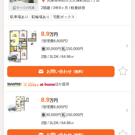
兵庫県明石市大久保町高丘7丁目
2階建 / 3年9ヶ月 / 軽量鉄骨
すべての写真
駐車場あり
駐輪場あり
宅配ボックス
8.9
万円
（管理費6,600円）
30,000円
150,000円
敷
礼
2階 / 3LDK / 64.96㎡
お問い合わせ
（無料）
ほか提供
8.9
万円
（管理費6,600円）
30,000円
150,000円
敷
礼
2階 / 3LDK / 64.88㎡
お問い合わせ
（無料）