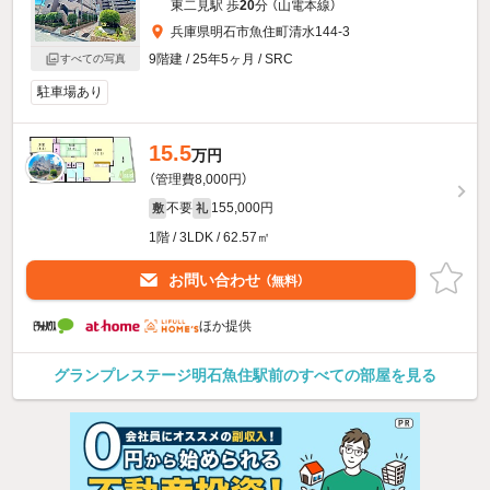
東二見駅 歩
20
分 （山電本線）
兵庫県明石市魚住町清水144-3
9階建 / 25年5ヶ月 / SRC
すべての写真
駐車場あり
15.5
万円
（管理費8,000円）
不要
155,000円
敷
礼
1階 / 3LDK / 62.57㎡
お問い合わせ
（無料）
ほか提供
グランプレステージ明石魚住駅前のすべての部屋を見る