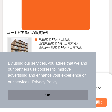
ユートピア魚住の賃貸物件
魚住駅 歩
12
分 （山陽線）
山陽魚住駅 歩
4
分 （山電本線）
西江井ヶ島駅 歩
10
分 （山電本線）
兵庫県明石市魚住町住吉2丁目
6階建 / 32年8ヶ月 / RC
By using our services, you agree that we and
すべての写真
our
partners
use cookies to improve
駐車場あり
駐輪場あり
advertising and enhance your experience on
アプリに切り替えて、サクサクお部屋探し
our services.
Privacy Policy
8.3
万円
会員登録なしですぐ使える。マップ検索やお気に入り保存など、
アプリ限定の便利な機能が使えます！
（管理費5,000円）
OK
不要
不要
敷
礼
Web版で続行
アプリを開く
駅・沿線を変更
絞り込み条件を変更
4階 / 3LDK / 64.28㎡