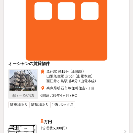
オーシャンの賃貸物件
魚住駅 歩
15
分 （山陽線）
山陽魚住駅 歩
5
分 （山電本線）
西江井ヶ島駅 歩
8
分 （山電本線）
兵庫県明石市魚住町住吉2丁目
6階建 / 29年4ヶ月 / RC
すべての写真
駐車場あり
駐輪場あり
宅配ボックス
8
万円
（管理費5,000円）