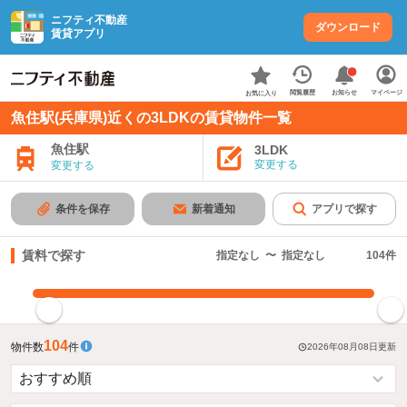
ニフティ不動産
ダウンロード
賃貸アプリ
お知らせ
閲覧履歴
マイページ
お気に入り
魚住駅(兵庫県)近くの3LDKの賃貸物件一覧
魚住駅
3LDK
変更する
変更する
条件を保存
新着通知
アプリで探す
賃料で探す
指定なし
〜
指定なし
104
件
指定した賃料で絞り込む
104
物件数
件
2026年08月08日
更新