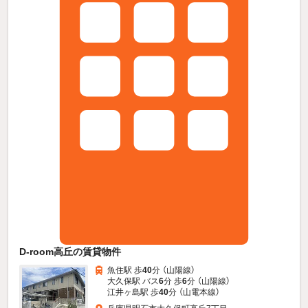
D-room高丘の賃貸物件
魚住駅 歩
40
分 （山陽線）
大久保駅 バス
6
分 歩
6
分 （山陽線）
江井ヶ島駅 歩
40
分 （山電本線）