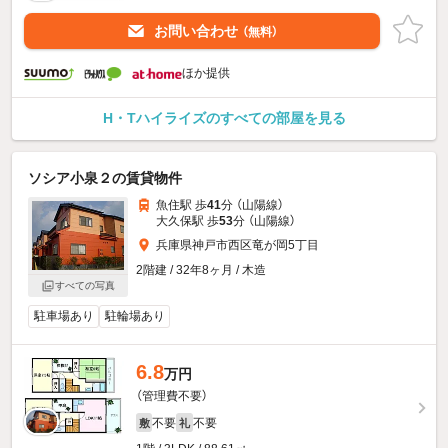
お問い合わせ
（無料）
ほか提供
H・Tハイライズのすべての部屋を見る
ソシア小泉２の賃貸物件
魚住駅 歩
41
分 （山陽線）
大久保駅 歩
53
分 （山陽線）
兵庫県神戸市西区竜が岡5丁目
2階建 / 32年8ヶ月 / 木造
すべての写真
駐車場あり
駐輪場あり
6.8
万円
（管理費不要）
不要
不要
敷
礼