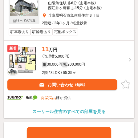
山陽魚住駅 歩
6
分 （山電本線）
西江井ヶ島駅 歩
15
分 （山電本線）
兵庫県明石市魚住町住吉３丁目
すべての写真
2階建 / 2年1ヶ月 / 軽量鉄骨
駐車場あり
駐輪場あり
宅配ボックス
11
新着
万円
（管理費5,000円）
30,000円
200,000円
敷
礼
2階 / 3LDK / 65.35㎡
お問い合わせ
（無料）
ほか提供
スーリール住吉のすべての部屋を見る