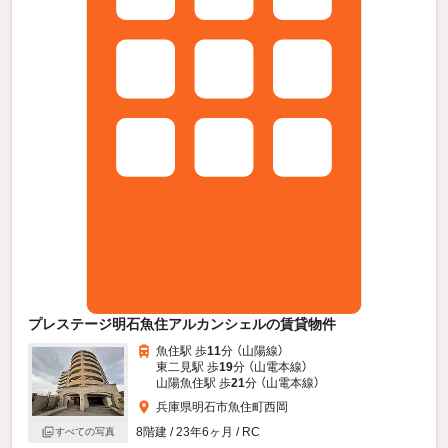
プレステージ明石魚住アルカンシェルの賃貸物件
魚住駅 歩
11
分 （山陽線）
東二見駅 歩
19
分 （山電本線）
山陽魚住駅 歩
21
分 （山電本線）
兵庫県明石市魚住町西岡
8階建 / 23年6ヶ月 / RC
すべての写真