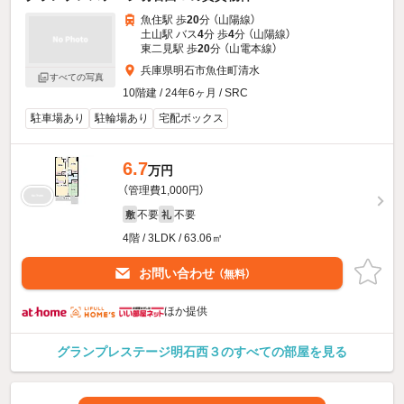
魚住駅 歩
20
分 （山陽線）
土山駅 バス
4
分 歩
4
分 （山陽線）
東二見駅 歩
20
分 （山電本線）
兵庫県明石市魚住町清水
すべての写真
10階建 / 24年6ヶ月 / SRC
駐車場あり
駐輪場あり
宅配ボックス
6.7
万円
（管理費1,000円）
不要
不要
敷
礼
4階 / 3LDK / 63.06㎡
お問い合わせ
（無料）
ほか提供
グランプレステージ明石西３のすべての部屋を見る