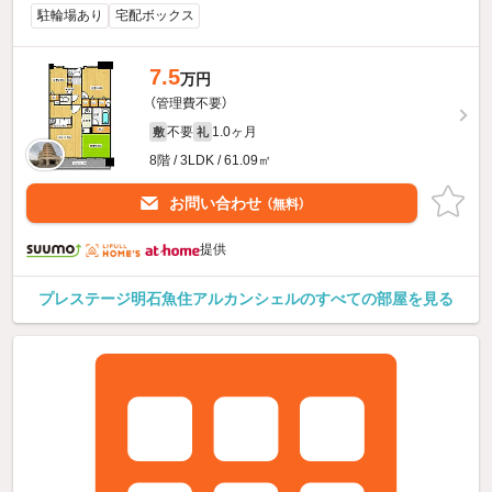
駐輪場あり
宅配ボックス
7.5
万円
（管理費不要）
不要
1.0ヶ月
敷
礼
8階 / 3LDK / 61.09㎡
お問い合わせ
（無料）
提供
プレステージ明石魚住アルカンシェルのすべての部屋を見る