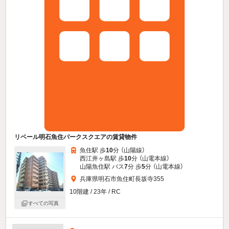
リベール明石魚住パークスクエアの賃貸物件
魚住駅 歩
10
分 （山陽線）
西江井ヶ島駅 歩
10
分 （山電本線）
山陽魚住駅 バス
7
分 歩
5
分 （山電本線）
兵庫県明石市魚住町長坂寺355
10階建 / 23年 / RC
すべての写真