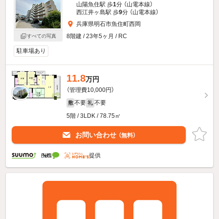
山陽魚住駅 歩
1
分 （山電本線）
西江井ヶ島駅 歩
9
分 （山電本線）
兵庫県明石市魚住町西岡
8階建 / 23年5ヶ月 / RC
すべての写真
駐車場あり
11.8
万円
（管理費10,000円）
不要
不要
敷
礼
5階 / 3LDK / 78.75㎡
お問い合わせ
（無料）
提供