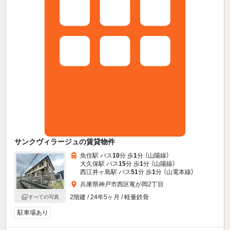
サンクヴィラージュの賃貸物件
魚住駅 バス
10
分 歩
1
分 （山陽線）
大久保駅 バス
15
分 歩
1
分 （山陽線）
西江井ヶ島駅 バス
51
分 歩
1
分 （山電本線）
兵庫県神戸市西区竜が岡2丁目
2階建 / 24年5ヶ月 / 軽量鉄骨
すべての写真
駐車場あり