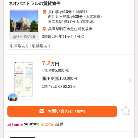
ネオパストラルの賃貸物件
魚住駅 歩
13
分 （山陽線）
西江井ヶ島駅 歩
28
分 （山電本線）
東二見駅 歩
37
分 （山電本線）
兵庫県明石市魚住町長坂寺
3階建 / 26年11ヶ月 / ALC
すべての写真
駐車場あり
駐輪場あり
7.2
万円
（管理費5,000円）
不要
100,000円
敷
礼
1階 / 3LDK / 62.23㎡
お問い合わせ
（無料）
提供