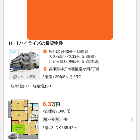
H・Tハイライズの賃貸物件
魚住駅 歩
43
分 （山陽線）
大久保駅 バス
13
分 （山陽線）
江井ヶ島駅 歩
65
分 （山電本線）
兵庫県神戸市西区竜が岡2丁目
3階建 / 29年8ヶ月 / RC
すべての写真
駐車場あり
駐輪場あり
6.3
万円
（管理費7,000円）
不要
不要
敷
礼
3階 / 3LDK / 65.42㎡