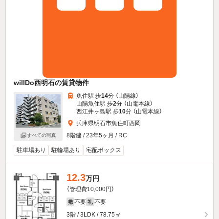
willDo西明石の賃貸物件
魚住駅 歩
14
分 （山陽線）
山陽魚住駅 歩
2
分 （山電本線）
西江井ヶ島駅 歩
10
分 （山電本線）
兵庫県明石市魚住町西岡
8階建 / 23年5ヶ月 / RC
すべての写真
駐車場あり
駐輪場あり
宅配ボックス
12.3
万円
（管理費10,000円）
不要
不要
敷
礼
3階 / 3LDK / 78.75㎡