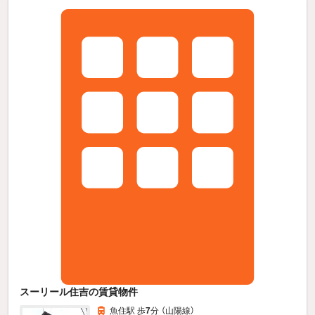
スーリール住吉の賃貸物件
魚住駅 歩
7
分 （山陽線）