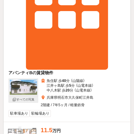
アバンティBの賃貸物件
魚住駅 歩
40
分 （山陽線）
江井ヶ島駅 歩
5
分 （山電本線）
中八木駅 歩
20
分 （山電本線）
兵庫県明石市大久保町江井島
すべての写真
2階建 / 7年5ヶ月 / 軽量鉄骨
駐車場あり
駐輪場あり
11.5
万円