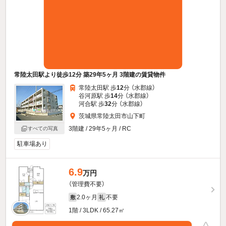
常陸太田駅より徒歩12分 築29年5ヶ月 3階建の賃貸物件
常陸太田駅 歩
12
分 （水郡線）
谷河原駅 歩
14
分 （水郡線）
河合駅 歩
32
分 （水郡線）
茨城県常陸太田市山下町
3階建 / 29年5ヶ月 / RC
すべての写真
駐車場あり
6.9
万円
（管理費不要）
2.0ヶ月
不要
敷
礼
1階 / 3LDK / 65.27㎡