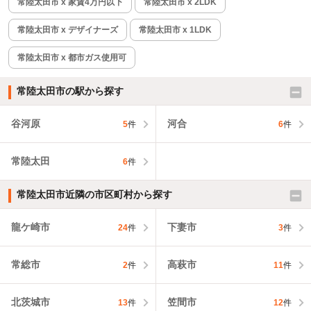
常陸太田市 x 家賃4万円以下
常陸太田市 x 2LDK
常陸太田市 x デザイナーズ
常陸太田市 x 1LDK
常陸太田市 x 都市ガス使用可
常陸太田市の駅から探す
谷河原
河合
5
件
6
件
常陸太田
6
件
常陸太田市近隣の市区町村から探す
龍ケ崎市
下妻市
24
件
3
件
常総市
高萩市
2
件
11
件
北茨城市
笠間市
13
件
12
件