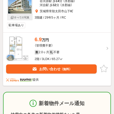
谷河原駅 歩
14
分 （水郡線）
河合駅 歩
32
分 （水郡線）
茨城県常陸太田市山下町
3階建 / 29年5ヶ月 / RC
すべての写真
駐車場あり
6.9
万円
（管理費不要）
2.0ヶ月
不要
敷
礼
2階 / 3LDK / 65.27㎡
お問い合わせ
（無料）
提供
新着物件メール通知