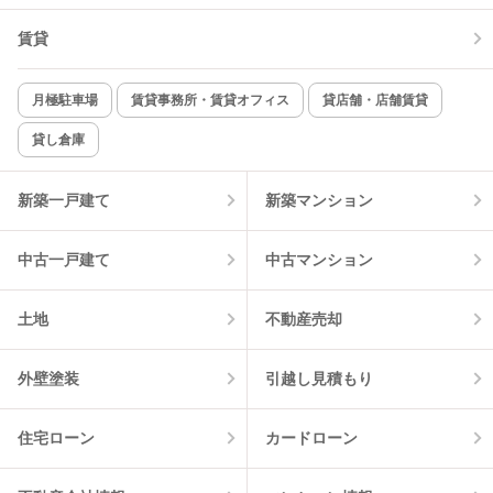
賃貸
TV付インターホン
角部屋
新着のみ
インターネット無料
月極駐車場
賃貸事務所・賃貸オフィス
貸店舗・店舗賃貸
貸し倉庫
該当件数:
物件一覧に反映
6
件
新築一戸建て
新築マンション
中古一戸建て
中古マンション
土地
不動産売却
外壁塗装
引越し見積もり
住宅ローン
カードローン