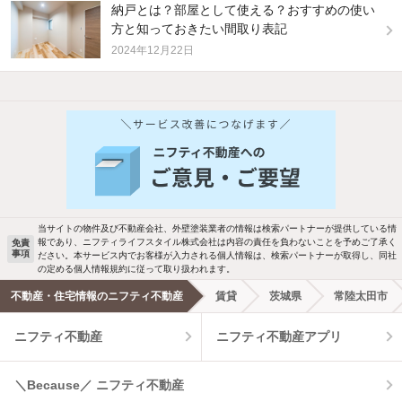
納戸とは？部屋として使える？おすすめの使い
方と知っておきたい間取り表記
2024年12月22日
他の人はこんな条件で絞り込んでいます！
人気のこだわり条件
バス・トイレ別
2階以上
駐車場あり
ペット相談
当サイトの物件及び不動産会社、外壁塗装業者の情報は検索パートナーが提供している情
報であり、ニフティライフスタイル株式会社は内容の責任を負わないことを予めご了承く
免責
事項
ださい。本サービス内でお客様が入力される個人情報は、検索パートナーが取得し、同社
洗濯機置場あり
独立洗面台
の定める個人情報規約に従って取り扱われます。
不動産・住宅情報のニフティ不動産
賃貸
茨城県
常陸太田市
エアコンあり
都市ガス
ニフティ不動産
ニフティ不動産アプリ
温水洗浄便座
オートロック
＼Because／ ニフティ不動産
コンロ2口以上
追焚き機能