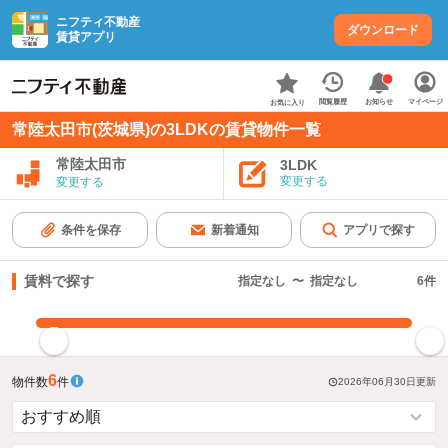
ニフティ不動産
ダウンロード
賃貸アプリ
お知らせ
閲覧履歴
マイページ
お気に入り
常陸太田市(茨城県)の3LDKの賃貸物件一覧
常陸太田市
3LDK
変更する
変更する
条件を保存
新着通知
アプリで探す
賃料で探す
指定なし
〜
指定なし
6
件
指定した賃料で絞り込む
6
物件数
件
2026年06月30日
更新