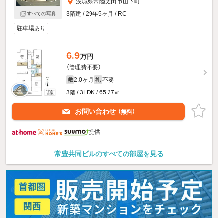
茨城県常陸太田市山下町
3階建 / 29年5ヶ月 / RC
すべての写真
駐車場あり
6.9
万円
（管理費不要）
2.0ヶ月
不要
敷
礼
3階 / 3LDK / 65.27㎡
お問い合わせ
（無料）
提供
常豊共同ビルのすべての部屋を見る