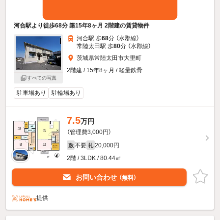
河合駅より徒歩68分 築15年8ヶ月 2階建の賃貸物件
河合駅 歩
68
分 （水郡線）
常陸太田駅 歩
80
分 （水郡線）
茨城県常陸太田市大里町
2階建 / 15年8ヶ月 / 軽量鉄骨
すべての写真
駐車場あり
駐輪場あり
7.5
万円
（管理費3,000円）
不要
20,000円
敷
礼
2階 / 3LDK / 80.44㎡
お問い合わせ
（無料）
提供