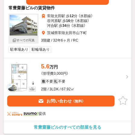
常豊齋藤ビルの賃貸物件
常陸太田駅 歩
12
分 （水郡線）
谷河原駅 歩
16
分 （水郡線）
河合駅 歩
34
分 （水郡線）
茨城県常陸太田市山下町
3階建 / 32年6ヶ月 / RC
すべての写真
駐車場あり
駐輪場あり
5.6
万円
（管理費3,000円）
不要
不要
敷
礼
2階 / 3LDK / 67.92㎡
お問い合わせ
（無料）
提供
常豊齋藤ビルのすべての部屋を見る