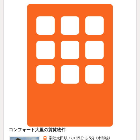
コンフォート大里の賃貸物件
常陸太田駅 バス
15
分 歩
5
分 （水郡線）