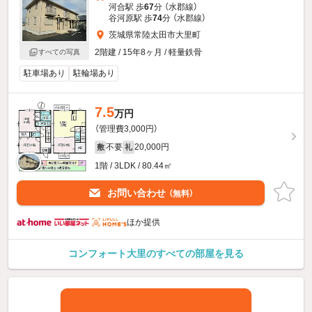
河合駅 歩
67
分 （水郡線）
谷河原駅 歩
74
分 （水郡線）
茨城県常陸太田市大里町
2階建 / 15年8ヶ月 / 軽量鉄骨
すべての写真
駐車場あり
駐輪場あり
7.5
万円
（管理費3,000円）
不要
20,000円
敷
礼
1階 / 3LDK / 80.44㎡
お問い合わせ
（無料）
ほか提供
コンフォート大里のすべての部屋を見る