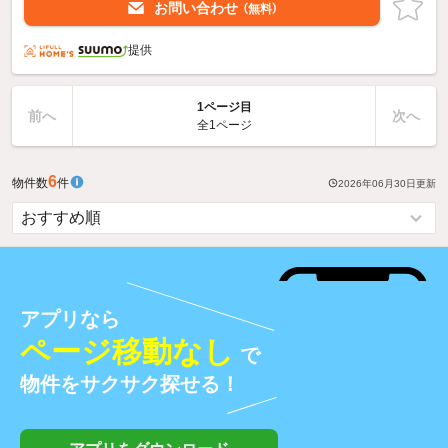
お問い合わせ
（無料）
提供
1ページ目
前へ
次へ
全1ページ
6
物件数
件
2026年06月30日
更新
アプリなら
ページ移動なし
で
物件をサクサク探せる！