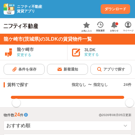
ニフティ不動産
ダウンロード
賃貸アプリ
お知らせ
閲覧履歴
マイページ
お気に入り
龍ケ崎市(茨城県)の3LDKの賃貸物件一覧
龍ケ崎市
3LDK
変更する
変更する
条件を保存
新着通知
アプリで探す
賃料で探す
指定なし
〜
指定なし
24
件
指定した賃料で絞り込む
24
物件数
件
2026年08月05日
更新