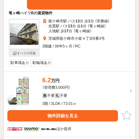
竜ヶ崎ハイツBの賃貸物件
龍ケ崎市駅 バス
13
分 歩
1
分 （常磐線）
佐貫駅 バス
13
分 歩
1
分 （竜ヶ崎線）
入地駅 歩
17
分 （竜ヶ崎線）
茨城県龍ケ崎市小柴４丁目6番3号
3階建 / 36年5ヶ月 / RC
すべての写真
駐車場あり
駐輪場あり
6.2
万円
（管理費3,000円）
不要
不要
敷
礼
3階 / 3LDK / 73.01㎡
物件詳細を見る
ほか提供