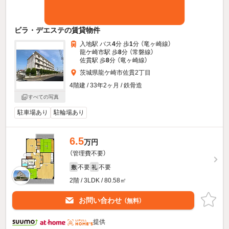
ビラ・デエステの賃貸物件
入地駅 バス
4
分 歩
1
分 （竜ヶ崎線）
龍ケ崎市駅 歩
8
分 （常磐線）
佐貫駅 歩
8
分 （竜ヶ崎線）
茨城県龍ケ崎市佐貫2丁目
4階建 / 33年2ヶ月 / 鉄骨造
すべての写真
駐車場あり
駐輪場あり
6.5
万円
（管理費不要）
不要
不要
敷
礼
2階 / 3LDK / 80.58㎡
お問い合わせ
（無料）
提供