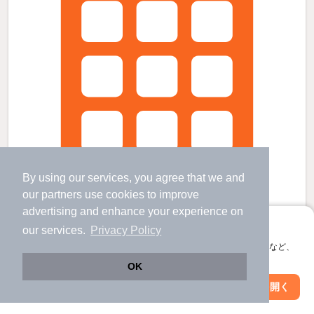
By using our services, you agree that we and
our
partners
use cookies to improve
advertising and enhance your experience on
アプリに切り替えて、サクサクお部屋探し
our services.
Privacy Policy
会員登録なしですぐ使える。マップ検索やお気に入り保存など、
プリミエール3号館の賃貸物件
アプリ限定の便利な機能が使えます！
OK
竜ヶ崎駅 歩
18
分 （竜ヶ崎線）
Web版で続行
アプリを開く
茨城県龍ヶ崎市出し山町
市区町村を変更
絞り込み条件を変更
2階建 / 36年5ヶ月 / 鉄骨