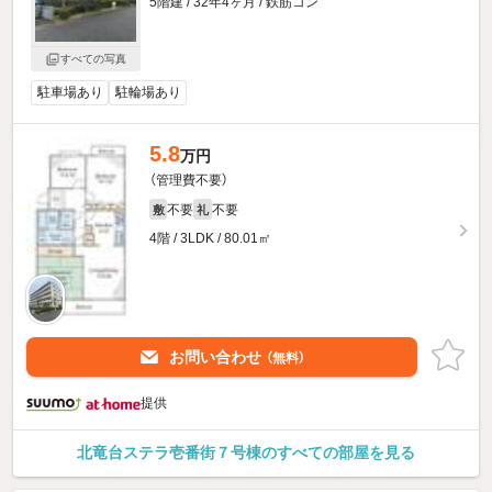
5階建 / 32年4ヶ月 / 鉄筋コン
すべての写真
駐車場あり
駐輪場あり
5.8
万円
（管理費不要）
不要
不要
敷
礼
4階 / 3LDK / 80.01㎡
お問い合わせ
（無料）
提供
北竜台ステラ壱番街７号棟のすべての部屋を見る