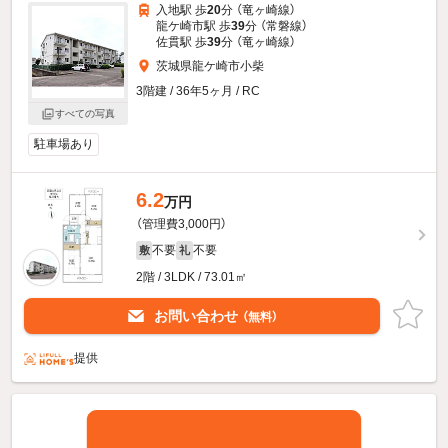
入地駅 歩
20
分 （竜ヶ崎線）
龍ケ崎市駅 歩
39
分 （常磐線）
佐貫駅 歩
39
分 （竜ヶ崎線）
茨城県龍ケ崎市小柴
3階建 / 36年5ヶ月 / RC
すべての写真
駐車場あり
6.2
万円
（管理費3,000円）
不要
不要
敷
礼
2階 / 3LDK / 73.01㎡
お問い合わせ
（無料）
提供