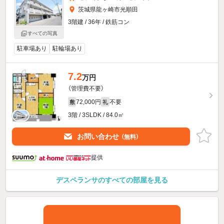
茨城県龍ヶ崎市光順田
3階建 / 36年 / 鉄筋コン
すべての写真
駐車場あり
駐輪場あり
7.2
万円
（管理費不要）
72,000円
不要
敷
礼
3階 / 3SLDK / 84.0㎡
お問い合わせ
（無料）
提供
デスペランサのすべての部屋を見る