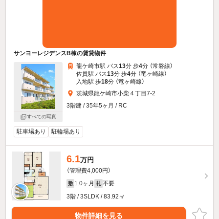
サンヨーレジデンスB棟の賃貸物件
龍ケ崎市駅 バス
13
分 歩
4
分 （常磐線）
佐貫駅 バス
13
分 歩
4
分 （竜ヶ崎線）
入地駅 歩
18
分 （竜ヶ崎線）
茨城県龍ケ崎市小柴４丁目7-2
3階建 / 35年5ヶ月 / RC
すべての写真
駐車場あり
駐輪場あり
6.1
万円
（管理費4,000円）
1.0ヶ月
不要
敷
礼
3階 / 3SLDK / 83.92㎡
物件詳細を見る