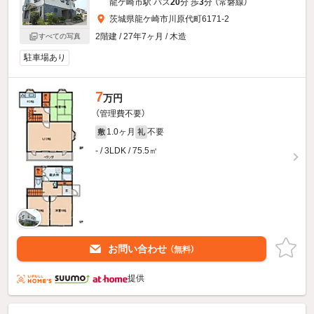
龍ケ崎市駅 バス
20
分 歩
3
分 （常磐線）
茨城県龍ケ崎市川原代町6171-2
2階建 / 27年7ヶ月 / 木造
すべての写真
駐車場あり
7
万円
（管理費不要）
1.0ヶ月
不要
敷
礼
- / 3LDK / 75.5㎡
お問い合わせ
（無料）
提供