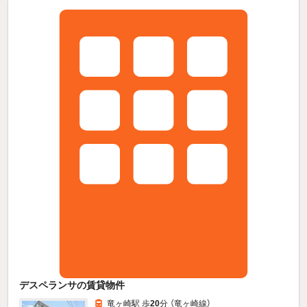
デスペランサの賃貸物件
竜ヶ崎駅 歩
20
分 （竜ヶ崎線）