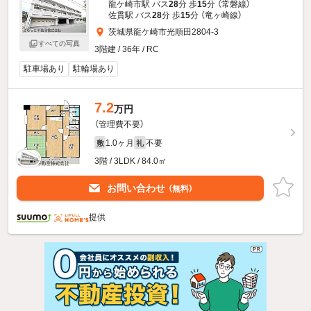
龍ケ崎市駅 バス
28
分 歩
15
分 （常磐線）
佐貫駅 バス
28
分 歩
15
分 （竜ヶ崎線）
茨城県龍ケ崎市光順田2804-3
すべての写真
3階建 / 36年 / RC
駐車場あり
駐輪場あり
7.2
万円
（管理費不要）
1.0ヶ月
不要
敷
礼
3階 / 3LDK / 84.0㎡
お問い合わせ
（無料）
提供