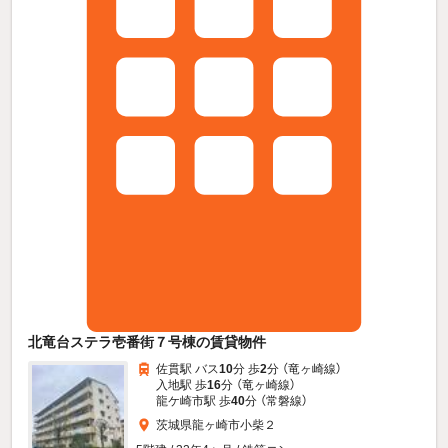
北竜台ステラ壱番街７号棟の賃貸物件
佐貫駅 バス
10
分 歩
2
分 （竜ヶ崎線）
入地駅 歩
16
分 （竜ヶ崎線）
龍ケ崎市駅 歩
40
分 （常磐線）
茨城県龍ヶ崎市小柴２