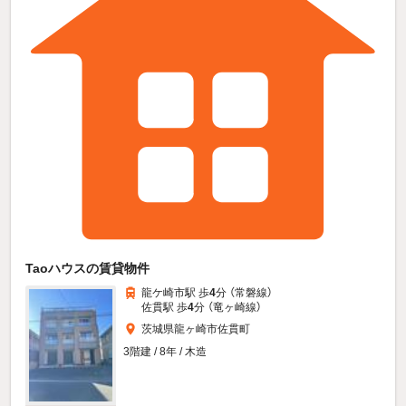
Taoハウスの賃貸物件
龍ケ崎市駅 歩
4
分 （常磐線）
佐貫駅 歩
4
分 （竜ヶ崎線）
茨城県龍ヶ崎市佐貫町
3階建 / 8年 / 木造