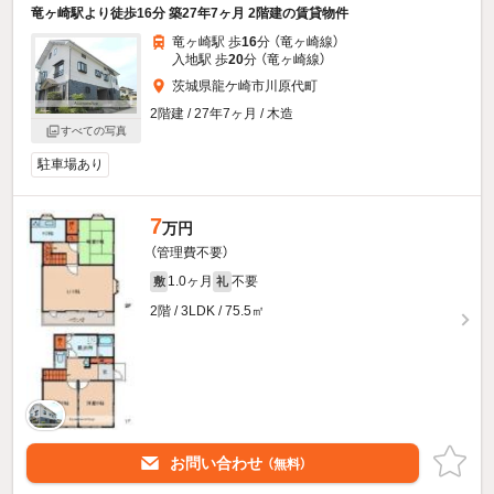
竜ヶ崎駅より徒歩16分 築27年7ヶ月 2階建の賃貸物件
竜ヶ崎駅 歩
16
分 （竜ヶ崎線）
入地駅 歩
20
分 （竜ヶ崎線）
茨城県龍ケ崎市川原代町
2階建 / 27年7ヶ月 / 木造
すべての写真
駐車場あり
7
万円
（管理費不要）
1.0ヶ月
不要
敷
礼
2階 / 3LDK / 75.5㎡
お問い合わせ
（無料）