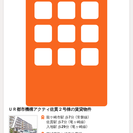
ＵＲ都市機構アクティ佐貫２号棟の賃貸物件
龍ケ崎市駅 歩
7
分 （常磐線）
佐貫駅 歩
7
分 （竜ヶ崎線）
入地駅 歩
29
分 （竜ヶ崎線）