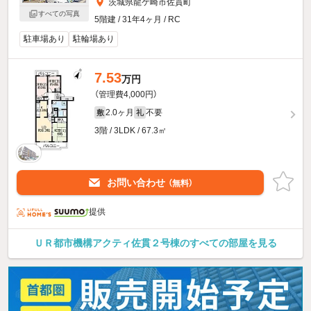
茨城県龍ケ崎市佐貫町
すべての写真
5階建 / 31年4ヶ月 / RC
駐車場あり
駐輪場あり
7.53
万円
（管理費4,000円）
2.0ヶ月
不要
敷
礼
3階 / 3LDK / 67.3㎡
お問い合わせ
（無料）
提供
ＵＲ都市機構アクティ佐貫２号棟のすべての部屋を見る