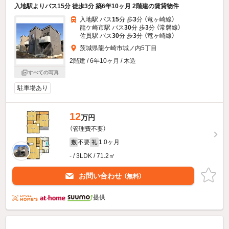
入地駅よりバス15分 徒歩3分 築6年10ヶ月 2階建の賃貸物件
入地駅 バス
15
分 歩
3
分 （竜ヶ崎線）
龍ケ崎市駅 バス
30
分 歩
3
分 （常磐線）
佐貫駅 バス
30
分 歩
3
分 （竜ヶ崎線）
茨城県龍ケ崎市城ノ内5丁目
2階建 / 6年10ヶ月 / 木造
すべての写真
駐車場あり
12
万円
（管理費不要）
不要
1.0ヶ月
敷
礼
- / 3LDK / 71.2㎡
お問い合わせ
（無料）
提供