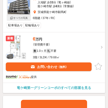
入地駅 歩
33
分 （竜ヶ崎線）
龍ケ崎市駅 歩
63
分 （常磐線）
茨城県龍ケ崎市馴馬町
6階建 / 37年 / RC
すべての写真
駐車場あり
駐輪場あり
6
新着
万円
（管理費不要）
1.0ヶ月
不要
敷
礼
3階 / 3LDK / 79.68㎡
お問い合わせ
（無料）
提供
竜ケ崎第一グリーンコーポのすべての部屋を見る