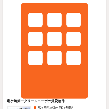
竜ケ崎第一グリーンコーポの賃貸物件
竜ヶ崎駅 歩
2
分 （竜ヶ崎線）