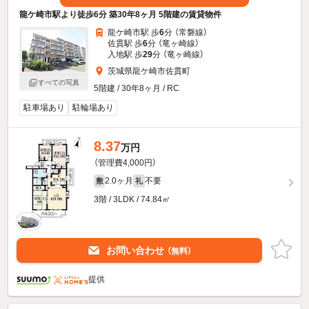
龍ケ崎市駅より徒歩6分 築30年8ヶ月 5階建の賃貸物件
龍ケ崎市駅 歩
6
分 （常磐線）
佐貫駅 歩
6
分 （竜ヶ崎線）
入地駅 歩
29
分 （竜ヶ崎線）
茨城県龍ケ崎市佐貫町
すべての写真
5階建 / 30年8ヶ月 / RC
駐車場あり
駐輪場あり
8.37
万円
（管理費4,000円）
2.0ヶ月
不要
敷
礼
3階 / 3LDK / 74.84㎡
お問い合わせ
（無料）
提供