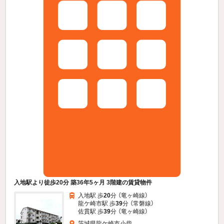
入地駅より徒歩20分 築36年5ヶ月 3階建の賃貸物件
入地駅 歩
20
分 （竜ヶ崎線）
龍ケ崎市駅 歩
39
分 （常磐線）
佐貫駅 歩
39
分 （竜ヶ崎線）
茨城県龍ケ崎市小柴