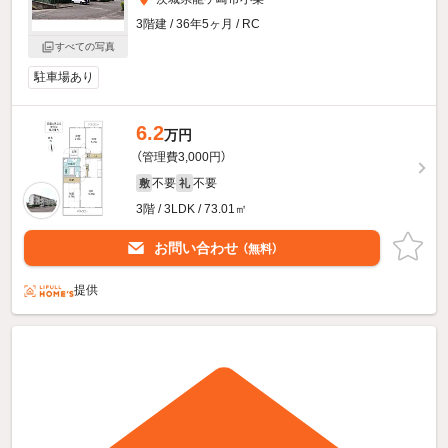
3階建 / 36年5ヶ月 / RC
すべての写真
駐車場あり
6.2
万円
（管理費3,000円）
不要
不要
敷
礼
3階 / 3LDK / 73.01㎡
お問い合わせ
（無料）
提供