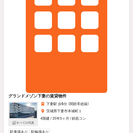
グランドメゾン下妻の賃貸物件
下妻駅 歩
5
分 （関鉄常総線）
茨城県下妻市本城町１
4階建 / 35年5ヶ月 / 鉄筋コン
すべての写真
駐車場あり
駐輪場あり