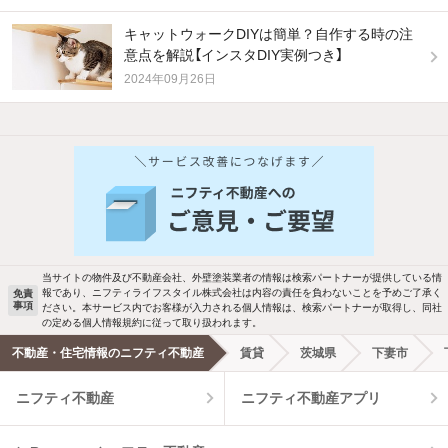
キャットウォークDIYは簡単？自作する時の注
意点を解説【インスタDIY実例つき】
2024年09月26日
他の人はこんな条件で絞り込んでいます！
人気のこだわり条件
バス・トイレ別
2階以上
駐車場あり
ペット相談
当サイトの物件及び不動産会社、外壁塗装業者の情報は検索パートナーが提供している情
報であり、ニフティライフスタイル株式会社は内容の責任を負わないことを予めご了承く
免責
事項
ださい。本サービス内でお客様が入力される個人情報は、検索パートナーが取得し、同社
洗濯機置場あり
独立洗面台
の定める個人情報規約に従って取り扱われます。
不動産・住宅情報のニフティ不動産
賃貸
茨城県
下妻市
エアコンあり
都市ガス
ニフティ不動産
ニフティ不動産アプリ
温水洗浄便座
オートロック