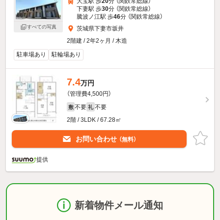
大宝駅 歩
20
分 （関鉄常総線）
下妻駅 歩
30
分 （関鉄常総線）
騰波ノ江駅 歩
46
分 （関鉄常総線）
すべての写真
茨城県下妻市坂井
2階建 / 2年2ヶ月 / 木造
駐車場あり
駐輪場あり
7.4
万円
（管理費4,500円）
不要
不要
敷
礼
2階 / 3LDK / 67.28㎡
お問い合わせ
（無料）
提供
新着物件メール通知