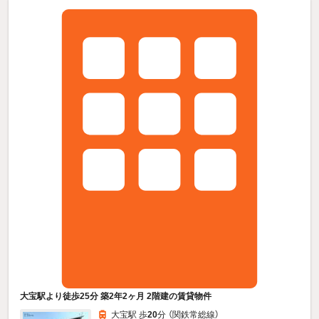
大宝駅より徒歩25分 築2年2ヶ月 2階建の賃貸物件
大宝駅 歩
20
分 （関鉄常総線）