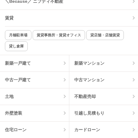
＼Because／ ニフティ不動産
コンロ2口以上
追焚き機能
賃貸
TV付インターホン
角部屋
新着のみ
インターネット無料
月極駐車場
賃貸事務所・賃貸オフィス
貸店舗・店舗賃貸
貸し倉庫
該当件数:
物件一覧に反映
4
件
新築一戸建て
新築マンション
中古一戸建て
中古マンション
土地
不動産売却
外壁塗装
引越し見積もり
住宅ローン
カードローン