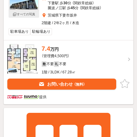
下妻駅 歩
30
分 （関鉄常総線）
騰波ノ江駅 歩
45
分 （関鉄常総線）
すべての写真
茨城県下妻市坂井
2階建 / 2年2ヶ月 / 木造
駐車場あり
駐輪場あり
7.4
万円
（管理費4,500円）
不要
不要
敷
礼
1階 / 3LDK / 67.28㎡
お問い合わせ
（無料）
提供