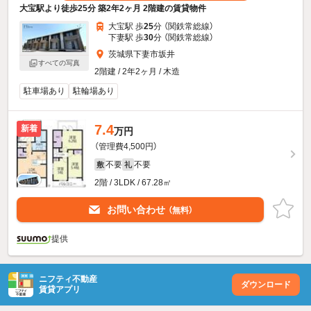
大宝駅より徒歩25分 築2年2ヶ月 2階建の賃貸物件
大宝駅 歩
25
分 （関鉄常総線）
下妻駅 歩
30
分 （関鉄常総線）
茨城県下妻市坂井
すべての写真
2階建 / 2年2ヶ月 / 木造
駐車場あり
駐輪場あり
7.4
新着
万円
（管理費4,500円）
不要
不要
敷
礼
2階 / 3LDK / 67.28㎡
お問い合わせ
（無料）
提供
ニフティ不動産
ダウンロード
賃貸アプリ