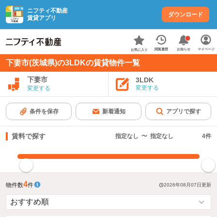
ニフティ不動産
ダウンロード
賃貸アプリ
お知らせ
閲覧履歴
マイページ
お気に入り
下妻市(茨城県)の3LDKの賃貸物件一覧
下妻市
3LDK
変更する
変更する
条件を保存
新着通知
アプリで探す
賃料で探す
指定なし
〜
指定なし
4
件
指定した賃料で絞り込む
4
物件数
件
2026年08月07日
更新