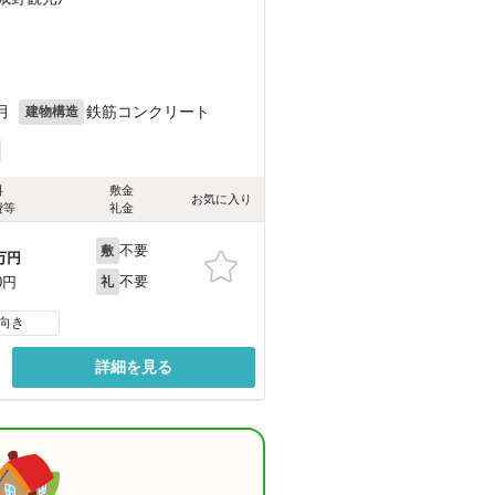
月
鉄筋コンクリート
建物構造
料
敷金
お気に入り
費等
礼金
不要
敷
万円
不要
0円
礼
向き
詳細を見る