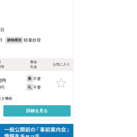
丁目
月
軽量鉄骨
建物構造
料
敷金
お気に入り
費等
礼金
不要
敷
万円
不要
0円
礼
炊き機能
詳細を見る