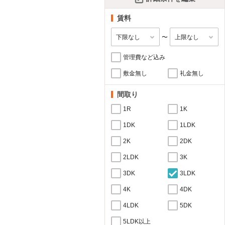
賃料
〜
管理費など込み
敷金無し
礼金無し
間取り
1R
1K
1DK
1LDK
2K
2DK
2LDK
3K
3DK
3LDK
4K
4DK
4LDK
5DK
5LDK以上