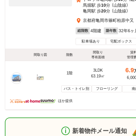
馬堀駅 歩
10
分 （山陰線）
亀岡駅 歩
20
分 （山陰線）
京都府亀岡市篠町柏原中又
4階建
32年6ヶ
総階数
築年数
駐車場あり
宅配ボックス
間取り
賃
間取り図
階数
専有面積
管理
6.9
3LDK
1階
63.19㎡
6,00
バス・トイレ別
フローリング
南
ほか提供
新着物件メール通知