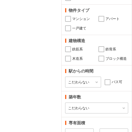
物件タイプ
マンション
アパート
一戸建て
建物構造
鉄筋系
鉄骨系
木造系
ブロック構造
駅からの時間
バス可
築年数
専有面積