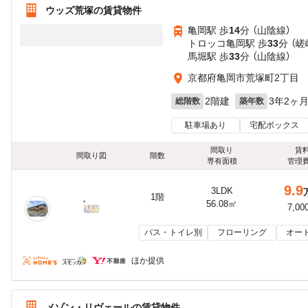
ウッズ荒塚の賃貸物件
亀岡駅 歩
14
分 （山陰線）
トロッコ亀岡駅 歩
33
分 （
馬堀駅 歩
33
分 （山陰線）
京都府亀岡市荒塚町2丁目
2階建
3年2ヶ
総階数
築年数
駐車場あり
宅配ボックス
間取り
賃
間取り図
階数
専有面積
管理
9.9
3LDK
1階
56.08㎡
7,00
バス・トイレ別
フローリング
オー
ほか提供
メゾン・リヴェールの賃貸物件