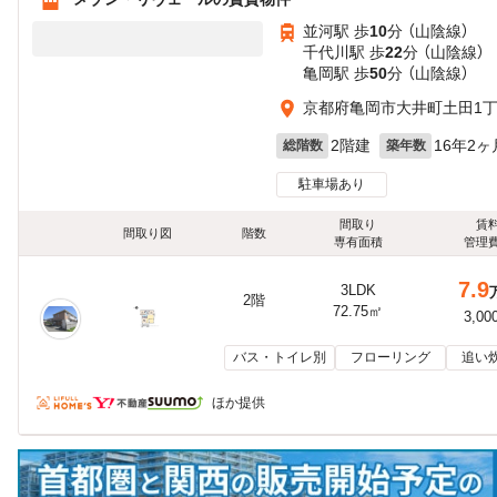
並河駅 歩
10
分 （山陰線）
千代川駅 歩
22
分 （山陰線）
亀岡駅 歩
50
分 （山陰線）
京都府亀岡市大井町土田1
2階建
16年2ヶ
総階数
築年数
駐車場あり
間取り
賃
間取り図
階数
専有面積
管理
7.9
3LDK
2階
72.75㎡
3,00
バス・トイレ別
フローリング
追い
ほか提供