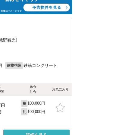
嵯峨野観光）
月
鉄筋コンクリート
建物構造
料
敷金
お気に入り
費等
礼金
100,000円
敷
万円
100,000円
要
礼
詳細を見る