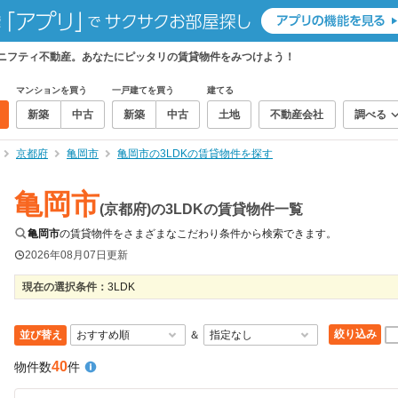
、ニフティ不動産。あなたにピッタリの賃貸物件をみつけよう！
マンションを買う
一戸建てを買う
建てる
新築
中古
新築
中古
土地
不動産会社
調べる
京都府
亀岡市
亀岡市の3LDKの賃貸物件を探す
亀岡市
(京都府)の3LDKの賃貸物件一覧
亀岡市
の賃貸物件をさまざまなこだわり条件から検索できます。
2026年08月07日
更新
現在の選択条件：
3LDK
絞り込み
並び替え
＆
40
物件数
件