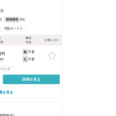
丁目
月
RC
建物構造
宅配ボックス
料
敷金
お気に入り
費等
礼金
不要
敷
万円
不要
0円
礼
ーリング
詳細を見る
屋を見る
嵯峨野観光）