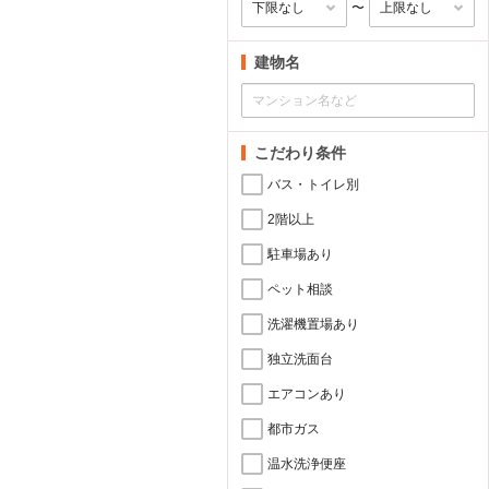
〜
建物名
こだわり条件
バス・トイレ別
2階以上
駐車場あり
ペット相談
洗濯機置場あり
独立洗面台
エアコンあり
都市ガス
温水洗浄便座