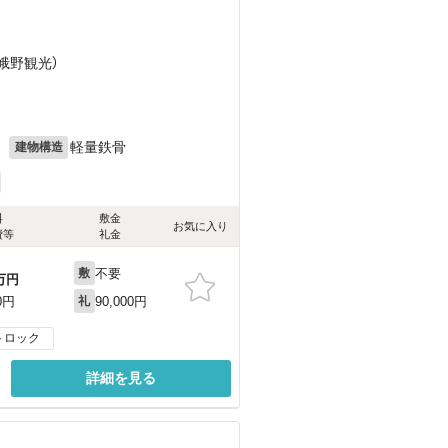
嵯峨野観光）
月
軽量鉄骨
建物構造
料
敷金
お気に入り
費等
礼金
不要
敷
万円
90,000円
0円
礼
トロック
詳細を見る