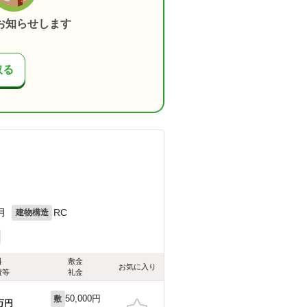
お知らせします
取る
目
月
RC
建物構造
料
敷金
お気に入り
費等
礼金
50,000円
敷
万円