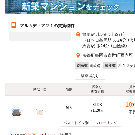
アルカディア２１の賃貸物件
亀岡駅 歩
5
分 （山陰線）
トロッコ亀岡駅 歩
24
分 （
馬堀駅 歩
24
分 （山陰線）
京都府亀岡市古世町西内坪
8階建
28年2ヶ
総階数
築年数
駐車場あり
間取り
賃
間取り図
階数
専有面積
管理
10
3LDK
5階
71.28㎡
不
バス・トイレ別
フローリング