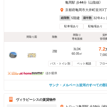
亀岡駅 歩
44
分 （山陰線）
京都府亀岡市大井町並河3
5階建
32年4ヶ
総階数
築年数
駐車場あり
駐輪場あり
間取り
賃
間取り図
階数
専有面積
管理
7.2
3LDK
2階
60.05㎡
7,00
バス・トイレ別
ペット相談
フロ
ほか提供
サンク・メルベーユ並河のすべての部
ヴィラピーシスの賃貸物件
トロッコ亀岡駅 歩
10
分 （