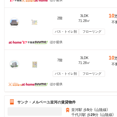
ほか提供
10
3LDK
2階
71.28㎡
不
バス・トイレ別
フローリング
ほか提供
10
3LDK
7階
71.28㎡
不
バス・トイレ別
フローリング
ほか提供
サンク・メルベーユ並河の賃貸物件
並河駅 歩
5
分 （山陰線）
千代川駅 歩
29
分 （山陰線）