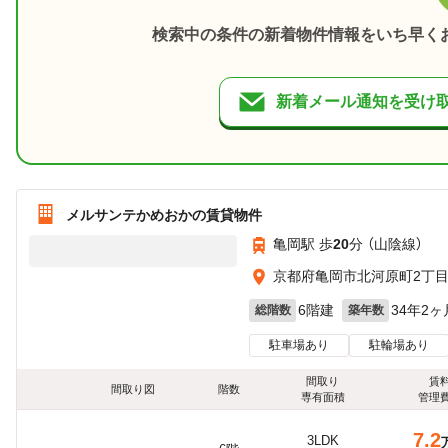
検索中の条件の新着物件情報をいち早く
新着メール通知を受け
メルサンテかめおかの賃貸物件
亀岡駅 歩
20
分 （山陰線）
京都府亀岡市北河原町2丁
6階建
34年2ヶ
総階数
築年数
駐車場あり
駐輪場あり
間取り
賃
間取り図
階数
専有面積
管理
7.2
3LDK