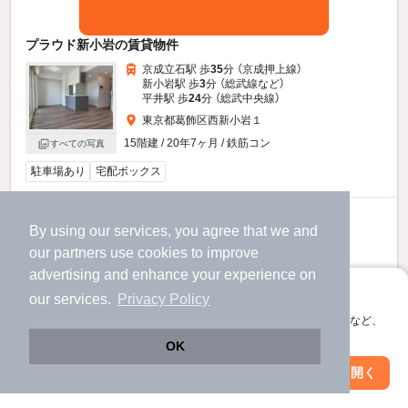
プラウド新小岩の賃貸物件
京成立石駅 歩
35
分 （京成押上線）
新小岩駅 歩
3
分 （総武線
など
）
平井駅 歩
24
分 （総武中央線）
東京都葛飾区西新小岩１
15階建 / 20年7ヶ月 / 鉄筋コン
すべての写真
駐車場あり
宅配ボックス
27
万円
By using our services, you agree that we and
（管理費10,000円）
our
partners
use cookies to improve
270,000円
270,000円
敷
礼
advertising and enhance your experience on
10階 / 3LDK / 72.97㎡
アプリに切り替えて、サクサクお部屋探し
our services.
Privacy Policy
会員登録なしですぐ使える。マップ検索やお気に入り保存など、
アプリ限定の便利な機能が使えます！
OK
Web版で続行
アプリを開く
駅・沿線を変更
絞り込み条件を変更
お問い合わせ
（無料）