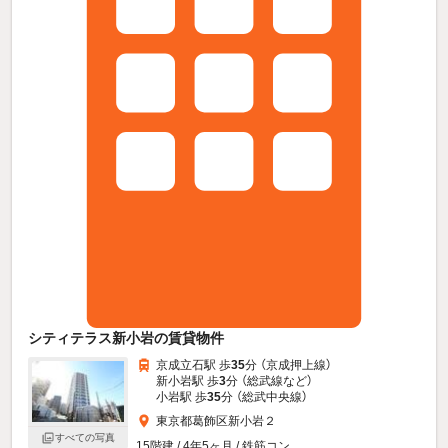
シティテラス新小岩の賃貸物件
京成立石駅 歩
35
分 （京成押上線）
新小岩駅 歩
3
分 （総武線
など
）
小岩駅 歩
35
分 （総武中央線）
東京都葛飾区新小岩２
すべての写真
15階建 / 4年5ヶ月 / 鉄筋コン