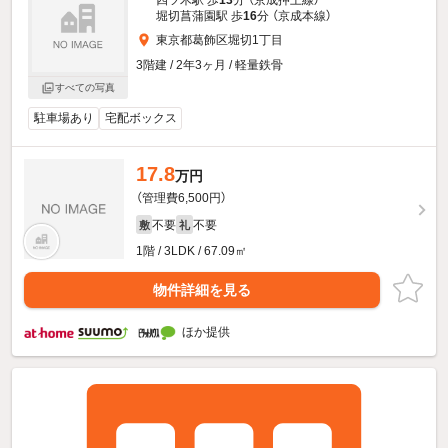
四ツ木駅 歩
13
分 （京成押上線）
堀切菖蒲園駅 歩
16
分 （京成本線）
東京都葛飾区堀切1丁目
3階建 / 2年3ヶ月 / 軽量鉄骨
すべての写真
駐車場あり
宅配ボックス
17.8
万円
（管理費6,500円）
不要
不要
敷
礼
1階 / 3LDK / 67.09㎡
物件詳細を見る
ほか提供