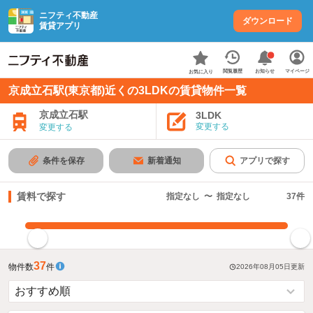
ニフティ不動産
ダウンロード
賃貸アプリ
お知らせ
閲覧履歴
マイページ
お気に入り
京成立石駅(東京都)近くの3LDKの賃貸物件一覧
京成立石駅
3LDK
変更する
変更する
条件を保存
新着通知
アプリで探す
賃料で探す
指定なし
〜
指定なし
37
件
指定した賃料で絞り込む
37
物件数
件
2026年08月05日
更新