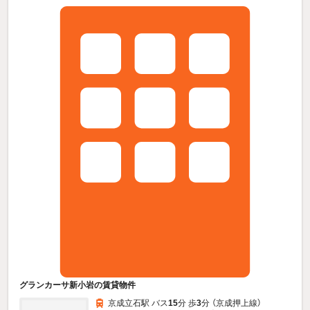
グランカーサ新小岩の賃貸物件
京成立石駅 バス
15
分 歩
3
分 （京成押上線）