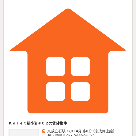
Ｋｏｌｅｔ新小岩＃０２の賃貸物件
京成立石駅 バス
14
分 歩
6
分 （京成押上線）