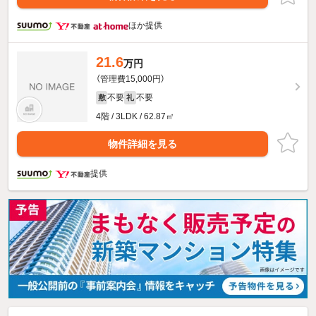
ほか提供
21.6
万円
（管理費15,000円）
不要
不要
敷
礼
4階 / 3LDK / 62.87㎡
物件詳細を見る
提供