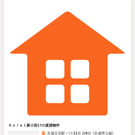
Ｋｏｌｅｔ新小岩17の賃貸物件
京成立石駅 バス
11
分 歩
6
分 （京成押上線）