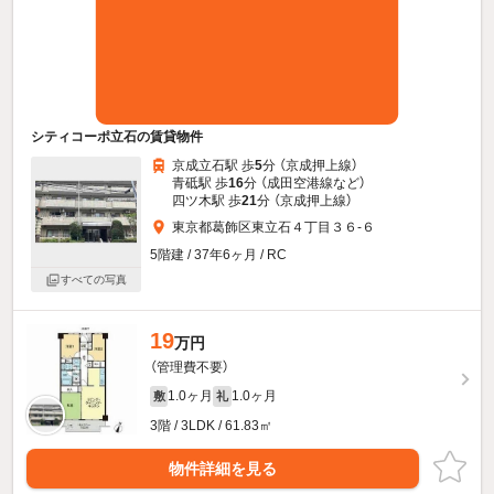
シティコーポ立石の賃貸物件
京成立石駅 歩
5
分 （京成押上線）
青砥駅 歩
16
分 （成田空港線
など
）
四ツ木駅 歩
21
分 （京成押上線）
東京都葛飾区東立石４丁目３６-６
5階建 / 37年6ヶ月 / RC
すべての写真
19
万円
（管理費不要）
1.0ヶ月
1.0ヶ月
敷
礼
3階 / 3LDK / 61.83㎡
物件詳細を見る