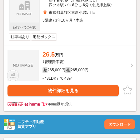
新小岩駅 歩
9
分 （総武線
など
）
四ツ木駅 バス
8
分 歩
6
分 （京成押上線）
東京都葛飾区東新小岩5丁目
3階建 / 3年10ヶ月 / 木造
すべての写真
駐車場あり
宅配ボックス
26.5
万円
（管理費不要）
265,000円
265,000円
敷
礼
- / 3LDK / 70.48㎡
物件詳細を見る
ほか提供
ニフティ不動産
ダウンロード
賃貸アプリ