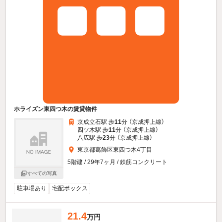
ホライズン東四つ木の賃貸物件
京成立石駅 歩
11
分 （京成押上線）
四ツ木駅 歩
11
分 （京成押上線）
八広駅 歩
23
分 （京成押上線）
東京都葛飾区東四つ木4丁目
5階建 / 29年7ヶ月 / 鉄筋コンクリート
すべての写真
駐車場あり
宅配ボックス
21.4
万円