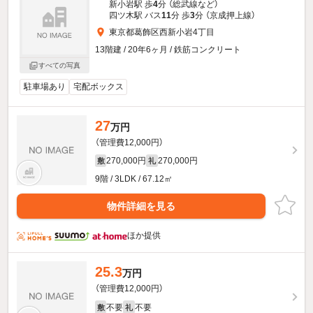
新小岩駅 歩
4
分 （総武線
など
）
四ツ木駅 バス
11
分 歩
3
分 （京成押上線）
東京都葛飾区西新小岩4丁目
13階建 / 20年6ヶ月 / 鉄筋コンクリート
すべての写真
駐車場あり
宅配ボックス
27
万円
（管理費12,000円）
270,000円
270,000円
敷
礼
9階 / 3LDK / 67.12㎡
物件詳細を見る
ほか提供
25.3
万円
（管理費12,000円）
不要
不要
敷
礼