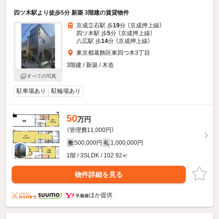
四ツ木駅より徒歩5分 新築 3階建の賃貸物件
京成立石駅 歩
19
分 （京成押上線）
四ツ木駅 歩
5
分 （京成押上線）
八広駅 歩
14
分 （京成押上線）
東京都葛飾区東四つ木3丁目
3階建 / 新築 / 木造
すべての写真
駐車場あり
駐輪場あり
50
万円
（管理費11,000円）
500,000円
1,000,000円
敷
礼
1階 / 3SLDK / 102.92㎡
物件詳細を見る
ほか提供