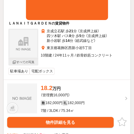
ＬＡＮＡＩＴＧＡＲＤＥＮの賃貸物件
京成立石駅 歩
21
分 （京成押上線）
四ツ木駅 バス
8
分 歩
5
分 （京成押上線）
新小岩駅 歩
14
分 （総武線
など
）
東京都葛飾区西新小岩5丁目
10階建 / 24年11ヶ月 / 鉄骨鉄筋コンクリート
すべての写真
駐車場あり
宅配ボックス
18.2
万円
（管理費16,000円）
182,000円
182,000円
敷
礼
7階 / 3LDK / 75.34㎡
物件詳細を見る