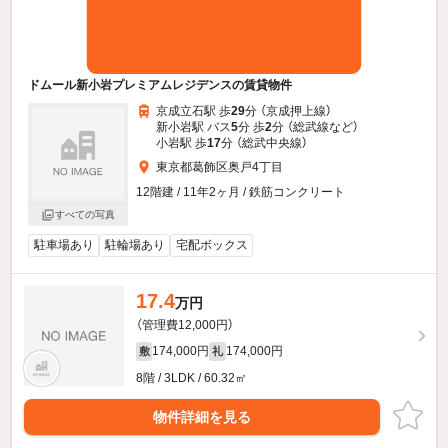
ドムール新小岩プレミアムレジデンスの賃貸物件
京成立石駅 歩
29
分 （京成押上線）
新小岩駅 バス
5
分 歩
2
分 （総武線
など
）
小岩駅 歩
17
分 （総武中央線）
東京都葛飾区奥戸4丁目
12階建 / 11年2ヶ月 / 鉄筋コンクリート
すべての写真
駐車場あり
駐輪場あり
宅配ボックス
17.4
万円
（管理費12,000円）
174,000円
174,000円
敷
礼
8階 / 3LDK / 60.32㎡
物件詳細を見る