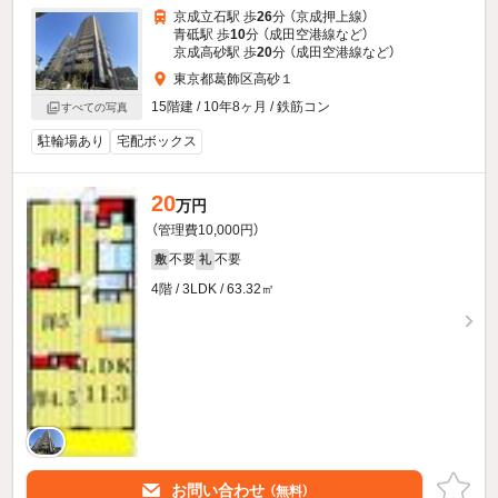
京成立石駅 歩
26
分 （京成押上線）
青砥駅 歩
10
分 （成田空港線
など
）
京成高砂駅 歩
20
分 （成田空港線
など
）
東京都葛飾区高砂１
15階建 / 10年8ヶ月 / 鉄筋コン
すべての写真
駐輪場あり
宅配ボックス
20
万円
（管理費10,000円）
不要
不要
敷
礼
4階 / 3LDK / 63.32㎡
お問い合わせ
（無料）