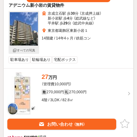
アデニウム新小岩の賃貸物件
京成立石駅 歩
30
分 （京成押上線）
新小岩駅 歩
4
分 （総武線
など
）
平井駅 歩
29
分 （総武中央線）
東京都葛飾区東新小岩１
14階建 / 14年4ヶ月 / 鉄筋コン
すべての写真
駐車場あり
駐輪場あり
宅配ボックス
27
万円
（管理費10,000円）
270,000円
270,000円
敷
礼
4階 / 3LDK / 82.8㎡
お問い合わせ
（無料）