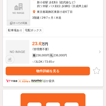
新小岩駅 歩
13
分 （総武線
など
）
四ツ木駅 バス
11
分 歩
10
分 （京成押上線）
東京都葛飾区東新小岩6丁目
3階建 / 2年7ヶ月 / 木造
すべての写真
駐車場あり
宅配ボックス
23.6
万円
（管理費不要）
236,000円
236,000円
敷
礼
- / 3LDK / 73.65㎡
物件詳細を見る
ほか提供